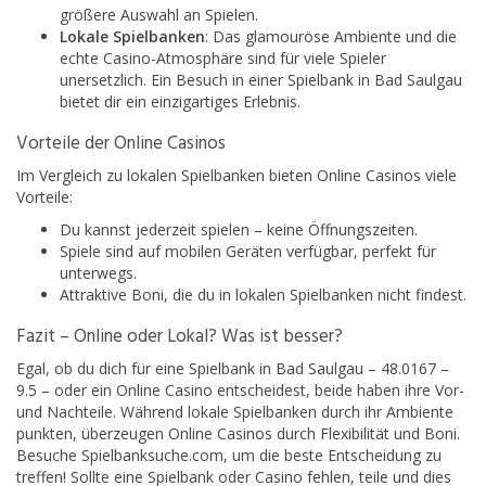
größere Auswahl an Spielen.
Lokale Spielbanken
: Das glamouröse Ambiente und die
echte Casino-Atmosphäre sind für viele Spieler
unersetzlich. Ein Besuch in einer Spielbank in Bad Saulgau
bietet dir ein einzigartiges Erlebnis.
Vorteile der Online Casinos
Im Vergleich zu lokalen Spielbanken bieten Online Casinos viele
Vorteile:
Du kannst jederzeit spielen – keine Öffnungszeiten.
Spiele sind auf mobilen Geräten verfügbar, perfekt für
unterwegs.
Attraktive Boni, die du in lokalen Spielbanken nicht findest.
Fazit – Online oder Lokal? Was ist besser?
Egal, ob du dich für eine Spielbank in Bad Saulgau – 48.0167 –
9.5 – oder ein Online Casino entscheidest, beide haben ihre Vor-
und Nachteile. Während lokale Spielbanken durch ihr Ambiente
punkten, überzeugen Online Casinos durch Flexibilität und Boni.
Besuche Spielbanksuche.com, um die beste Entscheidung zu
treffen! Sollte eine Spielbank oder Casino fehlen, teile und dies