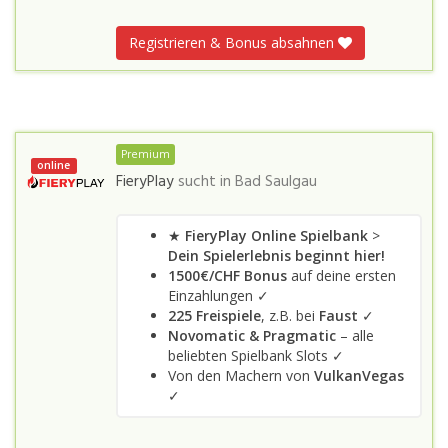
Registrieren & Bonus absahnen
Premium
online
FieryPlay
sucht in
Bad Saulgau
★
FieryPlay Online Spielbank
>
Dein Spielerlebnis beginnt hier!
1500€/CHF Bonus
auf deine ersten
Einzahlungen ✓
225 Freispiele
, z.B. bei
Faust
✓
Novomatic & Pragmatic
– alle
beliebten Spielbank Slots ✓
Von den Machern von
VulkanVegas
✓