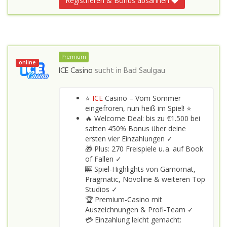
Registrieren & Bonus absahnen
Premium
online
ICE Casino
sucht in
Bad Saulgau
⭐
ICE
Casino – Vom Sommer
eingefroren, nun heiß im Spiel! ⭐
🔥 Welcome Deal: bis zu €1.500 bei
satten 450% Bonus über deine
ersten vier Einzahlungen ✓
🎁 Plus: 270 Freispiele u. a. auf Book
of Fallen ✓
🎰 Spiel‑Highlights von Gamomat,
Pragmatic, Novoline & weiteren Top
Studios ✓
🏆 Premium‑Casino mit
Auszeichnungen & Profi‑Team ✓
💳 Einzahlung leicht gemacht: