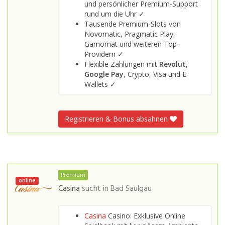
und persönlicher Premium-Support
rund um die Uhr ✓
Tausende Premium-Slots von
Novomatic, Pragmatic Play,
Gamomat und weiteren Top-
Providern ✓
Flexible Zahlungen mit
Revolut
,
Google Pay
, Crypto, Visa und E-
Wallets ✓
Registrieren & Bonus absahnen
Premium
online
Casina
sucht in
Bad Saulgau
Casina
Casino: Exklusive Online