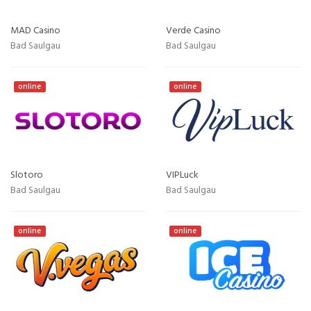
MAD Casino
Verde Casino
Bad Saulgau
Bad Saulgau
online
online
Slotoro
VIPLuck
Bad Saulgau
Bad Saulgau
online
online