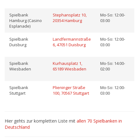
Spielbank
Stephansplatz 10,
Mo-So: 12:00-
Hamburg (Casino
20354 Hamburg
03:00
Esplanade)
Spielbank
Landfermannstraße
Mo-So: 12:00-
Duisburg
6, 47051 Duisburg
03:00
Spielbank
Kurhausplatz 1,
Mo-So: 14:00-
Wiesbaden
65189 Wiesbaden
02:00
Spielbank
Plieninger Straße
Mo-So: 12:00-
Stuttgart
100, 70567 Stuttgart
03:00
Hier gehts zur kompletten Liste mit
allen 70 Spielbanken in
Deutschland