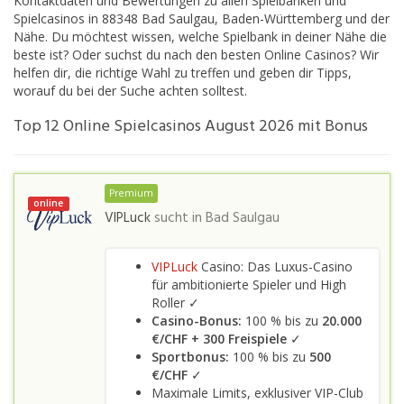
Kontaktdaten und Bewertungen zu allen Spielbanken und
Spielcasinos in 88348 Bad Saulgau, Baden-Württemberg und der
Nähe. Du möchtest wissen, welche Spielbank in deiner Nähe die
beste ist? Oder suchst du nach den besten Online Casinos? Wir
helfen dir, die richtige Wahl zu treffen und geben dir Tipps,
worauf du bei der Suche achten solltest.
Top 12 Online Spielcasinos August 2026 mit Bonus
Premium
online
VIPLuck
sucht in
Bad Saulgau
VIPLuck
Casino: Das Luxus-Casino
für ambitionierte Spieler und High
Roller ✓
Casino-Bonus:
100 % bis zu
20.000
€/CHF + 300 Freispiele
✓
Sportbonus:
100 % bis zu
500
€/CHF
✓
Maximale Limits, exklusiver VIP-Club