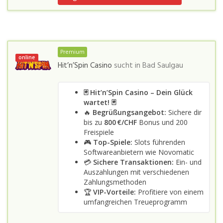
Premium
online
Hit’n’Spin Casino
sucht in
Bad Saulgau
🃏 Hit’n’Spin Casino – Dein Glück
wartet! 🃏
🔥
Begrüßungsangebot:
Sichere dir
bis zu
800 €/CHF
Bonus und 200
Freispiele
🎮
Top-Spiele:
Slots führenden
Softwareanbietern wie Novomatic
💳
Sichere Transaktionen:
Ein- und
Auszahlungen mit verschiedenen
Zahlungsmethoden
🏆
VIP-Vorteile:
Profitiere von einem
umfangreichen Treueprogramm