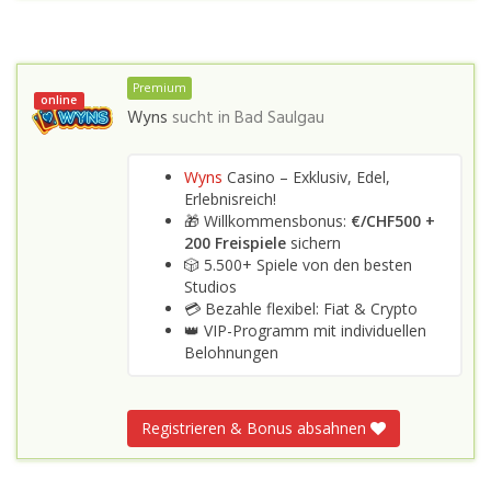
Premium
online
Wyns
sucht in
Bad Saulgau
Wyns
Casino – Exklusiv, Edel,
Erlebnisreich!
🎁 Willkommensbonus:
€/CHF500 +
200 Freispiele
sichern
🎲 5.500+ Spiele von den besten
Studios
💳 Bezahle flexibel: Fiat & Crypto
👑 VIP-Programm mit individuellen
Belohnungen
Registrieren & Bonus absahnen