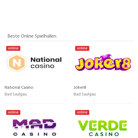
Beste Online Spielhallen:
online
online
National Casino
Joker8
Bad Saulgau
Bad Saulgau
online
online