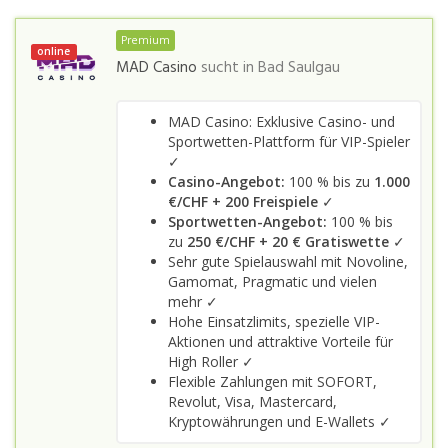
Premium
online
MAD Casino
sucht in
Bad Saulgau
MAD Casino: Exklusive Casino- und
Sportwetten-Plattform für VIP-Spieler
✓
Casino-Angebot:
100 % bis zu
1.000
€/CHF + 200 Freispiele
✓
Sportwetten-Angebot:
100 % bis
zu
250 €/CHF + 20 € Gratiswette
✓
Sehr gute Spielauswahl mit Novoline,
Gamomat, Pragmatic und vielen
mehr ✓
Hohe Einsatzlimits, spezielle VIP-
Aktionen und attraktive Vorteile für
High Roller ✓
Flexible Zahlungen mit SOFORT,
Revolut, Visa, Mastercard,
Kryptowährungen und E-Wallets ✓