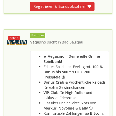
Registrieren & Bonus absahnen
Premium
online
Vegasino
sucht in
Bad Saulgau
★
Vegasino – Deine edle Online-
Spielbank!
Echtes Spielbank-Feeling mit
100 %
Bonus bis 500 €/CHF
+
200
Freispiele
💰
Bonus Crab
& wöchentliche Reloads
für extra Gewinnchancen
VIP-Club
für
High Roller
und
exklusive Erlebnisse
Klassiker und beliebte Slots von
Merkur
,
Novoline
&
Bally
🎲
Komfortable Zahlungen via
Bitcoin
,