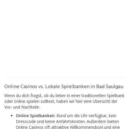
Online Casinos vs. Lokale Spielbanken in Bad Saulgau
Wenn du dich fragst, ob du lieber in einer traditionellen Spielbank
oder online spielen solltest, haben wir hier eine Übersicht der
Vor- und Nachteile:
Online Spielbanken
: Rund um die Uhr verfügbar, kein
Dresscode und keine Anfahrtskosten. Außerdem bieten
Online Casinos oft attraktive Willkommensboni und eine