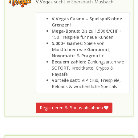
V.Vegas
sucht in
Ebersbach-Musbach
V.Vegas Casino – Spielspaß ohne
Grenzen!
Mega-Bonus:
Bis zu 1.500 €/CHF +
150 Freispiele für neue Kunden
5.000+ Games:
Spiele von
Marktführern wie
Gamomat
,
Novomatic
&
Pragmatic
Bequem zahlen:
Zahlungsarten wie
SOFORT, Kreditkarte, Crypto &
Paysafe
Vorteile satt:
VIP-Club, Freispiele,
Reloads & wöchentliche Specials
Registrieren & Bonus absahnen