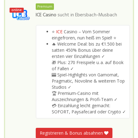
Premium
online
ICE Casino
sucht in
Ebersbach-Musbach
⭐
ICE
Casino – Vom Sommer
eingefroren, nun heiß im Spiel! ⭐
🔥 Welcome Deal: bis zu €1.500 bei
satten 450% Bonus über deine
ersten vier Einzahlungen ✓
🎁 Plus: 270 Freispiele u. a. auf Book
of Fallen ✓
🎰 Spiel‑Highlights von Gamomat,
Pragmatic, Novoline & weiteren Top
Studios ✓
🏆 Premium‑Casino mit
Auszeichnungen & Profi‑Team ✓
💳 Einzahlung leicht gemacht:
SOFORT, Paysafecard oder Crypto ✓
Registrieren & Bonus absahnen