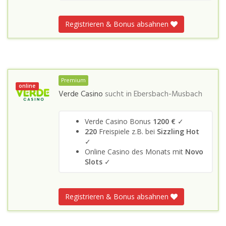
Registrieren & Bonus absahnen
Premium
online
Verde Casino
sucht in
Ebersbach-Musbach
Verde Casino Bonus
1200 €
✓
220
Freispiele z.B. bei
Sizzling Hot
✓
Online Casino des Monats mit
Novo
Slots
✓
Registrieren & Bonus absahnen