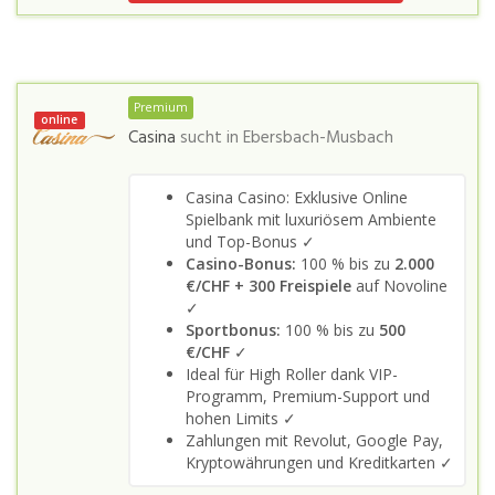
Premium
online
Casina
sucht in
Ebersbach-Musbach
Casina Casino: Exklusive Online
Spielbank mit luxuriösem Ambiente
und Top-Bonus ✓
Casino-Bonus:
100 % bis zu
2.000
€/CHF + 300 Freispiele
auf Novoline
✓
Sportbonus:
100 % bis zu
500
€/CHF
✓
Ideal für High Roller dank VIP-
Programm, Premium-Support und
hohen Limits ✓
Zahlungen mit Revolut, Google Pay,
Kryptowährungen und Kreditkarten ✓