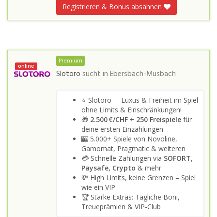
Registrieren & Bonus absahnen
Premium
online
Slotoro
sucht in
Ebersbach-Musbach
⭐ Slotoro – Luxus & Freiheit im Spiel
ohne Limits & Einschränkungen!
🎁
2.500 €/CHF + 250 Freispiele
für
deine ersten Einzahlungen
🎰 5.000+ Spiele von Novoline,
Gamomat, Pragmatic & weiteren
💳 Schnelle Zahlungen via
SOFORT
,
Paysafe, Crypto
& mehr.
💸 High Limits, keine Grenzen – Spiel
wie ein VIP
🏆 Starke Extras: Tägliche Boni,
Treueprämien & VIP-Club