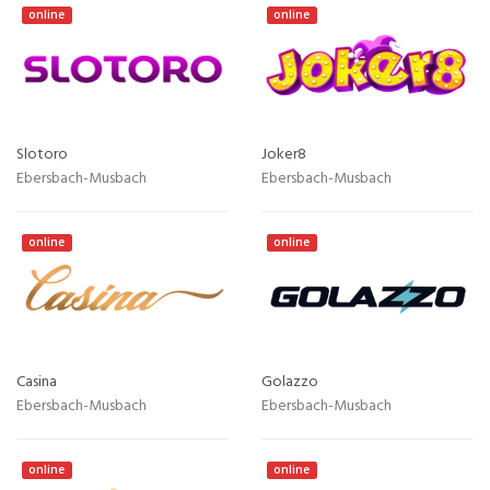
online
online
Slotoro
Joker8
Ebersbach-Musbach
Ebersbach-Musbach
online
online
Casina
Golazzo
Ebersbach-Musbach
Ebersbach-Musbach
online
online