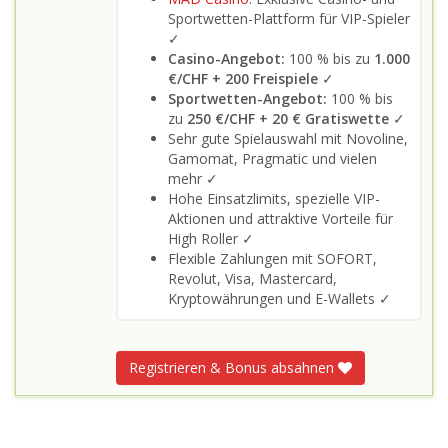
Sportwetten-Plattform für VIP-Spieler
✓
Casino-Angebot:
100 % bis zu
1.000
€/CHF + 200 Freispiele
✓
Sportwetten-Angebot:
100 % bis
zu
250 €/CHF + 20 € Gratiswette
✓
Sehr gute Spielauswahl mit Novoline,
Gamomat, Pragmatic und vielen
mehr ✓
Hohe Einsatzlimits, spezielle VIP-
Aktionen und attraktive Vorteile für
High Roller ✓
Flexible Zahlungen mit SOFORT,
Revolut, Visa, Mastercard,
Kryptowährungen und E-Wallets ✓
Registrieren & Bonus absahnen