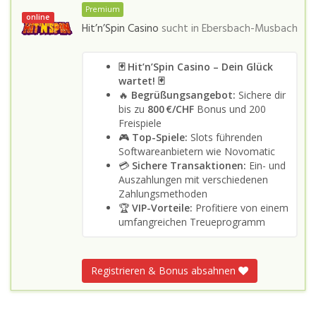
Premium
online
Hit’n’Spin Casino
sucht in
Ebersbach-Musbach
🃏 Hit’n’Spin Casino – Dein Glück
wartet! 🃏
🔥
Begrüßungsangebot:
Sichere dir
bis zu
800 €/CHF
Bonus und 200
Freispiele
🎮
Top-Spiele:
Slots führenden
Softwareanbietern wie Novomatic
💳
Sichere Transaktionen:
Ein- und
Auszahlungen mit verschiedenen
Zahlungsmethoden
🏆
VIP-Vorteile:
Profitiere von einem
umfangreichen Treueprogramm
Registrieren & Bonus absahnen