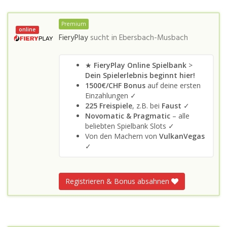
Premium
online
FieryPlay
sucht in
Ebersbach-Musbach
★
FieryPlay Online Spielbank
>
Dein Spielerlebnis beginnt hier!
1500€/CHF Bonus
auf deine ersten
Einzahlungen ✓
225 Freispiele
, z.B. bei
Faust
✓
Novomatic & Pragmatic
– alle
beliebten Spielbank Slots ✓
Von den Machern von
VulkanVegas
✓
Registrieren & Bonus absahnen