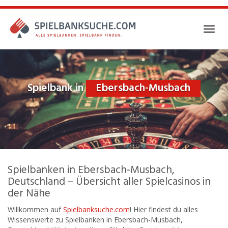
Skip
to
main
Toggl
content
navig
Spielbank in
Ebersbach-Musbach
Spielbanken in Ebersbach-Musbach,
Deutschland – Übersicht aller Spielcasinos in
der Nähe
Willkommen auf
Spielbanksuche.com
! Hier findest du alles
Wissenswerte zu Spielbanken in Ebersbach-Musbach,