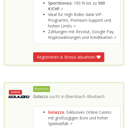
Sportbonus:
100 % bis zu
500
€/CHF
✓
Ideal für High Roller dank VIP-
Programm, Premium-Support und
hohen Limits ✓
Zahlungen mit Revolut, Google Pay,
Kryptowährungen und Kreditkarten ✓
Registrieren & Bonus absahnen
Premium
online
Golazzo
sucht in
Ebersbach-Musbach
Golazzo
: Exklusives Online Casino
mit großzügigen Boni und hoher
Spielvielfalt ✓