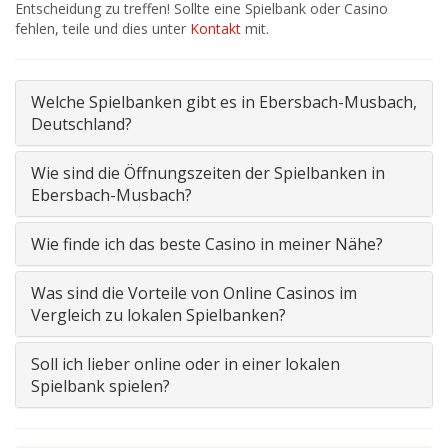
Entscheidung zu treffen! Sollte eine Spielbank oder Casino
fehlen, teile und dies unter
Kontakt
mit.
Welche Spielbanken gibt es in Ebersbach-Musbach,
Deutschland?
Wie sind die Öffnungszeiten der Spielbanken in
Ebersbach-Musbach?
Wie finde ich das beste Casino in meiner Nähe?
Was sind die Vorteile von Online Casinos im
Vergleich zu lokalen Spielbanken?
Soll ich lieber online oder in einer lokalen
Spielbank spielen?