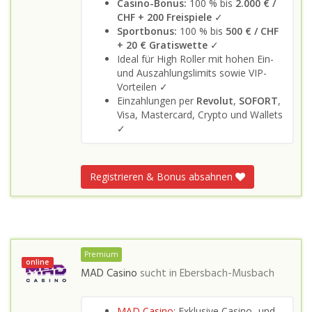
Casino-Bonus:
100 % bis
2.000 € /
CHF + 200 Freispiele
✓
Sportbonus:
100 % bis
500 € / CHF
+ 20 € Gratiswette
✓
Ideal für High Roller mit hohen Ein-
und Auszahlungslimits sowie VIP-
Vorteilen ✓
Einzahlungen per
Revolut
,
SOFORT
,
Visa, Mastercard, Crypto und Wallets
✓
Registrieren & Bonus absahnen
Premium
online
MAD Casino
sucht in
Ebersbach-Musbach
MAD Casino
: Exklusive Casino- und