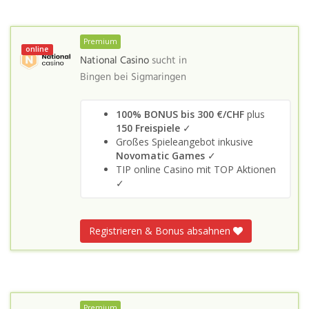
Premium
online
National Casino
sucht in
Bingen bei Sigmaringen
100% BONUS bis 300 €/CHF
plus
150 Freispiele
✓
Großes Spieleangebot inkusive
Novomatic Games
✓
TIP online Casino mit TOP Aktionen
✓
Registrieren & Bonus absahnen
Premium