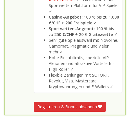
Sportwetten-Plattform für VIP-Spieler
✓
Casino-Angebot:
100 % bis zu
1.000
€/CHF + 200 Freispiele
✓
Sportwetten-Angebot:
100 % bis
zu
250 €/CHF + 20 € Gratiswette
✓
Sehr gute Spielauswahl mit Novoline,
Gamomat, Pragmatic und vielen
mehr ✓
Hohe Einsatzlimits, spezielle VIP-
Aktionen und attraktive Vorteile für
High Roller ✓
Flexible Zahlungen mit SOFORT,
Revolut, Visa, Mastercard,
Kryptowährungen und E-Wallets ✓
Registrieren & Bonus absahnen