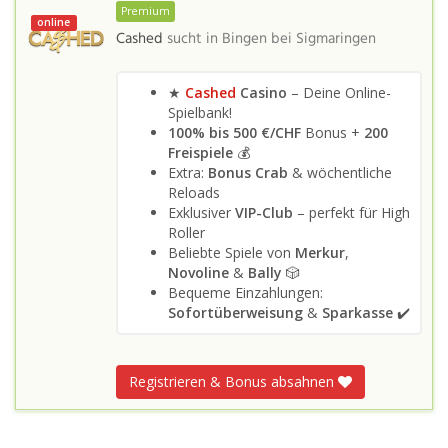
Premium
online
Cashed
sucht in
Bingen bei Sigmaringen
★
Cashed
Casino
– Deine Online-
Spielbank!
100% bis 500 €/CHF
Bonus +
200
Freispiele
💰
Extra:
Bonus Crab
& wöchentliche
Reloads
Exklusiver
VIP-Club
– perfekt für High
Roller
Beliebte Spiele von
Merkur
,
Novoline
&
Bally
🎲
Bequeme Einzahlungen:
Sofortüberweisung
&
Sparkasse
✔️
Registrieren & Bonus absahnen