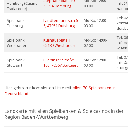
Stephansplatz 10,
Mo-So: 12:00-
Hamburg (Casino
info@sp
20354 Hamburg
03:00
Esplanade)
hamburg
Tel: 0203
Spielbank
Landfermannstraße
Mo-So: 12:00-
kontakt
Duisburg
6, 47051 Duisburg
03:00
duisbur
Tel: 0611
Spielbank
Kurhausplatz 1,
Mo-So: 14:00-
info@sp
Wiesbaden
65189 Wiesbaden
02:00
wiesbad
Tel: 0711
Spielbank
Plieninger Straße
Mo-So: 12:00-
info@sp
Stuttgart
100, 70567 Stuttgart
03:00
stuttgart
Hier gehts zur kompletten Liste mit
allen 70 Spielbanken in
Deutschland
Landkarte mit allen Spielbanken & Spielcasinos in der
Region Baden-Württemberg