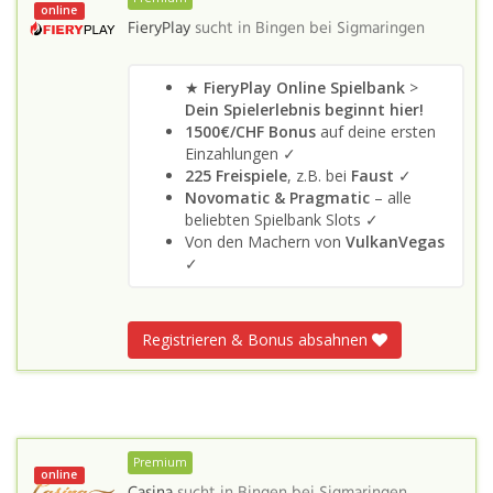
online
FieryPlay
sucht in
Bingen bei Sigmaringen
★
FieryPlay Online Spielbank
>
Dein Spielerlebnis beginnt hier!
1500€/CHF Bonus
auf deine ersten
Einzahlungen ✓
225 Freispiele
, z.B. bei
Faust
✓
Novomatic & Pragmatic
– alle
beliebten Spielbank Slots ✓
Von den Machern von
VulkanVegas
✓
Registrieren & Bonus absahnen
Premium
online