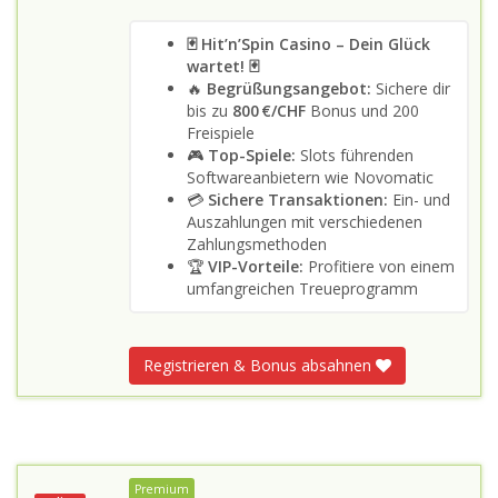
🃏 Hit’n’Spin Casino – Dein Glück
wartet! 🃏
🔥
Begrüßungsangebot:
Sichere dir
bis zu
800 €/CHF
Bonus und 200
Freispiele
🎮
Top-Spiele:
Slots führenden
Softwareanbietern wie Novomatic
💳
Sichere Transaktionen:
Ein- und
Auszahlungen mit verschiedenen
Zahlungsmethoden
🏆
VIP-Vorteile:
Profitiere von einem
umfangreichen Treueprogramm
Registrieren & Bonus absahnen
Premium