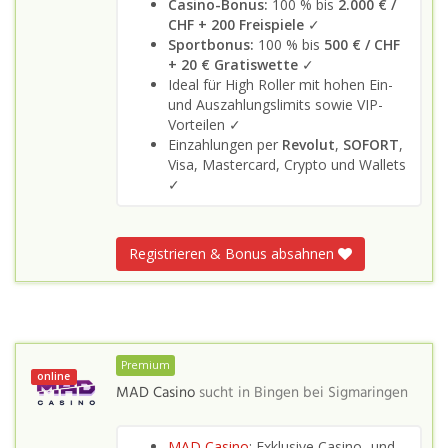
Casino-Bonus:
100 % bis
2.000 € /
CHF + 200 Freispiele
✓
Sportbonus:
100 % bis
500 € / CHF
+ 20 € Gratiswette
✓
Ideal für High Roller mit hohen Ein-
und Auszahlungslimits sowie VIP-
Vorteilen ✓
Einzahlungen per
Revolut
,
SOFORT
,
Visa, Mastercard, Crypto und Wallets
✓
Registrieren & Bonus absahnen
Premium
online
MAD Casino
sucht in
Bingen bei Sigmaringen
MAD Casino
: Exklusive Casino- und