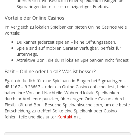
unersetzlich. Ein Besuch in einer Spielbank in Bingen bei
Sigmaringen bietet dir ein einzigartiges Erlebnis.
Vorteile der Online Casinos
Im Vergleich zu lokalen Spielbanken bieten Online Casinos viele
Vorteile:
Du kannst jederzeit spielen – keine Öffnungszeiten.
Spiele sind auf mobilen Geräten verfügbar, perfekt für
unterwegs.
Attraktive Boni, die du in lokalen Spielbanken nicht findest.
Fazit – Online oder Lokal? Was ist besser?
Egal, ob du dich für eine Spielbank in Bingen bei Sigmaringen –
48.1167 – 9.26667 – oder ein Online Casino entscheidest, beide
haben ihre Vor- und Nachteile. Während lokale Spielbanken
durch ihr Ambiente punkten, überzeugen Online Casinos durch
Flexibilität und Boni. Besuche Spielbanksuche.com, um die beste
Entscheidung zu treffen! Sollte eine Spielbank oder Casino
fehlen, teile und dies unter
Kontakt
mit.