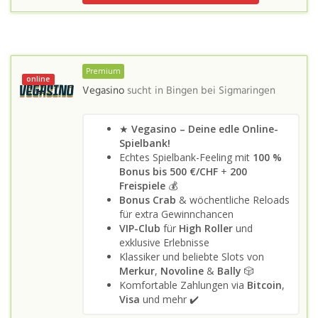
Premium
online
Vegasino
sucht in
Bingen bei Sigmaringen
★
Vegasino – Deine edle Online-
Spielbank!
Echtes Spielbank-Feeling mit
100 %
Bonus bis 500 €/CHF
+
200
Freispiele
💰
Bonus Crab
& wöchentliche Reloads
für extra Gewinnchancen
VIP-Club
für
High Roller
und
exklusive Erlebnisse
Klassiker und beliebte Slots von
Merkur
,
Novoline
&
Bally
🎲
Komfortable Zahlungen via
Bitcoin
,
Visa
und mehr ✔️