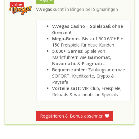
Premium
online
V.Vegas
sucht in
Bingen bei Sigmaringen
V.Vegas Casino – Spielspaß ohne
Grenzen!
Mega-Bonus:
Bis zu 1.500 €/CHF +
150 Freispiele für neue Kunden
5.000+ Games:
Spiele von
Marktführern wie
Gamomat
,
Novomatic
&
Pragmatic
Bequem zahlen:
Zahlungsarten wie
SOFORT, Kreditkarte, Crypto &
Paysafe
Vorteile satt:
VIP-Club, Freispiele,
Reloads & wöchentliche Specials
Registrieren & Bonus absahnen