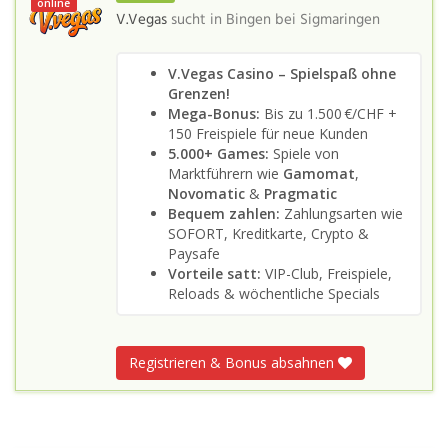
online
V.Vegas
sucht in
Bingen bei Sigmaringen
V.Vegas Casino – Spielspaß ohne
Grenzen!
Mega-Bonus:
Bis zu 1.500 €/CHF +
150 Freispiele für neue Kunden
5.000+ Games:
Spiele von
Marktführern wie
Gamomat
,
Novomatic
&
Pragmatic
Bequem zahlen:
Zahlungsarten wie
SOFORT, Kreditkarte, Crypto &
Paysafe
Vorteile satt:
VIP-Club, Freispiele,
Reloads & wöchentliche Specials
Registrieren & Bonus absahnen