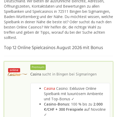
Deutschland. Wir bieten dir ausführliche Berichte, Adressen,
Öffnungszeiten, Kontaktdaten und Bewertungen zu allen
Spielbanken und Spielcasinos in 72511 Bingen bei Sigmaringen,
Baden-Württemberg und der Nähe. Du möchtest wissen, welche
Spielbank in deiner Nähe die beste ist? Oder suchst du nach den
besten Online Casinos? Wir helfen dir, die richtige Wahl zu
treffen und geben dir Tipps, worauf du bei der Suche achten
solltest.
Top 12 Online Spielcasinos August 2026 mit Bonus
Premium
online
Casina
sucht in
Bingen bei Sigmaringen
Casina
Casino: Exklusive Online
Spielbank mit luxuriösem Ambiente
und Top-Bonus ✓
Casino-Bonus:
100 % bis zu
2.000
€/CHF + 300 Freispiele
auf Novoline
✓