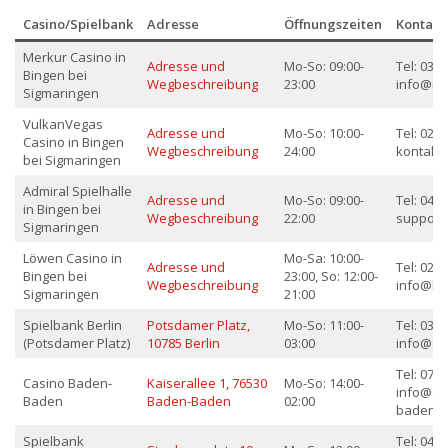
Casino/Spielbank
Adresse
Öffnungszeiten
Kontakt
Merkur Casino in
Adresse und
Mo-So: 09:00-
Tel: 030
Bingen bei
Wegbeschreibung
23:00
info@me
Sigmaringen
VulkanVegas
Adresse und
Mo-So: 10:00-
Tel: 021
Casino in Bingen
Wegbeschreibung
24:00
kontakt
bei Sigmaringen
Admiral Spielhalle
Adresse und
Mo-So: 09:00-
Tel: 040
in Bingen bei
Wegbeschreibung
22:00
support
Sigmaringen
Löwen Casino in
Mo-Sa: 10:00-
Adresse und
Tel: 022
Bingen bei
23:00, So: 12:00-
Wegbeschreibung
info@lo
Sigmaringen
21:00
Spielbank Berlin
Potsdamer Platz,
Mo-So: 11:00-
Tel: 030-
(Potsdamer Platz)
10785 Berlin
03:00
info@spi
Tel: 0722
Casino Baden-
Kaiserallee 1, 76530
Mo-So: 14:00-
info@ca
Baden
Baden-Baden
02:00
baden.d
Spielbank
Tel: 040-