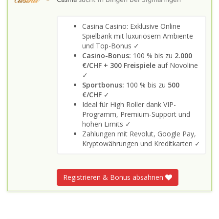
Casina
sucht in
Bingen bei Sigmaringen
Casina Casino: Exklusive Online
Spielbank mit luxuriösem Ambiente
und Top-Bonus ✓
Casino-Bonus:
100 % bis zu
2.000
€/CHF + 300 Freispiele
auf Novoline
✓
Sportbonus:
100 % bis zu
500
€/CHF
✓
Ideal für High Roller dank VIP-
Programm, Premium-Support und
hohen Limits ✓
Zahlungen mit Revolut, Google Pay,
Kryptowährungen und Kreditkarten ✓
Registrieren & Bonus absahnen