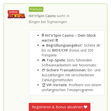
Premium
online
Hit’n’Spin Casino
sucht in
Bingen bei Sigmaringen
🃏 Hit’n’Spin Casino – Dein Glück
wartet! 🃏
🔥
Begrüßungsangebot:
Sichere dir
bis zu
800 €/CHF
Bonus und 200
Freispiele
🎮
Top-Spiele:
Slots führenden
Softwareanbietern wie Novomatic
💳
Sichere Transaktionen:
Ein- und
Auszahlungen mit verschiedenen
Zahlungsmethoden
🏆
VIP-Vorteile:
Profitiere von einem
umfangreichen Treueprogramm
Registrieren & Bonus absahnen