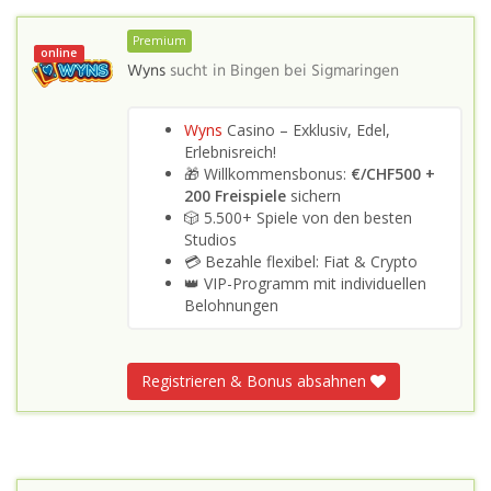
Premium
online
Wyns
sucht in
Bingen bei Sigmaringen
Wyns
Casino – Exklusiv, Edel,
Erlebnisreich!
🎁 Willkommensbonus:
€/CHF500 +
200 Freispiele
sichern
🎲 5.500+ Spiele von den besten
Studios
💳 Bezahle flexibel: Fiat & Crypto
👑 VIP-Programm mit individuellen
Belohnungen
Registrieren & Bonus absahnen