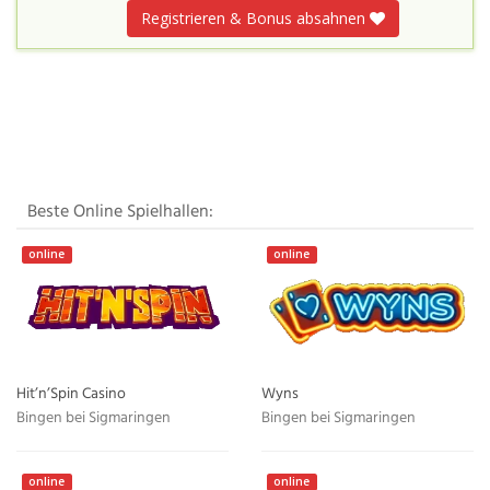
Registrieren & Bonus absahnen
Beste Online Spielhallen:
online
online
Hit’n’Spin Casino
Wyns
Bingen bei Sigmaringen
Bingen bei Sigmaringen
online
online