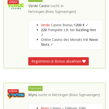
online
Verde Casino
sucht in
Hettingen (Kreis Sigmaringen)
Verde
Casino Bonus
1200 €
✓
220
Freispiele z.B. bei
Sizzling Hot
✓
Online Casino des Monats mit
Novo
Slots
✓
Registrieren & Bonus absahnen
Premium
online
Wyns
sucht in
Hettingen (Kreis Sigmaringen)
Wyns
Casino – Exklusiv, Edel,