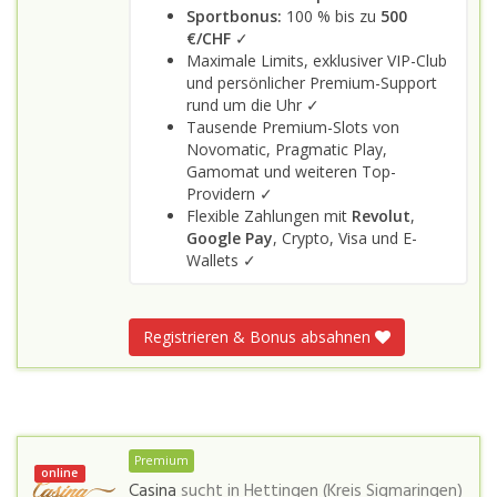
Sportbonus:
100 % bis zu
500
€/CHF
✓
Maximale Limits, exklusiver VIP-Club
und persönlicher Premium-Support
rund um die Uhr ✓
Tausende Premium-Slots von
Novomatic, Pragmatic Play,
Gamomat und weiteren Top-
Providern ✓
Flexible Zahlungen mit
Revolut
,
Google Pay
, Crypto, Visa und E-
Wallets ✓
Registrieren & Bonus absahnen
Premium
online
Casina
sucht in
Hettingen (Kreis Sigmaringen)