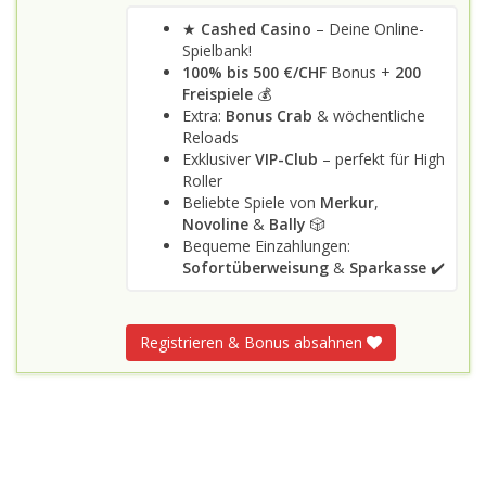
★
Cashed Casino
– Deine Online-
Spielbank!
100% bis 500 €/CHF
Bonus +
200
Freispiele
💰
Extra:
Bonus Crab
& wöchentliche
Reloads
Exklusiver
VIP-Club
– perfekt für High
Roller
Beliebte Spiele von
Merkur
,
Novoline
&
Bally
🎲
Bequeme Einzahlungen:
Sofortüberweisung
&
Sparkasse
✔️
Registrieren & Bonus absahnen