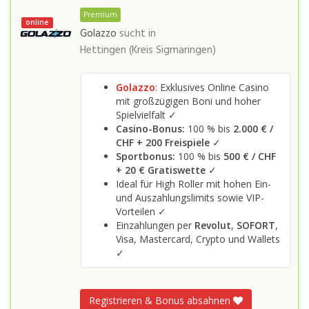
Premium
online
Golazzo
sucht in
Hettingen (Kreis Sigmaringen)
Golazzo
: Exklusives Online Casino
mit großzügigen Boni und hoher
Spielvielfalt ✓
Casino-Bonus:
100 % bis
2.000 € /
CHF + 200 Freispiele
✓
Sportbonus:
100 % bis
500 € / CHF
+ 20 € Gratiswette
✓
Ideal für High Roller mit hohen Ein-
und Auszahlungslimits sowie VIP-
Vorteilen ✓
Einzahlungen per
Revolut
,
SOFORT
,
Visa, Mastercard, Crypto und Wallets
✓
Registrieren & Bonus absahnen