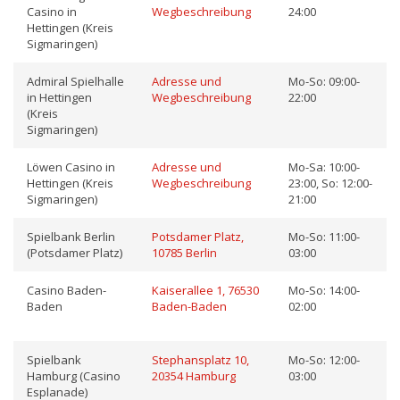
Casino in
Wegbeschreibung
24:00
Hettingen (Kreis
Sigmaringen)
Admiral Spielhalle
Adresse und
Mo-So: 09:00-
in Hettingen
Wegbeschreibung
22:00
(Kreis
Sigmaringen)
Löwen Casino in
Adresse und
Mo-Sa: 10:00-
Hettingen (Kreis
Wegbeschreibung
23:00, So: 12:00-
Sigmaringen)
21:00
Spielbank Berlin
Potsdamer Platz,
Mo-So: 11:00-
(Potsdamer Platz)
10785 Berlin
03:00
Casino Baden-
Kaiserallee 1, 76530
Mo-So: 14:00-
Baden
Baden-Baden
02:00
Spielbank
Stephansplatz 10,
Mo-So: 12:00-
Hamburg (Casino
20354 Hamburg
03:00
Esplanade)