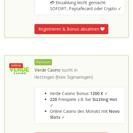
💳 Einzahlung leicht gemacht:
SOFORT, Paysafecard oder Crypto ✓
Registrieren & Bonus absahnen
Premium
online
Verde Casino
sucht in
Hettingen (Kreis Sigmaringen)
Verde Casino Bonus
1200 €
✓
220
Freispiele z.B. bei
Sizzling Hot
✓
Online Casino des Monats mit
Novo
Slots
✓