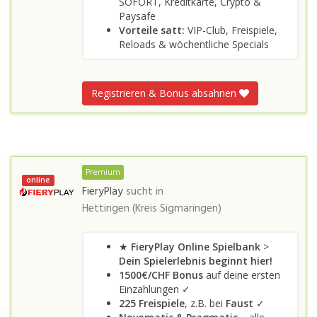
SOFORT, Kreditkarte, Crypto &
Paysafe
Vorteile satt:
VIP-Club, Freispiele,
Reloads & wöchentliche Specials
Registrieren & Bonus absahnen
Premium
online
FieryPlay
sucht in
Hettingen (Kreis Sigmaringen)
★
FieryPlay Online Spielbank
>
Dein Spielerlebnis beginnt hier!
1500€/CHF Bonus
auf deine ersten
Einzahlungen ✓
225 Freispiele
, z.B. bei
Faust
✓