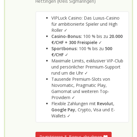
Hettingen (Kreis Sigmaringen)
VIPLuck Casino: Das Luxus-Casino
für ambitionierte Spieler und High
Roller ✓
Casino-Bonus:
100 % bis zu
20.000
€/CHF + 300 Freispiele
✓
Sportbonus:
100 % bis zu
500
€/CHF
✓
Maximale Limits, exklusiver VIP-Club
und persönlicher Premium-Support
rund um die Uhr ✓
Tausende Premium-Slots von
Novomatic, Pragmatic Play,
Gamomat und weiteren Top-
Providern ✓
Flexible Zahlungen mit
Revolut
,
Google Pay
, Crypto, Visa und E-
Wallets ✓
Registrieren & Bonus absahnen