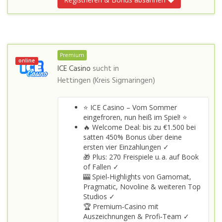
Premium
online
ICE Casino
sucht in
Hettingen (Kreis Sigmaringen)
⭐ ICE Casino – Vom Sommer
eingefroren, nun heiß im Spiel! ⭐
🔥 Welcome Deal: bis zu €1.500 bei
satten 450% Bonus über deine
ersten vier Einzahlungen ✓
🎁 Plus: 270 Freispiele u. a. auf Book
of Fallen ✓
🎰 Spiel‑Highlights von Gamomat,
Pragmatic, Novoline & weiteren Top
Studios ✓
🏆 Premium‑Casino mit
Auszeichnungen & Profi‑Team ✓