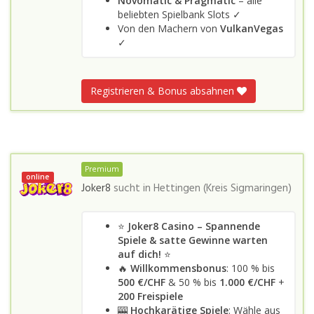
Novomatic & Pragmatic
– alle
beliebten Spielbank Slots ✓
Von den Machern von
VulkanVegas
✓
Registrieren & Bonus absahnen
Premium
online
Joker8
sucht in
Hettingen (Kreis Sigmaringen)
⭐
Joker8 Casino – Spannende
Spiele & satte Gewinne warten
auf dich!
⭐
🔥
Willkommensbonus
: 100 % bis
500 €/CHF
& 50 % bis
1.000 €/CHF
+
200 Freispiele
🎰
Hochkarätige Spiele
: Wähle aus