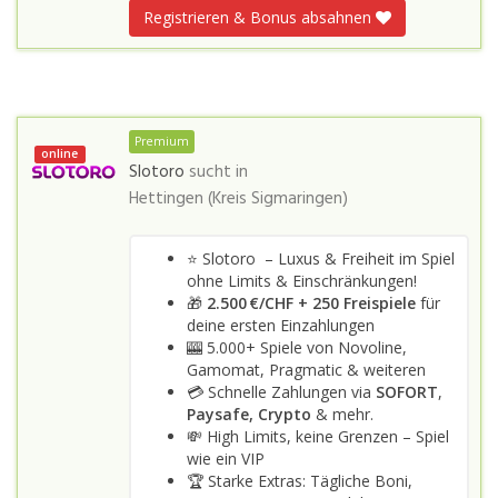
Registrieren & Bonus absahnen
Premium
online
Slotoro
sucht in
Hettingen (Kreis Sigmaringen)
⭐ Slotoro – Luxus & Freiheit im Spiel
ohne Limits & Einschränkungen!
🎁
2.500 €/CHF + 250 Freispiele
für
deine ersten Einzahlungen
🎰 5.000+ Spiele von Novoline,
Gamomat, Pragmatic & weiteren
💳 Schnelle Zahlungen via
SOFORT
,
Paysafe, Crypto
& mehr.
💸 High Limits, keine Grenzen – Spiel
wie ein VIP
🏆 Starke Extras: Tägliche Boni,