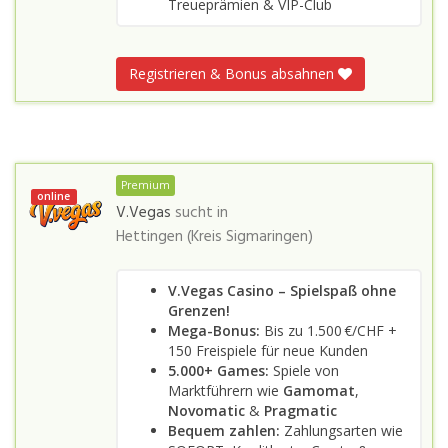
Treueprämien & VIP-Club
Registrieren & Bonus absahnen
Premium
online
V.Vegas
sucht in
Hettingen (Kreis Sigmaringen)
V.Vegas Casino – Spielspaß ohne
Grenzen!
Mega-Bonus:
Bis zu 1.500 €/CHF +
150 Freispiele für neue Kunden
5.000+ Games:
Spiele von
Marktführern wie
Gamomat
,
Novomatic
&
Pragmatic
Bequem zahlen:
Zahlungsarten wie