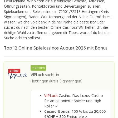
Deutschland. Wir bieten dir ausführliche Berichte, Adressen,
Öffnungszeiten, Kontaktdaten und Bewertungen zu allen
Spielbanken und Spielcasinos in 72501,72513 Hettingen (Kreis
Sigmaringen), Baden-Württemberg und der Nähe. Du möchtest
wissen, welche Spielbank in deiner Nähe die beste ist? Oder
suchst du nach den besten Online Casinos? Wir helfen dir, die
richtige Wahl zu treffen und geben dir Tipps, worauf du bei der
Suche achten solltest.
Top 12 Online Spielcasinos August 2026 mit Bonus
Premium
online
VIPLuck
sucht in
Hettingen (Kreis Sigmaringen)
VIPLuck
Casino: Das Luxus-Casino
für ambitionierte Spieler und High
Roller ✓
Casino-Bonus:
100 % bis zu
20.000
€/CHF + 300 Freispiele
✓