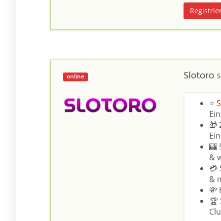
Registri
Slotoro
s
online
⭐
S
Ei
🎁
Ei
🎰 
& 
💳 
& 
💸 
🏆 
Cl