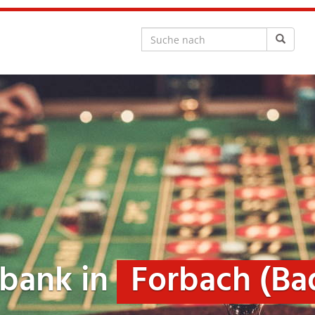
lbank in
Forbach (Ba