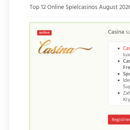
Top 12 Online Spielcasinos August 202
Casina
s
online
Ca
lu
Ca
Fre
Sp
Ide
Su
Zah
Kr
Registri