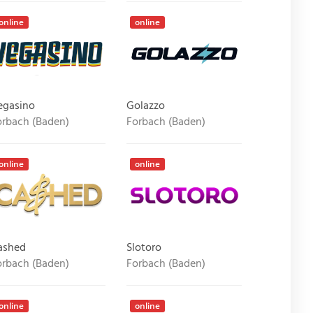
online
online
egasino
Golazzo
orbach (Baden)
Forbach (Baden)
online
online
ashed
Slotoro
orbach (Baden)
Forbach (Baden)
online
online