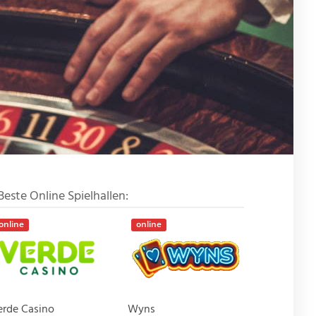
Beste Online Spielhallen:
online
online
erde Casino
Wyns