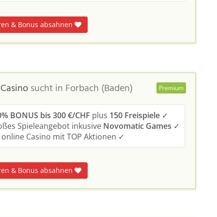
eren & Bonus absahnen
 Casino
sucht in
Forbach (Baden)
Premium
0% BONUS bis 300 €/CHF
plus
150 Freispiele
✓
oßes Spieleangebot inkusive
Novomatic Games
✓
 online Casino mit TOP Aktionen ✓
eren & Bonus absahnen