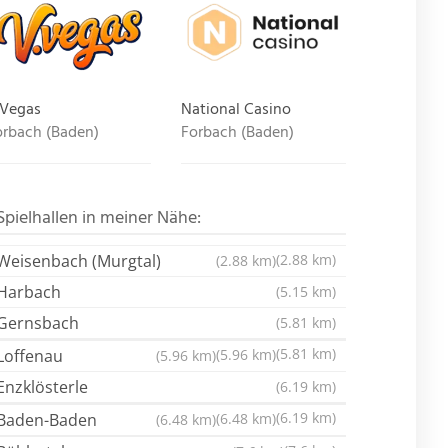
.Vegas
National Casino
orbach (Baden)
Forbach (Baden)
Spielhallen in meiner Nähe:
Weisenbach (Murgtal)
(2.88 km)
(2.88 km)
Harbach
(5.15 km)
Gernsbach
(5.81 km)
(5.81 km)
Loffenau
(5.96 km)
(5.96 km)
Enzklösterle
(6.19 km)
(6.19 km)
Baden-Baden
(6.48 km)
(6.48 km)