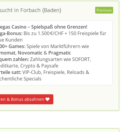
sucht in
Forbach (Baden)
Premium
egas Casino – Spielspaß ohne Grenzen!
ga-Bonus:
Bis zu 1.500 €/CHF + 150 Freispiele für
ue Kunden
000+ Games:
Spiele von Marktführern wie
momat
,
Novomatic
&
Pragmatic
quem zahlen:
Zahlungsarten wie SOFORT,
ditkarte, Crypto & Paysafe
teile satt:
VIP-Club, Freispiele, Reloads &
hentliche Specials
eren & Bonus absahnen