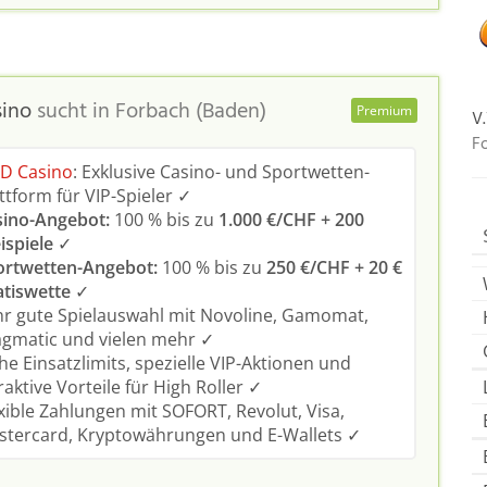
ino
sucht in
Forbach (Baden)
Premium
V
F
D Casino
: Exklusive Casino- und Sportwetten-
ttform für VIP-Spieler ✓
sino-Angebot:
100 % bis zu
1.000 €/CHF + 200
ispiele
✓
ortwetten-Angebot:
100 % bis zu
250 €/CHF + 20 €
atiswette
✓
hr gute Spielauswahl mit Novoline, Gamomat,
agmatic und vielen mehr ✓
e Einsatzlimits, spezielle VIP-Aktionen und
raktive Vorteile für High Roller ✓
xible Zahlungen mit SOFORT, Revolut, Visa,
stercard, Kryptowährungen und E-Wallets ✓