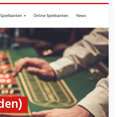
Spielbanken
Online Spielbanken
News
den)