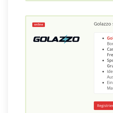
Golazzo
online
Go
Bon
Ca
Fre
Sp
Gr
Ide
Aus
Ei
Mas
Registri