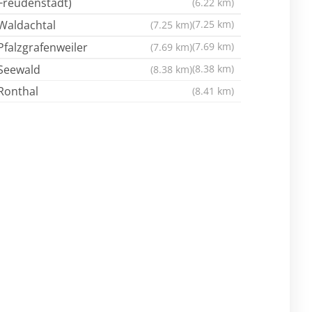
Freudenstadt)
(6.22 km)
Waldachtal
(7.25 km)
(7.25 km)
Pfalzgrafenweiler
(7.69 km)
(7.69 km)
Seewald
(8.38 km)
(8.38 km)
Ronthal
(8.41 km)