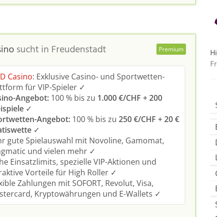
ino
sucht in
Freudenstadt
Premium
Hi
F
D Casino
: Exklusive Casino- und Sportwetten-
ttform für VIP-Spieler ✓
sino-Angebot:
100 % bis zu
1.000 €/CHF + 200
ispiele
✓
ortwetten-Angebot:
100 % bis zu
250 €/CHF + 20 €
atiswette
✓
hr gute Spielauswahl mit Novoline, Gamomat,
agmatic und vielen mehr ✓
e Einsatzlimits, spezielle VIP-Aktionen und
raktive Vorteile für High Roller ✓
xible Zahlungen mit SOFORT, Revolut, Visa,
stercard, Kryptowährungen und E-Wallets ✓