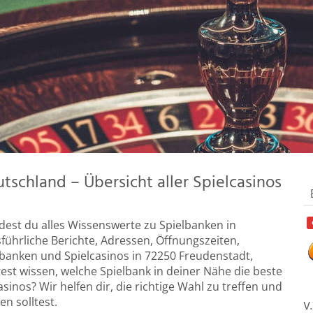
tschland – Übersicht aller Spielcasinos
indest du alles Wissenswerte zu Spielbanken in
führliche Berichte, Adressen, Öffnungszeiten,
banken und Spielcasinos in 72250 Freudenstadt,
t wissen, welche Spielbank in deiner Nähe die beste
inos? Wir helfen dir, die richtige Wahl zu treffen und
n solltest.
V