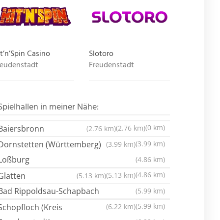
t’n’Spin Casino
Slotoro
reudenstadt
Freudenstadt
Spielhallen in meiner Nähe:
(0 km)
Baiersbronn
(2.76 km)
(2.76 km)
Dornstetten (Württemberg)
(3.99 km)
(3.99 km)
Loßburg
(4.86 km)
(4.86 km)
Glatten
(5.13 km)
(5.13 km)
Bad Rippoldsau-Schapbach
(5.99 km)
(5.99 km)
Schopfloch (Kreis
(6.22 km)