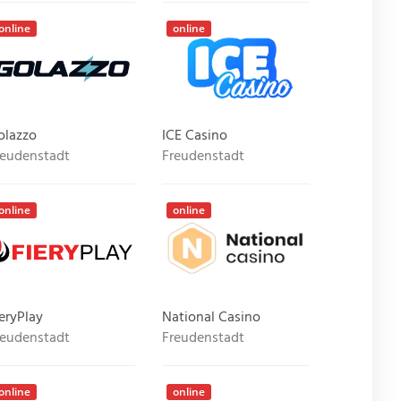
online
online
olazzo
ICE Casino
reudenstadt
Freudenstadt
online
online
eryPlay
National Casino
reudenstadt
Freudenstadt
online
online