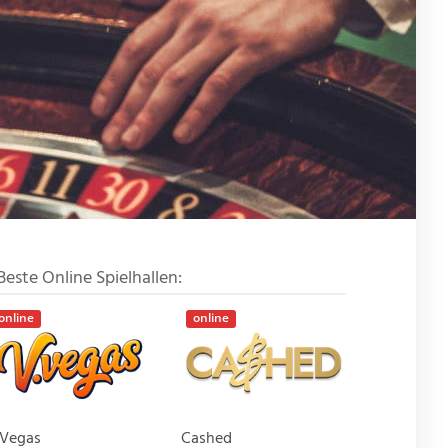
Beste Online Spielhallen:
online
online
.Vegas
Cashed