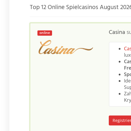
Top 12 Online Spielcasinos August 202
Casina
s
online
Ca
lu
Ca
Fre
Sp
Ide
Su
Zah
Kr
Registri