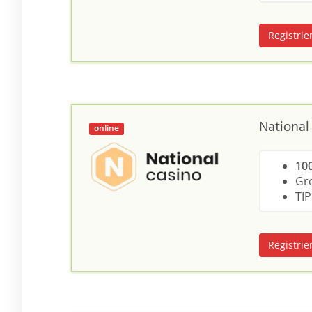
Registri
National
online
10
Gr
TIP
Registri