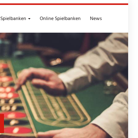
Spielbanken
Online Spielbanken
News