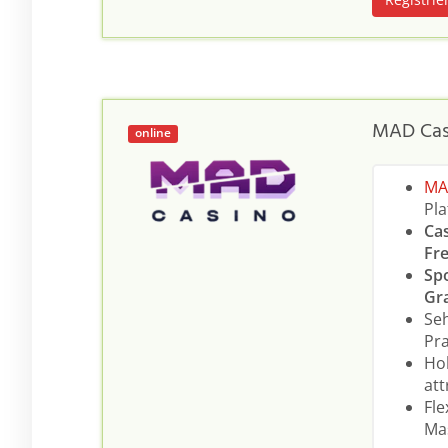
MAD Cas
online
MA
Pla
Ca
Fre
Sp
Gr
Se
Pr
Hoh
att
Fle
Ma