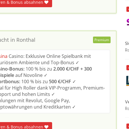
eren & Bonus absahnen
ucht in
Ronthal
Premium
S
R
sina
Casino: Exklusive Online Spielbank mit
xuriösem Ambiente und Top-Bonus ✓
sino-Bonus:
100 % bis zu
2.000 €/CHF + 300
ispiele
auf Novoline ✓
ortbonus:
100 % bis zu
500 €/CHF
✓
al für High Roller dank VIP-Programm, Premium-
pport und hohen Limits ✓
lungen mit Revolut, Google Pay,
V
yptowährungen und Kreditkarten ✓
R
eren & Bonus absahnen