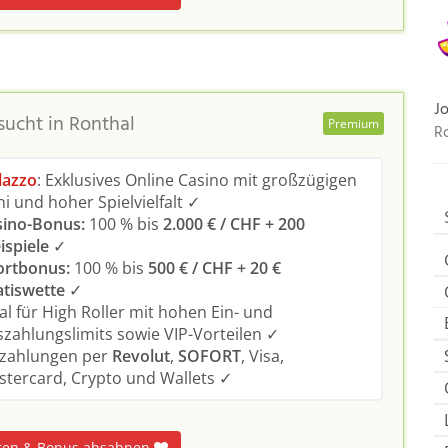
J
sucht in
Ronthal
Premium
R
lazzo
: Exklusives Online Casino mit großzügigen
i und hoher Spielvielfalt ✓
sino-Bonus:
100 % bis
2.000 € / CHF + 200
ispiele
✓
ortbonus:
100 % bis
500 € / CHF + 20 €
atiswette
✓
al für High Roller mit hohen Ein- und
zahlungslimits sowie VIP-Vorteilen ✓
nzahlungen per
Revolut
,
SOFORT
, Visa,
tercard, Crypto und Wallets ✓
eren & Bonus absahnen