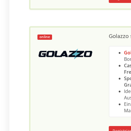
Golazzo
online
Go
Bon
Ca
Fre
Sp
Gr
Ide
Aus
Ei
Mas
Registri