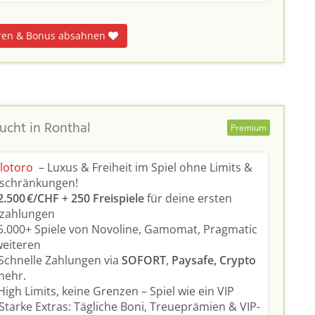
eren & Bonus absahnen
ucht in
Ronthal
Premium
lotoro
– Luxus & Freiheit im Spiel ohne Limits &
nschränkungen!
2.500 €/CHF + 250 Freispiele
für deine ersten
nzahlungen
5.000+ Spiele von Novoline, Gamomat, Pragmatic
weiteren
Schnelle Zahlungen via
SOFORT
,
Paysafe, Crypto
mehr.
High Limits, keine Grenzen – Spiel wie ein VIP
Starke Extras: Tägliche Boni, Treueprämien & VIP-