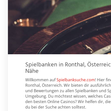
Spielbanken in Ronthal, Österreich
Nähe
Willkommen auf
Spielbanksuche.com
! Hier f
Ronthal, Österreich. Wir bieten dir ausführli
und Bewertungen zu allen Spielbanken und Spi
Umgebung. Du möchtest wissen, welches Casin
den besten Online Casinos? Wir helfen dir, die
du bei der Suche achten solltest.