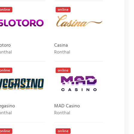
online
online
lotoro
Casina
onthal
Ronthal
online
online
egasino
MAD Casino
onthal
Ronthal
online
online