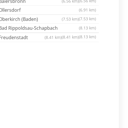
Baiersbronn
(6.56 km)
(6.56 km)
Ollersdorf
(6.91 km)
Oberkirch (Baden)
(7.53 km)
(7.53 km)
Bad Rippoldsau-Schapbach
(8.13 km)
(8.13 km)
Freudenstadt
(8.41 km)
(8.41 km)