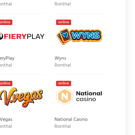
onthal
Ronthal
online
online
eryPlay
Wyns
onthal
Ronthal
online
online
.Vegas
National Casino
onthal
Ronthal