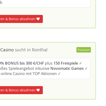
ub
eren & Bonus absahnen
 Casino
sucht in
Ronthal
Premium
0% BONUS bis 300 €/CHF
plus
150 Freispiele
✓
oßes Spieleangebot inkusive
Novomatic Games
✓
 online Casino mit TOP Aktionen ✓
eren & Bonus absahnen