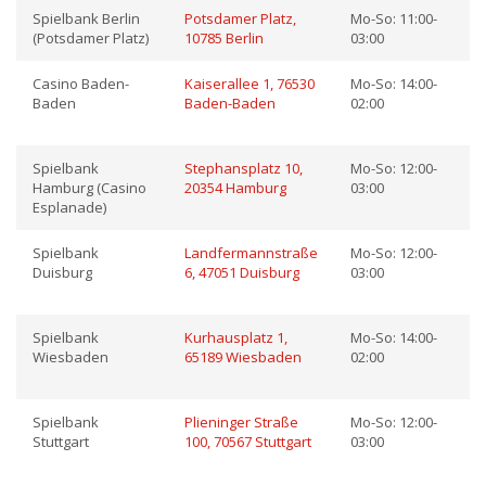
Spielbank Berlin
Potsdamer Platz,
Mo-So: 11:00-
(Potsdamer Platz)
10785 Berlin
03:00
Casino Baden-
Kaiserallee 1, 76530
Mo-So: 14:00-
Baden
Baden-Baden
02:00
Spielbank
Stephansplatz 10,
Mo-So: 12:00-
Hamburg (Casino
20354 Hamburg
03:00
Esplanade)
Spielbank
Landfermannstraße
Mo-So: 12:00-
Duisburg
6, 47051 Duisburg
03:00
Spielbank
Kurhausplatz 1,
Mo-So: 14:00-
Wiesbaden
65189 Wiesbaden
02:00
Spielbank
Plieninger Straße
Mo-So: 12:00-
Stuttgart
100, 70567 Stuttgart
03:00