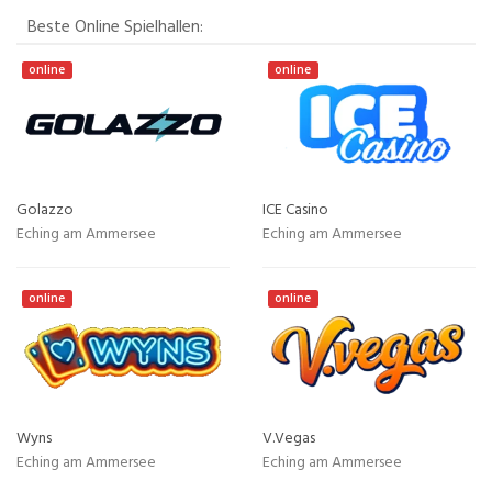
Beste Online Spielhallen:
online
online
Golazzo
ICE Casino
Eching am Ammersee
Eching am Ammersee
online
online
Wyns
V.Vegas
Eching am Ammersee
Eching am Ammersee