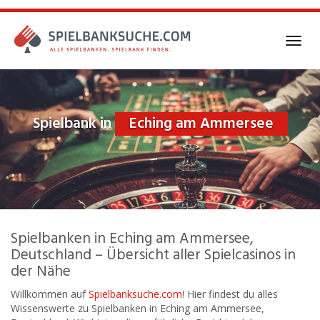
Skip
to
main
Toggl
content
navig
Spielbank in
Eching am Ammersee
Spielbanken in Eching am Ammersee,
Deutschland – Übersicht aller Spielcasinos in
der Nähe
Willkommen auf
Spielbanksuche.com
! Hier findest du alles
Wissenswerte zu Spielbanken in Eching am Ammersee,