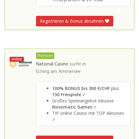
Registrieren & Bonus absahnen
Premium
online
National Casino
sucht in
Eching am Ammersee
100% BONUS bis 300 €/CHF
plus
150 Freispiele
✓
Großes Spieleangebot inkusive
Novomatic Games
✓
TIP online Casino mit TOP Aktionen
✓