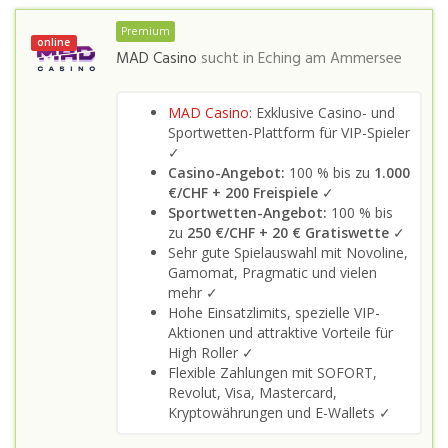
Premium
online
MAD Casino
sucht in
Eching am Ammersee
MAD Casino
: Exklusive Casino- und
Sportwetten-Plattform für VIP-Spieler
✓
Casino-Angebot:
100 % bis zu
1.000
€/CHF + 200 Freispiele
✓
Sportwetten-Angebot:
100 % bis
zu
250 €/CHF + 20 € Gratiswette
✓
Sehr gute Spielauswahl mit Novoline,
Gamomat, Pragmatic und vielen
mehr ✓
Hohe Einsatzlimits, spezielle VIP-
Aktionen und attraktive Vorteile für
High Roller ✓
Flexible Zahlungen mit SOFORT,
Revolut, Visa, Mastercard,
Kryptowährungen und E-Wallets ✓