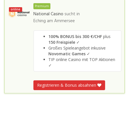
Premium
online
National Casino
sucht in
Eching am Ammersee
100% BONUS bis 300 €/CHF
plus
150 Freispiele
✓
Großes Spieleangebot inkusive
Novomatic Games
✓
TIP online Casino mit TOP Aktionen
✓
Registrieren & Bonus absahnen