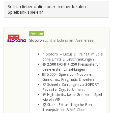
Soll ich lieber online oder in einer lokalen
Spielbank spielen?
Premium
online
Slotoro
sucht in
Eching am Ammersee
⭐ Slotoro – Luxus & Freiheit im Spiel
ohne Limits & Einschränkungen!
🎁
2.500 €/CHF + 250 Freispiele
für
deine ersten Einzahlungen
🎰 5.000+ Spiele von Novoline,
Gamomat, Pragmatic & weiteren
💳 Schnelle Zahlungen via
SOFORT
,
Paysafe, Crypto
& mehr.
💸 High Limits, keine Grenzen – Spiel
wie ein VIP
🏆 Starke Extras: Tägliche Boni,
Treueprämien & VIP-Club