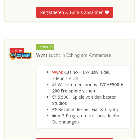
Registrieren & Bonus absahnen
Premium
online
Wyns
sucht in
Eching am Ammersee
Wyns
Casino – Exklusiv, Edel,
Erlebnisreich!
🎁 Willkommensbonus:
€/CHF500 +
200 Freispiele
sichern
🎲 5.500+ Spiele von den besten
Studios
💳 Bezahle flexibel: Fiat & Crypto
👑 VIP-Programm mit individuellen
Belohnungen