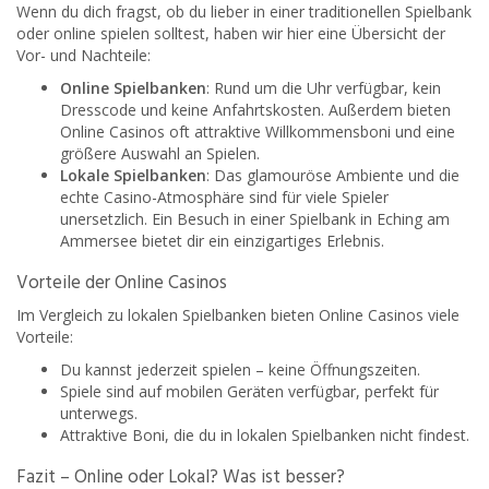
Wenn du dich fragst, ob du lieber in einer traditionellen Spielbank
oder online spielen solltest, haben wir hier eine Übersicht der
Vor- und Nachteile:
Online Spielbanken
: Rund um die Uhr verfügbar, kein
Dresscode und keine Anfahrtskosten. Außerdem bieten
Online Casinos oft attraktive Willkommensboni und eine
größere Auswahl an Spielen.
Lokale Spielbanken
: Das glamouröse Ambiente und die
echte Casino-Atmosphäre sind für viele Spieler
unersetzlich. Ein Besuch in einer Spielbank in Eching am
Ammersee bietet dir ein einzigartiges Erlebnis.
Vorteile der Online Casinos
Im Vergleich zu lokalen Spielbanken bieten Online Casinos viele
Vorteile:
Du kannst jederzeit spielen – keine Öffnungszeiten.
Spiele sind auf mobilen Geräten verfügbar, perfekt für
unterwegs.
Attraktive Boni, die du in lokalen Spielbanken nicht findest.
Fazit – Online oder Lokal? Was ist besser?