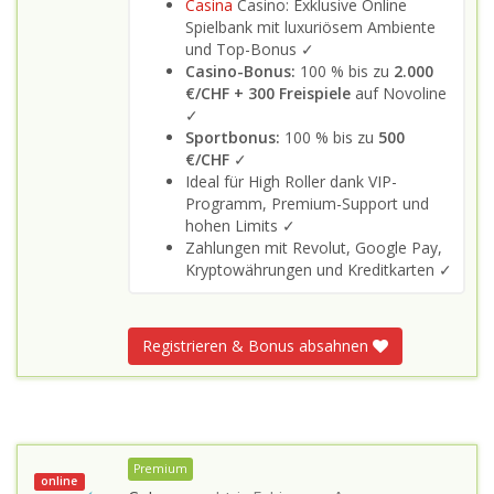
Casina
Casino: Exklusive Online
Spielbank mit luxuriösem Ambiente
und Top-Bonus ✓
Casino-Bonus:
100 % bis zu
2.000
€/CHF + 300 Freispiele
auf Novoline
✓
Sportbonus:
100 % bis zu
500
€/CHF
✓
Ideal für High Roller dank VIP-
Programm, Premium-Support und
hohen Limits ✓
Zahlungen mit Revolut, Google Pay,
Kryptowährungen und Kreditkarten ✓
Registrieren & Bonus absahnen
Premium
online