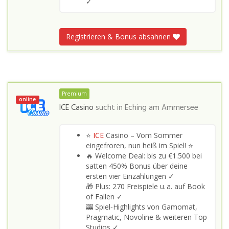
✓
Registrieren & Bonus absahnen
Premium
online
ICE Casino
sucht in
Eching am Ammersee
⭐
ICE
Casino – Vom Sommer
eingefroren, nun heiß im Spiel! ⭐
🔥 Welcome Deal: bis zu €1.500 bei
satten 450% Bonus über deine
ersten vier Einzahlungen ✓
🎁 Plus: 270 Freispiele u. a. auf Book
of Fallen ✓
🎰 Spiel‑Highlights von Gamomat,
Pragmatic, Novoline & weiteren Top
Studios ✓