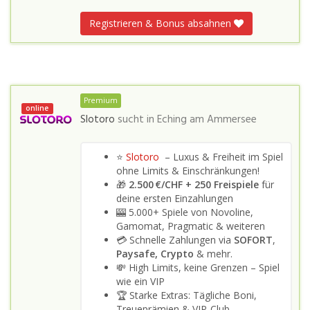
Registrieren & Bonus absahnen
Premium
online
Slotoro
sucht in
Eching am Ammersee
⭐
Slotoro
– Luxus & Freiheit im Spiel
ohne Limits & Einschränkungen!
🎁
2.500 €/CHF + 250 Freispiele
für
deine ersten Einzahlungen
🎰 5.000+ Spiele von Novoline,
Gamomat, Pragmatic & weiteren
💳 Schnelle Zahlungen via
SOFORT
,
Paysafe, Crypto
& mehr.
💸 High Limits, keine Grenzen – Spiel
wie ein VIP
🏆 Starke Extras: Tägliche Boni,
Treueprämien & VIP-Club