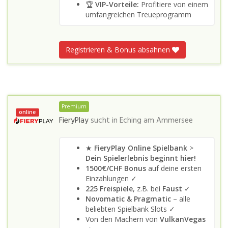
🏆
VIP-Vorteile:
Profitiere von einem
umfangreichen Treueprogramm
Registrieren & Bonus absahnen
Premium
online
FieryPlay
sucht in
Eching am Ammersee
★
FieryPlay Online Spielbank
>
Dein Spielerlebnis beginnt hier!
1500€/CHF Bonus
auf deine ersten
Einzahlungen ✓
225 Freispiele
, z.B. bei
Faust
✓
Novomatic & Pragmatic
– alle
beliebten Spielbank Slots ✓
Von den Machern von
VulkanVegas