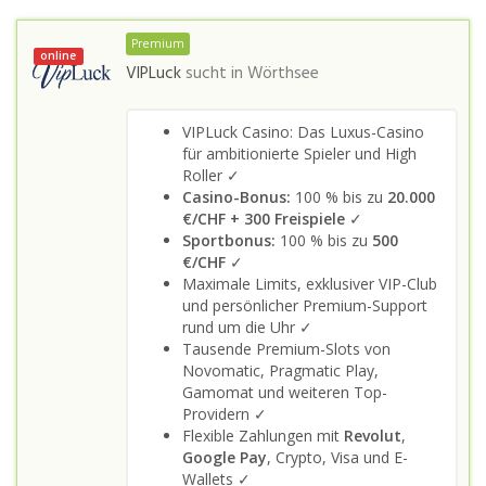
Premium
online
VIPLuck
sucht in
Wörthsee
VIPLuck Casino: Das Luxus-Casino
für ambitionierte Spieler und High
Roller ✓
Casino-Bonus:
100 % bis zu
20.000
€/CHF + 300 Freispiele
✓
Sportbonus:
100 % bis zu
500
€/CHF
✓
Maximale Limits, exklusiver VIP-Club
und persönlicher Premium-Support
rund um die Uhr ✓
Tausende Premium-Slots von
Novomatic, Pragmatic Play,
Gamomat und weiteren Top-
Providern ✓
Flexible Zahlungen mit
Revolut
,
Google Pay
, Crypto, Visa und E-
Wallets ✓