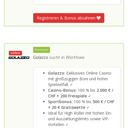
Registrieren & Bonus absahnen
Premium
online
Golazzo
sucht in
Wörthsee
Golazzo
: Exklusives Online Casino
mit großzügigen Boni und hoher
Spielvielfalt ✓
Casino-Bonus:
100 % bis
2.000 € /
CHF + 200 Freispiele
✓
Sportbonus:
100 % bis
500 € / CHF
+ 20 € Gratiswette
✓
Ideal für High Roller mit hohen Ein-
und Auszahlungslimits sowie VIP-
Vorteilen ✓