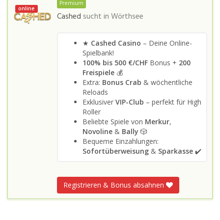
Premium
online
Cashed
sucht in
Wörthsee
★
Cashed Casino
– Deine Online-
Spielbank!
100% bis 500 €/CHF
Bonus +
200
Freispiele
💰
Extra:
Bonus Crab
& wöchentliche
Reloads
Exklusiver
VIP-Club
– perfekt für High
Roller
Beliebte Spiele von
Merkur
,
Novoline
&
Bally
🎲
Bequeme Einzahlungen:
Sofortüberweisung
&
Sparkasse
✔️
Registrieren & Bonus absahnen