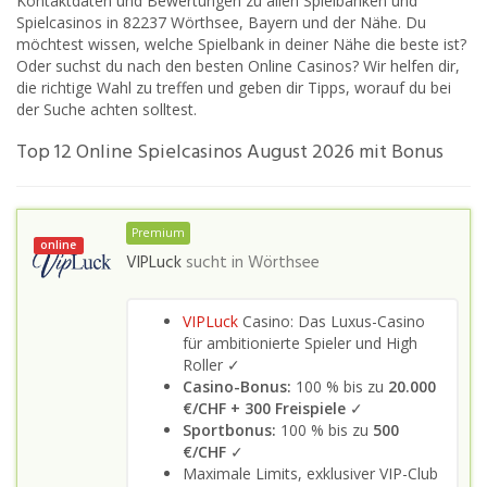
Kontaktdaten und Bewertungen zu allen Spielbanken und
Spielcasinos in 82237 Wörthsee, Bayern und der Nähe. Du
möchtest wissen, welche Spielbank in deiner Nähe die beste ist?
Oder suchst du nach den besten Online Casinos? Wir helfen dir,
die richtige Wahl zu treffen und geben dir Tipps, worauf du bei
der Suche achten solltest.
Top 12 Online Spielcasinos August 2026 mit Bonus
Premium
online
VIPLuck
sucht in
Wörthsee
VIPLuck
Casino: Das Luxus-Casino
für ambitionierte Spieler und High
Roller ✓
Casino-Bonus:
100 % bis zu
20.000
€/CHF + 300 Freispiele
✓
Sportbonus:
100 % bis zu
500
€/CHF
✓
Maximale Limits, exklusiver VIP-Club