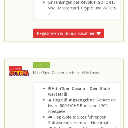
Einzahlungen per
Revolut
,
SOFORT
,
Visa, Mastercard, Crypto und Wallets
✓
Registrieren & Bonus absahnen
Premium
online
Hit’n’Spin Casino
sucht in
Wörthsee
🃏 Hit’n’Spin Casino – Dein Glück
wartet! 🃏
🔥
Begrüßungsangebot:
Sichere dir
bis zu
800 €/CHF
Bonus und 200
Freispiele
🎮
Top-Spiele:
Slots führenden
Softwareanbietern wie Novomatic