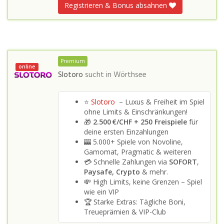
Registrieren & Bonus absahnen
Premium
online
Slotoro
sucht in
Wörthsee
⭐
Slotoro
– Luxus & Freiheit im Spiel
ohne Limits & Einschränkungen!
🎁
2.500 €/CHF + 250 Freispiele
für
deine ersten Einzahlungen
🎰 5.000+ Spiele von Novoline,
Gamomat, Pragmatic & weiteren
💳 Schnelle Zahlungen via
SOFORT
,
Paysafe, Crypto
& mehr.
💸 High Limits, keine Grenzen – Spiel
wie ein VIP
🏆 Starke Extras: Tägliche Boni,
Treueprämien & VIP-Club