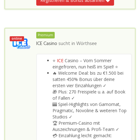
Registrieren & Bonus absahnen
Premium
online
ICE Casino
sucht in
Wörthsee
⭐
ICE
Casino – Vom Sommer
eingefroren, nun heiß im Spiel! ⭐
🔥 Welcome Deal: bis zu €1.500 bei
satten 450% Bonus über deine
ersten vier Einzahlungen ✓
🎁 Plus: 270 Freispiele u. a. auf Book
of Fallen ✓
🎰 Spiel‑Highlights von Gamomat,
Pragmatic, Novoline & weiteren Top
Studios ✓
🏆 Premium‑Casino mit
Auszeichnungen & Profi‑Team ✓
💳 Einzahlung leicht gemacht: