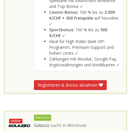
Spielbank mit luxuriösem Ambiente
und Top-Bonus ✓
Casino-Bonus:
100 % bis zu
2.000
€/CHF + 300 Freispiele
auf Novoline
✓
Sportbonus:
100 % bis zu
500
€/CHF
✓
Ideal für High Roller dank VIP-
Programm, Premium-Support und
hohen Limits ✓
Zahlungen mit Revolut, Google Pay,
Kryptowährungen und Kreditkarten ✓
Registrieren & Bonus absahnen
Premium
online
Golazzo
sucht in
Wörthsee