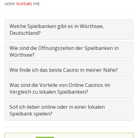
unter
Kontakt
mit.
Welche Spielbanken gibt es in Wörthsee,
Deutschland?
Wie sind die Öffnungszeiten der Spielbanken in
Wörthsee?
Wie finde ich das beste Casino in meiner Nähe?
Was sind die Vorteile von Online Casinos im
Vergleich zu lokalen Spielbanken?
Soll ich lieber online oder in einer lokalen
Spielbank spielen?