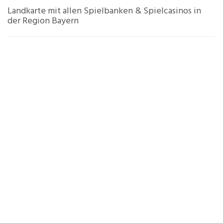
Landkarte mit allen Spielbanken & Spielcasinos in
der Region Bayern