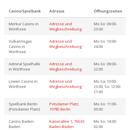
Casino/Spielbank
Adresse
Öffnungszeiten
Merkur Casino in
Adresse und
Mo-So: 09:00-
Wörthsee
Wegbeschreibung
23:00
VulkanVegas
Adresse und
Mo-So: 10:00-
Casino in
Wegbeschreibung
24:00
Wörthsee
Admiral Spielhalle
Adresse und
Mo-So: 09:00-
in Wörthsee
Wegbeschreibung
22:00
Löwen Casino in
Adresse und
Mo-Sa: 10:00-
Wörthsee
Wegbeschreibung
23:00, So: 12:00-
21:00
Spielbank Berlin
Potsdamer Platz,
Mo-So: 11:00-
(Potsdamer Platz)
10785 Berlin
03:00
Casino Baden-
Kaiserallee 1, 76530
Mo-So: 14:00-
Baden
Baden-Baden
02:00