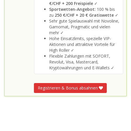
€/CHF + 200 Freispiele
✓
Sportwetten-Angebot:
100 % bis
zu
250 €/CHF + 20 € Gratiswette
✓
Sehr gute Spielauswahl mit Novoline,
Gamomat, Pragmatic und vielen
mehr ✓
Hohe Einsatzlimits, spezielle VIP-
Aktionen und attraktive Vorteile für
High Roller ✓
Flexible Zahlungen mit SOFORT,
Revolut, Visa, Mastercard,
Kryptowährungen und E-Wallets ✓
Registrieren & Bonus absahnen