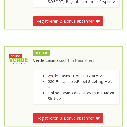
SOFORT, Paysafecard oder Crypto ✓
Registrieren & Bonus absahnen
Premium
online
Verde Casino
sucht in
Haunsheim
Verde
Casino Bonus
1200 €
✓
220
Freispiele z.B. bei
Sizzling Hot
✓
Online Casino des Monats mit
Novo
Slots
✓
Registrieren & Bonus absahnen