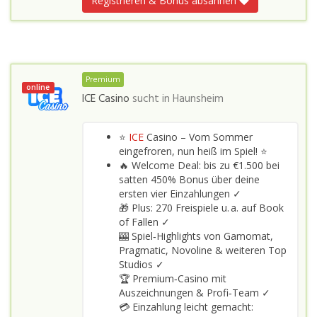
Registrieren & Bonus absahnen
Premium
online
ICE Casino
sucht in
Haunsheim
⭐
ICE
Casino – Vom Sommer
eingefroren, nun heiß im Spiel! ⭐
🔥 Welcome Deal: bis zu €1.500 bei
satten 450% Bonus über deine
ersten vier Einzahlungen ✓
🎁 Plus: 270 Freispiele u. a. auf Book
of Fallen ✓
🎰 Spiel‑Highlights von Gamomat,
Pragmatic, Novoline & weiteren Top
Studios ✓
🏆 Premium‑Casino mit
Auszeichnungen & Profi‑Team ✓
💳 Einzahlung leicht gemacht: