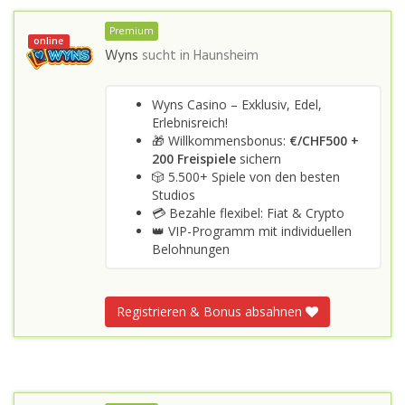
Premium
online
Wyns
sucht in
Haunsheim
Wyns Casino – Exklusiv, Edel,
Erlebnisreich!
🎁 Willkommensbonus:
€/CHF500 +
200 Freispiele
sichern
🎲 5.500+ Spiele von den besten
Studios
💳 Bezahle flexibel: Fiat & Crypto
👑 VIP-Programm mit individuellen
Belohnungen
Registrieren & Bonus absahnen