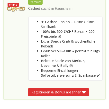
Premium
online
Cashed
sucht in
Haunsheim
★
Cashed Casino
– Deine Online-
Spielbank!
100% bis 500 €/CHF
Bonus +
200
Freispiele
💰
Extra:
Bonus Crab
& wöchentliche
Reloads
Exklusiver
VIP-Club
– perfekt für High
Roller
Beliebte Spiele von
Merkur
,
Novoline
&
Bally
🎲
Bequeme Einzahlungen:
Sofortüberweisung
&
Sparkasse
✔️
Registrieren & Bonus absahnen