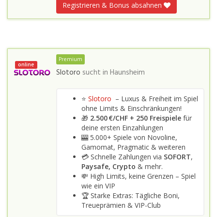
Registrieren & Bonus absahnen
Premium
online
Slotoro
sucht in
Haunsheim
⭐
Slotoro
– Luxus & Freiheit im Spiel
ohne Limits & Einschränkungen!
🎁
2.500 €/CHF + 250 Freispiele
für
deine ersten Einzahlungen
🎰 5.000+ Spiele von Novoline,
Gamomat, Pragmatic & weiteren
💳 Schnelle Zahlungen via
SOFORT
,
Paysafe, Crypto
& mehr.
💸 High Limits, keine Grenzen – Spiel
wie ein VIP
🏆 Starke Extras: Tägliche Boni,
Treueprämien & VIP-Club