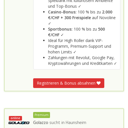
Spielbank mit luxuriösem Ambiente
und Top-Bonus ✓
Casino-Bonus:
100 % bis zu
2.000
€/CHF + 300 Freispiele
auf Novoline
✓
Sportbonus:
100 % bis zu
500
€/CHF
✓
Ideal für High Roller dank VIP-
Programm, Premium-Support und
hohen Limits ✓
Zahlungen mit Revolut, Google Pay,
Kryptowährungen und Kreditkarten ✓
Registrieren & Bonus absahnen
Premium
online
Golazzo
sucht in
Haunsheim