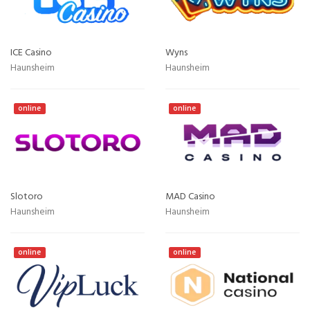
ICE Casino
Wyns
Haunsheim
Haunsheim
online
online
Slotoro
MAD Casino
Haunsheim
Haunsheim
online
online