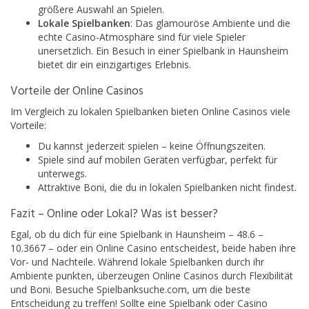
größere Auswahl an Spielen.
Lokale Spielbanken
: Das glamouröse Ambiente und die
echte Casino-Atmosphäre sind für viele Spieler
unersetzlich. Ein Besuch in einer Spielbank in Haunsheim
bietet dir ein einzigartiges Erlebnis.
Vorteile der Online Casinos
Im Vergleich zu lokalen Spielbanken bieten Online Casinos viele
Vorteile:
Du kannst jederzeit spielen – keine Öffnungszeiten.
Spiele sind auf mobilen Geräten verfügbar, perfekt für
unterwegs.
Attraktive Boni, die du in lokalen Spielbanken nicht findest.
Fazit – Online oder Lokal? Was ist besser?
Egal, ob du dich für eine Spielbank in Haunsheim – 48.6 –
10.3667 – oder ein Online Casino entscheidest, beide haben ihre
Vor- und Nachteile. Während lokale Spielbanken durch ihr
Ambiente punkten, überzeugen Online Casinos durch Flexibilität
und Boni. Besuche Spielbanksuche.com, um die beste
Entscheidung zu treffen! Sollte eine Spielbank oder Casino