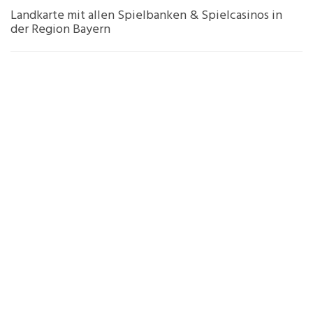
Landkarte mit allen Spielbanken & Spielcasinos in
der Region Bayern