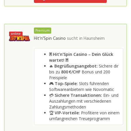
Premium
online
Hit’n’Spin Casino
sucht in
Haunsheim
🃏 Hit’n’Spin Casino – Dein Glück
wartet! 🃏
🔥
Begrüßungsangebot:
Sichere dir
bis zu
800 €/CHF
Bonus und 200
Freispiele
🎮
Top-Spiele:
Slots führenden
Softwareanbietern wie Novomatic
💳
Sichere Transaktionen:
Ein- und
Auszahlungen mit verschiedenen
Zahlungsmethoden
🏆
VIP-Vorteile:
Profitiere von einem
umfangreichen Treueprogramm