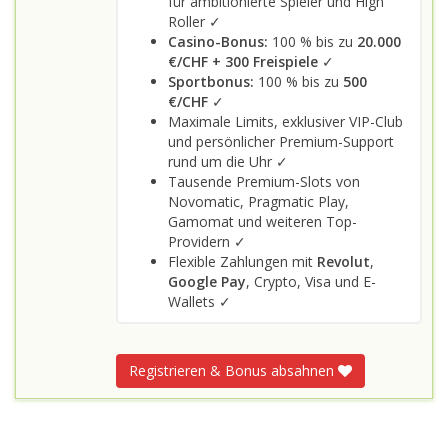
für ambitionierte Spieler und High
Roller ✓
Casino-Bonus:
100 % bis zu
20.000
€/CHF + 300 Freispiele
✓
Sportbonus:
100 % bis zu
500
€/CHF
✓
Maximale Limits, exklusiver VIP-Club
und persönlicher Premium-Support
rund um die Uhr ✓
Tausende Premium-Slots von
Novomatic, Pragmatic Play,
Gamomat und weiteren Top-
Providern ✓
Flexible Zahlungen mit
Revolut
,
Google Pay
, Crypto, Visa und E-
Wallets ✓
Registrieren & Bonus absahnen