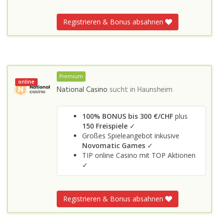
Registrieren & Bonus absahnen
Premium
online
National Casino
sucht in
Haunsheim
100% BONUS bis 300 €/CHF
plus
150 Freispiele
✓
Großes Spieleangebot inkusive
Novomatic Games
✓
TIP online Casino mit TOP Aktionen
✓
Registrieren & Bonus absahnen