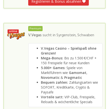
Registrieren & Bonus absahnen
Premium
online
V.Vegas
sucht in
Syrgenstein, Schwaben
V.Vegas Casino – Spielspaß ohne
Grenzen!
Mega-Bonus:
Bis zu 1.500 €/CHF +
150 Freispiele für neue Kunden
5.000+ Games:
Spiele von
Marktführern wie
Gamomat
,
Novomatic
&
Pragmatic
Bequem zahlen:
Zahlungsarten wie
SOFORT, Kreditkarte, Crypto &
Paysafe
Vorteile satt:
VIP-Club, Freispiele,
Reloads & wöchentliche Specials