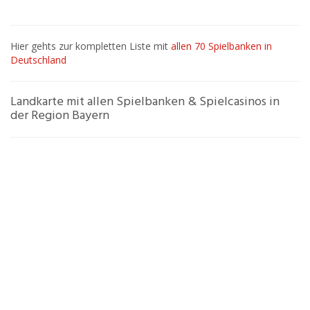
Hier gehts zur kompletten Liste mit
allen 70 Spielbanken in
Deutschland
Landkarte mit allen Spielbanken & Spielcasinos in
der Region Bayern