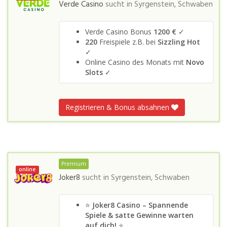
Verde Casino
sucht in
Syrgenstein, Schwaben
Verde Casino Bonus
1200 €
✓
220
Freispiele z.B. bei
Sizzling Hot
✓
Online Casino des Monats mit
Novo
Slots
✓
Registrieren & Bonus absahnen
Premium
online
Joker8
sucht in
Syrgenstein, Schwaben
⭐
Joker8 Casino – Spannende
Spiele & satte Gewinne warten
auf dich!
⭐