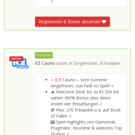
✓
Registrieren & Bonus absahnen
Premium
online
ICE Casino
sucht in
Syrgenstein, Schwaben
⭐
ICE
Casino – Vom Sommer
eingefroren, nun heiß im Spiel! ⭐
🔥 Welcome Deal: bis zu €1.500 bei
satten 450% Bonus über deine
ersten vier Einzahlungen ✓
🎁 Plus: 270 Freispiele u. a. auf Book
of Fallen ✓
🎰 Spiel‑Highlights von Gamomat,
Pragmatic, Novoline & weiteren Top
Studios ✓