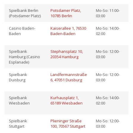
Spielbank Berlin
Potsdamer Platz,
Mo-So: 11:00-
(Potsdamer Platz)
10785 Berlin
03:00
Casino Baden-
Kaiserallee 1, 76530
Mo-So: 14:00-
Baden
Baden-Baden
02:00
Spielbank
Stephansplatz 10,
Mo-So: 12:00-
Hamburg (Casino
20354 Hamburg
03:00
Esplanade)
Spielbank
Landfermannstraße
Mo-So: 12:00-
Duisburg
6, 47051 Duisburg
03:00
Spielbank
Kurhausplatz 1,
Mo-So: 14:00-
Wiesbaden
65189 Wiesbaden
02:00
Spielbank
Plieninger Straße
Mo-So: 12:00-
Stuttgart
100, 70567 Stuttgart
03:00