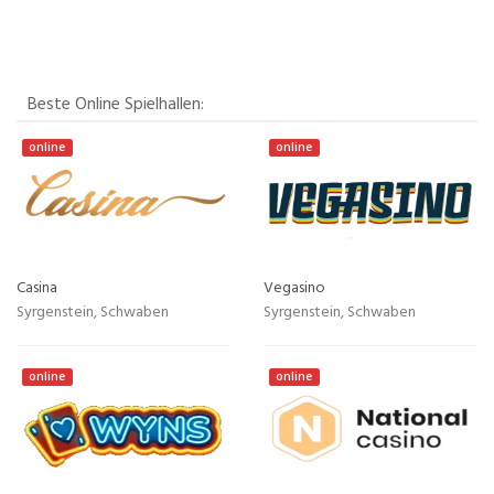
Beste Online Spielhallen:
online
online
Casina
Vegasino
Syrgenstein, Schwaben
Syrgenstein, Schwaben
online
online