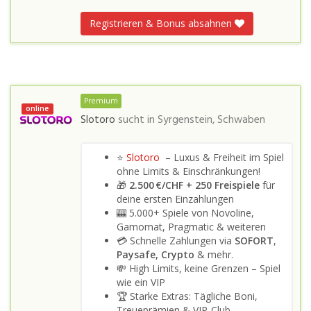
Registrieren & Bonus absahnen
Premium
online
Slotoro
sucht in
Syrgenstein, Schwaben
⭐
Slotoro
– Luxus & Freiheit im Spiel
ohne Limits & Einschränkungen!
🎁
2.500 €/CHF + 250 Freispiele
für
deine ersten Einzahlungen
🎰 5.000+ Spiele von Novoline,
Gamomat, Pragmatic & weiteren
💳 Schnelle Zahlungen via
SOFORT
,
Paysafe, Crypto
& mehr.
💸 High Limits, keine Grenzen – Spiel
wie ein VIP
🏆 Starke Extras: Tägliche Boni,
Treueprämien & VIP-Club