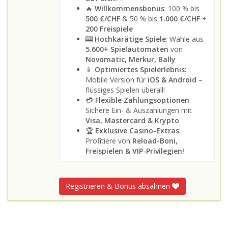
🔥
Willkommensbonus
: 100 % bis
500 €/CHF
& 50 % bis
1.000 €/CHF
+
200 Freispiele
🎰
Hochkarätige Spiele
: Wähle aus
5.600+ Spielautomaten
von
Novomatic, Merkur, Bally
📱
Optimiertes Spielerlebnis
:
Mobile Version für
iOS & Android
–
flüssiges Spielen überall!
💳
Flexible Zahlungsoptionen
:
Sichere Ein- & Auszahlungen mit
Visa, Mastercard & Krypto
🏆
Exklusive Casino-Extras
:
Profitiere von
Reload-Boni,
Freispielen & VIP-Privilegien!
Registrieren & Bonus absahnen