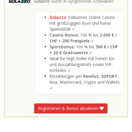
Golazzo
sucht in
Syrgenstein, Schwaben
Golazzo
: Exklusives Online Casino
mit großzügigen Boni und hoher
Spielvielfalt ✓
Casino-Bonus:
100 % bis
2.000 € /
CHF + 200 Freispiele
✓
Sportbonus:
100 % bis
500 € / CHF
+ 20 € Gratiswette
✓
Ideal für High Roller mit hohen Ein-
und Auszahlungslimits sowie VIP-
Vorteilen ✓
Einzahlungen per
Revolut
,
SOFORT
,
Visa, Mastercard, Crypto und Wallets
✓
Registrieren & Bonus absahnen