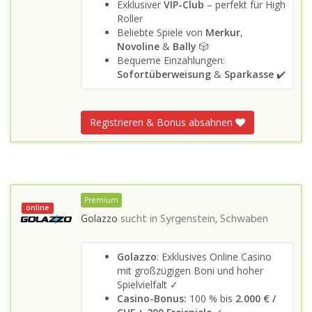
Exklusiver
VIP-Club
– perfekt für High
Roller
Beliebte Spiele von
Merkur
,
Novoline
&
Bally
🎲
Bequeme Einzahlungen:
Sofortüberweisung
&
Sparkasse
✔️
Registrieren & Bonus absahnen
Premium
online
Golazzo
sucht in
Syrgenstein, Schwaben
Golazzo
: Exklusives Online Casino
mit großzügigen Boni und hoher
Spielvielfalt ✓
Casino-Bonus:
100 % bis
2.000 € /