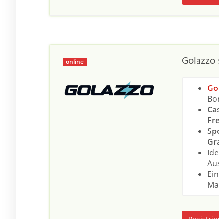
Golazzo
online
Go
Bon
Ca
Fre
Sp
Gr
Ide
Aus
Ei
Mas
Registri