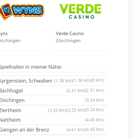
yns
Verde Casino
öschingen
Zöschingen
Spielhallen in meiner Nähe:
(0 km)
Syrgenstein, Schwaben
(1.38 km)
(1.38 km)
Bachhagel
(2.31 km)
(2.31 km)
Dischingen
(3.24 km)
(3.24 km)
Ziertheim
(3.25 km)
(3.25 km)
Nattheim
(4.45 km)
Giengen an der Brenz
(4.45 km)
(4.61 km)