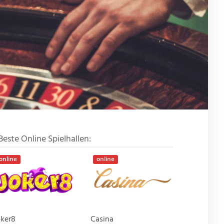
Beste Online Spielhallen:
online
online
oker8
Casina