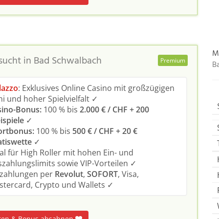
M
sucht in
Bad Schwalbach
Premium
B
lazzo
: Exklusives Online Casino mit großzügigen
i und hoher Spielvielfalt ✓
sino-Bonus:
100 % bis
2.000 € / CHF + 200
ispiele
✓
ortbonus:
100 % bis
500 € / CHF + 20 €
atiswette
✓
al für High Roller mit hohen Ein- und
zahlungslimits sowie VIP-Vorteilen ✓
nzahlungen per
Revolut
,
SOFORT
, Visa,
tercard, Crypto und Wallets ✓
eren & Bonus absahnen