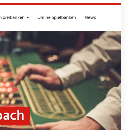
Spielbanken
Online Spielbanken
News
bach