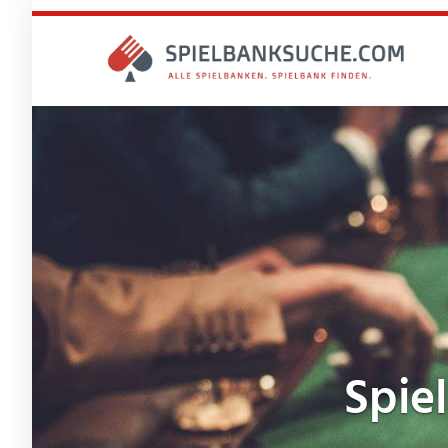
Skip
to
main
content
Spie