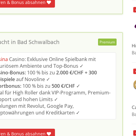
eren & Bonus absahnen
ucht in
Bad Schwalbach
Premium
Hi
B
sina
Casino: Exklusive Online Spielbank mit
xuriösem Ambiente und Top-Bonus ✓
sino-Bonus:
100 % bis zu
2.000 €/CHF + 300
ispiele
auf Novoline ✓
ortbonus:
100 % bis zu
500 €/CHF
✓
al für High Roller dank VIP-Programm, Premium-
pport und hohen Limits ✓
lungen mit Revolut, Google Pay,
C
yptowährungen und Kreditkarten ✓
B
eren & Bonus absahnen