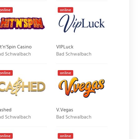
online
online
t’n’Spin Casino
VIPLuck
ad Schwalbach
Bad Schwalbach
online
online
ashed
V.Vegas
ad Schwalbach
Bad Schwalbach
online
online