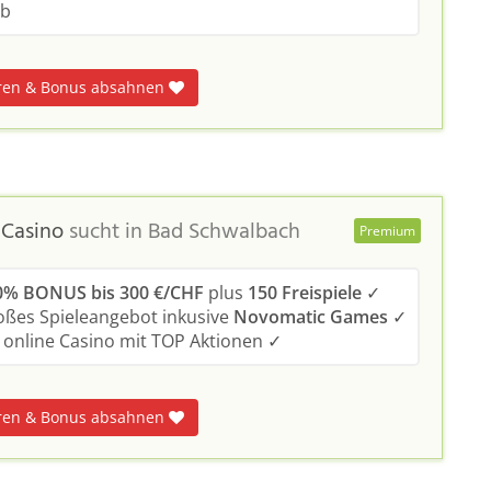
ub
eren & Bonus absahnen
 Casino
sucht in
Bad Schwalbach
Premium
0% BONUS bis 300 €/CHF
plus
150 Freispiele
✓
oßes Spieleangebot inkusive
Novomatic Games
✓
 online Casino mit TOP Aktionen ✓
eren & Bonus absahnen