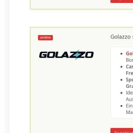
Golazzo
online
Go
Bon
Ca
Fre
Sp
Gr
Ide
Aus
Ei
Mas
Registri