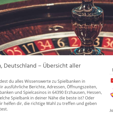
, Deutschland – Übersicht aller
indest du alles Wissenswerte zu Spielbanken in
ir ausführliche Berichte, Adressen, Öffnungszeiten,
banken und Spielcasinos in 64390 Erzhausen, Hessen,
che Spielbank in deiner Nähe die beste ist? Oder
 helfen dir, die richtige Wahl zu treffen und geben
test.
J