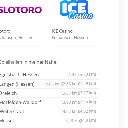
lotoro
ICE Casino
rzhausen, Hessen
Erzhausen, Hessen
Spielhallen in meiner Nähe:
Egelsbach, Hessen
(0 km)
(1.49 km)
(1.49 km)
Langen (Hessen)
(2.86 km)
(2.86 km)
Dreieich
(3.87 km)
(3.87 km)
Mörfelden-Walldorf
(3.93 km)
(3.93 km)
Weiterstadt
(4.02 km)
(4.02 km)
Messel
(4.3 km)
(4.3 km)