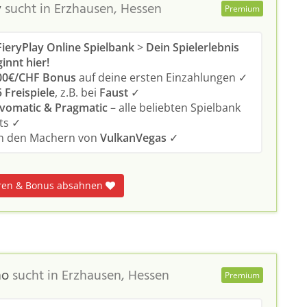
y
sucht in
Erzhausen, Hessen
Premium
FieryPlay Online Spielbank
>
Dein Spielerlebnis
innt hier!
00€/CHF Bonus
auf deine ersten Einzahlungen ✓
 Freispiele
, z.B. bei
Faust
✓
vomatic & Pragmatic
– alle beliebten Spielbank
ts ✓
n den Machern von
VulkanVegas
✓
eren & Bonus absahnen
no
sucht in
Erzhausen, Hessen
Premium