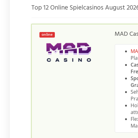
Top 12 Online Spielcasinos August 202
MAD Cas
online
MA
Pla
Ca
Fre
Sp
Gr
Se
Pr
Hoh
att
Fle
Ma