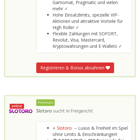
Gamomat, Pragmatic und vielen
mehr ✓
Hohe Einsatzlimits, spezielle VIP-
Aktionen und attraktive Vorteile für
High Roller ✓
Flexible Zahlungen mit SOFORT,
Revolut, Visa, Mastercard,
Kryptowährungen und E-Wallets ✓
Registrieren & Bonus absahnen
Premium
online
Slotoro
sucht in
Freigericht
⭐
Slotoro
– Luxus & Freiheit im Spiel
ohne Limits & Einschränkungen!