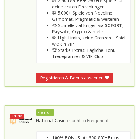
🎁
2.500 €/CHF + 250 Freispiele
für
deine ersten Einzahlungen
🎰 5.000+ Spiele von Novoline,
Gamomat, Pragmatic & weiteren
💳 Schnelle Zahlungen via
SOFORT
,
Paysafe, Crypto
& mehr.
💸 High Limits, keine Grenzen – Spiel
wie ein VIP
🏆 Starke Extras: Tägliche Boni,
Treueprämien & VIP-Club
Registrieren & Bonus absahnen
Premium
online
National Casino
sucht in
Freigericht
100% BONUS bis 300 €/CHF
plus