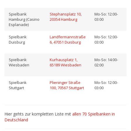
Spielbank
Stephansplatz 10,
Mo-So: 12:00-
Hamburg (Casino
20354 Hamburg
03:00
Esplanade)
Spielbank
Landfermannstraße
Mo-So: 12:00-
Duisburg
6, 47051 Duisburg
03:00
Spielbank
Kurhausplatz 1,
Mo-So: 14:00-
Wiesbaden
65189 Wiesbaden
02:00
Spielbank
Plieninger Straße
Mo-So: 12:00-
Stuttgart
100, 70567 Stuttgart
03:00
Hier gehts zur kompletten Liste mit
allen 70 Spielbanken in
Deutschland