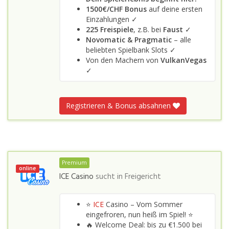
1500€/CHF Bonus
auf deine ersten
Einzahlungen ✓
225 Freispiele
, z.B. bei
Faust
✓
Novomatic & Pragmatic
– alle
beliebten Spielbank Slots ✓
Von den Machern von
VulkanVegas
✓
Registrieren & Bonus absahnen
Premium
online
ICE Casino
sucht in
Freigericht
⭐
ICE
Casino – Vom Sommer
eingefroren, nun heiß im Spiel! ⭐
🔥 Welcome Deal: bis zu €1.500 bei