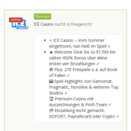
Premium
online
ICE Casino
sucht in
Freigericht
⭐ ICE Casino – Vom Sommer
eingefroren, nun heiß im Spiel! ⭐
🔥 Welcome Deal: bis zu €1.500 bei
satten 450% Bonus über deine
ersten vier Einzahlungen ✓
🎁 Plus: 270 Freispiele u. a. auf Book
of Fallen ✓
🎰 Spiel‑Highlights von Gamomat,
Pragmatic, Novoline & weiteren Top
Studios ✓
🏆 Premium‑Casino mit
Auszeichnungen & Profi‑Team ✓
💳 Einzahlung leicht gemacht:
SOFORT, Paysafecard oder Crypto ✓