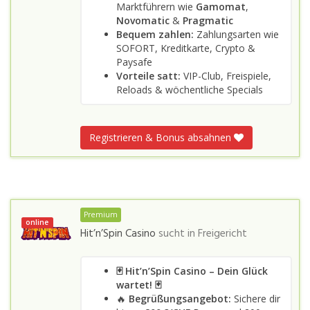
Marktführern wie
Gamomat
,
Novomatic
&
Pragmatic
Bequem zahlen:
Zahlungsarten wie
SOFORT, Kreditkarte, Crypto &
Paysafe
Vorteile satt:
VIP-Club, Freispiele,
Reloads & wöchentliche Specials
Registrieren & Bonus absahnen
Premium
online
Hit’n’Spin Casino
sucht in
Freigericht
🃏 Hit’n’Spin Casino – Dein Glück
wartet! 🃏
🔥
Begrüßungsangebot:
Sichere dir