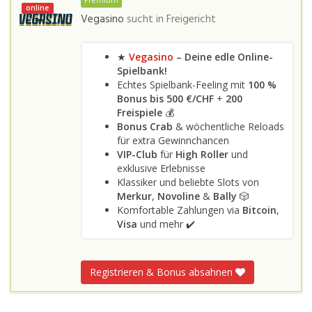
Premium
online
Vegasino
sucht in
Freigericht
★
Vegasino
– Deine edle Online-
Spielbank!
Echtes Spielbank-Feeling mit
100 %
Bonus bis 500 €/CHF
+
200
Freispiele
💰
Bonus Crab
& wöchentliche Reloads
für extra Gewinnchancen
VIP-Club
für
High Roller
und
exklusive Erlebnisse
Klassiker und beliebte Slots von
Merkur
,
Novoline
&
Bally
🎲
Komfortable Zahlungen via
Bitcoin
,
Visa
und mehr ✔️
Registrieren & Bonus absahnen