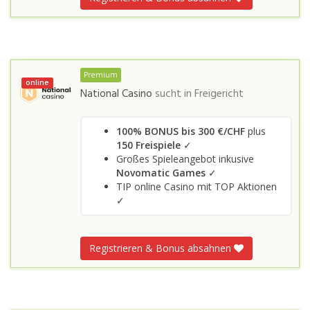
Premium
online
National Casino
sucht in
Freigericht
100% BONUS bis 300 €/CHF
plus
150 Freispiele
✓
Großes Spieleangebot inkusive
Novomatic Games
✓
TIP online Casino mit TOP Aktionen
✓
Registrieren & Bonus absahnen