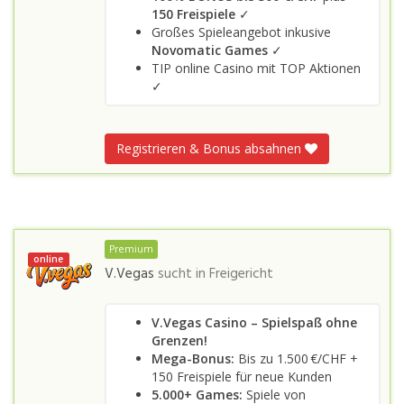
150 Freispiele
✓
Großes Spieleangebot inkusive
Novomatic Games
✓
TIP online Casino mit TOP Aktionen
✓
Registrieren & Bonus absahnen
Premium
online
V.Vegas
sucht in
Freigericht
V.Vegas Casino – Spielspaß ohne
Grenzen!
Mega-Bonus:
Bis zu 1.500 €/CHF +
150 Freispiele für neue Kunden
5.000+ Games:
Spiele von