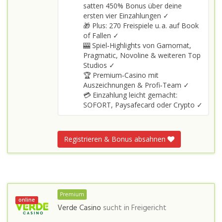
satten 450% Bonus über deine
ersten vier Einzahlungen ✓
🎁 Plus: 270 Freispiele u. a. auf Book
of Fallen ✓
🎰 Spiel‑Highlights von Gamomat,
Pragmatic, Novoline & weiteren Top
Studios ✓
🏆 Premium‑Casino mit
Auszeichnungen & Profi‑Team ✓
💳 Einzahlung leicht gemacht:
SOFORT, Paysafecard oder Crypto ✓
Registrieren & Bonus absahnen
Premium
online
Verde Casino
sucht in
Freigericht