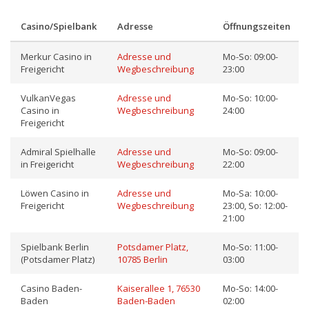
Casino/Spielbank
Adresse
Öffnungszeiten
Merkur Casino in
Adresse und
Mo-So: 09:00-
Freigericht
Wegbeschreibung
23:00
VulkanVegas
Adresse und
Mo-So: 10:00-
Casino in
Wegbeschreibung
24:00
Freigericht
Admiral Spielhalle
Adresse und
Mo-So: 09:00-
in Freigericht
Wegbeschreibung
22:00
Löwen Casino in
Adresse und
Mo-Sa: 10:00-
Freigericht
Wegbeschreibung
23:00, So: 12:00-
21:00
Spielbank Berlin
Potsdamer Platz,
Mo-So: 11:00-
(Potsdamer Platz)
10785 Berlin
03:00
Casino Baden-
Kaiserallee 1, 76530
Mo-So: 14:00-
Baden
Baden-Baden
02:00