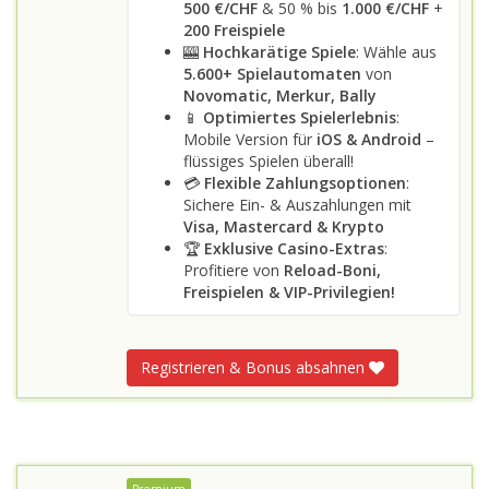
500 €/CHF
& 50 % bis
1.000 €/CHF
+
200 Freispiele
🎰
Hochkarätige Spiele
: Wähle aus
5.600+ Spielautomaten
von
Novomatic, Merkur, Bally
📱
Optimiertes Spielerlebnis
:
Mobile Version für
iOS & Android
–
flüssiges Spielen überall!
💳
Flexible Zahlungsoptionen
:
Sichere Ein- & Auszahlungen mit
Visa, Mastercard & Krypto
🏆
Exklusive Casino-Extras
:
Profitiere von
Reload-Boni,
Freispielen & VIP-Privilegien!
Registrieren & Bonus absahnen