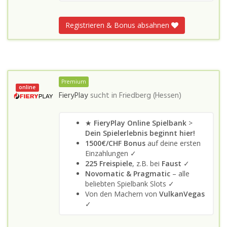
Registrieren & Bonus absahnen
Premium
online
FieryPlay
sucht in
Friedberg (Hessen)
★
FieryPlay Online Spielbank
>
Dein Spielerlebnis beginnt hier!
1500€/CHF Bonus
auf deine ersten
Einzahlungen ✓
225 Freispiele
, z.B. bei
Faust
✓
Novomatic & Pragmatic
– alle
beliebten Spielbank Slots ✓
Von den Machern von
VulkanVegas
✓