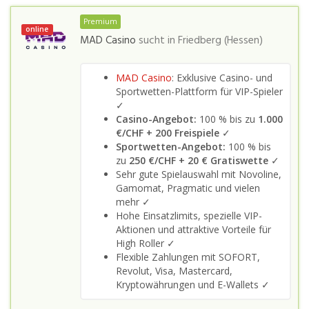
Premium
online
MAD Casino
sucht in
Friedberg (Hessen)
MAD Casino
: Exklusive Casino- und
Sportwetten-Plattform für VIP-Spieler
✓
Casino-Angebot:
100 % bis zu
1.000
€/CHF + 200 Freispiele
✓
Sportwetten-Angebot:
100 % bis
zu
250 €/CHF + 20 € Gratiswette
✓
Sehr gute Spielauswahl mit Novoline,
Gamomat, Pragmatic und vielen
mehr ✓
Hohe Einsatzlimits, spezielle VIP-
Aktionen und attraktive Vorteile für
High Roller ✓
Flexible Zahlungen mit SOFORT,
Revolut, Visa, Mastercard,
Kryptowährungen und E-Wallets ✓