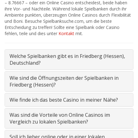
– 8.76667 – oder ein Online Casino entscheidest, beide haben
ihre Vor- und Nachteile. Während lokale Spielbanken durch ihr
Ambiente punkten, überzeugen Online Casinos durch Flexibilität
und Boni. Besuche Spielbanksuche.com, um die beste
Entscheidung zu treffen! Sollte eine Spielbank oder Casino
fehlen, teile und dies unter
Kontakt
mit.
Welche Spielbanken gibt es in Friedberg (Hessen),
Deutschland?
Wie sind die Öffnungszeiten der Spielbanken in
Friedberg (Hessen)?
Wie finde ich das beste Casino in meiner Nähe?
Was sind die Vorteile von Online Casinos im
Vergleich zu lokalen Spielbanken?
Soll ich lieber online oder in einer lokalen