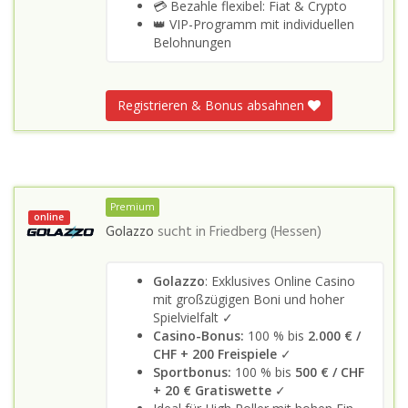
💳 Bezahle flexibel: Fiat & Crypto
👑 VIP-Programm mit individuellen
Belohnungen
Registrieren & Bonus absahnen
Premium
online
Golazzo
sucht in
Friedberg (Hessen)
Golazzo
: Exklusives Online Casino
mit großzügigen Boni und hoher
Spielvielfalt ✓
Casino-Bonus:
100 % bis
2.000 € /
CHF + 200 Freispiele
✓
Sportbonus:
100 % bis
500 € / CHF
+ 20 € Gratiswette
✓