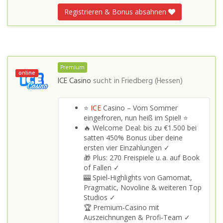
Registrieren & Bonus absahnen
Premium
online
ICE Casino
sucht in
Friedberg (Hessen)
⭐
ICE
Casino – Vom Sommer
eingefroren, nun heiß im Spiel! ⭐
🔥 Welcome Deal: bis zu €1.500 bei
satten 450% Bonus über deine
ersten vier Einzahlungen ✓
🎁 Plus: 270 Freispiele u. a. auf Book
of Fallen ✓
🎰 Spiel‑Highlights von Gamomat,
Pragmatic, Novoline & weiteren Top
Studios ✓
🏆 Premium‑Casino mit
Auszeichnungen & Profi‑Team ✓