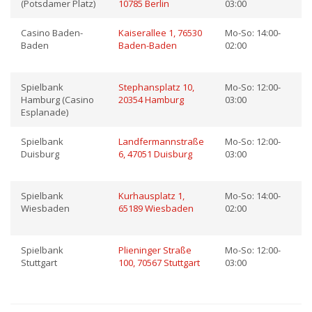
(Potsdamer Platz)
10785 Berlin
03:00
Casino Baden-
Kaiserallee 1, 76530
Mo-So: 14:00-
Baden
Baden-Baden
02:00
Spielbank
Stephansplatz 10,
Mo-So: 12:00-
Hamburg (Casino
20354 Hamburg
03:00
Esplanade)
Spielbank
Landfermannstraße
Mo-So: 12:00-
Duisburg
6, 47051 Duisburg
03:00
Spielbank
Kurhausplatz 1,
Mo-So: 14:00-
Wiesbaden
65189 Wiesbaden
02:00
Spielbank
Plieninger Straße
Mo-So: 12:00-
Stuttgart
100, 70567 Stuttgart
03:00