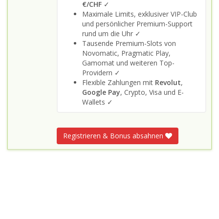
€/CHF
✓
Maximale Limits, exklusiver VIP-Club
und persönlicher Premium-Support
rund um die Uhr ✓
Tausende Premium-Slots von
Novomatic, Pragmatic Play,
Gamomat und weiteren Top-
Providern ✓
Flexible Zahlungen mit
Revolut
,
Google Pay
, Crypto, Visa und E-
Wallets ✓
Registrieren & Bonus absahnen