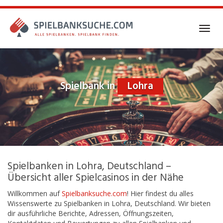
Skip
to
main
Toggl
content
navig
Spielbank in
Lohra
Spielbanken in Lohra, Deutschland –
Übersicht aller Spielcasinos in der Nähe
Willkommen auf
Spielbanksuche.com
! Hier findest du alles
Wissenswerte zu Spielbanken in Lohra, Deutschland. Wir bieten
dir ausführliche Berichte, Adressen, Öffnungszeiten,