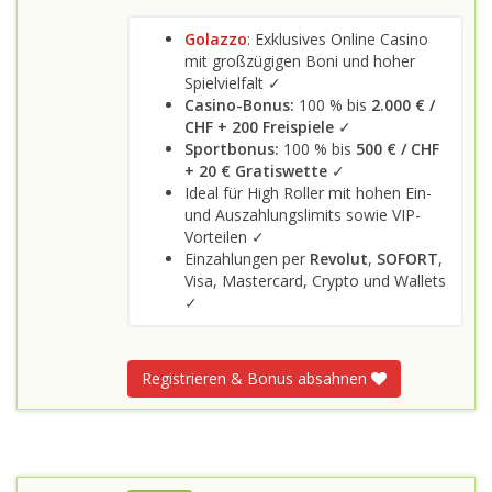
Golazzo
: Exklusives Online Casino
mit großzügigen Boni und hoher
Spielvielfalt ✓
Casino-Bonus:
100 % bis
2.000 € /
CHF + 200 Freispiele
✓
Sportbonus:
100 % bis
500 € / CHF
+ 20 € Gratiswette
✓
Ideal für High Roller mit hohen Ein-
und Auszahlungslimits sowie VIP-
Vorteilen ✓
Einzahlungen per
Revolut
,
SOFORT
,
Visa, Mastercard, Crypto und Wallets
✓
Registrieren & Bonus absahnen