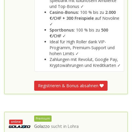
Spielbank mit luxuriösem Ambiente
und Top-Bonus ✓
Casino-Bonus:
100 % bis zu
2.000
€/CHF + 300 Freispiele
auf Novoline
✓
Sportbonus:
100 % bis zu
500
€/CHF
✓
Ideal für High Roller dank VIP-
Programm, Premium-Support und
hohen Limits ✓
Zahlungen mit Revolut, Google Pay,
Kryptowährungen und Kreditkarten ✓
Registrieren & Bonus absahnen
Premium
online
Golazzo
sucht in
Lohra