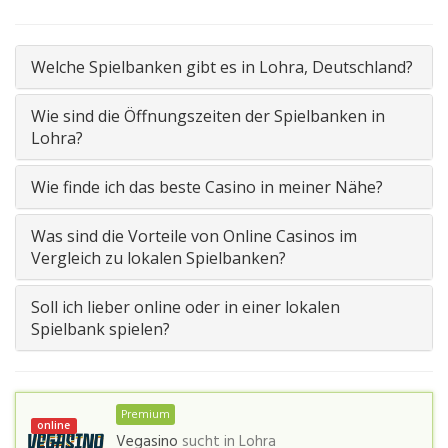
Welche Spielbanken gibt es in Lohra, Deutschland?
Wie sind die Öffnungszeiten der Spielbanken in
Lohra?
Wie finde ich das beste Casino in meiner Nähe?
Was sind die Vorteile von Online Casinos im
Vergleich zu lokalen Spielbanken?
Soll ich lieber online oder in einer lokalen
Spielbank spielen?
Premium
online
Vegasino
sucht in
Lohra