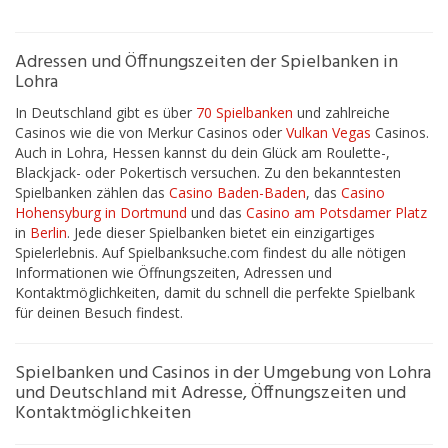
Adressen und Öffnungszeiten der Spielbanken in
Lohra
In Deutschland gibt es über
70 Spielbanken
und zahlreiche
Casinos wie die von Merkur Casinos oder
Vulkan Vegas
Casinos.
Auch in Lohra, Hessen kannst du dein Glück am Roulette-,
Blackjack- oder Pokertisch versuchen. Zu den bekanntesten
Spielbanken zählen das
Casino Baden-Baden
, das
Casino
Hohensyburg in Dortmund
und das
Casino am Potsdamer Platz
in
Berlin
. Jede dieser Spielbanken bietet ein einzigartiges
Spielerlebnis. Auf Spielbanksuche.com findest du alle nötigen
Informationen wie Öffnungszeiten, Adressen und
Kontaktmöglichkeiten, damit du schnell die perfekte Spielbank
für deinen Besuch findest.
Spielbanken und Casinos in der Umgebung von Lohra
und Deutschland mit Adresse, Öffnungszeiten und
Kontaktmöglichkeiten