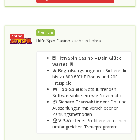
Premium
online
Hit’n’Spin Casino
sucht in
Lohra
🃏 Hit’n’Spin Casino – Dein Glück
wartet! 🃏
🔥
Begrüßungsangebot:
Sichere dir
bis zu
800 €/CHF
Bonus und 200
Freispiele
🎮
Top-Spiele:
Slots führenden
Softwareanbietern wie Novomatic
💳
Sichere Transaktionen:
Ein- und
Auszahlungen mit verschiedenen
Zahlungsmethoden
🏆
VIP-Vorteile:
Profitiere von einem
umfangreichen Treueprogramm