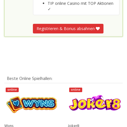
TIP online Casino mit TOP Aktionen
✓
Registrieren & Bonus absahnen
Beste Online Spielhallen:
online
online
Wyns
Joker8