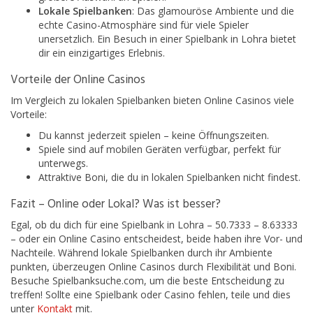
Lokale Spielbanken
: Das glamouröse Ambiente und die
echte Casino-Atmosphäre sind für viele Spieler
unersetzlich. Ein Besuch in einer Spielbank in Lohra bietet
dir ein einzigartiges Erlebnis.
Vorteile der Online Casinos
Im Vergleich zu lokalen Spielbanken bieten Online Casinos viele
Vorteile:
Du kannst jederzeit spielen – keine Öffnungszeiten.
Spiele sind auf mobilen Geräten verfügbar, perfekt für
unterwegs.
Attraktive Boni, die du in lokalen Spielbanken nicht findest.
Fazit – Online oder Lokal? Was ist besser?
Egal, ob du dich für eine Spielbank in Lohra – 50.7333 – 8.63333
– oder ein Online Casino entscheidest, beide haben ihre Vor- und
Nachteile. Während lokale Spielbanken durch ihr Ambiente
punkten, überzeugen Online Casinos durch Flexibilität und Boni.
Besuche Spielbanksuche.com, um die beste Entscheidung zu
treffen! Sollte eine Spielbank oder Casino fehlen, teile und dies
unter
Kontakt
mit.