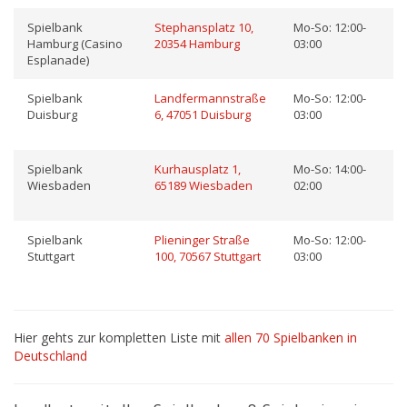
Spielbank
Stephansplatz 10,
Mo-So: 12:00-
Hamburg (Casino
20354 Hamburg
03:00
Esplanade)
Spielbank
Landfermannstraße
Mo-So: 12:00-
Duisburg
6, 47051 Duisburg
03:00
Spielbank
Kurhausplatz 1,
Mo-So: 14:00-
Wiesbaden
65189 Wiesbaden
02:00
Spielbank
Plieninger Straße
Mo-So: 12:00-
Stuttgart
100, 70567 Stuttgart
03:00
Hier gehts zur kompletten Liste mit
allen 70 Spielbanken in
Deutschland