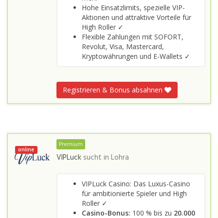
Hohe Einsatzlimits, spezielle VIP-
Aktionen und attraktive Vorteile für
High Roller ✓
Flexible Zahlungen mit SOFORT,
Revolut, Visa, Mastercard,
Kryptowährungen und E-Wallets ✓
Registrieren & Bonus absahnen
Premium
online
VIPLuck
sucht in
Lohra
VIPLuck Casino: Das Luxus-Casino
für ambitionierte Spieler und High
Roller ✓
Casino-Bonus:
100 % bis zu
20.000