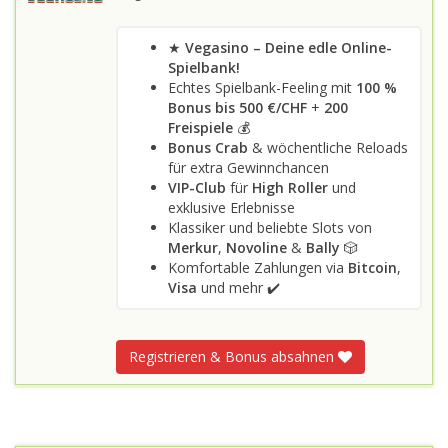
★
Vegasino – Deine edle Online-
Spielbank!
Echtes Spielbank-Feeling mit
100 %
Bonus bis 500 €/CHF
+
200
Freispiele
💰
Bonus Crab
& wöchentliche Reloads
für extra Gewinnchancen
VIP-Club
für
High Roller
und
exklusive Erlebnisse
Klassiker und beliebte Slots von
Merkur
,
Novoline
&
Bally
🎲
Komfortable Zahlungen via
Bitcoin
,
Visa
und mehr ✔️
Registrieren & Bonus absahnen