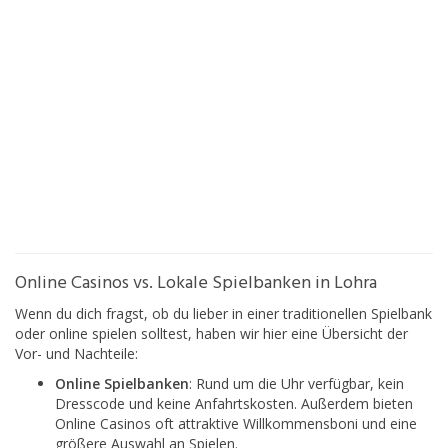
Online Casinos vs. Lokale Spielbanken in Lohra
Wenn du dich fragst, ob du lieber in einer traditionellen Spielbank
oder online spielen solltest, haben wir hier eine Übersicht der
Vor- und Nachteile:
Online Spielbanken
: Rund um die Uhr verfügbar, kein
Dresscode und keine Anfahrtskosten. Außerdem bieten
Online Casinos oft attraktive Willkommensboni und eine
größere Auswahl an Spielen.