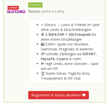
Premium
online
Slotoro
sucht in
Lohra
⭐ Slotoro – Luxus & Freiheit im Spiel
ohne Limits & Einschränkungen!
🎁
2.500 €/CHF + 250 Freispiele
für
deine ersten Einzahlungen
🎰 5.000+ Spiele von Novoline,
Gamomat, Pragmatic & weiteren
💳 Schnelle Zahlungen via
SOFORT
,
Paysafe, Crypto
& mehr.
💸 High Limits, keine Grenzen – Spiel
wie ein VIP
🏆 Starke Extras: Tägliche Boni,
Treueprämien & VIP-Club
Registrieren & Bonus absahnen