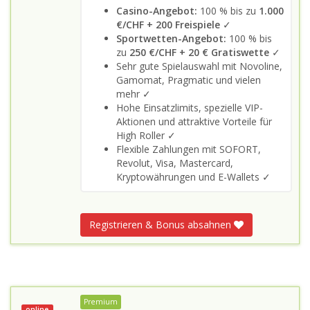
Casino-Angebot:
100 % bis zu
1.000
€/CHF + 200 Freispiele
✓
Sportwetten-Angebot:
100 % bis
zu
250 €/CHF + 20 € Gratiswette
✓
Sehr gute Spielauswahl mit Novoline,
Gamomat, Pragmatic und vielen
mehr ✓
Hohe Einsatzlimits, spezielle VIP-
Aktionen und attraktive Vorteile für
High Roller ✓
Flexible Zahlungen mit SOFORT,
Revolut, Visa, Mastercard,
Kryptowährungen und E-Wallets ✓
Registrieren & Bonus absahnen
Premium
online