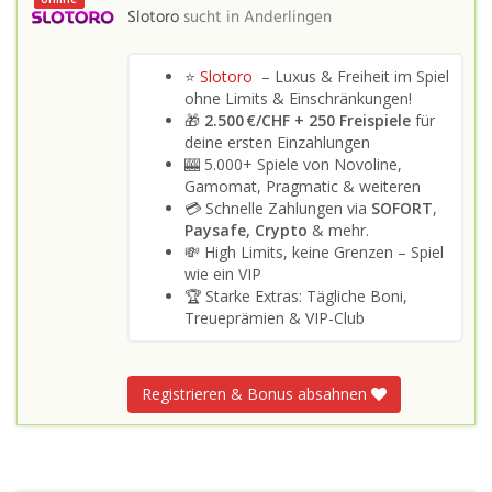
Slotoro
sucht in
Anderlingen
⭐
Slotoro
– Luxus & Freiheit im Spiel
ohne Limits & Einschränkungen!
🎁
2.500 €/CHF + 250 Freispiele
für
deine ersten Einzahlungen
🎰 5.000+ Spiele von Novoline,
Gamomat, Pragmatic & weiteren
💳 Schnelle Zahlungen via
SOFORT
,
Paysafe, Crypto
& mehr.
💸 High Limits, keine Grenzen – Spiel
wie ein VIP
🏆 Starke Extras: Tägliche Boni,
Treueprämien & VIP-Club
Registrieren & Bonus absahnen