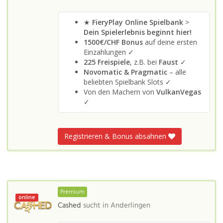
★
FieryPlay Online Spielbank
>
Dein Spielerlebnis beginnt hier!
1500€/CHF Bonus
auf deine ersten
Einzahlungen ✓
225 Freispiele
, z.B. bei
Faust
✓
Novomatic & Pragmatic
– alle
beliebten Spielbank Slots ✓
Von den Machern von
VulkanVegas
✓
Registrieren & Bonus absahnen
Premium
online
Cashed
sucht in
Anderlingen