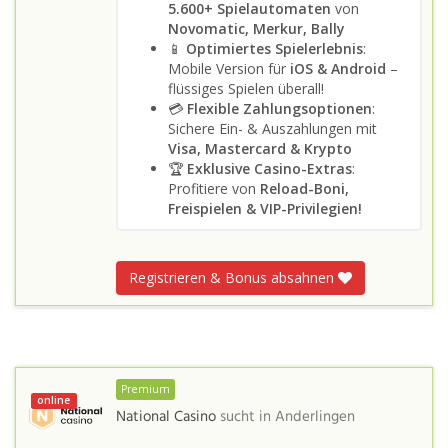
5.600+ Spielautomaten
von
Novomatic, Merkur, Bally
📱
Optimiertes Spielerlebnis
:
Mobile Version für
iOS & Android
–
flüssiges Spielen überall!
💳
Flexible Zahlungsoptionen
:
Sichere Ein- & Auszahlungen mit
Visa, Mastercard & Krypto
🏆
Exklusive Casino-Extras
:
Profitiere von
Reload-Boni,
Freispielen & VIP-Privilegien!
Registrieren & Bonus absahnen
Premium
online
National Casino
sucht in
Anderlingen