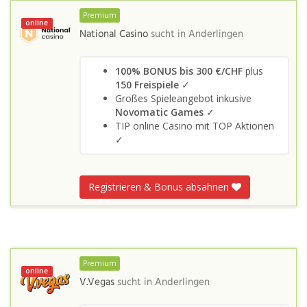
Premium
online
National Casino
sucht in
Anderlingen
100% BONUS bis 300 €/CHF
plus
150 Freispiele
✓
Großes Spieleangebot inkusive
Novomatic Games
✓
TIP online Casino mit TOP Aktionen
✓
Registrieren & Bonus absahnen
Premium
online
V.Vegas
sucht in
Anderlingen