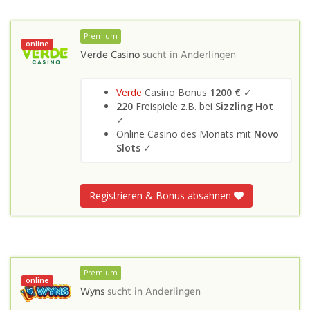
Premium
online
Verde Casino
sucht in
Anderlingen
Verde
Casino Bonus
1200 €
✓
220
Freispiele z.B. bei
Sizzling Hot
✓
Online Casino des Monats mit
Novo
Slots
✓
Registrieren & Bonus absahnen
Premium
online
Wyns
sucht in
Anderlingen