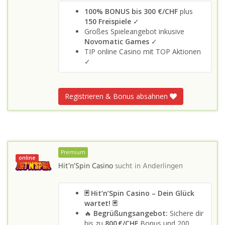
100% BONUS bis 300 €/CHF
plus
150 Freispiele
✓
Großes Spieleangebot inkusive
Novomatic Games
✓
TIP online Casino mit TOP Aktionen
✓
Registrieren & Bonus absahnen
Premium
online
Hit’n’Spin Casino
sucht in
Anderlingen
🃏 Hit’n’Spin Casino – Dein Glück
wartet! 🃏
🔥
Begrüßungsangebot:
Sichere dir
bis zu
800 €/CHF
Bonus und 200