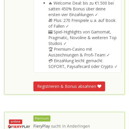
🔥 Welcome Deal: bis zu €1.500 bei
satten 450% Bonus über deine
ersten vier Einzahlungen ✓
🎁 Plus: 270 Freispiele u. a. auf Book
of Fallen ✓
🎰 Spiel‑Highlights von Gamomat,
Pragmatic, Novoline & weiteren Top
Studios ✓
🏆 Premium‑Casino mit
Auszeichnungen & Profi‑Team ✓
💳 Einzahlung leicht gemacht:
SOFORT, Paysafecard oder Crypto ✓
Registrieren & Bonus absahnen
Premium
online
FieryPlay
sucht in
Anderlingen