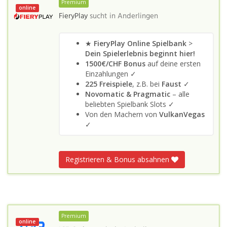
Premium
online
FieryPlay
sucht in
Anderlingen
★
FieryPlay Online Spielbank
>
Dein Spielerlebnis beginnt hier!
1500€/CHF Bonus
auf deine ersten
Einzahlungen ✓
225 Freispiele
, z.B. bei
Faust
✓
Novomatic & Pragmatic
– alle
beliebten Spielbank Slots ✓
Von den Machern von
VulkanVegas
✓
Registrieren & Bonus absahnen
Premium
online