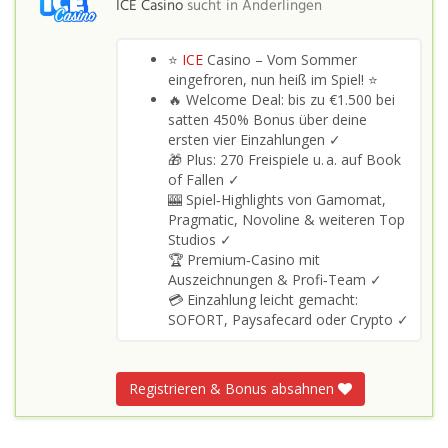
ICE Casino
sucht in
Anderlingen
⭐
ICE
Casino – Vom Sommer
eingefroren, nun heiß im Spiel! ⭐
🔥 Welcome Deal: bis zu €1.500 bei
satten 450% Bonus über deine
ersten vier Einzahlungen ✓
🎁 Plus: 270 Freispiele u. a. auf Book
of Fallen ✓
🎰 Spiel‑Highlights von Gamomat,
Pragmatic, Novoline & weiteren Top
Studios ✓
🏆 Premium‑Casino mit
Auszeichnungen & Profi‑Team ✓
💳 Einzahlung leicht gemacht:
SOFORT, Paysafecard oder Crypto ✓
Registrieren & Bonus absahnen