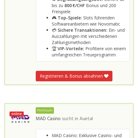
bis zu
800 €/CHF
Bonus und 200
Freispiele
🎮
Top-Spiele:
Slots führenden
Softwareanbietern wie Novomatic
💳
Sichere Transaktionen:
Ein- und
Auszahlungen mit verschiedenen
Zahlungsmethoden
🏆
VIP-Vorteile:
Profitiere von einem
umfangreichen Treueprogramm
Registrieren & Bonus absahnen
Premium
online
MAD Casino
sucht in
Auetal
MAD Casino: Exklusive Casino- und