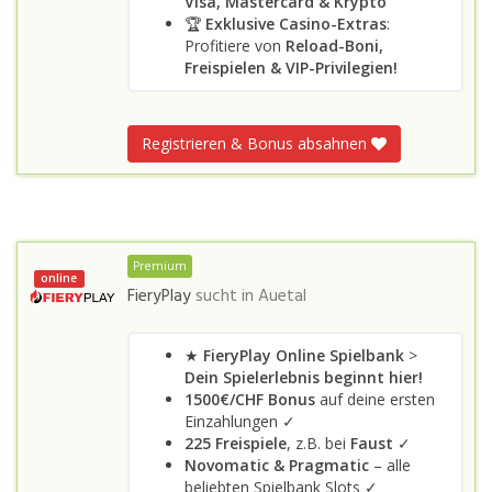
Visa, Mastercard & Krypto
🏆
Exklusive Casino-Extras
:
Profitiere von
Reload-Boni,
Freispielen & VIP-Privilegien!
Registrieren & Bonus absahnen
Premium
online
FieryPlay
sucht in
Auetal
★
FieryPlay Online Spielbank
>
Dein Spielerlebnis beginnt hier!
1500€/CHF Bonus
auf deine ersten
Einzahlungen ✓
225 Freispiele
, z.B. bei
Faust
✓
Novomatic & Pragmatic
– alle
beliebten Spielbank Slots ✓