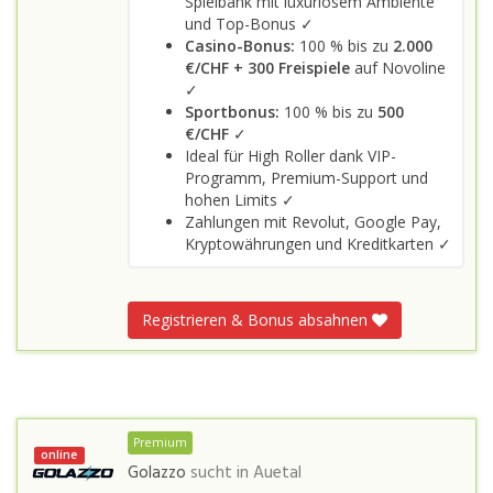
Spielbank mit luxuriösem Ambiente
und Top-Bonus ✓
Casino-Bonus:
100 % bis zu
2.000
€/CHF + 300 Freispiele
auf Novoline
✓
Sportbonus:
100 % bis zu
500
€/CHF
✓
Ideal für High Roller dank VIP-
Programm, Premium-Support und
hohen Limits ✓
Zahlungen mit Revolut, Google Pay,
Kryptowährungen und Kreditkarten ✓
Registrieren & Bonus absahnen
Premium
online
Golazzo
sucht in
Auetal