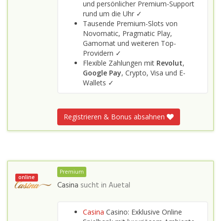
und persönlicher Premium-Support
rund um die Uhr ✓
Tausende Premium-Slots von
Novomatic, Pragmatic Play,
Gamomat und weiteren Top-
Providern ✓
Flexible Zahlungen mit
Revolut
,
Google Pay
, Crypto, Visa und E-
Wallets ✓
Registrieren & Bonus absahnen
Premium
online
Casina
sucht in
Auetal
Casina
Casino: Exklusive Online