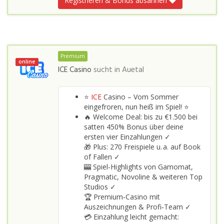
Registrieren & Bonus absahnen
Premium
online
ICE Casino
sucht in
Auetal
⭐
ICE
Casino – Vom Sommer
eingefroren, nun heiß im Spiel! ⭐
🔥 Welcome Deal: bis zu €1.500 bei
satten 450% Bonus über deine
ersten vier Einzahlungen ✓
🎁 Plus: 270 Freispiele u. a. auf Book
of Fallen ✓
🎰 Spiel‑Highlights von Gamomat,
Pragmatic, Novoline & weiteren Top
Studios ✓
🏆 Premium‑Casino mit
Auszeichnungen & Profi‑Team ✓
💳 Einzahlung leicht gemacht: