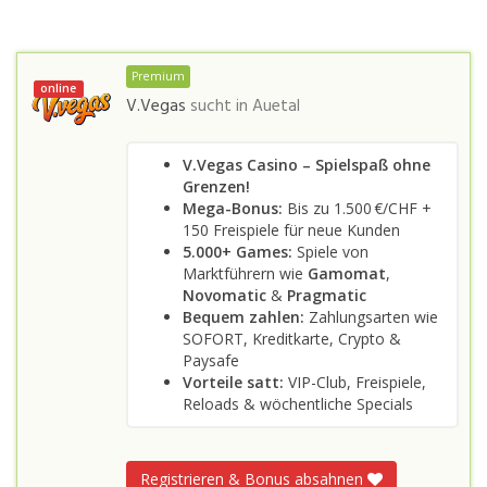
Premium
online
V.Vegas
sucht in
Auetal
V.Vegas Casino – Spielspaß ohne
Grenzen!
Mega-Bonus:
Bis zu 1.500 €/CHF +
150 Freispiele für neue Kunden
5.000+ Games:
Spiele von
Marktführern wie
Gamomat
,
Novomatic
&
Pragmatic
Bequem zahlen:
Zahlungsarten wie
SOFORT, Kreditkarte, Crypto &
Paysafe
Vorteile satt:
VIP-Club, Freispiele,
Reloads & wöchentliche Specials
Registrieren & Bonus absahnen