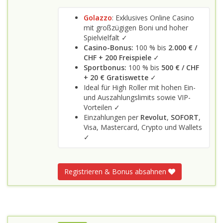
Golazzo
: Exklusives Online Casino
mit großzügigen Boni und hoher
Spielvielfalt ✓
Casino-Bonus:
100 % bis
2.000 € /
CHF + 200 Freispiele
✓
Sportbonus:
100 % bis
500 € / CHF
+ 20 € Gratiswette
✓
Ideal für High Roller mit hohen Ein-
und Auszahlungslimits sowie VIP-
Vorteilen ✓
Einzahlungen per
Revolut
,
SOFORT
,
Visa, Mastercard, Crypto und Wallets
✓
Registrieren & Bonus absahnen