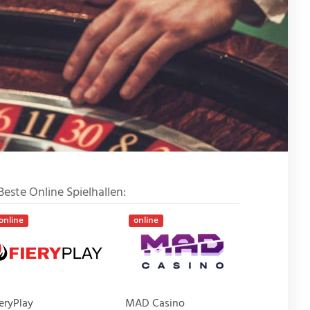
Beste Online Spielhallen:
online
online
eryPlay
MAD Casino