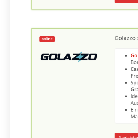
Golazzo
online
Go
Bon
Ca
Fre
Sp
Gr
Ide
Aus
Ei
Mas
Registri