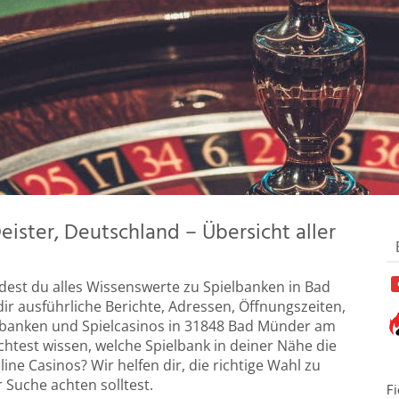
ster, Deutschland – Übersicht aller
indest du alles Wissenswerte zu Spielbanken in Bad
ir ausführliche Berichte, Adressen, Öffnungszeiten,
lbanken und Spielcasinos in 31848 Bad Münder am
htest wissen, welche Spielbank in deiner Nähe die
ne Casinos? Wir helfen dir, die richtige Wahl zu
 Suche achten solltest.
Fi