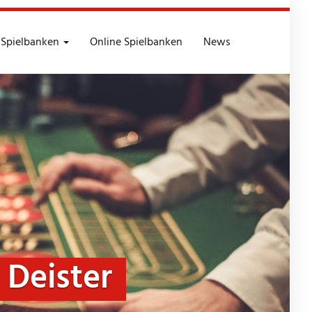
Spielbanken
Online Spielbanken
News
Deister