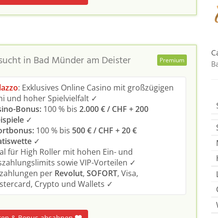
C
sucht in
Bad Münder am Deister
Premium
B
lazzo
: Exklusives Online Casino mit großzügigen
i und hoher Spielvielfalt ✓
sino-Bonus:
100 % bis
2.000 € / CHF + 200
ispiele
✓
ortbonus:
100 % bis
500 € / CHF + 20 €
atiswette
✓
al für High Roller mit hohen Ein- und
zahlungslimits sowie VIP-Vorteilen ✓
nzahlungen per
Revolut
,
SOFORT
, Visa,
tercard, Crypto und Wallets ✓
eren & Bonus absahnen