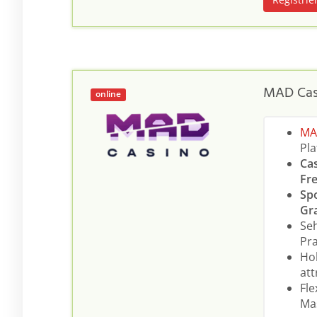
MAD Cas
online
MA
Pla
Ca
Fre
Sp
Gr
Se
Pr
Hoh
att
Fle
Ma