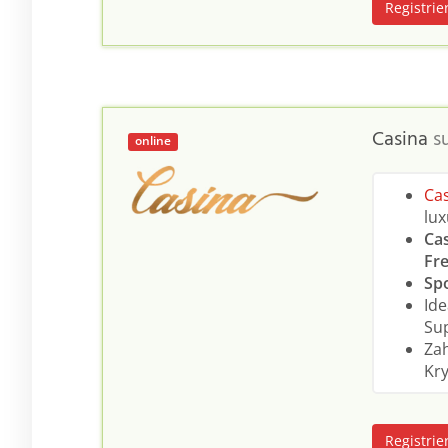
Registri
Casina
s
online
Ca
lu
Ca
Fre
Sp
Ide
Su
Zah
Kr
Registri