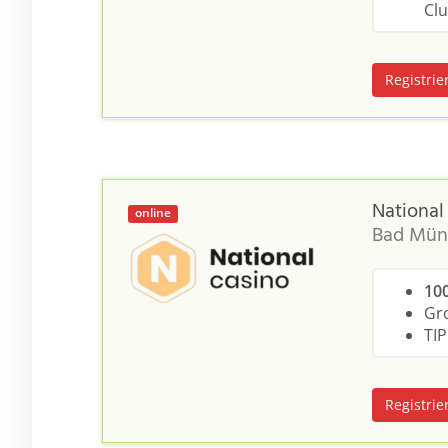
Cl
Registri
National
online
Bad Mün
10
Gr
TIP
Registri