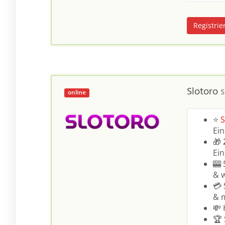
Registri
Slotoro
s
online
⭐
S
Ei
🎁
Ei
🎰 
& 
💳 
& 
💸 
🏆 