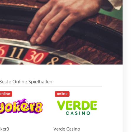
Beste Online Spielhallen:
online
online
oker8
Verde Casino