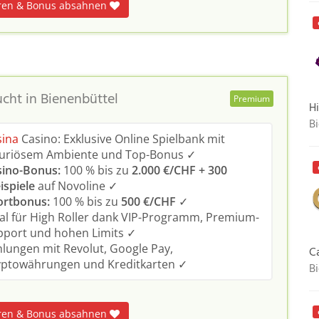
eren & Bonus absahnen
ucht in
Bienenbüttel
Premium
Hi
B
sina
Casino: Exklusive Online Spielbank mit
xuriösem Ambiente und Top-Bonus ✓
sino-Bonus:
100 % bis zu
2.000 €/CHF + 300
ispiele
auf Novoline ✓
ortbonus:
100 % bis zu
500 €/CHF
✓
al für High Roller dank VIP-Programm, Premium-
pport und hohen Limits ✓
lungen mit Revolut, Google Pay,
C
yptowährungen und Kreditkarten ✓
B
eren & Bonus absahnen