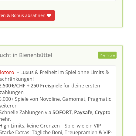
eren & Bonus absahnen
ucht in
Bienenbüttel
Premium
lotoro
– Luxus & Freiheit im Spiel ohne Limits &
nschränkungen!
2.500 €/CHF + 250 Freispiele
für deine ersten
nzahlungen
5.000+ Spiele von Novoline, Gamomat, Pragmatic
weiteren
Schnelle Zahlungen via
SOFORT
,
Paysafe, Crypto
mehr.
High Limits, keine Grenzen – Spiel wie ein VIP
Starke Extras: Tägliche Boni, Treueprämien & VIP-