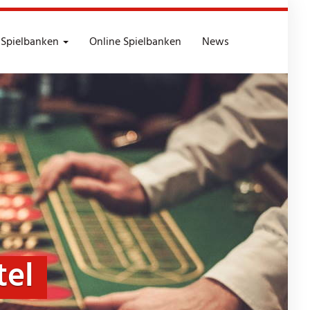
Spielbanken
Online Spielbanken
News
tel