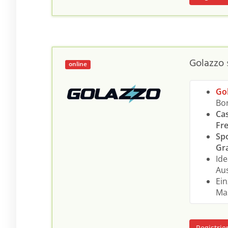
Golazzo
online
Go
Bon
Ca
Fre
Sp
Gr
Ide
Aus
Ei
Mas
Registri