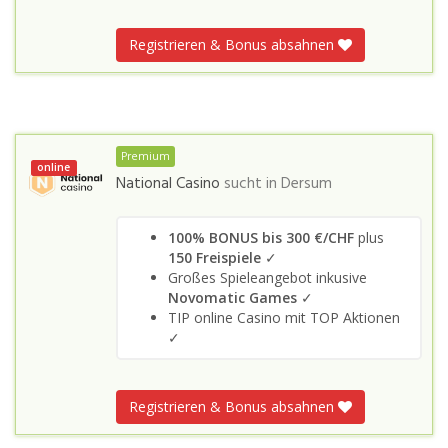
Registrieren & Bonus absahnen
Premium
online
National Casino
sucht in
Dersum
100% BONUS bis 300 €/CHF
plus
150 Freispiele
✓
Großes Spieleangebot inkusive
Novomatic Games
✓
TIP online Casino mit TOP Aktionen
✓
Registrieren & Bonus absahnen