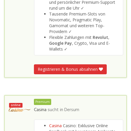
und persönlicher Premium-Support
rund um die Uhr ✓
Tausende Premium-Slots von
Novomatic, Pragmatic Play,
Gamomat und weiteren Top-
Providern ✓
Flexible Zahlungen mit
Revolut
,
Google Pay
, Crypto, Visa und E-
Wallets ✓
Registrieren & Bonus absahnen
Premium
online
Casina
sucht in
Dersum
Casina
Casino: Exklusive Online