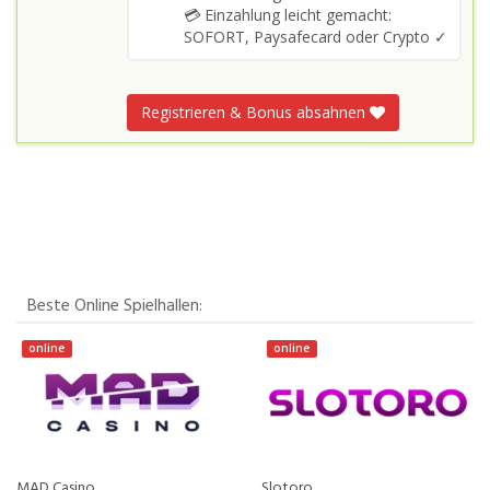
💳 Einzahlung leicht gemacht:
SOFORT, Paysafecard oder Crypto ✓
Registrieren & Bonus absahnen
Beste Online Spielhallen:
online
online
MAD Casino
Slotoro