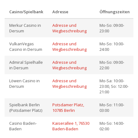
Casino/Spielbank
Adresse
Öffnungszeiten
Merkur Casino in
Adresse und
Mo-So: 09:00-
Dersum
Wegbeschreibung
23:00
VulkanVegas
Adresse und
Mo-So: 10:00-
Casino in Dersum
Wegbeschreibung
24:00
Admiral Spielhalle
Adresse und
Mo-So: 09:00-
in Dersum
Wegbeschreibung
22:00
Löwen Casino in
Adresse und
Mo-Sa: 10:00-
Dersum
Wegbeschreibung
23:00, So: 12:00-
21:00
Spielbank Berlin
Potsdamer Platz,
Mo-So: 11:00-
(Potsdamer Platz)
10785 Berlin
03:00
Casino Baden-
Kaiserallee 1, 76530
Mo-So: 14:00-
Baden
Baden-Baden
02:00