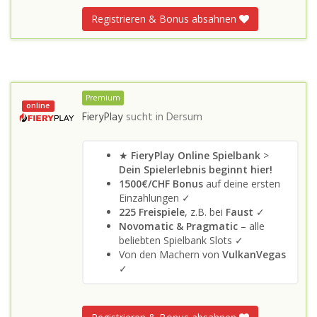
Registrieren & Bonus absahnen
Premium
online
FieryPlay
sucht in
Dersum
★
FieryPlay Online Spielbank
>
Dein Spielerlebnis beginnt hier!
1500€/CHF Bonus
auf deine ersten
Einzahlungen ✓
225 Freispiele
, z.B. bei
Faust
✓
Novomatic & Pragmatic
– alle
beliebten Spielbank Slots ✓
Von den Machern von
VulkanVegas
✓