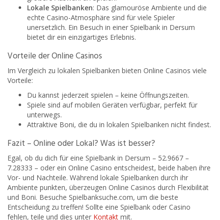
Lokale Spielbanken
: Das glamouröse Ambiente und die
echte Casino-Atmosphäre sind für viele Spieler
unersetzlich. Ein Besuch in einer Spielbank in Dersum
bietet dir ein einzigartiges Erlebnis.
Vorteile der Online Casinos
Im Vergleich zu lokalen Spielbanken bieten Online Casinos viele
Vorteile:
Du kannst jederzeit spielen – keine Öffnungszeiten.
Spiele sind auf mobilen Geräten verfügbar, perfekt für
unterwegs.
Attraktive Boni, die du in lokalen Spielbanken nicht findest.
Fazit – Online oder Lokal? Was ist besser?
Egal, ob du dich für eine Spielbank in Dersum – 52.9667 –
7.28333 – oder ein Online Casino entscheidest, beide haben ihre
Vor- und Nachteile. Während lokale Spielbanken durch ihr
Ambiente punkten, überzeugen Online Casinos durch Flexibilität
und Boni. Besuche Spielbanksuche.com, um die beste
Entscheidung zu treffen! Sollte eine Spielbank oder Casino
fehlen, teile und dies unter
Kontakt
mit.