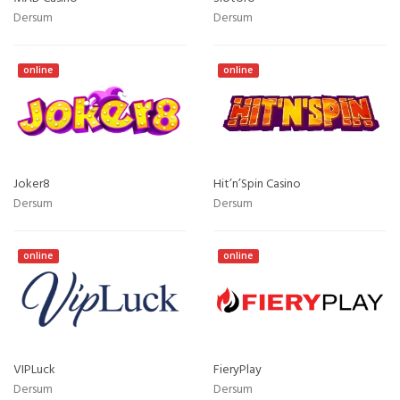
Dersum
Dersum
online
online
Joker8
Hit’n’Spin Casino
Dersum
Dersum
online
online
VIPLuck
FieryPlay
Dersum
Dersum