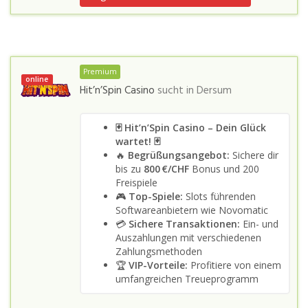
Premium
online
Hit’n’Spin Casino
sucht in
Dersum
🃏 Hit’n’Spin Casino – Dein Glück
wartet! 🃏
🔥
Begrüßungsangebot:
Sichere dir
bis zu
800 €/CHF
Bonus und 200
Freispiele
🎮
Top-Spiele:
Slots führenden
Softwareanbietern wie Novomatic
💳
Sichere Transaktionen:
Ein- und
Auszahlungen mit verschiedenen
Zahlungsmethoden
🏆
VIP-Vorteile:
Profitiere von einem
umfangreichen Treueprogramm