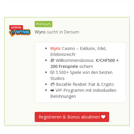
Premium
online
Wyns
sucht in
Dersum
Wyns
Casino – Exklusiv, Edel,
Erlebnisreich!
🎁 Willkommensbonus:
€/CHF500 +
200 Freispiele
sichern
🎲 5.500+ Spiele von den besten
Studios
💳 Bezahle flexibel: Fiat & Crypto
👑 VIP-Programm mit individuellen
Belohnungen
Registrieren & Bonus absahnen