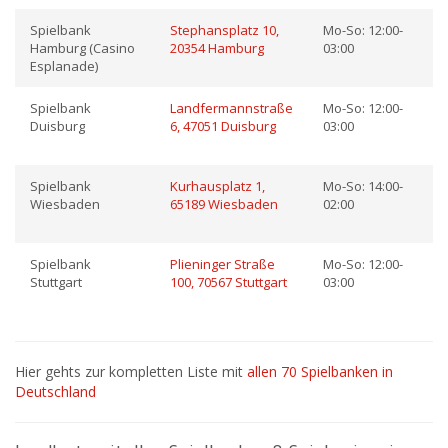
Spielbank
Stephansplatz 10,
Mo-So: 12:00-
Hamburg (Casino
20354 Hamburg
03:00
Esplanade)
Spielbank
Landfermannstraße
Mo-So: 12:00-
Duisburg
6, 47051 Duisburg
03:00
Spielbank
Kurhausplatz 1,
Mo-So: 14:00-
Wiesbaden
65189 Wiesbaden
02:00
Spielbank
Plieninger Straße
Mo-So: 12:00-
Stuttgart
100, 70567 Stuttgart
03:00
Hier gehts zur kompletten Liste mit
allen 70 Spielbanken in
Deutschland