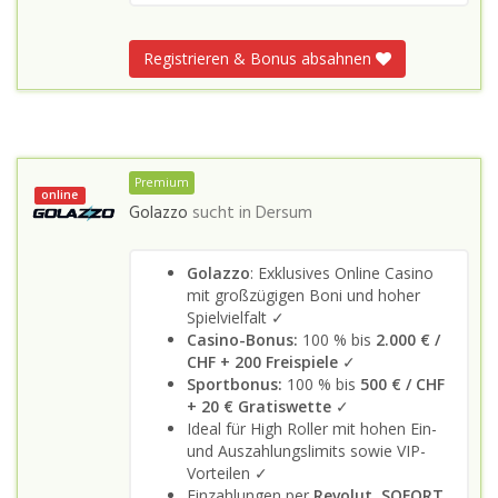
Registrieren & Bonus absahnen
Premium
online
Golazzo
sucht in
Dersum
Golazzo
: Exklusives Online Casino
mit großzügigen Boni und hoher
Spielvielfalt ✓
Casino-Bonus:
100 % bis
2.000 € /
CHF + 200 Freispiele
✓
Sportbonus:
100 % bis
500 € / CHF
+ 20 € Gratiswette
✓
Ideal für High Roller mit hohen Ein-
und Auszahlungslimits sowie VIP-
Vorteilen ✓
Einzahlungen per
Revolut
,
SOFORT
,