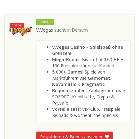
Premium
online
V.Vegas
sucht in
Dersum
V.Vegas Casino – Spielspaß ohne
Grenzen!
Mega-Bonus:
Bis zu 1.500 €/CHF +
150 Freispiele für neue Kunden
5.000+ Games:
Spiele von
Marktführern wie
Gamomat
,
Novomatic
&
Pragmatic
Bequem zahlen:
Zahlungsarten wie
SOFORT, Kreditkarte, Crypto &
Paysafe
Vorteile satt:
VIP-Club, Freispiele,
Reloads & wöchentliche Specials
Registrieren & Bonus absahnen