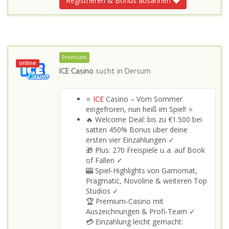
Registrieren & Bonus absahnen
Premium
online
ICE Casino
sucht in
Dersum
⭐
ICE
Casino – Vom Sommer
eingefroren, nun heiß im Spiel! ⭐
🔥 Welcome Deal: bis zu €1.500 bei
satten 450% Bonus über deine
ersten vier Einzahlungen ✓
🎁 Plus: 270 Freispiele u. a. auf Book
of Fallen ✓
🎰 Spiel‑Highlights von Gamomat,
Pragmatic, Novoline & weiteren Top
Studios ✓
🏆 Premium‑Casino mit
Auszeichnungen & Profi‑Team ✓
💳 Einzahlung leicht gemacht: