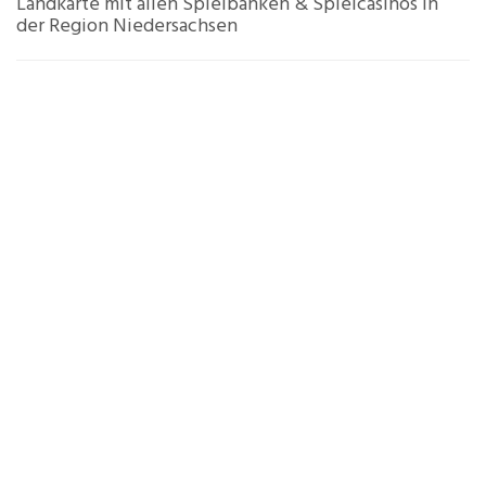
Landkarte mit allen Spielbanken & Spielcasinos in
der Region Niedersachsen