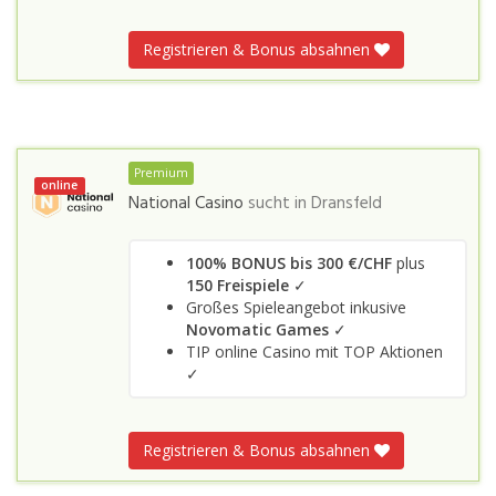
Registrieren & Bonus absahnen
Premium
online
National Casino
sucht in
Dransfeld
100% BONUS bis 300 €/CHF
plus
150 Freispiele
✓
Großes Spieleangebot inkusive
Novomatic Games
✓
TIP online Casino mit TOP Aktionen
✓
Registrieren & Bonus absahnen