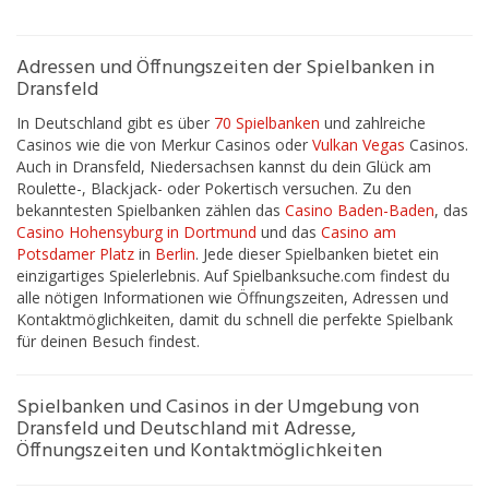
Adressen und Öffnungszeiten der Spielbanken in
Dransfeld
In Deutschland gibt es über
70 Spielbanken
und zahlreiche
Casinos wie die von Merkur Casinos oder
Vulkan Vegas
Casinos.
Auch in Dransfeld, Niedersachsen kannst du dein Glück am
Roulette-, Blackjack- oder Pokertisch versuchen. Zu den
bekanntesten Spielbanken zählen das
Casino Baden-Baden
, das
Casino Hohensyburg in Dortmund
und das
Casino am
Potsdamer Platz
in
Berlin
. Jede dieser Spielbanken bietet ein
einzigartiges Spielerlebnis. Auf Spielbanksuche.com findest du
alle nötigen Informationen wie Öffnungszeiten, Adressen und
Kontaktmöglichkeiten, damit du schnell die perfekte Spielbank
für deinen Besuch findest.
Spielbanken und Casinos in der Umgebung von
Dransfeld und Deutschland mit Adresse,
Öffnungszeiten und Kontaktmöglichkeiten