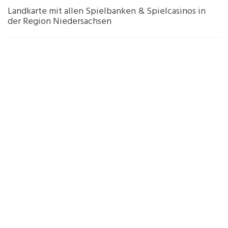
Landkarte mit allen Spielbanken & Spielcasinos in
der Region Niedersachsen