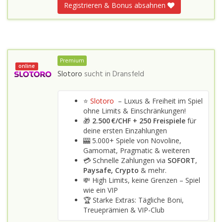
Registrieren & Bonus absahnen
Premium
online
Slotoro
sucht in
Dransfeld
⭐
Slotoro
– Luxus & Freiheit im Spiel
ohne Limits & Einschränkungen!
🎁
2.500 €/CHF + 250 Freispiele
für
deine ersten Einzahlungen
🎰 5.000+ Spiele von Novoline,
Gamomat, Pragmatic & weiteren
💳 Schnelle Zahlungen via
SOFORT
,
Paysafe, Crypto
& mehr.
💸 High Limits, keine Grenzen – Spiel
wie ein VIP
🏆 Starke Extras: Tägliche Boni,
Treueprämien & VIP-Club