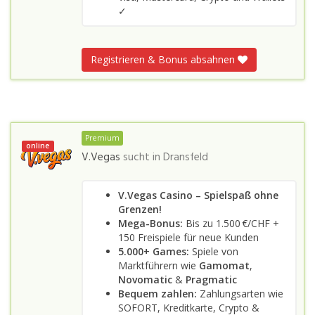
✓
Registrieren & Bonus absahnen
Premium
online
V.Vegas
sucht in
Dransfeld
V.Vegas Casino – Spielspaß ohne
Grenzen!
Mega-Bonus:
Bis zu 1.500 €/CHF +
150 Freispiele für neue Kunden
5.000+ Games:
Spiele von
Marktführern wie
Gamomat
,
Novomatic
&
Pragmatic
Bequem zahlen:
Zahlungsarten wie
SOFORT, Kreditkarte, Crypto &