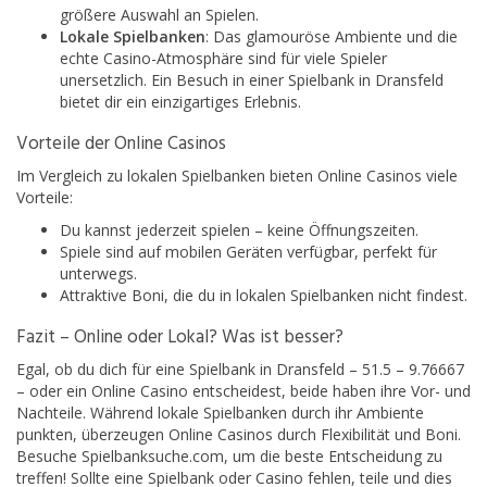
größere Auswahl an Spielen.
Lokale Spielbanken
: Das glamouröse Ambiente und die
echte Casino-Atmosphäre sind für viele Spieler
unersetzlich. Ein Besuch in einer Spielbank in Dransfeld
bietet dir ein einzigartiges Erlebnis.
Vorteile der Online Casinos
Im Vergleich zu lokalen Spielbanken bieten Online Casinos viele
Vorteile:
Du kannst jederzeit spielen – keine Öffnungszeiten.
Spiele sind auf mobilen Geräten verfügbar, perfekt für
unterwegs.
Attraktive Boni, die du in lokalen Spielbanken nicht findest.
Fazit – Online oder Lokal? Was ist besser?
Egal, ob du dich für eine Spielbank in Dransfeld – 51.5 – 9.76667
– oder ein Online Casino entscheidest, beide haben ihre Vor- und
Nachteile. Während lokale Spielbanken durch ihr Ambiente
punkten, überzeugen Online Casinos durch Flexibilität und Boni.
Besuche Spielbanksuche.com, um die beste Entscheidung zu
treffen! Sollte eine Spielbank oder Casino fehlen, teile und dies