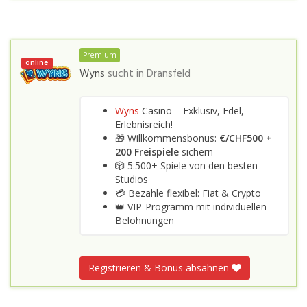
Premium
online
Wyns
sucht in
Dransfeld
Wyns
Casino – Exklusiv, Edel,
Erlebnisreich!
🎁 Willkommensbonus:
€/CHF500 +
200 Freispiele
sichern
🎲 5.500+ Spiele von den besten
Studios
💳 Bezahle flexibel: Fiat & Crypto
👑 VIP-Programm mit individuellen
Belohnungen
Registrieren & Bonus absahnen