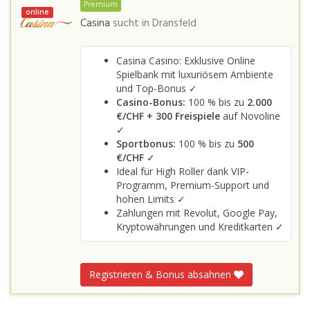
Premium
online
Casina
sucht in
Dransfeld
Casina Casino: Exklusive Online
Spielbank mit luxuriösem Ambiente
und Top-Bonus ✓
Casino-Bonus:
100 % bis zu
2.000
€/CHF + 300 Freispiele
auf Novoline
✓
Sportbonus:
100 % bis zu
500
€/CHF
✓
Ideal für High Roller dank VIP-
Programm, Premium-Support und
hohen Limits ✓
Zahlungen mit Revolut, Google Pay,
Kryptowährungen und Kreditkarten ✓
Registrieren & Bonus absahnen