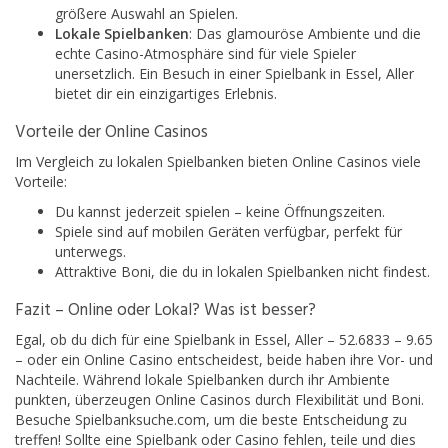
größere Auswahl an Spielen.
Lokale Spielbanken
: Das glamouröse Ambiente und die
echte Casino-Atmosphäre sind für viele Spieler
unersetzlich. Ein Besuch in einer Spielbank in Essel, Aller
bietet dir ein einzigartiges Erlebnis.
Vorteile der Online Casinos
Im Vergleich zu lokalen Spielbanken bieten Online Casinos viele
Vorteile:
Du kannst jederzeit spielen – keine Öffnungszeiten.
Spiele sind auf mobilen Geräten verfügbar, perfekt für
unterwegs.
Attraktive Boni, die du in lokalen Spielbanken nicht findest.
Fazit – Online oder Lokal? Was ist besser?
Egal, ob du dich für eine Spielbank in Essel, Aller – 52.6833 – 9.65
– oder ein Online Casino entscheidest, beide haben ihre Vor- und
Nachteile. Während lokale Spielbanken durch ihr Ambiente
punkten, überzeugen Online Casinos durch Flexibilität und Boni.
Besuche Spielbanksuche.com, um die beste Entscheidung zu
treffen! Sollte eine Spielbank oder Casino fehlen, teile und dies