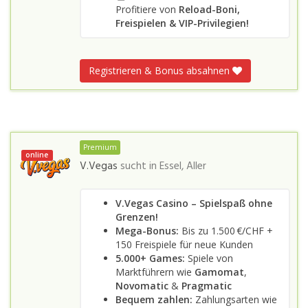
Profitiere von
Reload-Boni,
Freispielen & VIP-Privilegien!
Registrieren & Bonus absahnen
Premium
online
V.Vegas
sucht in
Essel, Aller
V.Vegas Casino – Spielspaß ohne
Grenzen!
Mega-Bonus:
Bis zu 1.500 €/CHF +
150 Freispiele für neue Kunden
5.000+ Games:
Spiele von
Marktführern wie
Gamomat
,
Novomatic
&
Pragmatic
Bequem zahlen:
Zahlungsarten wie