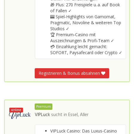
🎁 Plus: 270 Freispiele u. a. auf Book
of Fallen ✓
🎰 Spiel‑Highlights von Gamomat,
Pragmatic, Novoline & weiteren Top
Studios ✓
🏆 Premium‑Casino mit
Auszeichnungen & Profi‑Team ✓
💳 Einzahlung leicht gemacht:
SOFORT, Paysafecard oder Crypto ✓
Registrieren & Bonus absahnen
Premium
online
VIPLuck
sucht in
Essel, Aller
VIPLuck Casino: Das Luxus-Casino