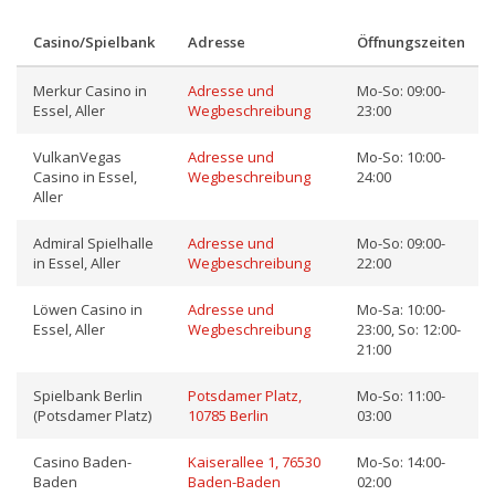
Casino/Spielbank
Adresse
Öffnungszeiten
Merkur Casino in
Adresse und
Mo-So: 09:00-
Essel, Aller
Wegbeschreibung
23:00
VulkanVegas
Adresse und
Mo-So: 10:00-
Casino in Essel,
Wegbeschreibung
24:00
Aller
Admiral Spielhalle
Adresse und
Mo-So: 09:00-
in Essel, Aller
Wegbeschreibung
22:00
Löwen Casino in
Adresse und
Mo-Sa: 10:00-
Essel, Aller
Wegbeschreibung
23:00, So: 12:00-
21:00
Spielbank Berlin
Potsdamer Platz,
Mo-So: 11:00-
(Potsdamer Platz)
10785 Berlin
03:00
Casino Baden-
Kaiserallee 1, 76530
Mo-So: 14:00-
Baden
Baden-Baden
02:00