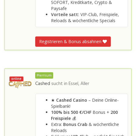
SOFORT, Kreditkarte, Crypto &
Paysafe
Vorteile satt:
VIP-Club, Freispiele,
Reloads & wöchentliche Specials
Registrieren & Bonus absahnen
Premium
online
Cashed
sucht in
Essel, Aller
★
Cashed Casino
– Deine Online-
Spielbank!
100% bis 500 €/CHF
Bonus +
200
Freispiele
💰
Extra:
Bonus Crab
& wöchentliche
Reloads