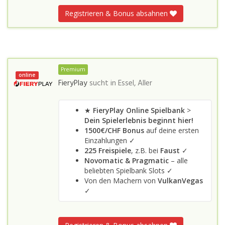
Registrieren & Bonus absahnen
Premium
online
FieryPlay
sucht in
Essel, Aller
★
FieryPlay Online Spielbank
>
Dein Spielerlebnis beginnt hier!
1500€/CHF Bonus
auf deine ersten
Einzahlungen ✓
225 Freispiele
, z.B. bei
Faust
✓
Novomatic & Pragmatic
– alle
beliebten Spielbank Slots ✓
Von den Machern von
VulkanVegas
✓