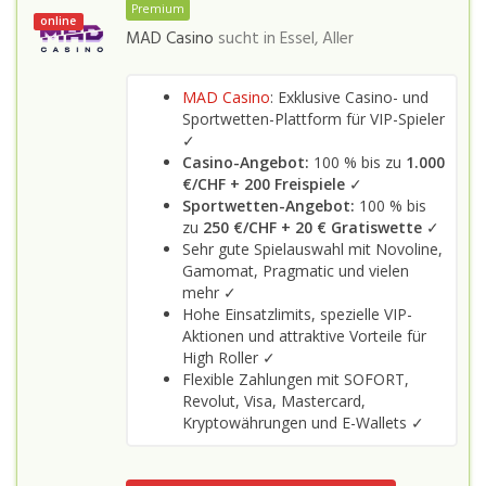
Premium
online
MAD Casino
sucht in
Essel, Aller
MAD Casino
: Exklusive Casino- und
Sportwetten-Plattform für VIP-Spieler
✓
Casino-Angebot:
100 % bis zu
1.000
€/CHF + 200 Freispiele
✓
Sportwetten-Angebot:
100 % bis
zu
250 €/CHF + 20 € Gratiswette
✓
Sehr gute Spielauswahl mit Novoline,
Gamomat, Pragmatic und vielen
mehr ✓
Hohe Einsatzlimits, spezielle VIP-
Aktionen und attraktive Vorteile für
High Roller ✓
Flexible Zahlungen mit SOFORT,
Revolut, Visa, Mastercard,
Kryptowährungen und E-Wallets ✓