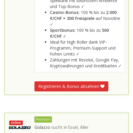
Spielbank mit luxuriösem Ambiente
und Top-Bonus ✓
Casino-Bonus:
100 % bis zu
2.000
€/CHF + 300 Freispiele
auf Novoline
✓
Sportbonus:
100 % bis zu
500
€/CHF
✓
Ideal für High Roller dank VIP-
Programm, Premium-Support und
hohen Limits ✓
Zahlungen mit Revolut, Google Pay,
Kryptowährungen und Kreditkarten ✓
Registrieren & Bonus absahnen
Premium
online
Golazzo
sucht in
Essel, Aller