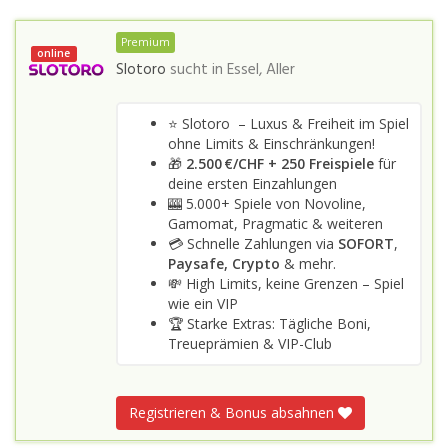
Premium
online
Slotoro
sucht in
Essel, Aller
⭐ Slotoro – Luxus & Freiheit im Spiel
ohne Limits & Einschränkungen!
🎁
2.500 €/CHF + 250 Freispiele
für
deine ersten Einzahlungen
🎰 5.000+ Spiele von Novoline,
Gamomat, Pragmatic & weiteren
💳 Schnelle Zahlungen via
SOFORT
,
Paysafe, Crypto
& mehr.
💸 High Limits, keine Grenzen – Spiel
wie ein VIP
🏆 Starke Extras: Tägliche Boni,
Treueprämien & VIP-Club
Registrieren & Bonus absahnen