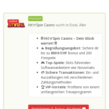
Premium
online
Hit’n’Spin Casino
sucht in
Essel, Aller
🃏 Hit’n’Spin Casino – Dein Glück
wartet! 🃏
🔥
Begrüßungsangebot:
Sichere dir
bis zu
800 €/CHF
Bonus und 200
Freispiele
🎮
Top-Spiele:
Slots führenden
Softwareanbietern wie Novomatic
💳
Sichere Transaktionen:
Ein- und
Auszahlungen mit verschiedenen
Zahlungsmethoden
🏆
VIP-Vorteile:
Profitiere von einem
umfangreichen Treueprogramm
Registrieren & Bonus absahnen