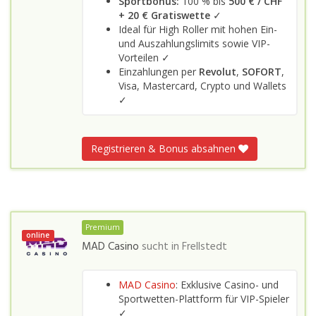
Sportbonus:
100 % bis
500 € / CHF
+ 20 € Gratiswette
✓
Ideal für High Roller mit hohen Ein-
und Auszahlungslimits sowie VIP-
Vorteilen ✓
Einzahlungen per
Revolut
,
SOFORT
,
Visa, Mastercard, Crypto und Wallets
✓
Registrieren & Bonus absahnen
Premium
online
MAD Casino
sucht in
Frellstedt
MAD Casino
: Exklusive Casino- und
Sportwetten-Plattform für VIP-Spieler
✓