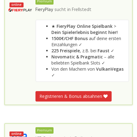
Premium
online
FieryPlay
sucht in
Frellstedt
★
FieryPlay Online Spielbank
>
Dein Spielerlebnis beginnt hier!
1500€/CHF Bonus
auf deine ersten
Einzahlungen ✓
225 Freispiele
, z.B. bei
Faust
✓
Novomatic & Pragmatic
– alle
beliebten Spielbank Slots ✓
Von den Machern von
VulkanVegas
✓
Registrieren & Bonus absahnen
Premium
online