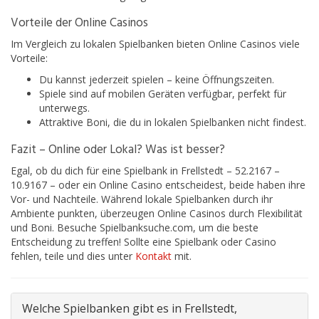
Vorteile der Online Casinos
Im Vergleich zu lokalen Spielbanken bieten Online Casinos viele
Vorteile:
Du kannst jederzeit spielen – keine Öffnungszeiten.
Spiele sind auf mobilen Geräten verfügbar, perfekt für
unterwegs.
Attraktive Boni, die du in lokalen Spielbanken nicht findest.
Fazit – Online oder Lokal? Was ist besser?
Egal, ob du dich für eine Spielbank in Frellstedt – 52.2167 –
10.9167 – oder ein Online Casino entscheidest, beide haben ihre
Vor- und Nachteile. Während lokale Spielbanken durch ihr
Ambiente punkten, überzeugen Online Casinos durch Flexibilität
und Boni. Besuche Spielbanksuche.com, um die beste
Entscheidung zu treffen! Sollte eine Spielbank oder Casino
fehlen, teile und dies unter
Kontakt
mit.
Welche Spielbanken gibt es in Frellstedt,