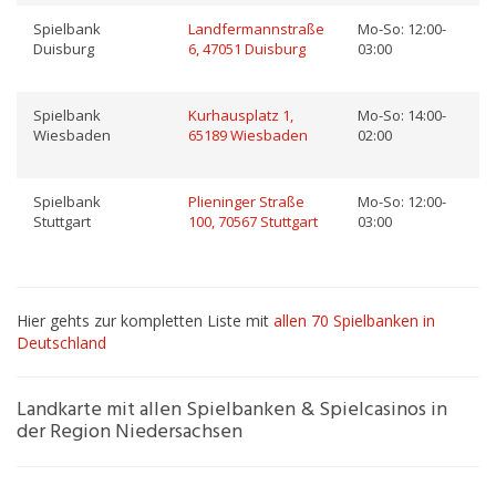
Spielbank
Landfermannstraße
Mo-So: 12:00-
Duisburg
6, 47051 Duisburg
03:00
Spielbank
Kurhausplatz 1,
Mo-So: 14:00-
Wiesbaden
65189 Wiesbaden
02:00
Spielbank
Plieninger Straße
Mo-So: 12:00-
Stuttgart
100, 70567 Stuttgart
03:00
Hier gehts zur kompletten Liste mit
allen 70 Spielbanken in
Deutschland
Landkarte mit allen Spielbanken & Spielcasinos in
der Region Niedersachsen