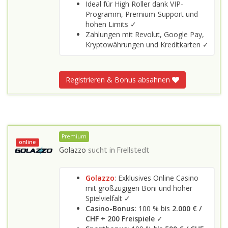
Ideal für High Roller dank VIP-
Programm, Premium-Support und
hohen Limits ✓
Zahlungen mit Revolut, Google Pay,
Kryptowährungen und Kreditkarten ✓
Registrieren & Bonus absahnen
Premium
online
Golazzo
sucht in
Frellstedt
Golazzo
: Exklusives Online Casino
mit großzügigen Boni und hoher
Spielvielfalt ✓
Casino-Bonus:
100 % bis
2.000 € /
CHF + 200 Freispiele
✓