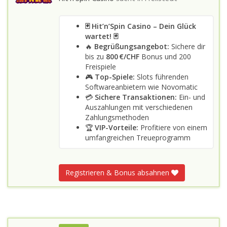
🃏 Hit’n’Spin Casino – Dein Glück
wartet! 🃏
🔥
Begrüßungsangebot:
Sichere dir
bis zu
800 €/CHF
Bonus und 200
Freispiele
🎮
Top-Spiele:
Slots führenden
Softwareanbietern wie Novomatic
💳
Sichere Transaktionen:
Ein- und
Auszahlungen mit verschiedenen
Zahlungsmethoden
🏆
VIP-Vorteile:
Profitiere von einem
umfangreichen Treueprogramm
Registrieren & Bonus absahnen