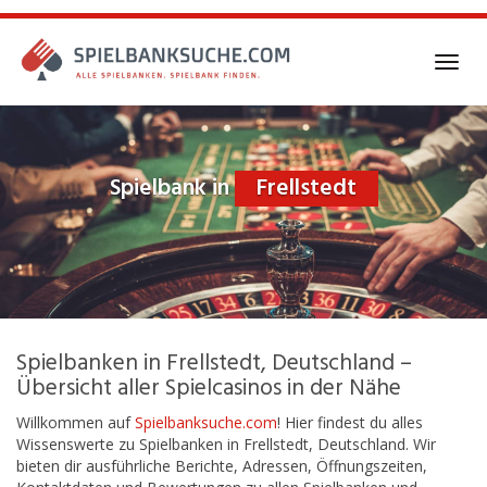
Skip
to
main
Toggl
content
navig
Spielbank in
Frellstedt
Spielbanken in Frellstedt, Deutschland –
Übersicht aller Spielcasinos in der Nähe
Willkommen auf
Spielbanksuche.com
! Hier findest du alles
Wissenswerte zu Spielbanken in Frellstedt, Deutschland. Wir
bieten dir ausführliche Berichte, Adressen, Öffnungszeiten,