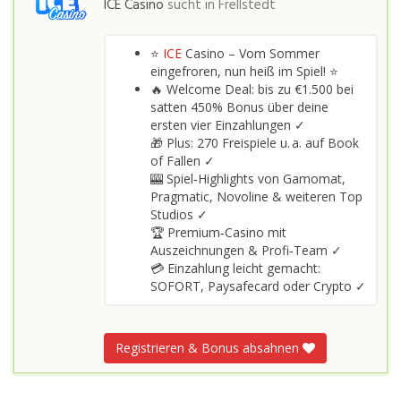
ICE Casino
sucht in
Frellstedt
⭐
ICE
Casino – Vom Sommer
eingefroren, nun heiß im Spiel! ⭐
🔥 Welcome Deal: bis zu €1.500 bei
satten 450% Bonus über deine
ersten vier Einzahlungen ✓
🎁 Plus: 270 Freispiele u. a. auf Book
of Fallen ✓
🎰 Spiel‑Highlights von Gamomat,
Pragmatic, Novoline & weiteren Top
Studios ✓
🏆 Premium‑Casino mit
Auszeichnungen & Profi‑Team ✓
💳 Einzahlung leicht gemacht:
SOFORT, Paysafecard oder Crypto ✓
Registrieren & Bonus absahnen