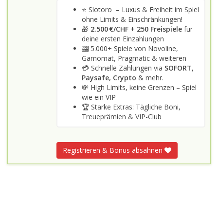
⭐ Slotoro – Luxus & Freiheit im Spiel
ohne Limits & Einschränkungen!
🎁
2.500 €/CHF + 250 Freispiele
für
deine ersten Einzahlungen
🎰 5.000+ Spiele von Novoline,
Gamomat, Pragmatic & weiteren
💳 Schnelle Zahlungen via
SOFORT
,
Paysafe, Crypto
& mehr.
💸 High Limits, keine Grenzen – Spiel
wie ein VIP
🏆 Starke Extras: Tägliche Boni,
Treueprämien & VIP-Club
Registrieren & Bonus absahnen