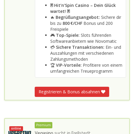
🃏 Hit’n’Spin Casino – Dein Glück
wartet! 🃏
🔥
Begrüßungsangebot:
Sichere dir
bis zu
800 €/CHF
Bonus und 200
Freispiele
🎮
Top-Spiele:
Slots führenden
Softwareanbietern wie Novomatic
💳
Sichere Transaktionen:
Ein- und
Auszahlungen mit verschiedenen
Zahlungsmethoden
🏆
VIP-Vorteile:
Profitiere von einem
umfangreichen Treueprogramm
Registrieren & Bonus absahnen
Premium
online
Vegasino
sucht in
Frellstedt