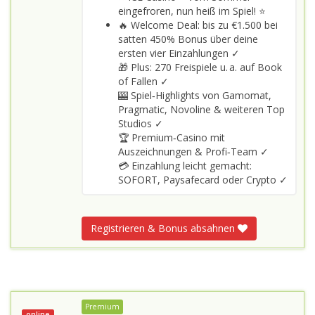
eingefroren, nun heiß im Spiel! ⭐
🔥 Welcome Deal: bis zu €1.500 bei
satten 450% Bonus über deine
ersten vier Einzahlungen ✓
🎁 Plus: 270 Freispiele u. a. auf Book
of Fallen ✓
🎰 Spiel‑Highlights von Gamomat,
Pragmatic, Novoline & weiteren Top
Studios ✓
🏆 Premium‑Casino mit
Auszeichnungen & Profi‑Team ✓
💳 Einzahlung leicht gemacht:
SOFORT, Paysafecard oder Crypto ✓
Registrieren & Bonus absahnen
Premium
online