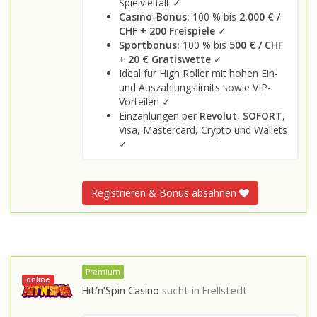
Spielvielfalt ✓
Casino-Bonus:
100 % bis
2.000 € /
CHF + 200 Freispiele
✓
Sportbonus:
100 % bis
500 € / CHF
+ 20 € Gratiswette
✓
Ideal für High Roller mit hohen Ein-
und Auszahlungslimits sowie VIP-
Vorteilen ✓
Einzahlungen per
Revolut
,
SOFORT
,
Visa, Mastercard, Crypto und Wallets
✓
Registrieren & Bonus absahnen
Premium
online
Hit’n’Spin Casino
sucht in
Frellstedt