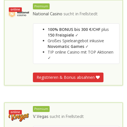
Premium
online
National Casino
sucht in
Frellstedt
100% BONUS bis 300 €/CHF
plus
150 Freispiele
✓
Großes Spieleangebot inkusive
Novomatic Games
✓
TIP online Casino mit TOP Aktionen
✓
Registrieren & Bonus absahnen
Premium
online
V.Vegas
sucht in
Frellstedt