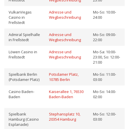
Frellstedt
Wegbeschreibung
23:00
VulkanVegas
Adresse und
Mo-So: 10:00-
Casino in
Wegbeschreibung
24:00
Frellstedt
Admiral Spielhalle
Adresse und
Mo-So: 09:00-
in Frellstedt
Wegbeschreibung
22:00
Löwen Casino in
Adresse und
Mo-Sa: 10:00-
Frellstedt
Wegbeschreibung
23:00, So: 12:00-
21:00
Spielbank Berlin
Potsdamer Platz,
Mo-So: 11:00-
(Potsdamer Platz)
10785 Berlin
03:00
Casino Baden-
Kaiserallee 1, 76530
Mo-So: 14:00-
Baden
Baden-Baden
02:00
Spielbank
Stephansplatz 10,
Mo-So: 12:00-
Hamburg (Casino
20354 Hamburg
03:00
Esplanade)