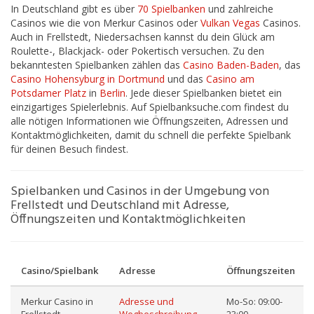
In Deutschland gibt es über
70 Spielbanken
und zahlreiche
Casinos wie die von Merkur Casinos oder
Vulkan Vegas
Casinos.
Auch in Frellstedt, Niedersachsen kannst du dein Glück am
Roulette-, Blackjack- oder Pokertisch versuchen. Zu den
bekanntesten Spielbanken zählen das
Casino Baden-Baden
, das
Casino Hohensyburg in Dortmund
und das
Casino am
Potsdamer Platz
in
Berlin
. Jede dieser Spielbanken bietet ein
einzigartiges Spielerlebnis. Auf Spielbanksuche.com findest du
alle nötigen Informationen wie Öffnungszeiten, Adressen und
Kontaktmöglichkeiten, damit du schnell die perfekte Spielbank
für deinen Besuch findest.
Spielbanken und Casinos in der Umgebung von
Frellstedt und Deutschland mit Adresse,
Öffnungszeiten und Kontaktmöglichkeiten
Casino/Spielbank
Adresse
Öffnungszeiten
Merkur Casino in
Adresse und
Mo-So: 09:00-