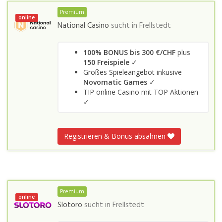
Premium
online
National Casino
sucht in
Frellstedt
100% BONUS bis 300 €/CHF
plus
150 Freispiele
✓
Großes Spieleangebot inkusive
Novomatic Games
✓
TIP online Casino mit TOP Aktionen
✓
Registrieren & Bonus absahnen
Premium
online
Slotoro
sucht in
Frellstedt