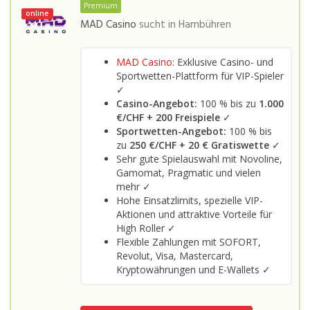
Premium
online
MAD Casino
sucht in
Hambühren
MAD Casino
: Exklusive Casino- und
Sportwetten-Plattform für VIP-Spieler
✓
Casino-Angebot:
100 % bis zu
1.000
€/CHF + 200 Freispiele
✓
Sportwetten-Angebot:
100 % bis
zu
250 €/CHF + 20 € Gratiswette
✓
Sehr gute Spielauswahl mit Novoline,
Gamomat, Pragmatic und vielen
mehr ✓
Hohe Einsatzlimits, spezielle VIP-
Aktionen und attraktive Vorteile für
High Roller ✓
Flexible Zahlungen mit SOFORT,
Revolut, Visa, Mastercard,
Kryptowährungen und E-Wallets ✓