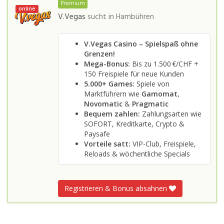
Premium
online
V.Vegas
sucht in
Hambühren
V.Vegas Casino – Spielspaß ohne
Grenzen!
Mega-Bonus:
Bis zu 1.500 €/CHF +
150 Freispiele für neue Kunden
5.000+ Games:
Spiele von
Marktführern wie
Gamomat
,
Novomatic
&
Pragmatic
Bequem zahlen:
Zahlungsarten wie
SOFORT, Kreditkarte, Crypto &
Paysafe
Vorteile satt:
VIP-Club, Freispiele,
Reloads & wöchentliche Specials
Registrieren & Bonus absahnen