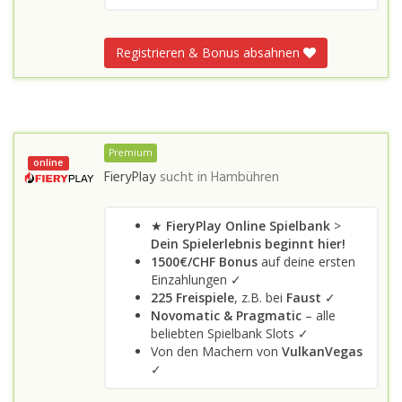
Registrieren & Bonus absahnen
Premium
online
FieryPlay
sucht in
Hambühren
★
FieryPlay Online Spielbank
>
Dein Spielerlebnis beginnt hier!
1500€/CHF Bonus
auf deine ersten
Einzahlungen ✓
225 Freispiele
, z.B. bei
Faust
✓
Novomatic & Pragmatic
– alle
beliebten Spielbank Slots ✓
Von den Machern von
VulkanVegas
✓