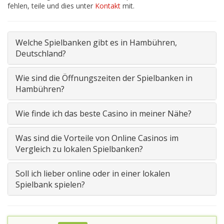
fehlen, teile und dies unter
Kontakt
mit.
Welche Spielbanken gibt es in Hambühren,
Deutschland?
Wie sind die Öffnungszeiten der Spielbanken in
Hambühren?
Wie finde ich das beste Casino in meiner Nähe?
Was sind die Vorteile von Online Casinos im
Vergleich zu lokalen Spielbanken?
Soll ich lieber online oder in einer lokalen
Spielbank spielen?