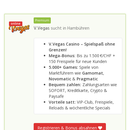
Premium
online
V.Vegas
sucht in
Hambühren
V.Vegas Casino – Spielspaß ohne
Grenzen!
Mega-Bonus:
Bis zu 1.500 €/CHF +
150 Freispiele für neue Kunden
5.000+ Games:
Spiele von
Marktführern wie
Gamomat
,
Novomatic
&
Pragmatic
Bequem zahlen:
Zahlungsarten wie
SOFORT, Kreditkarte, Crypto &
Paysafe
Vorteile satt:
VIP-Club, Freispiele,
Reloads & wöchentliche Specials
Registrieren & Bonus absahnen