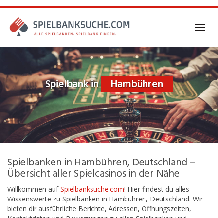
Skip
to
main
Toggl
content
navig
Spielbank in
Hambühren
Spielbanken in Hambühren, Deutschland –
Übersicht aller Spielcasinos in der Nähe
Willkommen auf
Spielbanksuche.com
! Hier findest du alles
Wissenswerte zu Spielbanken in Hambühren, Deutschland. Wir
bieten dir ausführliche Berichte, Adressen, Öffnungszeiten,