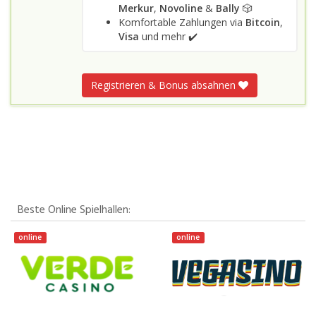
Merkur
,
Novoline
&
Bally
🎲
Komfortable Zahlungen via
Bitcoin
,
Visa
und mehr ✔️
Registrieren & Bonus absahnen
Beste Online Spielhallen:
online
online