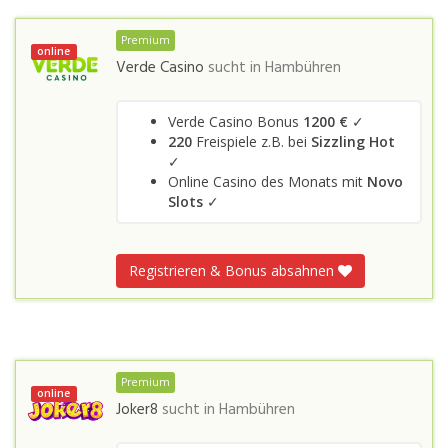
Premium
online
Verde Casino
sucht in
Hambühren
Verde Casino Bonus
1200 €
✓
220
Freispiele z.B. bei
Sizzling Hot
✓
Online Casino des Monats mit
Novo
Slots
✓
Registrieren & Bonus absahnen
Premium
online
Joker8
sucht in
Hambühren