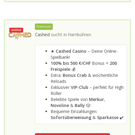
Premium
online
Cashed
sucht in
Hambühren
★
Cashed Casino
– Deine Online-
Spielbank!
100% bis 500 €/CHF
Bonus +
200
Freispiele
💰
Extra:
Bonus Crab
& wöchentliche
Reloads
Exklusiver
VIP-Club
– perfekt für High
Roller
Beliebte Spiele von
Merkur
,
Novoline
&
Bally
🎲
Bequeme Einzahlungen:
Sofortüberweisung
&
Sparkasse
✔️