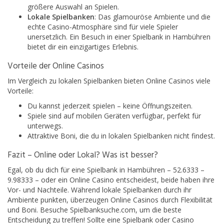
größere Auswahl an Spielen.
Lokale Spielbanken
: Das glamouröse Ambiente und die
echte Casino-Atmosphäre sind für viele Spieler
unersetzlich. Ein Besuch in einer Spielbank in Hambühren
bietet dir ein einzigartiges Erlebnis.
Vorteile der Online Casinos
Im Vergleich zu lokalen Spielbanken bieten Online Casinos viele
Vorteile:
Du kannst jederzeit spielen – keine Öffnungszeiten.
Spiele sind auf mobilen Geräten verfügbar, perfekt für
unterwegs.
Attraktive Boni, die du in lokalen Spielbanken nicht findest.
Fazit – Online oder Lokal? Was ist besser?
Egal, ob du dich für eine Spielbank in Hambühren – 52.6333 –
9.98333 – oder ein Online Casino entscheidest, beide haben ihre
Vor- und Nachteile. Während lokale Spielbanken durch ihr
Ambiente punkten, überzeugen Online Casinos durch Flexibilität
und Boni. Besuche Spielbanksuche.com, um die beste
Entscheidung zu treffen! Sollte eine Spielbank oder Casino