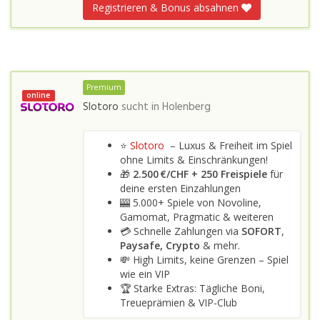
Registrieren & Bonus absahnen
Premium
online
Slotoro
sucht in
Holenberg
⭐
Slotoro
– Luxus & Freiheit im Spiel
ohne Limits & Einschränkungen!
🎁
2.500 €/CHF + 250 Freispiele
für
deine ersten Einzahlungen
🎰 5.000+ Spiele von Novoline,
Gamomat, Pragmatic & weiteren
💳 Schnelle Zahlungen via
SOFORT
,
Paysafe, Crypto
& mehr.
💸 High Limits, keine Grenzen – Spiel
wie ein VIP
🏆 Starke Extras: Tägliche Boni,
Treueprämien & VIP-Club