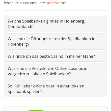
fehlen, teile und dies unter
Kontakt
mit.
Welche Spielbanken gibt es in Holenberg,
Deutschland?
Wie sind die Öffnungszeiten der Spielbanken in
Holenberg?
Wie finde ich das beste Casino in meiner Nähe?
Was sind die Vorteile von Online Casinos im
Vergleich zu lokalen Spielbanken?
Soll ich lieber online oder in einer lokalen
Spielbank spielen?