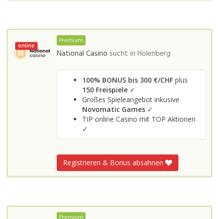
Premium
online
National Casino
sucht in
Holenberg
100% BONUS bis 300 €/CHF
plus
150 Freispiele
✓
Großes Spieleangebot inkusive
Novomatic Games
✓
TIP online Casino mit TOP Aktionen
✓
Registrieren & Bonus absahnen
Premium