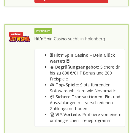
Premium
online
Hit’n’Spin Casino
sucht in
Holenberg
🃏 Hit’n’Spin Casino – Dein Glück
wartet! 🃏
🔥
Begrüßungsangebot:
Sichere dir
bis zu
800 €/CHF
Bonus und 200
Freispiele
🎮
Top-Spiele:
Slots führenden
Softwareanbietern wie Novomatic
💳
Sichere Transaktionen:
Ein- und
Auszahlungen mit verschiedenen
Zahlungsmethoden
🏆
VIP-Vorteile:
Profitiere von einem
umfangreichen Treueprogramm