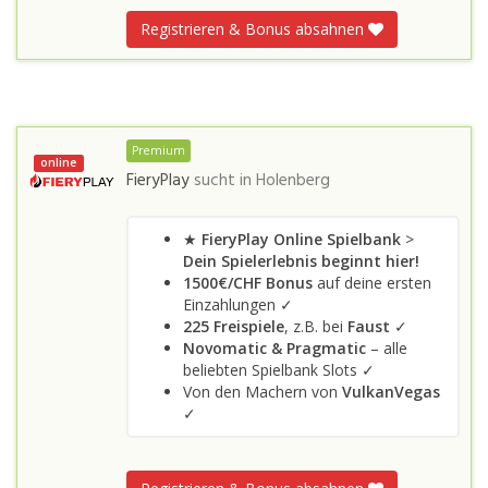
Registrieren & Bonus absahnen
Premium
online
FieryPlay
sucht in
Holenberg
★
FieryPlay Online Spielbank
>
Dein Spielerlebnis beginnt hier!
1500€/CHF Bonus
auf deine ersten
Einzahlungen ✓
225 Freispiele
, z.B. bei
Faust
✓
Novomatic & Pragmatic
– alle
beliebten Spielbank Slots ✓
Von den Machern von
VulkanVegas
✓