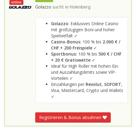
online
Golazzo
sucht in
Holenberg
Golazzo
: Exklusives Online Casino
mit großzügigen Boni und hoher
Spielvielfalt ✓
Casino-Bonus:
100 % bis
2.000 € /
CHF + 200 Freispiele
✓
Sportbonus:
100 % bis
500 € / CHF
+ 20 € Gratiswette
✓
Ideal für High Roller mit hohen Ein-
und Auszahlungslimits sowie VIP-
Vorteilen ✓
Einzahlungen per
Revolut
,
SOFORT
,
Visa, Mastercard, Crypto und Wallets
✓
Registrieren & Bonus absahnen