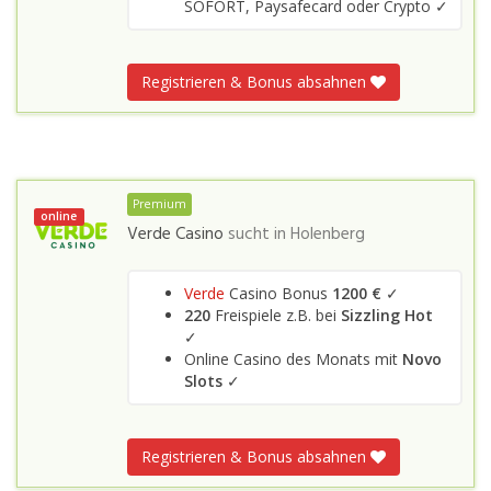
SOFORT, Paysafecard oder Crypto ✓
Registrieren & Bonus absahnen
Premium
online
Verde Casino
sucht in
Holenberg
Verde
Casino Bonus
1200 €
✓
220
Freispiele z.B. bei
Sizzling Hot
✓
Online Casino des Monats mit
Novo
Slots
✓
Registrieren & Bonus absahnen