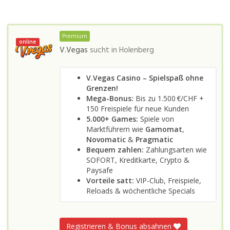
Premium
online
V.Vegas
sucht in
Holenberg
V.Vegas Casino – Spielspaß ohne
Grenzen!
Mega-Bonus:
Bis zu 1.500 €/CHF +
150 Freispiele für neue Kunden
5.000+ Games:
Spiele von
Marktführern wie
Gamomat
,
Novomatic
&
Pragmatic
Bequem zahlen:
Zahlungsarten wie
SOFORT, Kreditkarte, Crypto &
Paysafe
Vorteile satt:
VIP-Club, Freispiele,
Reloads & wöchentliche Specials
Registrieren & Bonus absahnen