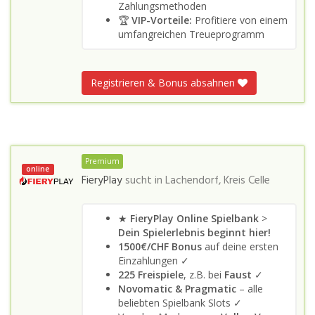
Zahlungsmethoden
🏆
VIP-Vorteile:
Profitiere von einem
umfangreichen Treueprogramm
Registrieren & Bonus absahnen
Premium
online
FieryPlay
sucht in
Lachendorf, Kreis Celle
★
FieryPlay Online Spielbank
>
Dein Spielerlebnis beginnt hier!
1500€/CHF Bonus
auf deine ersten
Einzahlungen ✓
225 Freispiele
, z.B. bei
Faust
✓
Novomatic & Pragmatic
– alle
beliebten Spielbank Slots ✓