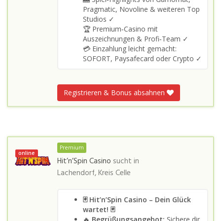
Pragmatic, Novoline & weiteren Top
Studios ✓
🏆 Premium‑Casino mit
Auszeichnungen & Profi‑Team ✓
💳 Einzahlung leicht gemacht:
SOFORT, Paysafecard oder Crypto ✓
Registrieren & Bonus absahnen
Premium
online
Hit’n’Spin Casino
sucht in
Lachendorf, Kreis Celle
🃏 Hit’n’Spin Casino – Dein Glück
wartet! 🃏
🔥
Begrüßungsangebot:
Sichere dir