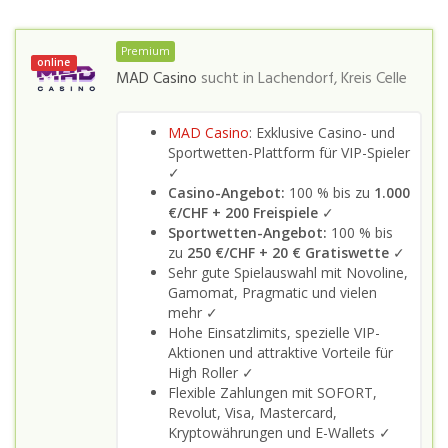
Premium
online
MAD Casino
sucht in
Lachendorf, Kreis Celle
MAD Casino
: Exklusive Casino- und
Sportwetten-Plattform für VIP-Spieler
✓
Casino-Angebot:
100 % bis zu
1.000
€/CHF + 200 Freispiele
✓
Sportwetten-Angebot:
100 % bis
zu
250 €/CHF + 20 € Gratiswette
✓
Sehr gute Spielauswahl mit Novoline,
Gamomat, Pragmatic und vielen
mehr ✓
Hohe Einsatzlimits, spezielle VIP-
Aktionen und attraktive Vorteile für
High Roller ✓
Flexible Zahlungen mit SOFORT,
Revolut, Visa, Mastercard,
Kryptowährungen und E-Wallets ✓