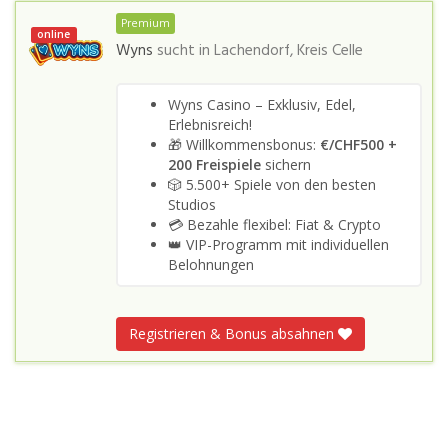
Premium
online
Wyns
sucht in
Lachendorf, Kreis Celle
Wyns Casino – Exklusiv, Edel,
Erlebnisreich!
🎁 Willkommensbonus:
€/CHF500 +
200 Freispiele
sichern
🎲 5.500+ Spiele von den besten
Studios
💳 Bezahle flexibel: Fiat & Crypto
👑 VIP-Programm mit individuellen
Belohnungen
Registrieren & Bonus absahnen