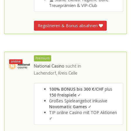
Treueprämien & VIP-Club
Registrieren & Bonus absahnen
Premium
online
National Casino
sucht in
Lachendorf, Kreis Celle
100% BONUS bis 300 €/CHF
plus
150 Freispiele
✓
Großes Spieleangebot inkusive
Novomatic Games
✓
TIP online Casino mit TOP Aktionen
✓