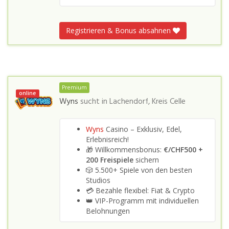
Registrieren & Bonus absahnen
Premium
online
Wyns
sucht in
Lachendorf, Kreis Celle
Wyns
Casino – Exklusiv, Edel,
Erlebnisreich!
🎁 Willkommensbonus:
€/CHF500 +
200 Freispiele
sichern
🎲 5.500+ Spiele von den besten
Studios
💳 Bezahle flexibel: Fiat & Crypto
👑 VIP-Programm mit individuellen
Belohnungen