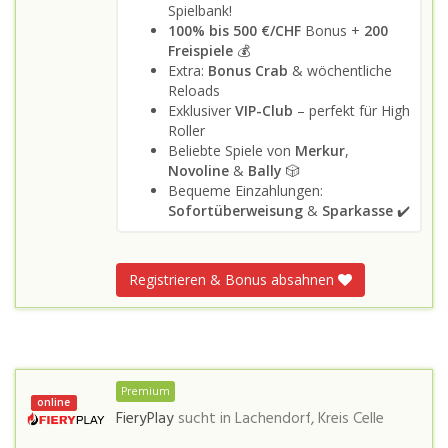
Spielbank!
100% bis 500 €/CHF
Bonus +
200
Freispiele
💰
Extra:
Bonus Crab
& wöchentliche
Reloads
Exklusiver
VIP-Club
– perfekt für High
Roller
Beliebte Spiele von
Merkur
,
Novoline
&
Bally
🎲
Bequeme Einzahlungen:
Sofortüberweisung
&
Sparkasse
✔️
Registrieren & Bonus absahnen
Premium
online
FieryPlay
sucht in
Lachendorf, Kreis Celle