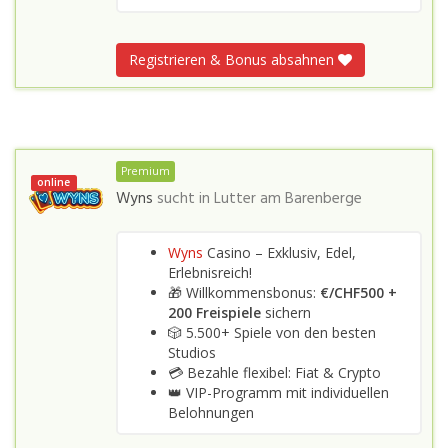
Registrieren & Bonus absahnen
Premium
online
Wyns
sucht in
Lutter am Barenberge
Wyns
Casino – Exklusiv, Edel,
Erlebnisreich!
🎁 Willkommensbonus:
€/CHF500 +
200 Freispiele
sichern
🎲 5.500+ Spiele von den besten
Studios
💳 Bezahle flexibel: Fiat & Crypto
👑 VIP-Programm mit individuellen
Belohnungen