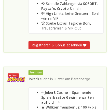
💳 Schnelle Zahlungen via
SOFORT
,
Paysafe, Crypto
& mehr.
💸 High Limits, keine Grenzen – Spiel
wie ein VIP
🏆 Starke Extras: Tägliche Boni,
Treueprämien & VIP-Club
Registrieren & Bonus absahnen
Premium
online
Joker8
sucht in
Lutter am Barenberge
⭐
Joker8 Casino – Spannende
Spiele & satte Gewinne warten
auf dich!
⭐
🔥
Willkommensbonus
: 100 % bis