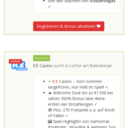
Von den Machern von
VulkanVegas
✓
Registrieren & Bonus absahnen
Premium
online
ICE Casino
sucht in
Lutter am Barenberge
⭐
ICE
Casino – Vom Sommer
eingefroren, nun heiß im Spiel! ⭐
🔥 Welcome Deal: bis zu €1.500 bei
satten 450% Bonus über deine
ersten vier Einzahlungen ✓
🎁 Plus: 270 Freispiele u. a. auf Book
of Fallen ✓
🎰 Spiel‑Highlights von Gamomat,
Pragmatic, Novoline & weiteren Top