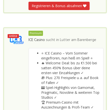
Registrieren & Bonus absahnen
Premium
online
ICE Casino
sucht in
Lutter am Barenberge
⭐ ICE Casino – Vom Sommer
eingefroren, nun heiß im Spiel! ⭐
🔥 Welcome Deal: bis zu €1.500 bei
satten 450% Bonus über deine
ersten vier Einzahlungen ✓
🎁 Plus: 270 Freispiele u. a. auf Book
of Fallen ✓
🎰 Spiel‑Highlights von Gamomat,
Pragmatic, Novoline & weiteren Top
Studios ✓
🏆 Premium‑Casino mit
Auszeichnungen & Profi‑Team ✓