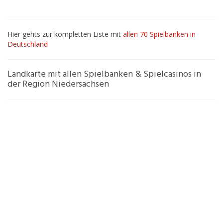
Hier gehts zur kompletten Liste mit
allen 70 Spielbanken in
Deutschland
Landkarte mit allen Spielbanken & Spielcasinos in
der Region Niedersachsen