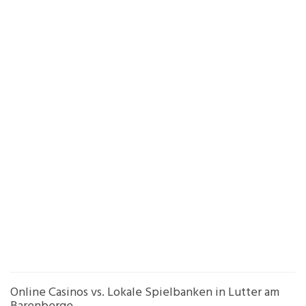
Online Casinos vs. Lokale Spielbanken in Lutter am