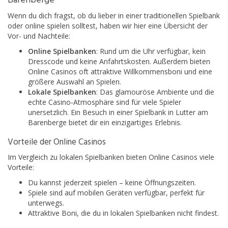
Barenberge
Wenn du dich fragst, ob du lieber in einer traditionellen Spielbank
oder online spielen solltest, haben wir hier eine Übersicht der
Vor- und Nachteile:
Online Spielbanken
: Rund um die Uhr verfügbar, kein
Dresscode und keine Anfahrtskosten. Außerdem bieten
Online Casinos oft attraktive Willkommensboni und eine
größere Auswahl an Spielen.
Lokale Spielbanken
: Das glamouröse Ambiente und die
echte Casino-Atmosphäre sind für viele Spieler
unersetzlich. Ein Besuch in einer Spielbank in Lutter am
Barenberge bietet dir ein einzigartiges Erlebnis.
Vorteile der Online Casinos
Im Vergleich zu lokalen Spielbanken bieten Online Casinos viele
Vorteile:
Du kannst jederzeit spielen – keine Öffnungszeiten.
Spiele sind auf mobilen Geräten verfügbar, perfekt für
unterwegs.
Attraktive Boni, die du in lokalen Spielbanken nicht findest.