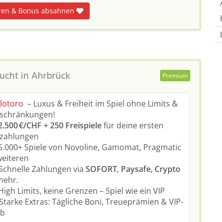
eren & Bonus absahnen
ucht in
Ahrbrück
Premium
lotoro
– Luxus & Freiheit im Spiel ohne Limits &
nschränkungen!
2.500 €/CHF + 250 Freispiele
für deine ersten
nzahlungen
5.000+ Spiele von Novoline, Gamomat, Pragmatic
weiteren
Schnelle Zahlungen via
SOFORT
,
Paysafe, Crypto
mehr.
High Limits, keine Grenzen – Spiel wie ein VIP
Starke Extras: Tägliche Boni, Treueprämien & VIP-
ub