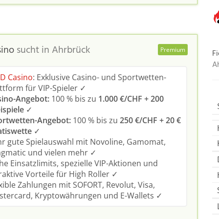
ino
sucht in
Ahrbrück
Premium
Fi
A
D Casino
: Exklusive Casino- und Sportwetten-
ttform für VIP-Spieler ✓
sino-Angebot:
100 % bis zu
1.000 €/CHF + 200
ispiele
✓
ortwetten-Angebot:
100 % bis zu
250 €/CHF + 20 €
atiswette
✓
hr gute Spielauswahl mit Novoline, Gamomat,
agmatic und vielen mehr ✓
e Einsatzlimits, spezielle VIP-Aktionen und
raktive Vorteile für High Roller ✓
xible Zahlungen mit SOFORT, Revolut, Visa,
stercard, Kryptowährungen und E-Wallets ✓