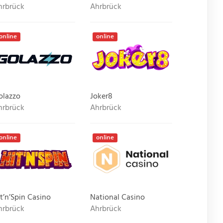
hrbrück
Ahrbrück
online
online
olazzo
Joker8
hrbrück
Ahrbrück
online
online
t’n’Spin Casino
National Casino
hrbrück
Ahrbrück