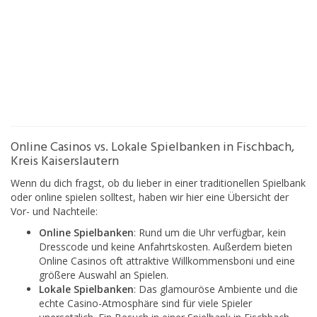
Online Casinos vs. Lokale Spielbanken in Fischbach,
Kreis Kaiserslautern
Wenn du dich fragst, ob du lieber in einer traditionellen Spielbank
oder online spielen solltest, haben wir hier eine Übersicht der
Vor- und Nachteile:
Online Spielbanken
: Rund um die Uhr verfügbar, kein
Dresscode und keine Anfahrtskosten. Außerdem bieten
Online Casinos oft attraktive Willkommensboni und eine
größere Auswahl an Spielen.
Lokale Spielbanken
: Das glamouröse Ambiente und die
echte Casino-Atmosphäre sind für viele Spieler