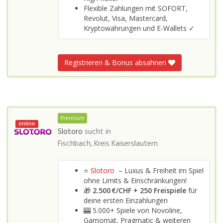
Flexible Zahlungen mit SOFORT,
Revolut, Visa, Mastercard,
Kryptowährungen und E-Wallets ✓
Registrieren & Bonus absahnen
Premium
online
Slotoro
sucht in
Fischbach, Kreis Kaiserslautern
⭐
Slotoro
– Luxus & Freiheit im Spiel
ohne Limits & Einschränkungen!
🎁
2.500 €/CHF + 250 Freispiele
für
deine ersten Einzahlungen
🎰 5.000+ Spiele von Novoline,
Gamomat, Pragmatic & weiteren