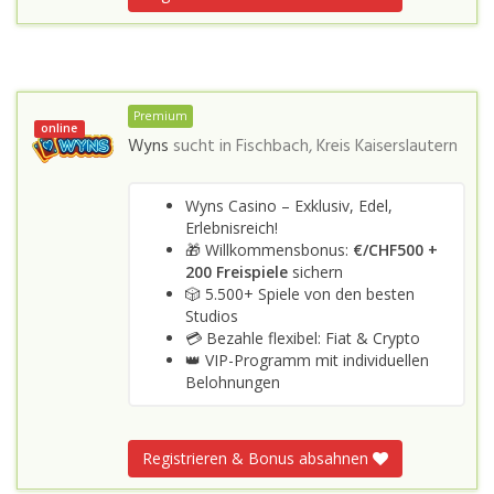
Premium
online
Wyns
sucht in
Fischbach, Kreis Kaiserslautern
Wyns Casino – Exklusiv, Edel,
Erlebnisreich!
🎁 Willkommensbonus:
€/CHF500 +
200 Freispiele
sichern
🎲 5.500+ Spiele von den besten
Studios
💳 Bezahle flexibel: Fiat & Crypto
👑 VIP-Programm mit individuellen
Belohnungen
Registrieren & Bonus absahnen