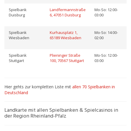
Spielbank
Landfermannstraße
Mo-So: 12:00-
Duisburg
6, 47051 Duisburg
03:00
Spielbank
Kurhausplatz 1,
Mo-So: 14:00-
Wiesbaden
65189 Wiesbaden
02:00
Spielbank
Plieninger Straße
Mo-So: 12:00-
Stuttgart
100, 70567 Stuttgart
03:00
Hier gehts zur kompletten Liste mit
allen 70 Spielbanken in
Deutschland
Landkarte mit allen Spielbanken & Spielcasinos in
der Region Rheinland-Pfalz