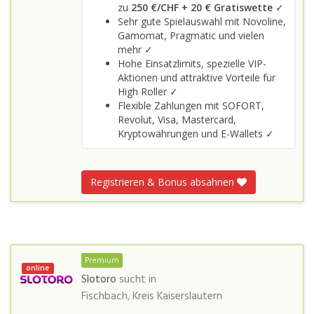
zu
250 €/CHF + 20 € Gratiswette
✓
Sehr gute Spielauswahl mit Novoline,
Gamomat, Pragmatic und vielen
mehr ✓
Hohe Einsatzlimits, spezielle VIP-
Aktionen und attraktive Vorteile für
High Roller ✓
Flexible Zahlungen mit SOFORT,
Revolut, Visa, Mastercard,
Kryptowährungen und E-Wallets ✓
Registrieren & Bonus absahnen
Premium
online
Slotoro
sucht in
Fischbach, Kreis Kaiserslautern