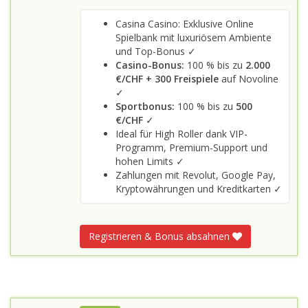
Casina Casino: Exklusive Online
Spielbank mit luxuriösem Ambiente
und Top-Bonus ✓
Casino-Bonus:
100 % bis zu
2.000
€/CHF + 300 Freispiele
auf Novoline
✓
Sportbonus:
100 % bis zu
500
€/CHF
✓
Ideal für High Roller dank VIP-
Programm, Premium-Support und
hohen Limits ✓
Zahlungen mit Revolut, Google Pay,
Kryptowährungen und Kreditkarten ✓
Registrieren & Bonus absahnen