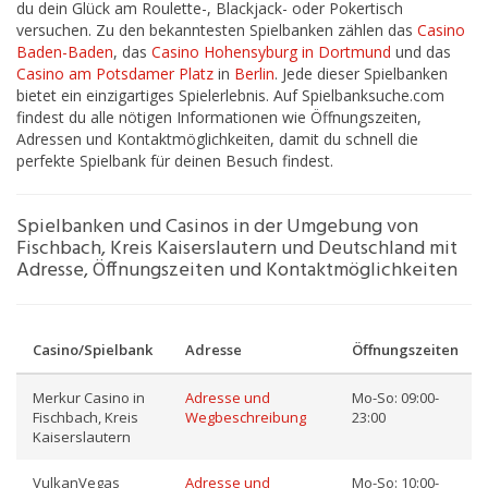
du dein Glück am Roulette-, Blackjack- oder Pokertisch
versuchen. Zu den bekanntesten Spielbanken zählen das
Casino
Baden-Baden
, das
Casino Hohensyburg in Dortmund
und das
Casino am Potsdamer Platz
in
Berlin
. Jede dieser Spielbanken
bietet ein einzigartiges Spielerlebnis. Auf Spielbanksuche.com
findest du alle nötigen Informationen wie Öffnungszeiten,
Adressen und Kontaktmöglichkeiten, damit du schnell die
perfekte Spielbank für deinen Besuch findest.
Spielbanken und Casinos in der Umgebung von
Fischbach, Kreis Kaiserslautern und Deutschland mit
Adresse, Öffnungszeiten und Kontaktmöglichkeiten
Casino/Spielbank
Adresse
Öffnungszeiten
Merkur Casino in
Adresse und
Mo-So: 09:00-
Fischbach, Kreis
Wegbeschreibung
23:00
Kaiserslautern
VulkanVegas
Adresse und
Mo-So: 10:00-