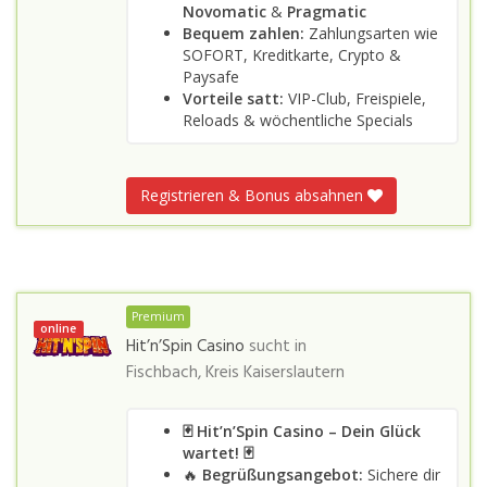
Novomatic
&
Pragmatic
Bequem zahlen:
Zahlungsarten wie
SOFORT, Kreditkarte, Crypto &
Paysafe
Vorteile satt:
VIP-Club, Freispiele,
Reloads & wöchentliche Specials
Registrieren & Bonus absahnen
Premium
online
Hit’n’Spin Casino
sucht in
Fischbach, Kreis Kaiserslautern
🃏 Hit’n’Spin Casino – Dein Glück
wartet! 🃏
🔥
Begrüßungsangebot:
Sichere dir