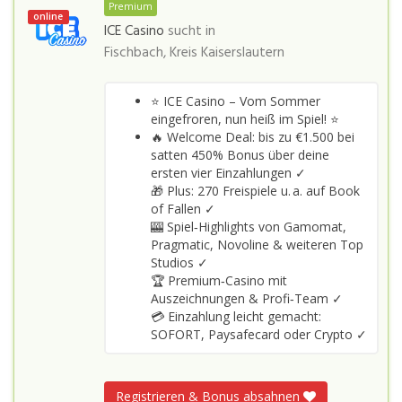
Premium
online
ICE Casino
sucht in
Fischbach, Kreis Kaiserslautern
⭐ ICE Casino – Vom Sommer
eingefroren, nun heiß im Spiel! ⭐
🔥 Welcome Deal: bis zu €1.500 bei
satten 450% Bonus über deine
ersten vier Einzahlungen ✓
🎁 Plus: 270 Freispiele u. a. auf Book
of Fallen ✓
🎰 Spiel‑Highlights von Gamomat,
Pragmatic, Novoline & weiteren Top
Studios ✓
🏆 Premium‑Casino mit
Auszeichnungen & Profi‑Team ✓
💳 Einzahlung leicht gemacht:
SOFORT, Paysafecard oder Crypto ✓
Registrieren & Bonus absahnen