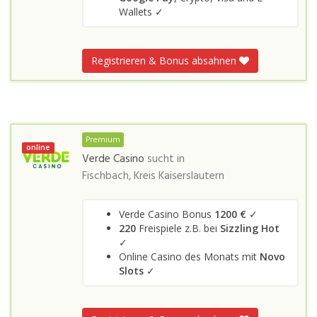
Wallets ✓
Registrieren & Bonus absahnen
Premium
online
Verde Casino
sucht in
Fischbach, Kreis Kaiserslautern
Verde Casino Bonus
1200 €
✓
220
Freispiele z.B. bei
Sizzling Hot
✓
Online Casino des Monats mit
Novo
Slots
✓