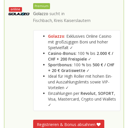
Premium
online
Golazzo
sucht in
Fischbach, Kreis Kaiserslautern
Golazzo
: Exklusives Online Casino
mit großzügigen Boni und hoher
Spielvielfalt ✓
Casino-Bonus:
100 % bis
2.000 € /
CHF + 200 Freispiele
✓
Sportbonus:
100 % bis
500 € / CHF
+ 20 € Gratiswette
✓
Ideal für High Roller mit hohen Ein-
und Auszahlungslimits sowie VIP-
Vorteilen ✓
Einzahlungen per
Revolut
,
SOFORT
,
Visa, Mastercard, Crypto und Wallets
✓
Registrieren & Bonus absahnen