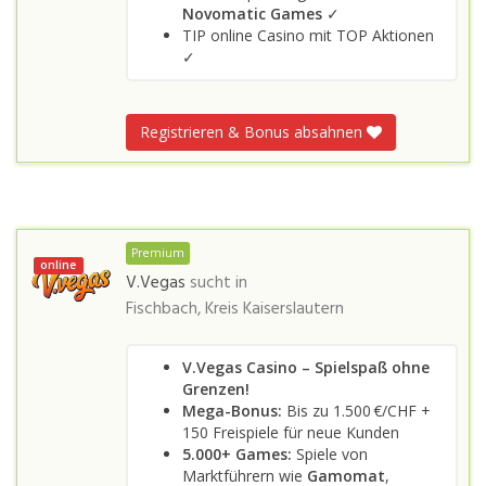
Novomatic Games
✓
TIP online Casino mit TOP Aktionen
✓
Registrieren & Bonus absahnen
Premium
online
V.Vegas
sucht in
Fischbach, Kreis Kaiserslautern
V.Vegas Casino – Spielspaß ohne
Grenzen!
Mega-Bonus:
Bis zu 1.500 €/CHF +
150 Freispiele für neue Kunden
5.000+ Games:
Spiele von
Marktführern wie
Gamomat
,