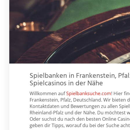
Spielbanken in Frankenstein, Pfal
Spielcasinos in der Nähe
Willkommen auf
Spielbanksuche.com
! Hier f
Frankenstein, Pfalz, Deutschland. Wir bieten d
Kontaktdaten und Bewertungen zu allen Spielb
Rheinland-Pfalz und der Nähe. Du möchtest wi
Oder suchst du nach den besten Online Casinos
geben dir Tipps, worauf du bei der Suche achte