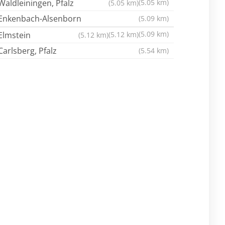
Waldleiningen, Pfalz
(5.05 km)
(5.05 km)
Enkenbach-Alsenborn
(5.09 km)
(5.09 km)
Elmstein
(5.12 km)
(5.12 km)
Carlsberg, Pfalz
(5.54 km)