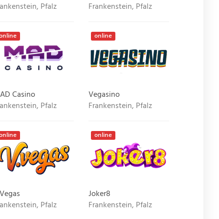
ankenstein, Pfalz
Frankenstein, Pfalz
online
online
AD Casino
Vegasino
ankenstein, Pfalz
Frankenstein, Pfalz
online
online
.Vegas
Joker8
ankenstein, Pfalz
Frankenstein, Pfalz