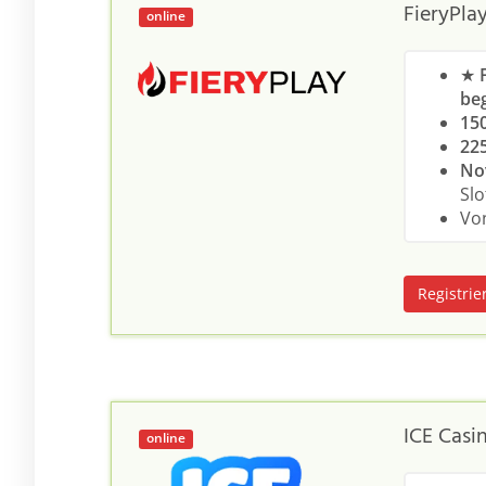
FieryPla
online
★
beg
15
225
No
Slo
Vo
Registri
ICE Casi
online