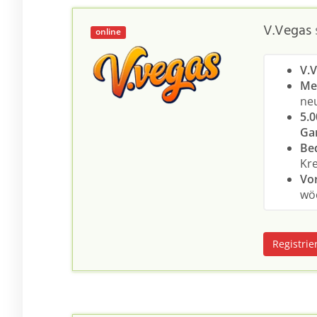
V.Vegas
online
V.V
Me
ne
5.
Ga
Be
Kre
Vor
wöc
Registri