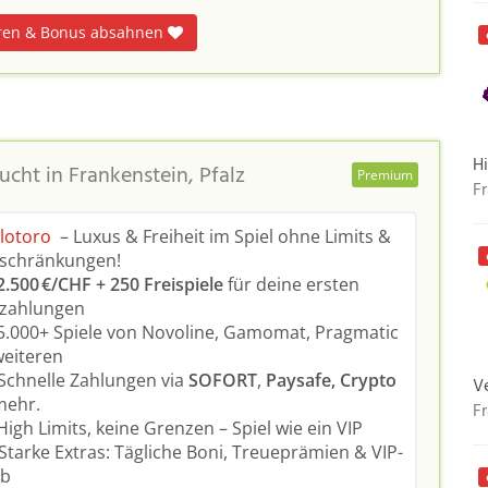
eren & Bonus absahnen
Hi
ucht in
Frankenstein, Pfalz
Premium
Fr
lotoro
– Luxus & Freiheit im Spiel ohne Limits &
nschränkungen!
2.500 €/CHF + 250 Freispiele
für deine ersten
nzahlungen
5.000+ Spiele von Novoline, Gamomat, Pragmatic
weiteren
Schnelle Zahlungen via
SOFORT
,
Paysafe, Crypto
V
mehr.
Fr
High Limits, keine Grenzen – Spiel wie ein VIP
Starke Extras: Tägliche Boni, Treueprämien & VIP-
ub