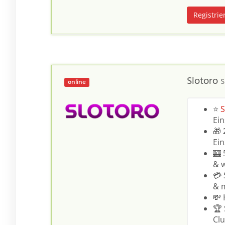
Registri
Slotoro
s
online
⭐
S
Ei
🎁
Ei
🎰 
& 
💳 
& 
💸 
🏆 
Cl