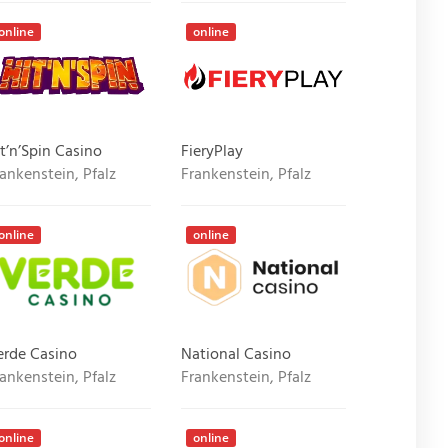
online
online
t’n’Spin Casino
FieryPlay
ankenstein, Pfalz
Frankenstein, Pfalz
online
online
erde Casino
National Casino
ankenstein, Pfalz
Frankenstein, Pfalz
online
online