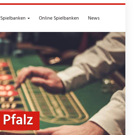
Spielbanken
Online Spielbanken
News
 Pfalz