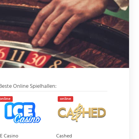
Beste Online Spielhallen:
online
online
CE Casino
Cashed