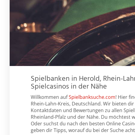
Spielbanken in Herold, Rhein-Lahn
Spielcasinos in der Nähe
Willkommen auf
Spielbanksuche.com
! Hier f
Rhein-Lahn-Kreis, Deutschland. Wir bieten dir
Kontaktdaten und Bewertungen zu allen Spielb
Rheinland-Pfalz und der Nähe. Du möchtest wi
Oder suchst du nach den besten Online Casinos
geben dir Tipps, worauf du bei der Suche achte