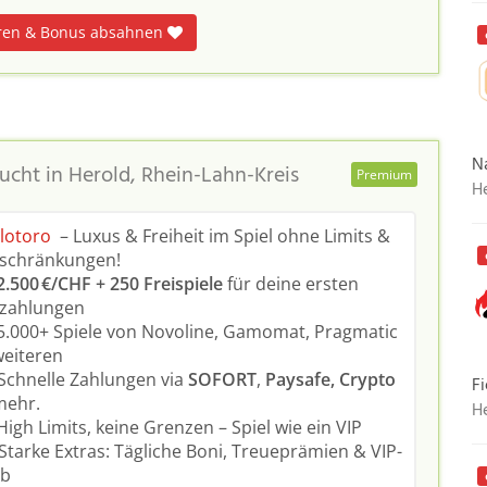
eren & Bonus absahnen
N
ucht in
Herold, Rhein-Lahn-Kreis
Premium
H
lotoro
– Luxus & Freiheit im Spiel ohne Limits &
nschränkungen!
2.500 €/CHF + 250 Freispiele
für deine ersten
nzahlungen
5.000+ Spiele von Novoline, Gamomat, Pragmatic
weiteren
Schnelle Zahlungen via
SOFORT
,
Paysafe, Crypto
Fi
mehr.
H
High Limits, keine Grenzen – Spiel wie ein VIP
Starke Extras: Tägliche Boni, Treueprämien & VIP-
ub