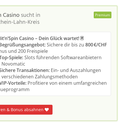
n Casino
sucht in
Premium
Rhein-Lahn-Kreis
Hit’n’Spin Casino – Dein Glück wartet! 🃏
Begrüßungsangebot:
Sichere dir bis zu
800 €/CHF
us und 200 Freispiele
Top-Spiele:
Slots führenden Softwareanbietern
e Novomatic
Sichere Transaktionen:
Ein- und Auszahlungen
t verschiedenen Zahlungsmethoden
VIP-Vorteile:
Profitiere von einem umfangreichen
eueprogramm
eren & Bonus absahnen