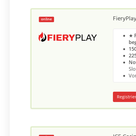
FieryPla
online
★
beg
15
225
No
Slo
Vo
Registri