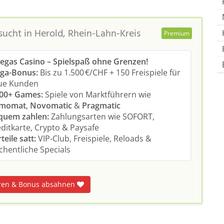
sucht in
Herold, Rhein-Lahn-Kreis
Premium
egas Casino – Spielspaß ohne Grenzen!
ga-Bonus:
Bis zu 1.500 €/CHF + 150 Freispiele für
ue Kunden
000+ Games:
Spiele von Marktführern wie
momat
,
Novomatic
&
Pragmatic
quem zahlen:
Zahlungsarten wie SOFORT,
ditkarte, Crypto & Paysafe
teile satt:
VIP-Club, Freispiele, Reloads &
hentliche Specials
eren & Bonus absahnen