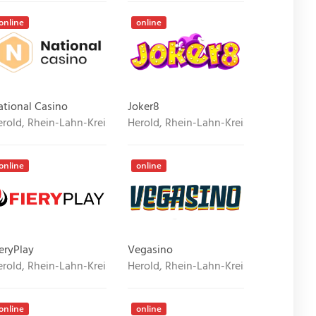
online
online
ational Casino
Joker8
erold, Rhein-Lahn-Kreis
Herold, Rhein-Lahn-Kreis
online
online
eryPlay
Vegasino
erold, Rhein-Lahn-Kreis
Herold, Rhein-Lahn-Kreis
online
online