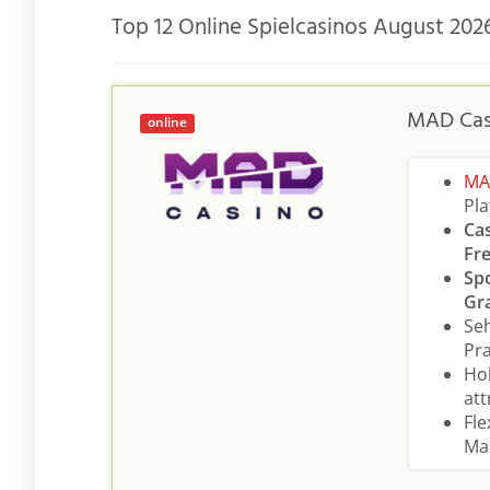
Top 12 Online Spielcasinos August 202
MAD Cas
online
MA
Pla
Ca
Fre
Sp
Gr
Se
Pr
Hoh
att
Fle
Ma