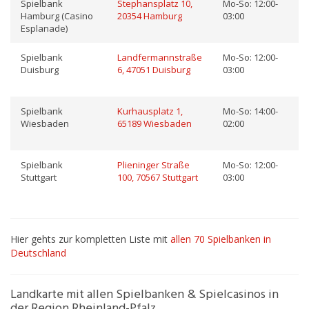
Spielbank
Stephansplatz 10,
Mo-So: 12:00-
Hamburg (Casino
20354 Hamburg
03:00
Esplanade)
Spielbank
Landfermannstraße
Mo-So: 12:00-
Duisburg
6, 47051 Duisburg
03:00
Spielbank
Kurhausplatz 1,
Mo-So: 14:00-
Wiesbaden
65189 Wiesbaden
02:00
Spielbank
Plieninger Straße
Mo-So: 12:00-
Stuttgart
100, 70567 Stuttgart
03:00
Hier gehts zur kompletten Liste mit
allen 70 Spielbanken in
Deutschland
Landkarte mit allen Spielbanken & Spielcasinos in
der Region Rheinland-Pfalz