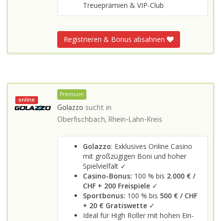
Treueprämien & VIP-Club
Registrieren & Bonus absahnen
Premium
online
Golazzo
sucht in
Oberfischbach, Rhein-Lahn-Kreis
Golazzo
: Exklusives Online Casino
mit großzügigen Boni und hoher
Spielvielfalt ✓
Casino-Bonus:
100 % bis
2.000 € /
CHF + 200 Freispiele
✓
Sportbonus:
100 % bis
500 € / CHF
+ 20 € Gratiswette
✓
Ideal für High Roller mit hohen Ein-