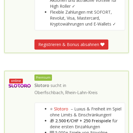
Aktionen und attraktive Vorteile für
High Roller ✓
Flexible Zahlungen mit SOFORT,
Revolut, Visa, Mastercard,
Kryptowährungen und E-Wallets ✓
Registrieren & Bonus absahnen
Premium
online
Slotoro
sucht in
Oberfischbach, Rhein-Lahn-Kreis
⭐
Slotoro
– Luxus & Freiheit im Spiel
ohne Limits & Einschränkungen!
🎁
2.500 €/CHF + 250 Freispiele
für
deine ersten Einzahlungen
🎰 5.000+ Spiele von Novoline,