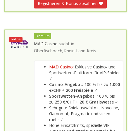
Registrieren & Bonus absahnen
Premium
online
MAD Casino
sucht in
Oberfischbach, Rhein-Lahn-Kreis
MAD Casino
: Exklusive Casino- und
Sportwetten-Plattform für VIP-Spieler
✓
Casino-Angebot:
100 % bis zu
1.000
€/CHF + 200 Freispiele
✓
Sportwetten-Angebot:
100 % bis
zu
250 €/CHF + 20 € Gratiswette
✓
Sehr gute Spielauswahl mit Novoline,
Gamomat, Pragmatic und vielen
mehr ✓
Hohe Einsatzlimits, spezielle VIP-