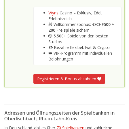
Wyns
Casino – Exklusiv, Edel,
Erlebnisreich!
🎁 Willkommensbonus:
€/CHF500 +
200 Freispiele
sichern
🎲 5.500+ Spiele von den besten
Studios
💳 Bezahle flexibel: Fiat & Crypto
👑 VIP-Programm mit individuellen
Belohnungen
Registrieren & Bonus absahnen
Adressen und Öffnungszeiten der Spielbanken in
Oberfischbach, Rhein-Lahn-Kreis
In Deutschland gibt es über
70 Spielbanken
und zahlreiche