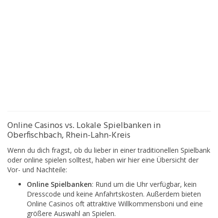
Online Casinos vs. Lokale Spielbanken in
Oberfischbach, Rhein-Lahn-Kreis
Wenn du dich fragst, ob du lieber in einer traditionellen Spielbank
oder online spielen solltest, haben wir hier eine Übersicht der
Vor- und Nachteile:
Online Spielbanken
: Rund um die Uhr verfügbar, kein
Dresscode und keine Anfahrtskosten. Außerdem bieten
Online Casinos oft attraktive Willkommensboni und eine
größere Auswahl an Spielen.