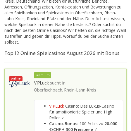
Kreis, Deutschland. Wir bieten dir ausführliche Berichte,
Adressen, Öffnungszeiten, Kontaktdaten und Bewertungen zu
allen Spielbanken und Spielcasinos in Oberfischbach, Rhein-
Lahn-Kreis, Rheinland-Pfalz und der Nähe. Du möchtest wissen,
welche Spielbank in deiner Nähe die beste ist? Oder suchst du
nach den besten Online Casinos? Wir helfen dir, die richtige Wahl
zu treffen und geben dir Tipps, worauf du bei der Suche achten
solltest.
Top 12 Online Spielcasinos August 2026 mit Bonus
Premium
online
VIPLuck
sucht in
Oberfischbach, Rhein-Lahn-Kreis
VIPLuck
Casino: Das Luxus-Casino
für ambitionierte Spieler und High
Roller ✓
Casino-Bonus:
100 % bis zu
20.000
€/CHF + 300 Freispiele
✓