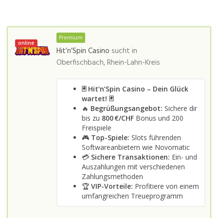
Premium
online
Hit’n’Spin Casino
sucht in
Oberfischbach, Rhein-Lahn-Kreis
🃏 Hit’n’Spin Casino – Dein Glück
wartet! 🃏
🔥
Begrüßungsangebot:
Sichere dir
bis zu
800 €/CHF
Bonus und 200
Freispiele
🎮
Top-Spiele:
Slots führenden
Softwareanbietern wie Novomatic
💳
Sichere Transaktionen:
Ein- und
Auszahlungen mit verschiedenen
Zahlungsmethoden
🏆
VIP-Vorteile:
Profitiere von einem
umfangreichen Treueprogramm