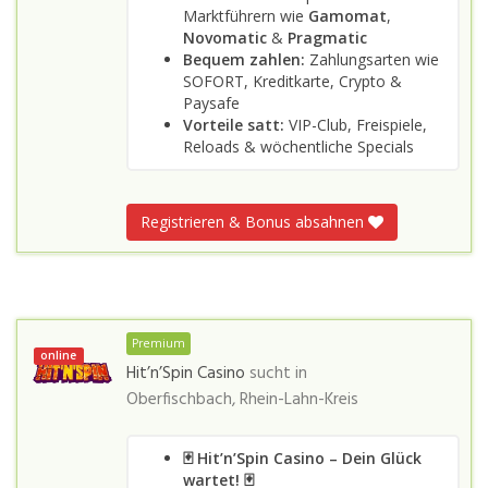
Marktführern wie
Gamomat
,
Novomatic
&
Pragmatic
Bequem zahlen:
Zahlungsarten wie
SOFORT, Kreditkarte, Crypto &
Paysafe
Vorteile satt:
VIP-Club, Freispiele,
Reloads & wöchentliche Specials
Registrieren & Bonus absahnen
Premium
online
Hit’n’Spin Casino
sucht in
Oberfischbach, Rhein-Lahn-Kreis
🃏 Hit’n’Spin Casino – Dein Glück
wartet! 🃏