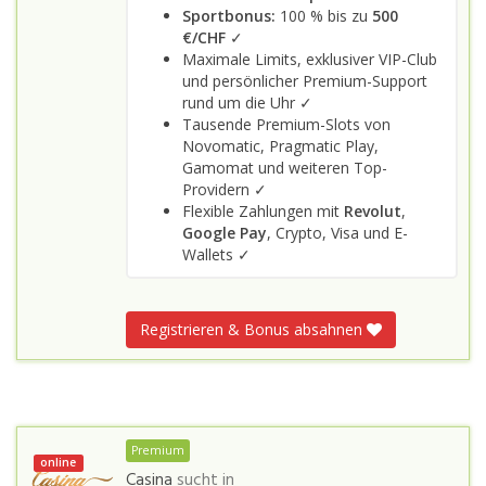
Sportbonus:
100 % bis zu
500
€/CHF
✓
Maximale Limits, exklusiver VIP-Club
und persönlicher Premium-Support
rund um die Uhr ✓
Tausende Premium-Slots von
Novomatic, Pragmatic Play,
Gamomat und weiteren Top-
Providern ✓
Flexible Zahlungen mit
Revolut
,
Google Pay
, Crypto, Visa und E-
Wallets ✓
Registrieren & Bonus absahnen
Premium
online
Casina
sucht in