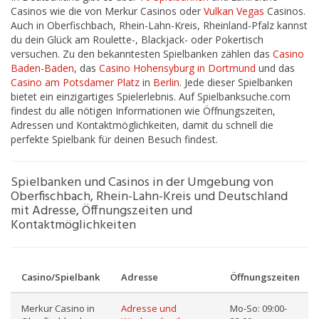
Casinos wie die von Merkur Casinos oder
Vulkan Vegas
Casinos.
Auch in Oberfischbach, Rhein-Lahn-Kreis, Rheinland-Pfalz kannst
du dein Glück am Roulette-, Blackjack- oder Pokertisch
versuchen. Zu den bekanntesten Spielbanken zählen das
Casino
Baden-Baden
, das
Casino Hohensyburg in Dortmund
und das
Casino am Potsdamer Platz
in
Berlin
. Jede dieser Spielbanken
bietet ein einzigartiges Spielerlebnis. Auf Spielbanksuche.com
findest du alle nötigen Informationen wie Öffnungszeiten,
Adressen und Kontaktmöglichkeiten, damit du schnell die
perfekte Spielbank für deinen Besuch findest.
Spielbanken und Casinos in der Umgebung von
Oberfischbach, Rhein-Lahn-Kreis und Deutschland
mit Adresse, Öffnungszeiten und
Kontaktmöglichkeiten
Casino/Spielbank
Adresse
Öffnungszeiten
Merkur Casino in
Adresse und
Mo-So: 09:00-