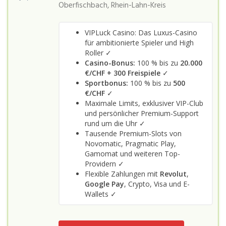
Oberfischbach, Rhein-Lahn-Kreis
VIPLuck Casino: Das Luxus-Casino
für ambitionierte Spieler und High
Roller ✓
Casino-Bonus:
100 % bis zu
20.000
€/CHF + 300 Freispiele
✓
Sportbonus:
100 % bis zu
500
€/CHF
✓
Maximale Limits, exklusiver VIP-Club
und persönlicher Premium-Support
rund um die Uhr ✓
Tausende Premium-Slots von
Novomatic, Pragmatic Play,
Gamomat und weiteren Top-
Providern ✓
Flexible Zahlungen mit
Revolut
,
Google Pay
, Crypto, Visa und E-
Wallets ✓