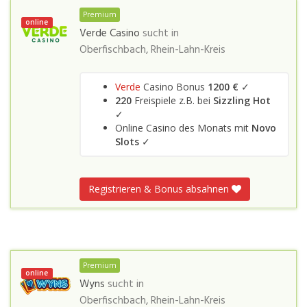
Premium
online
Verde Casino
sucht in
Oberfischbach, Rhein-Lahn-Kreis
Verde
Casino Bonus
1200 €
✓
220
Freispiele z.B. bei
Sizzling Hot
✓
Online Casino des Monats mit
Novo
Slots
✓
Registrieren & Bonus absahnen
Premium
online
Wyns
sucht in
Oberfischbach, Rhein-Lahn-Kreis