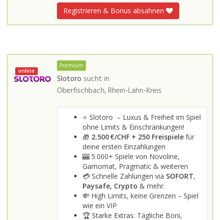
Registrieren & Bonus absahnen
Premium
online
Slotoro
sucht in
Oberfischbach, Rhein-Lahn-Kreis
⭐ Slotoro – Luxus & Freiheit im Spiel
ohne Limits & Einschränkungen!
🎁
2.500 €/CHF + 250 Freispiele
für
deine ersten Einzahlungen
🎰 5.000+ Spiele von Novoline,
Gamomat, Pragmatic & weiteren
💳 Schnelle Zahlungen via
SOFORT
,
Paysafe, Crypto
& mehr.
💸 High Limits, keine Grenzen – Spiel
wie ein VIP
🏆 Starke Extras: Tägliche Boni,