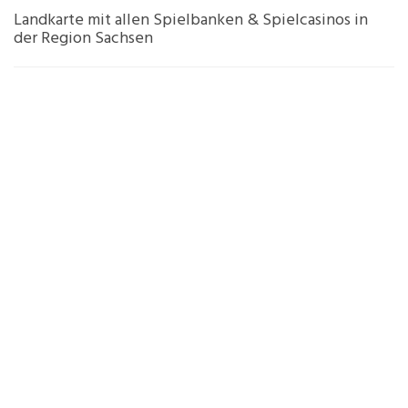
Landkarte mit allen Spielbanken & Spielcasinos in
der Region Sachsen