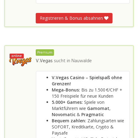
Registrieren & Bonus absahnen
Premium
online
V.Vegas
sucht in
Nauwalde
V.Vegas Casino – Spielspaß ohne
Grenzen!
Mega-Bonus:
Bis zu 1.500 €/CHF +
150 Freispiele für neue Kunden
5.000+ Games:
Spiele von
Marktführern wie
Gamomat
,
Novomatic
&
Pragmatic
Bequem zahlen:
Zahlungsarten wie
SOFORT, Kreditkarte, Crypto &
Paysafe