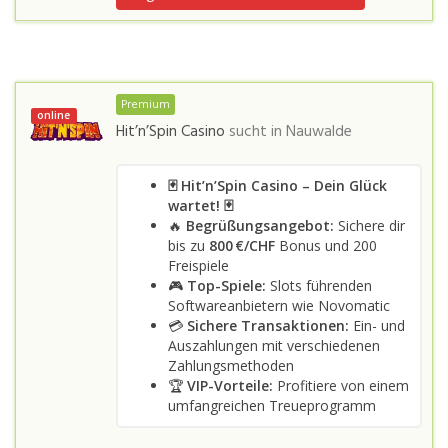
Premium
online
Hit’n’Spin Casino
sucht in
Nauwalde
🃏 Hit’n’Spin Casino – Dein Glück
wartet! 🃏
🔥
Begrüßungsangebot:
Sichere dir
bis zu
800 €/CHF
Bonus und 200
Freispiele
🎮
Top-Spiele:
Slots führenden
Softwareanbietern wie Novomatic
💳
Sichere Transaktionen:
Ein- und
Auszahlungen mit verschiedenen
Zahlungsmethoden
🏆
VIP-Vorteile:
Profitiere von einem
umfangreichen Treueprogramm