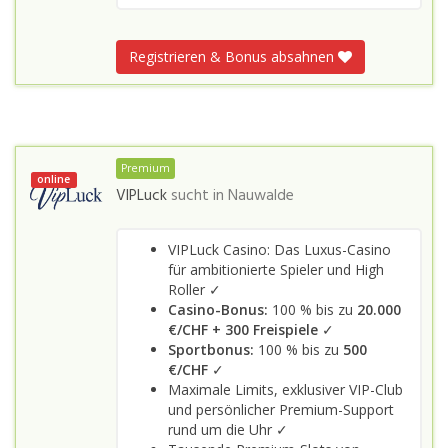
Registrieren & Bonus absahnen
Premium
online
VIPLuck
sucht in
Nauwalde
VIPLuck Casino: Das Luxus-Casino
für ambitionierte Spieler und High
Roller ✓
Casino-Bonus:
100 % bis zu
20.000
€/CHF + 300 Freispiele
✓
Sportbonus:
100 % bis zu
500
€/CHF
✓
Maximale Limits, exklusiver VIP-Club
und persönlicher Premium-Support
rund um die Uhr ✓