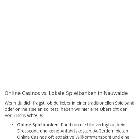
Online Casinos vs. Lokale Spielbanken in Nauwalde
Wenn du dich fragst, ob du lieber in einer traditionellen Spielbank
oder online spielen solltest, haben wir hier eine Übersicht der
Vor- und Nachteile:
Online Spielbanken
: Rund um die Uhr verfügbar, kein
Dresscode und keine Anfahrtskosten. Außerdem bieten
Online Casinos oft attraktive Willkommensboni und eine