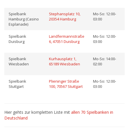
Spielbank
Stephansplatz 10,
Mo-So: 12:00-
Hamburg (Casino
20354 Hamburg
03:00
Esplanade)
Spielbank
Landfermannstraße
Mo-So: 12:00-
Duisburg
6, 47051 Duisburg
03:00
Spielbank
Kurhausplatz 1,
Mo-So: 14:00-
Wiesbaden
65189 Wiesbaden
02:00
Spielbank
Plieninger Straße
Mo-So: 12:00-
Stuttgart
100, 70567 Stuttgart
03:00
Hier gehts zur kompletten Liste mit
allen 70 Spielbanken in
Deutschland