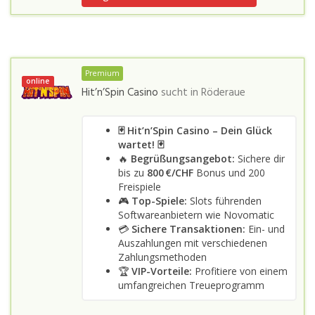
Premium
online
Hit’n’Spin Casino
sucht in
Röderaue
🃏 Hit’n’Spin Casino – Dein Glück
wartet! 🃏
🔥
Begrüßungsangebot:
Sichere dir
bis zu
800 €/CHF
Bonus und 200
Freispiele
🎮
Top-Spiele:
Slots führenden
Softwareanbietern wie Novomatic
💳
Sichere Transaktionen:
Ein- und
Auszahlungen mit verschiedenen
Zahlungsmethoden
🏆
VIP-Vorteile:
Profitiere von einem
umfangreichen Treueprogramm