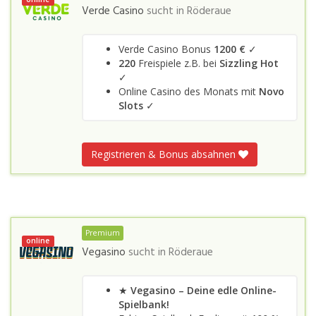
Verde Casino
sucht in
Röderaue
Verde Casino Bonus
1200 €
✓
220
Freispiele z.B. bei
Sizzling Hot
✓
Online Casino des Monats mit
Novo
Slots
✓
Registrieren & Bonus absahnen
Premium
online
Vegasino
sucht in
Röderaue
★
Vegasino – Deine edle Online-
Spielbank!