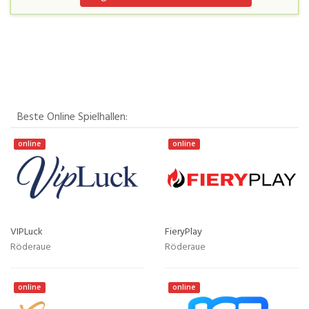
Beste Online Spielhallen:
online
online
VIPLuck
FieryPlay
Röderaue
Röderaue
online
online