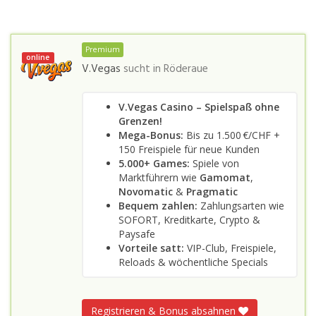
Premium
online
V.Vegas
sucht in
Röderaue
V.Vegas Casino – Spielspaß ohne
Grenzen!
Mega-Bonus:
Bis zu 1.500 €/CHF +
150 Freispiele für neue Kunden
5.000+ Games:
Spiele von
Marktführern wie
Gamomat
,
Novomatic
&
Pragmatic
Bequem zahlen:
Zahlungsarten wie
SOFORT, Kreditkarte, Crypto &
Paysafe
Vorteile satt:
VIP-Club, Freispiele,
Reloads & wöchentliche Specials
Registrieren & Bonus absahnen