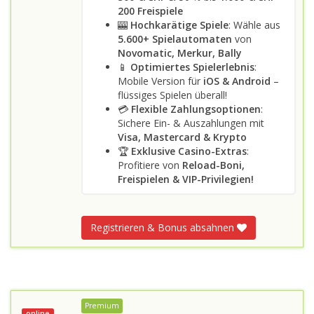
200 Freispiele
🎰
Hochkarätige Spiele
: Wähle aus
5.600+ Spielautomaten
von
Novomatic, Merkur, Bally
📱
Optimiertes Spielerlebnis
:
Mobile Version für
iOS & Android
–
flüssiges Spielen überall!
💳
Flexible Zahlungsoptionen
:
Sichere Ein- & Auszahlungen mit
Visa, Mastercard & Krypto
🏆
Exklusive Casino-Extras
:
Profitiere von
Reload-Boni,
Freispielen & VIP-Privilegien!
Registrieren & Bonus absahnen
Premium
online