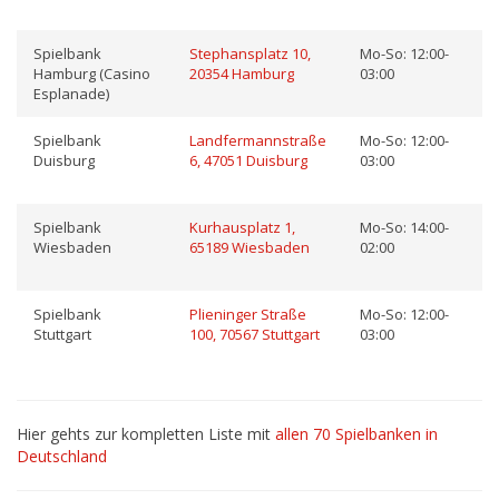
Spielbank
Stephansplatz 10,
Mo-So: 12:00-
Hamburg (Casino
20354 Hamburg
03:00
Esplanade)
Spielbank
Landfermannstraße
Mo-So: 12:00-
Duisburg
6, 47051 Duisburg
03:00
Spielbank
Kurhausplatz 1,
Mo-So: 14:00-
Wiesbaden
65189 Wiesbaden
02:00
Spielbank
Plieninger Straße
Mo-So: 12:00-
Stuttgart
100, 70567 Stuttgart
03:00
Hier gehts zur kompletten Liste mit
allen 70 Spielbanken in
Deutschland