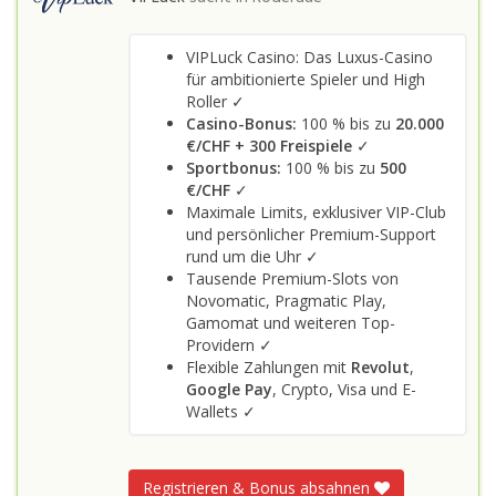
VIPLuck Casino: Das Luxus-Casino
für ambitionierte Spieler und High
Roller ✓
Casino-Bonus:
100 % bis zu
20.000
€/CHF + 300 Freispiele
✓
Sportbonus:
100 % bis zu
500
€/CHF
✓
Maximale Limits, exklusiver VIP-Club
und persönlicher Premium-Support
rund um die Uhr ✓
Tausende Premium-Slots von
Novomatic, Pragmatic Play,
Gamomat und weiteren Top-
Providern ✓
Flexible Zahlungen mit
Revolut
,
Google Pay
, Crypto, Visa und E-
Wallets ✓
Registrieren & Bonus absahnen