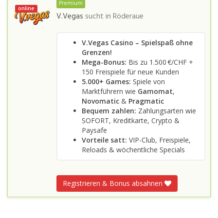
Premium
online
V.Vegas
sucht in
Röderaue
V.Vegas Casino – Spielspaß ohne
Grenzen!
Mega-Bonus:
Bis zu 1.500 €/CHF +
150 Freispiele für neue Kunden
5.000+ Games:
Spiele von
Marktführern wie
Gamomat
,
Novomatic
&
Pragmatic
Bequem zahlen:
Zahlungsarten wie
SOFORT, Kreditkarte, Crypto &
Paysafe
Vorteile satt:
VIP-Club, Freispiele,
Reloads & wöchentliche Specials
Registrieren & Bonus absahnen