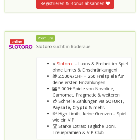
Registrieren & Bonus absahnen
Premium
online
Slotoro
sucht in
Röderaue
⭐
Slotoro
– Luxus & Freiheit im Spiel
ohne Limits & Einschränkungen!
🎁
2.500 €/CHF + 250 Freispiele
für
deine ersten Einzahlungen
🎰 5.000+ Spiele von Novoline,
Gamomat, Pragmatic & weiteren
💳 Schnelle Zahlungen via
SOFORT
,
Paysafe, Crypto
& mehr.
💸 High Limits, keine Grenzen – Spiel
wie ein VIP
🏆 Starke Extras: Tägliche Boni,
Treueprämien & VIP-Club