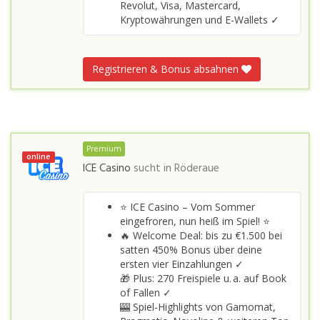
Revolut, Visa, Mastercard,
Kryptowährungen und E-Wallets ✓
Registrieren & Bonus absahnen
Premium
online
ICE Casino
sucht in
Röderaue
⭐ ICE Casino – Vom Sommer
eingefroren, nun heiß im Spiel! ⭐
🔥 Welcome Deal: bis zu €1.500 bei
satten 450% Bonus über deine
ersten vier Einzahlungen ✓
🎁 Plus: 270 Freispiele u. a. auf Book
of Fallen ✓
🎰 Spiel‑Highlights von Gamomat,