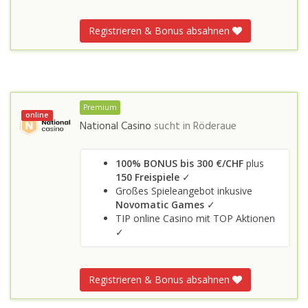
Registrieren & Bonus absahnen
Premium
online
National Casino
sucht in
Röderaue
100% BONUS bis 300 €/CHF
plus
150 Freispiele
✓
Großes Spieleangebot inkusive
Novomatic Games
✓
TIP online Casino mit TOP Aktionen
✓
Registrieren & Bonus absahnen