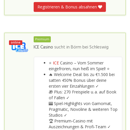
Registrieren & Bonus absahnen
Premium
online
ICE Casino
sucht in
Börm bei Schleswig
⭐
ICE
Casino – Vom Sommer
eingefroren, nun heiß im Spiel! ⭐
🔥 Welcome Deal: bis zu €1.500 bei
satten 450% Bonus über deine
ersten vier Einzahlungen ✓
🎁 Plus: 270 Freispiele u. a. auf Book
of Fallen ✓
🎰 Spiel‑Highlights von Gamomat,
Pragmatic, Novoline & weiteren Top
Studios ✓
🏆 Premium‑Casino mit
Auszeichnungen & Profi‑Team ✓