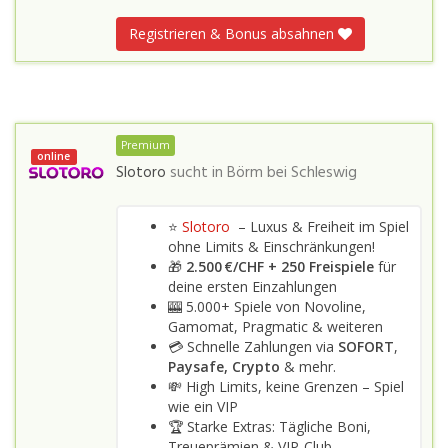
Registrieren & Bonus absahnen
Premium
online
Slotoro
sucht in
Börm bei Schleswig
⭐
Slotoro
– Luxus & Freiheit im Spiel
ohne Limits & Einschränkungen!
🎁
2.500 €/CHF + 250 Freispiele
für
deine ersten Einzahlungen
🎰 5.000+ Spiele von Novoline,
Gamomat, Pragmatic & weiteren
💳 Schnelle Zahlungen via
SOFORT
,
Paysafe, Crypto
& mehr.
💸 High Limits, keine Grenzen – Spiel
wie ein VIP
🏆 Starke Extras: Tägliche Boni,
Treueprämien & VIP-Club