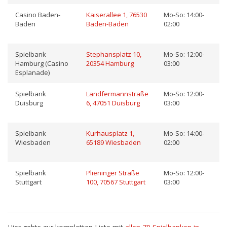
Casino Baden-
Kaiserallee 1, 76530
Mo-So: 14:00-
Baden
Baden-Baden
02:00
Spielbank
Stephansplatz 10,
Mo-So: 12:00-
Hamburg (Casino
20354 Hamburg
03:00
Esplanade)
Spielbank
Landfermannstraße
Mo-So: 12:00-
Duisburg
6, 47051 Duisburg
03:00
Spielbank
Kurhausplatz 1,
Mo-So: 14:00-
Wiesbaden
65189 Wiesbaden
02:00
Spielbank
Plieninger Straße
Mo-So: 12:00-
Stuttgart
100, 70567 Stuttgart
03:00