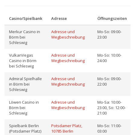
Casino/Spielbank
Adresse
Öffnungszeiten
Merkur Casino in
Adresse und
Mo-So: 09:00-
Börm bei
Wegbeschreibung
23:00
Schleswig
VulkanVegas
Adresse und
Mo-So: 10:00-
Casino in Börm
Wegbeschreibung
24:00
bei Schleswig
Admiral Spielhalle
Adresse und
Mo-So: 09:00-
in Börm bei
Wegbeschreibung
22:00
Schleswig
Löwen Casino in
Adresse und
Mo-Sa: 10:00-
Börm bei
Wegbeschreibung
23:00, So: 12:00-
Schleswig
21:00
Spielbank Berlin
Potsdamer Platz,
Mo-So: 11:00-
(Potsdamer Platz)
10785 Berlin
03:00