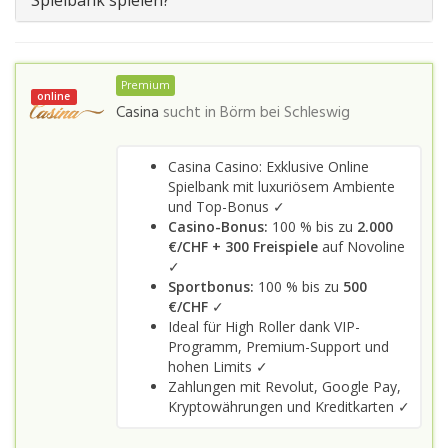
Spielbank spielen?
Premium
online
Casina
sucht in
Börm bei Schleswig
Casina Casino: Exklusive Online
Spielbank mit luxuriösem Ambiente
und Top-Bonus ✓
Casino-Bonus:
100 % bis zu
2.000
€/CHF + 300 Freispiele
auf Novoline
✓
Sportbonus:
100 % bis zu
500
€/CHF
✓
Ideal für High Roller dank VIP-
Programm, Premium-Support und
hohen Limits ✓
Zahlungen mit Revolut, Google Pay,
Kryptowährungen und Kreditkarten ✓