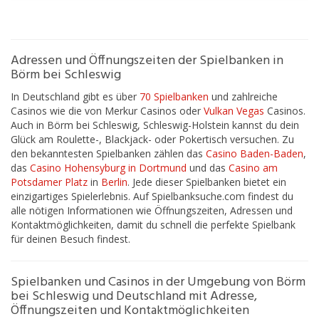
Adressen und Öffnungszeiten der Spielbanken in
Börm bei Schleswig
In Deutschland gibt es über
70 Spielbanken
und zahlreiche
Casinos wie die von Merkur Casinos oder
Vulkan Vegas
Casinos.
Auch in Börm bei Schleswig, Schleswig-Holstein kannst du dein
Glück am Roulette-, Blackjack- oder Pokertisch versuchen. Zu
den bekanntesten Spielbanken zählen das
Casino Baden-Baden
,
das
Casino Hohensyburg in Dortmund
und das
Casino am
Potsdamer Platz
in
Berlin
. Jede dieser Spielbanken bietet ein
einzigartiges Spielerlebnis. Auf Spielbanksuche.com findest du
alle nötigen Informationen wie Öffnungszeiten, Adressen und
Kontaktmöglichkeiten, damit du schnell die perfekte Spielbank
für deinen Besuch findest.
Spielbanken und Casinos in der Umgebung von Börm
bei Schleswig und Deutschland mit Adresse,
Öffnungszeiten und Kontaktmöglichkeiten