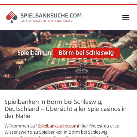
Skip
to
main
Toggl
content
navig
Spielbank in
Börm bei Schleswig
Spielbanken in Börm bei Schleswig,
Deutschland – Übersicht aller Spielcasinos in
der Nähe
Willkommen auf
Spielbanksuche.com
! Hier findest du alles
Wissenswerte zu Spielbanken in Börm bei Schleswig,