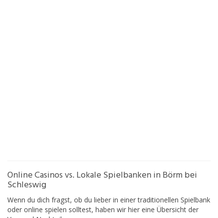
Online Casinos vs. Lokale Spielbanken in Börm bei
Schleswig
Wenn du dich fragst, ob du lieber in einer traditionellen Spielbank
oder online spielen solltest, haben wir hier eine Übersicht der