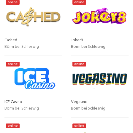
online
online
Cashed
Joker8
Börm bei Schleswig
Börm bei Schleswig
online
online
ICE Casino
Vegasino
Börm bei Schleswig
Börm bei Schleswig
online
online