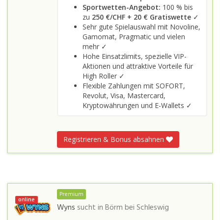
Sportwetten-Angebot:
100 % bis
zu
250 €/CHF + 20 € Gratiswette
✓
Sehr gute Spielauswahl mit Novoline,
Gamomat, Pragmatic und vielen
mehr ✓
Hohe Einsatzlimits, spezielle VIP-
Aktionen und attraktive Vorteile für
High Roller ✓
Flexible Zahlungen mit SOFORT,
Revolut, Visa, Mastercard,
Kryptowährungen und E-Wallets ✓
Registrieren & Bonus absahnen
Premium
online
Wyns
sucht in
Börm bei Schleswig