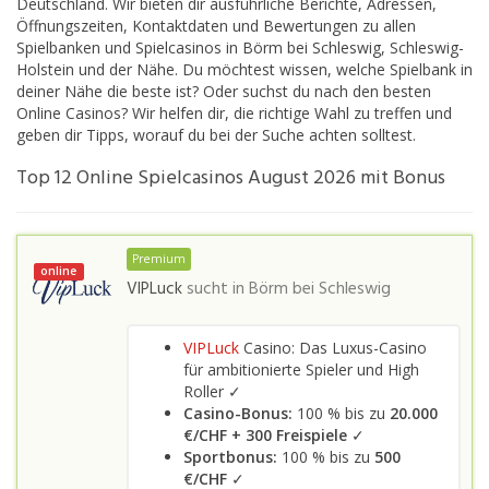
Deutschland. Wir bieten dir ausführliche Berichte, Adressen,
Öffnungszeiten, Kontaktdaten und Bewertungen zu allen
Spielbanken und Spielcasinos in Börm bei Schleswig, Schleswig-
Holstein und der Nähe. Du möchtest wissen, welche Spielbank in
deiner Nähe die beste ist? Oder suchst du nach den besten
Online Casinos? Wir helfen dir, die richtige Wahl zu treffen und
geben dir Tipps, worauf du bei der Suche achten solltest.
Top 12 Online Spielcasinos August 2026 mit Bonus
Premium
online
VIPLuck
sucht in
Börm bei Schleswig
VIPLuck
Casino: Das Luxus-Casino
für ambitionierte Spieler und High
Roller ✓
Casino-Bonus:
100 % bis zu
20.000
€/CHF + 300 Freispiele
✓
Sportbonus:
100 % bis zu
500
€/CHF
✓