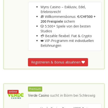
Wyns Casino – Exklusiv, Edel,
Erlebnisreich!
🎁 Willkommensbonus:
€/CHF500 +
200 Freispiele
sichern
🎲 5.500+ Spiele von den besten
Studios
💳 Bezahle flexibel: Fiat & Crypto
👑 VIP-Programm mit individuellen
Belohnungen
Registrieren & Bonus absahnen
Premium
online
Verde Casino
sucht in
Börm bei Schleswig