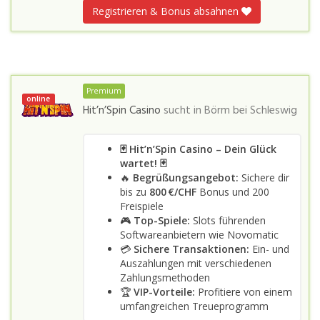
Registrieren & Bonus absahnen
Premium
online
Hit’n’Spin Casino
sucht in
Börm bei Schleswig
🃏 Hit’n’Spin Casino – Dein Glück
wartet! 🃏
🔥
Begrüßungsangebot:
Sichere dir
bis zu
800 €/CHF
Bonus und 200
Freispiele
🎮
Top-Spiele:
Slots führenden
Softwareanbietern wie Novomatic
💳
Sichere Transaktionen:
Ein- und
Auszahlungen mit verschiedenen
Zahlungsmethoden
🏆
VIP-Vorteile:
Profitiere von einem
umfangreichen Treueprogramm