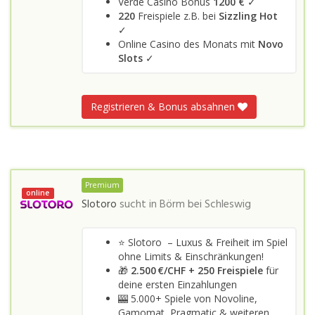
Verde Casino Bonus
1200 €
✓
220
Freispiele z.B. bei
Sizzling Hot
✓
Online Casino des Monats mit
Novo
Slots
✓
Registrieren & Bonus absahnen
Premium
online
Slotoro
sucht in
Börm bei Schleswig
⭐ Slotoro – Luxus & Freiheit im Spiel
ohne Limits & Einschränkungen!
🎁
2.500 €/CHF + 250 Freispiele
für
deine ersten Einzahlungen
🎰 5.000+ Spiele von Novoline,
Gamomat, Pragmatic & weiteren