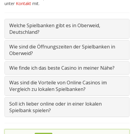
unter
Kontakt
mit.
Welche Spielbanken gibt es in Oberweid,
Deutschland?
Wie sind die Öffnungszeiten der Spielbanken in
Oberweid?
Wie finde ich das beste Casino in meiner Nähe?
Was sind die Vorteile von Online Casinos im
Vergleich zu lokalen Spielbanken?
Soll ich lieber online oder in einer lokalen
Spielbank spielen?