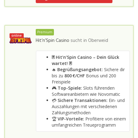
Premium
online
Hit’n’Spin Casino
sucht in
Oberweid
🃏 Hit’n’Spin Casino – Dein Glück
wartet! 🃏
🔥
Begrüßungsangebot:
Sichere dir
bis zu
800 €/CHF
Bonus und 200
Freispiele
🎮
Top-Spiele:
Slots führenden
Softwareanbietern wie Novomatic
💳
Sichere Transaktionen:
Ein- und
Auszahlungen mit verschiedenen
Zahlungsmethoden
🏆
VIP-Vorteile:
Profitiere von einem
umfangreichen Treueprogramm