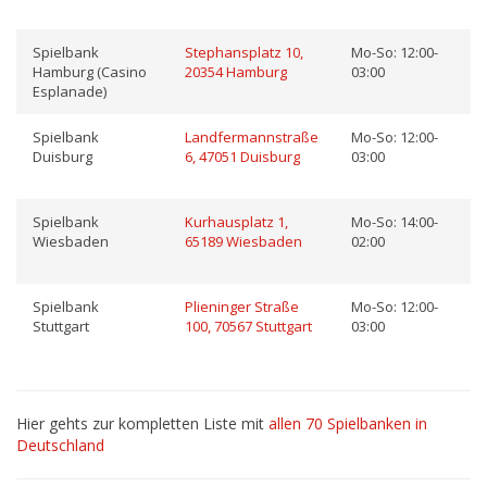
Spielbank
Stephansplatz 10,
Mo-So: 12:00-
Hamburg (Casino
20354 Hamburg
03:00
Esplanade)
Spielbank
Landfermannstraße
Mo-So: 12:00-
Duisburg
6, 47051 Duisburg
03:00
Spielbank
Kurhausplatz 1,
Mo-So: 14:00-
Wiesbaden
65189 Wiesbaden
02:00
Spielbank
Plieninger Straße
Mo-So: 12:00-
Stuttgart
100, 70567 Stuttgart
03:00
Hier gehts zur kompletten Liste mit
allen 70 Spielbanken in
Deutschland