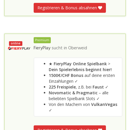
Registrieren & Bonus absahnen
Premium
online
FieryPlay
sucht in
Oberweid
★
FieryPlay Online Spielbank
>
Dein Spielerlebnis beginnt hier!
1500€/CHF Bonus
auf deine ersten
Einzahlungen ✓
225 Freispiele
, z.B. bei
Faust
✓
Novomatic & Pragmatic
– alle
beliebten Spielbank Slots ✓
Von den Machern von
VulkanVegas
✓