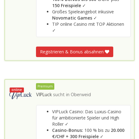
150 Freispiele
✓
Großes Spieleangebot inkusive
Novomatic Games
✓
TIP online Casino mit TOP Aktionen
✓
Registrieren & Bonus absahnen
Premium
online
VIPLuck
sucht in
Oberweid
VIPLuck Casino: Das Luxus-Casino
für ambitionierte Spieler und High
Roller ✓
Casino-Bonus:
100 % bis zu
20.000
€/CHF + 300 Freispiele
✓