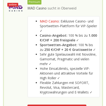
Premium
online
MAD Casino
sucht in
Oberweid
MAD Casino
: Exklusive Casino- und
Sportwetten-Plattform für VIP-Spieler
✓
Casino-Angebot:
100 % bis zu
1.000
€/CHF + 200 Freispiele
✓
Sportwetten-Angebot:
100 % bis
zu
250 €/CHF + 20 € Gratiswette
✓
Sehr gute Spielauswahl mit Novoline,
Gamomat, Pragmatic und vielen
mehr ✓
Hohe Einsatzlimits, spezielle VIP-
Aktionen und attraktive Vorteile für
High Roller ✓
Flexible Zahlungen mit SOFORT,
Revolut, Visa, Mastercard,
Kryptowährungen und E-Wallets ✓