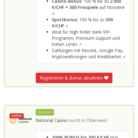
Casino-Bonus:
100 % bis zu
2.000
€/CHF + 300 Freispiele
auf Novoline
✓
Sportbonus:
100 % bis zu
500
€/CHF
✓
Ideal für High Roller dank VIP-
Programm, Premium-Support und
hohen Limits ✓
Zahlungen mit Revolut, Google Pay,
Kryptowährungen und Kreditkarten ✓
Registrieren & Bonus absahnen
Premium
online
National Casino
sucht in
Oberweid
100% BONUS bis 300 €/CHF
plus