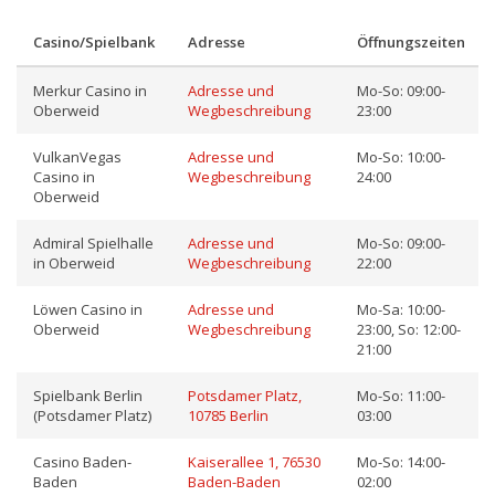
Casino/Spielbank
Adresse
Öffnungszeiten
Merkur Casino in
Adresse und
Mo-So: 09:00-
Oberweid
Wegbeschreibung
23:00
VulkanVegas
Adresse und
Mo-So: 10:00-
Casino in
Wegbeschreibung
24:00
Oberweid
Admiral Spielhalle
Adresse und
Mo-So: 09:00-
in Oberweid
Wegbeschreibung
22:00
Löwen Casino in
Adresse und
Mo-Sa: 10:00-
Oberweid
Wegbeschreibung
23:00, So: 12:00-
21:00
Spielbank Berlin
Potsdamer Platz,
Mo-So: 11:00-
(Potsdamer Platz)
10785 Berlin
03:00
Casino Baden-
Kaiserallee 1, 76530
Mo-So: 14:00-
Baden
Baden-Baden
02:00