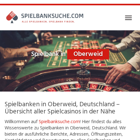
Skip
to
main
Toggl
content
navig
Spielbank in
Oberweid
Spielbanken in Oberweid, Deutschland –
Übersicht aller Spielcasinos in der Nähe
Willkommen auf
Spielbanksuche.com
! Hier findest du alles
Wissenswerte zu Spielbanken in Oberweid, Deutschland. Wir
bieten dir ausführliche Berichte, Adressen, Öffnungszeiten,