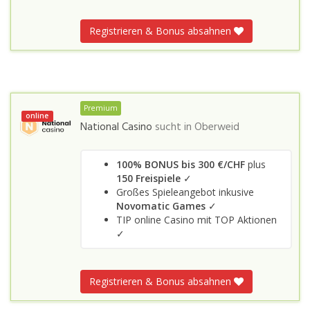
Registrieren & Bonus absahnen
Premium
online
National Casino
sucht in
Oberweid
100% BONUS bis 300 €/CHF
plus
150 Freispiele
✓
Großes Spieleangebot inkusive
Novomatic Games
✓
TIP online Casino mit TOP Aktionen
✓
Registrieren & Bonus absahnen