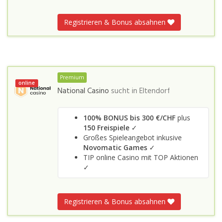
Registrieren & Bonus absahnen
Premium
online
National Casino
sucht in
Eltendorf
100% BONUS bis 300 €/CHF
plus
150 Freispiele
✓
Großes Spieleangebot inkusive
Novomatic Games
✓
TIP online Casino mit TOP Aktionen
✓
Registrieren & Bonus absahnen