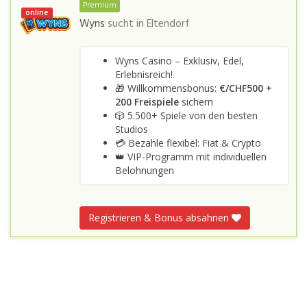
Premium
online
Wyns
sucht in
Eltendorf
Wyns Casino – Exklusiv, Edel,
Erlebnisreich!
🎁 Willkommensbonus:
€/CHF500 +
200 Freispiele
sichern
🎲 5.500+ Spiele von den besten
Studios
💳 Bezahle flexibel: Fiat & Crypto
👑 VIP-Programm mit individuellen
Belohnungen
Registrieren & Bonus absahnen