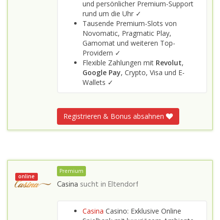
und persönlicher Premium-Support
rund um die Uhr ✓
Tausende Premium-Slots von
Novomatic, Pragmatic Play,
Gamomat und weiteren Top-
Providern ✓
Flexible Zahlungen mit
Revolut
,
Google Pay
, Crypto, Visa und E-
Wallets ✓
Registrieren & Bonus absahnen
Premium
online
Casina
sucht in
Eltendorf
Casina
Casino: Exklusive Online