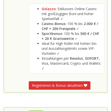
Golazzo
: Exklusives Online Casino
mit großzügigen Boni und hoher
Spielvielfalt ✓
Casino-Bonus:
100 % bis
2.000 € /
CHF + 200 Freispiele
✓
Sportbonus:
100 % bis
500 € / CHF
+ 20 € Gratiswette
✓
Ideal für High Roller mit hohen Ein-
und Auszahlungslimits sowie VIP-
Vorteilen ✓
Einzahlungen per
Revolut
,
SOFORT
,
Visa, Mastercard, Crypto und Wallets
✓
Registrieren & Bonus absahnen