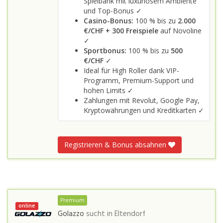
Spielbank mit luxuriösem Ambiente
und Top-Bonus ✓
Casino-Bonus:
100 % bis zu
2.000
€/CHF + 300 Freispiele
auf Novoline
✓
Sportbonus:
100 % bis zu
500
€/CHF
✓
Ideal für High Roller dank VIP-
Programm, Premium-Support und
hohen Limits ✓
Zahlungen mit Revolut, Google Pay,
Kryptowährungen und Kreditkarten ✓
Registrieren & Bonus absahnen
Premium
online
Golazzo
sucht in
Eltendorf