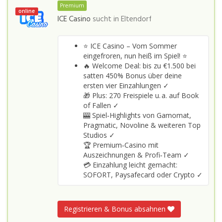
Premium
online
ICE Casino
sucht in
Eltendorf
⭐ ICE Casino – Vom Sommer
eingefroren, nun heiß im Spiel! ⭐
🔥 Welcome Deal: bis zu €1.500 bei
satten 450% Bonus über deine
ersten vier Einzahlungen ✓
🎁 Plus: 270 Freispiele u. a. auf Book
of Fallen ✓
🎰 Spiel‑Highlights von Gamomat,
Pragmatic, Novoline & weiteren Top
Studios ✓
🏆 Premium‑Casino mit
Auszeichnungen & Profi‑Team ✓
💳 Einzahlung leicht gemacht:
SOFORT, Paysafecard oder Crypto ✓
Registrieren & Bonus absahnen