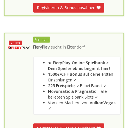
Registrieren & Bonus absahnen
Premium
online
FieryPlay
sucht in
Eltendorf
★
FieryPlay Online Spielbank
>
Dein Spielerlebnis beginnt hier!
1500€/CHF Bonus
auf deine ersten
Einzahlungen ✓
225 Freispiele
, z.B. bei
Faust
✓
Novomatic & Pragmatic
– alle
beliebten Spielbank Slots ✓
Von den Machern von
VulkanVegas
✓