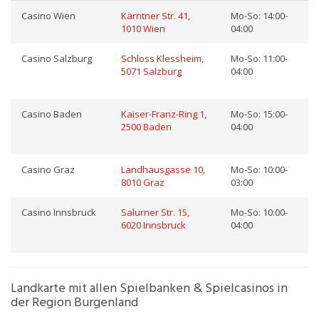
Casino Wien
Kärntner Str. 41,
Mo-So: 14:00-
1010 Wien
04:00
Casino Salzburg
Schloss Klessheim,
Mo-So: 11:00-
5071 Salzburg
04:00
Casino Baden
Kaiser-Franz-Ring 1,
Mo-So: 15:00-
2500 Baden
04:00
Casino Graz
Landhausgasse 10,
Mo-So: 10:00-
8010 Graz
03:00
Casino Innsbruck
Salurner Str. 15,
Mo-So: 10:00-
6020 Innsbruck
04:00
Landkarte mit allen Spielbanken & Spielcasinos in
der Region Burgenland