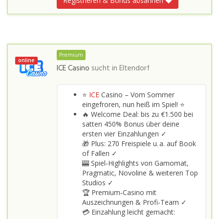
Registrieren & Bonus absahnen
Premium
online
ICE Casino
sucht in
Eltendorf
⭐
ICE
Casino – Vom Sommer
eingefroren, nun heiß im Spiel! ⭐
🔥 Welcome Deal: bis zu €1.500 bei
satten 450% Bonus über deine
ersten vier Einzahlungen ✓
🎁 Plus: 270 Freispiele u. a. auf Book
of Fallen ✓
🎰 Spiel‑Highlights von Gamomat,
Pragmatic, Novoline & weiteren Top
Studios ✓
🏆 Premium‑Casino mit
Auszeichnungen & Profi‑Team ✓
💳 Einzahlung leicht gemacht: