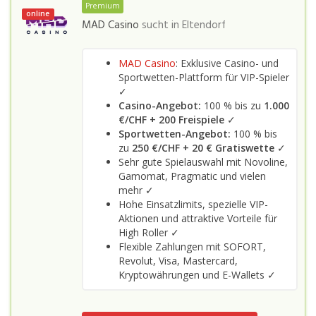
Premium
online
MAD Casino
sucht in
Eltendorf
MAD Casino
: Exklusive Casino- und
Sportwetten-Plattform für VIP-Spieler
✓
Casino-Angebot:
100 % bis zu
1.000
€/CHF + 200 Freispiele
✓
Sportwetten-Angebot:
100 % bis
zu
250 €/CHF + 20 € Gratiswette
✓
Sehr gute Spielauswahl mit Novoline,
Gamomat, Pragmatic und vielen
mehr ✓
Hohe Einsatzlimits, spezielle VIP-
Aktionen und attraktive Vorteile für
High Roller ✓
Flexible Zahlungen mit SOFORT,
Revolut, Visa, Mastercard,
Kryptowährungen und E-Wallets ✓