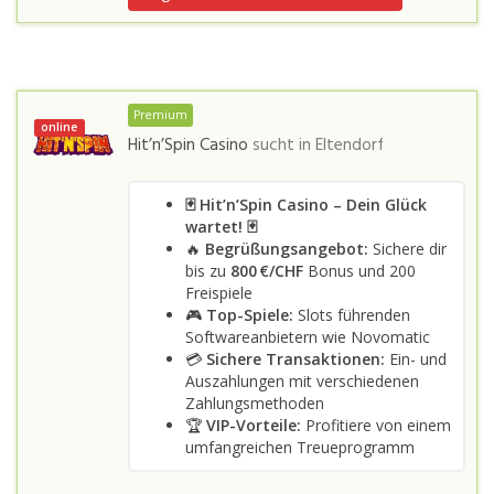
Premium
online
Hit’n’Spin Casino
sucht in
Eltendorf
🃏 Hit’n’Spin Casino – Dein Glück
wartet! 🃏
🔥
Begrüßungsangebot:
Sichere dir
bis zu
800 €/CHF
Bonus und 200
Freispiele
🎮
Top-Spiele:
Slots führenden
Softwareanbietern wie Novomatic
💳
Sichere Transaktionen:
Ein- und
Auszahlungen mit verschiedenen
Zahlungsmethoden
🏆
VIP-Vorteile:
Profitiere von einem
umfangreichen Treueprogramm