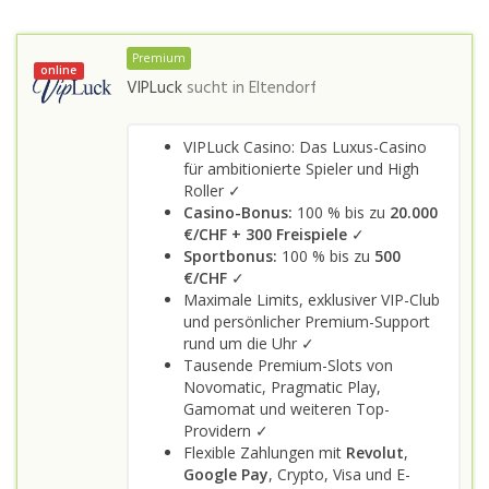
Premium
online
VIPLuck
sucht in
Eltendorf
VIPLuck Casino: Das Luxus-Casino
für ambitionierte Spieler und High
Roller ✓
Casino-Bonus:
100 % bis zu
20.000
€/CHF + 300 Freispiele
✓
Sportbonus:
100 % bis zu
500
€/CHF
✓
Maximale Limits, exklusiver VIP-Club
und persönlicher Premium-Support
rund um die Uhr ✓
Tausende Premium-Slots von
Novomatic, Pragmatic Play,
Gamomat und weiteren Top-
Providern ✓
Flexible Zahlungen mit
Revolut
,
Google Pay
, Crypto, Visa und E-