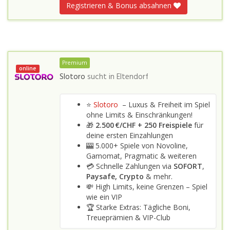
Registrieren & Bonus absahnen
Premium
online
Slotoro
sucht in
Eltendorf
⭐
Slotoro
– Luxus & Freiheit im Spiel
ohne Limits & Einschränkungen!
🎁
2.500 €/CHF + 250 Freispiele
für
deine ersten Einzahlungen
🎰 5.000+ Spiele von Novoline,
Gamomat, Pragmatic & weiteren
💳 Schnelle Zahlungen via
SOFORT
,
Paysafe, Crypto
& mehr.
💸 High Limits, keine Grenzen – Spiel
wie ein VIP
🏆 Starke Extras: Tägliche Boni,
Treueprämien & VIP-Club