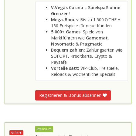
V.Vegas Casino – Spielspaß ohne
Grenzen!
Mega-Bonus:
Bis zu 1.500 €/CHF +
150 Freispiele für neue Kunden
5.000+ Games:
Spiele von
Marktführern wie
Gamomat
,
Novomatic
&
Pragmatic
Bequem zahlen:
Zahlungsarten wie
SOFORT, Kreditkarte, Crypto &
Paysafe
Vorteile satt:
VIP-Club, Freispiele,
Reloads & wöchentliche Specials
Registrieren & Bonus absahnen
Premium
online