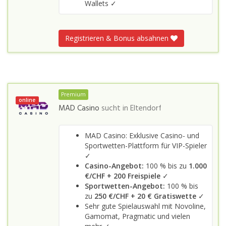
Wallets ✓
Registrieren & Bonus absahnen
Premium
online
MAD Casino
sucht in
Eltendorf
MAD Casino: Exklusive Casino- und
Sportwetten-Plattform für VIP-Spieler
✓
Casino-Angebot:
100 % bis zu
1.000
€/CHF + 200 Freispiele
✓
Sportwetten-Angebot:
100 % bis
zu
250 €/CHF + 20 € Gratiswette
✓
Sehr gute Spielauswahl mit Novoline,
Gamomat, Pragmatic und vielen