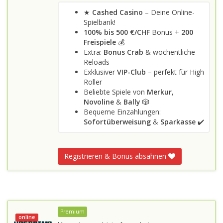
★
Cashed Casino
– Deine Online-
Spielbank!
100% bis 500 €/CHF
Bonus +
200
Freispiele
💰
Extra:
Bonus Crab
& wöchentliche
Reloads
Exklusiver
VIP-Club
– perfekt für High
Roller
Beliebte Spiele von
Merkur
,
Novoline
&
Bally
🎲
Bequeme Einzahlungen:
Sofortüberweisung
&
Sparkasse
✔️
Registrieren & Bonus absahnen
Premium
online