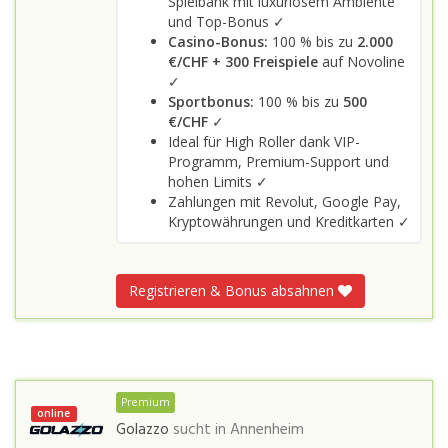
Spielbank mit luxuriösem Ambiente
und Top-Bonus ✓
Casino-Bonus:
100 % bis zu
2.000
€/CHF + 300 Freispiele
auf Novoline
✓
Sportbonus:
100 % bis zu
500
€/CHF
✓
Ideal für High Roller dank VIP-
Programm, Premium-Support und
hohen Limits ✓
Zahlungen mit Revolut, Google Pay,
Kryptowährungen und Kreditkarten ✓
Registrieren & Bonus absahnen
Premium
online
Golazzo
sucht in
Annenheim