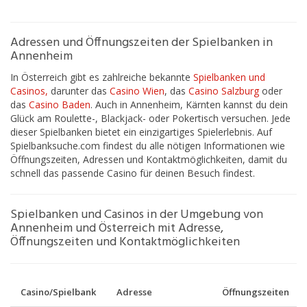
Adressen und Öffnungszeiten der Spielbanken in
Annenheim
In Österreich gibt es zahlreiche bekannte
Spielbanken und
Casinos,
darunter das
Casino Wien
, das
Casino Salzburg
oder
das
Casino Baden
. Auch in Annenheim, Kärnten kannst du dein
Glück am Roulette-, Blackjack- oder Pokertisch versuchen. Jede
dieser Spielbanken bietet ein einzigartiges Spielerlebnis. Auf
Spielbanksuche.com findest du alle nötigen Informationen wie
Öffnungszeiten, Adressen und Kontaktmöglichkeiten, damit du
schnell das passende Casino für deinen Besuch findest.
Spielbanken und Casinos in der Umgebung von
Annenheim und Österreich mit Adresse,
Öffnungszeiten und Kontaktmöglichkeiten
Casino/Spielbank
Adresse
Öffnungszeiten