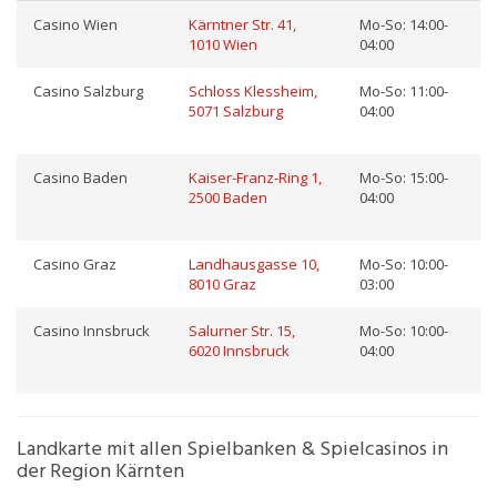
Casino Wien
Kärntner Str. 41,
Mo-So: 14:00-
1010 Wien
04:00
Casino Salzburg
Schloss Klessheim,
Mo-So: 11:00-
5071 Salzburg
04:00
Casino Baden
Kaiser-Franz-Ring 1,
Mo-So: 15:00-
2500 Baden
04:00
Casino Graz
Landhausgasse 10,
Mo-So: 10:00-
8010 Graz
03:00
Casino Innsbruck
Salurner Str. 15,
Mo-So: 10:00-
6020 Innsbruck
04:00
Landkarte mit allen Spielbanken & Spielcasinos in
der Region Kärnten