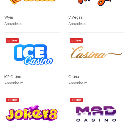
Wyns
V.Vegas
Annenheim
Annenheim
online
online
ICE Casino
Casina
Annenheim
Annenheim
online
online