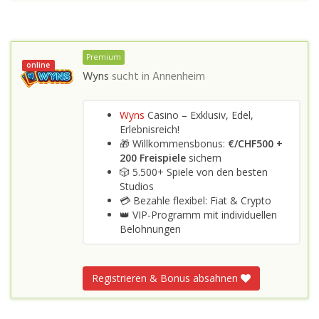
Premium
online
Wyns
sucht in
Annenheim
Wyns
Casino – Exklusiv, Edel,
Erlebnisreich!
🎁 Willkommensbonus:
€/CHF500 +
200 Freispiele
sichern
🎲 5.500+ Spiele von den besten
Studios
💳 Bezahle flexibel: Fiat & Crypto
👑 VIP-Programm mit individuellen
Belohnungen
Registrieren & Bonus absahnen