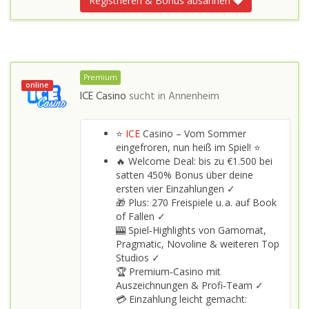
Registrieren & Bonus absahnen
Premium
online
ICE Casino
sucht in
Annenheim
⭐
ICE
Casino – Vom Sommer
eingefroren, nun heiß im Spiel! ⭐
🔥 Welcome Deal: bis zu €1.500 bei
satten 450% Bonus über deine
ersten vier Einzahlungen ✓
🎁 Plus: 270 Freispiele u. a. auf Book
of Fallen ✓
🎰 Spiel‑Highlights von Gamomat,
Pragmatic, Novoline & weiteren Top
Studios ✓
🏆 Premium‑Casino mit
Auszeichnungen & Profi‑Team ✓
💳 Einzahlung leicht gemacht: