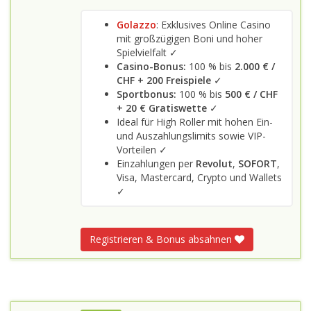
Golazzo
: Exklusives Online Casino
mit großzügigen Boni und hoher
Spielvielfalt ✓
Casino-Bonus:
100 % bis
2.000 € /
CHF + 200 Freispiele
✓
Sportbonus:
100 % bis
500 € / CHF
+ 20 € Gratiswette
✓
Ideal für High Roller mit hohen Ein-
und Auszahlungslimits sowie VIP-
Vorteilen ✓
Einzahlungen per
Revolut
,
SOFORT
,
Visa, Mastercard, Crypto und Wallets
✓
Registrieren & Bonus absahnen