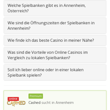
Welche Spielbanken gibt es in Annenheim,
Österreich?
Wie sind die Öffnungszeiten der Spielbanken in
Annenheim?
Wie finde ich das beste Casino in meiner Nähe?
Was sind die Vorteile von Online Casinos im
Vergleich zu lokalen Spielbanken?
Soll ich lieber online oder in einer lokalen
Spielbank spielen?
Premium
online
Cashed
sucht in
Annenheim