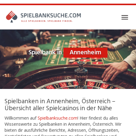
Skip
to
main
Toggl
content
navig
Spielbank in
Annenheim
Spielbanken in Annenheim, Österreich –
Übersicht aller Spielcasinos in der Nähe
Willkommen auf
Spielbanksuche.com
! Hier findest du alles
Wissenswerte zu Spielbanken in Annenheim, Österreich. Wir
bieten dir ausführliche Berichte, Adressen, Öffnungszeiten,