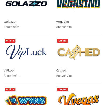
Golazzo
Vegasino
Annenheim
Annenheim
online
online
VIPLuck
Cashed
Annenheim
Annenheim
online
online