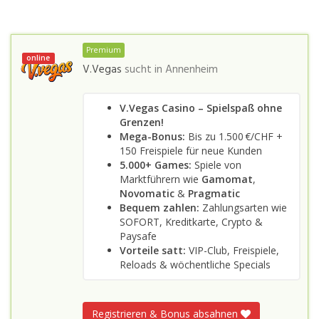
Premium
online
V.Vegas
sucht in
Annenheim
V.Vegas Casino – Spielspaß ohne
Grenzen!
Mega-Bonus:
Bis zu 1.500 €/CHF +
150 Freispiele für neue Kunden
5.000+ Games:
Spiele von
Marktführern wie
Gamomat
,
Novomatic
&
Pragmatic
Bequem zahlen:
Zahlungsarten wie
SOFORT, Kreditkarte, Crypto &
Paysafe
Vorteile satt:
VIP-Club, Freispiele,
Reloads & wöchentliche Specials
Registrieren & Bonus absahnen