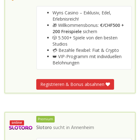
Wyns Casino – Exklusiv, Edel,
Erlebnisreich!
🎁 Willkommensbonus:
€/CHF500 +
200 Freispiele
sichern
🎲 5.500+ Spiele von den besten
Studios
💳 Bezahle flexibel: Fiat & Crypto
👑 VIP-Programm mit individuellen
Belohnungen
Registrieren & Bonus absahnen
Premium
online
Slotoro
sucht in
Annenheim