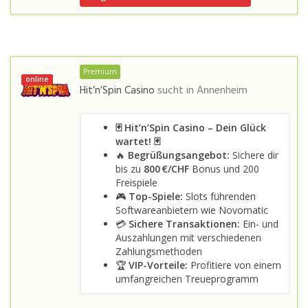
Premium
online
Hit’n’Spin Casino
sucht in
Annenheim
🃏 Hit’n’Spin Casino – Dein Glück
wartet! 🃏
🔥
Begrüßungsangebot:
Sichere dir
bis zu
800 €/CHF
Bonus und 200
Freispiele
🎮
Top-Spiele:
Slots führenden
Softwareanbietern wie Novomatic
💳
Sichere Transaktionen:
Ein- und
Auszahlungen mit verschiedenen
Zahlungsmethoden
🏆
VIP-Vorteile:
Profitiere von einem
umfangreichen Treueprogramm