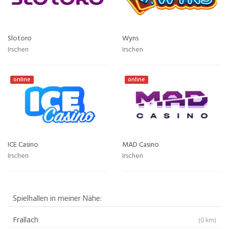
Slotoro
Wyns
Irschen
Irschen
online
online
ICE Casino
MAD Casino
Irschen
Irschen
Spielhallen in meiner Nähe:
Frallach
(0 km)