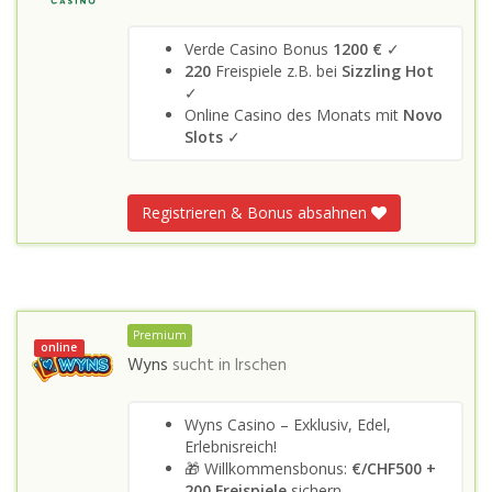
Verde Casino Bonus
1200 €
✓
220
Freispiele z.B. bei
Sizzling Hot
✓
Online Casino des Monats mit
Novo
Slots
✓
Registrieren & Bonus absahnen
Premium
online
Wyns
sucht in
Irschen
Wyns Casino – Exklusiv, Edel,
Erlebnisreich!
🎁 Willkommensbonus:
€/CHF500 +
200 Freispiele
sichern