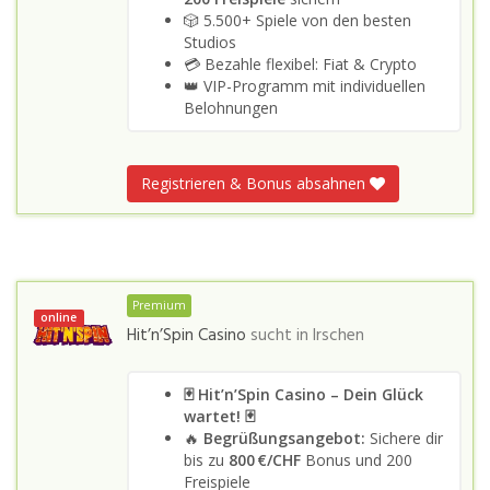
🎲 5.500+ Spiele von den besten
Studios
💳 Bezahle flexibel: Fiat & Crypto
👑 VIP-Programm mit individuellen
Belohnungen
Registrieren & Bonus absahnen
Premium
online
Hit’n’Spin Casino
sucht in
Irschen
🃏 Hit’n’Spin Casino – Dein Glück
wartet! 🃏
🔥
Begrüßungsangebot:
Sichere dir
bis zu
800 €/CHF
Bonus und 200
Freispiele