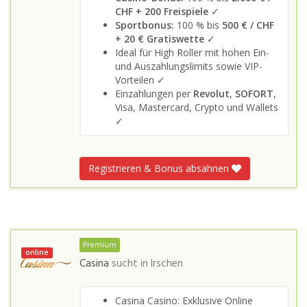
CHF + 200 Freispiele
✓
Sportbonus:
100 % bis
500 € / CHF
+ 20 € Gratiswette
✓
Ideal für High Roller mit hohen Ein-
und Auszahlungslimits sowie VIP-
Vorteilen ✓
Einzahlungen per
Revolut
,
SOFORT
,
Visa, Mastercard, Crypto und Wallets
✓
Registrieren & Bonus absahnen
Premium
online
Casina
sucht in
Irschen
Casina Casino: Exklusive Online