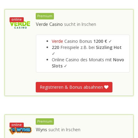
Premium
online
Verde Casino
sucht in
Irschen
Verde
Casino Bonus
1200 €
✓
220
Freispiele z.B. bei
Sizzling Hot
✓
Online Casino des Monats mit
Novo
Slots
✓
Registrieren & Bonus absahnen
Premium
online
Wyns
sucht in
Irschen