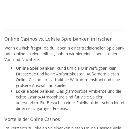
Online Casinos vs. Lokale Spielbanken in Irschen
Wenn du dich fragst, ob du lieber in einer traditionellen Spielbank
oder online spielen solltest, haben wir hier eine Übersicht der
Vor- und Nachteile:
Online Spielbanken
: Rund um die Uhr verfügbar, kein
Dresscode und keine Anfahrtskosten. Außerdem bieten
Online Casinos oft attraktive Willkommensboni und eine
größere Auswahl an Spielen.
Lokale Spielbanken
: Das glamouröse Ambiente und die
echte Casino-Atmosphäre sind für viele Spieler
unersetzlich. Ein Besuch in einer Spielbank in Irschen bietet
dir ein einzigartiges Erlebnis.
Vorteile der Online Casinos
Im Vergleich zu lokalen Spielbanken bieten Online Casinos viele