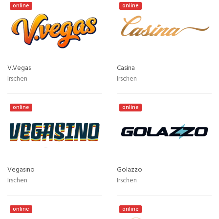
online
online
V.Vegas
Casina
Irschen
Irschen
online
online
Vegasino
Golazzo
Irschen
Irschen
online
online