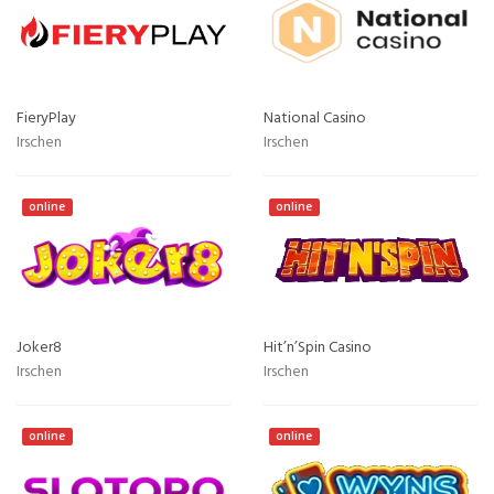
FieryPlay
National Casino
Irschen
Irschen
online
online
Joker8
Hit’n’Spin Casino
Irschen
Irschen
online
online