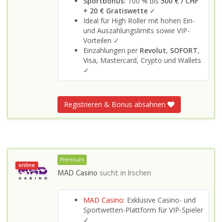
Sportbonus:
100 % bis
500 € / CHF
+ 20 € Gratiswette
✓
Ideal für High Roller mit hohen Ein-
und Auszahlungslimits sowie VIP-
Vorteilen ✓
Einzahlungen per
Revolut
,
SOFORT
,
Visa, Mastercard, Crypto und Wallets
✓
Registrieren & Bonus absahnen
Premium
online
MAD Casino
sucht in
Irschen
MAD Casino
: Exklusive Casino- und
Sportwetten-Plattform für VIP-Spieler
✓