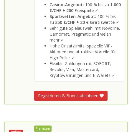
Casino-Angebot:
100 % bis zu
1.000
€/CHF + 200 Freispiele
✓
Sportwetten-Angebot:
100 % bis
zu
250 €/CHF + 20 € Gratiswette
✓
Sehr gute Spielauswahl mit Novoline,
Gamomat, Pragmatic und vielen
mehr ✓
Hohe Einsatzlimits, spezielle VIP-
Aktionen und attraktive Vorteile für
High Roller ✓
Flexible Zahlungen mit SOFORT,
Revolut, Visa, Mastercard,
Kryptowährungen und E-Wallets ✓
Registrieren & Bonus absahnen
Premium
online