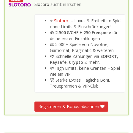
Slotoro
sucht in
Irschen
⭐
Slotoro
– Luxus & Freiheit im Spiel
ohne Limits & Einschränkungen!
🎁
2.500 €/CHF + 250 Freispiele
für
deine ersten Einzahlungen
🎰 5.000+ Spiele von Novoline,
Gamomat, Pragmatic & weiteren
💳 Schnelle Zahlungen via
SOFORT
,
Paysafe, Crypto
& mehr.
💸 High Limits, keine Grenzen – Spiel
wie ein VIP
🏆 Starke Extras: Tägliche Boni,
Treueprämien & VIP-Club
Registrieren & Bonus absahnen