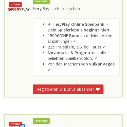
Premium
online
FieryPlay
sucht in
Irschen
★
FieryPlay Online Spielbank
>
Dein Spielerlebnis beginnt hier!
1500€/CHF Bonus
auf deine ersten
Einzahlungen ✓
225 Freispiele
, z.B. bei
Faust
✓
Novomatic & Pragmatic
– alle
beliebten Spielbank Slots ✓
Von den Machern von
VulkanVegas
✓
Registrieren & Bonus absahnen
Premium
online