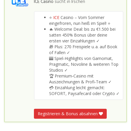
ICE Casino
sucht in
Irschen
⭐
ICE
Casino – Vom Sommer
eingefroren, nun heiß im Spiel! ⭐
🔥 Welcome Deal: bis zu €1.500 bei
satten 450% Bonus über deine
ersten vier Einzahlungen ✓
🎁 Plus: 270 Freispiele u. a. auf Book
of Fallen ✓
🎰 Spiel‑Highlights von Gamomat,
Pragmatic, Novoline & weiteren Top
Studios ✓
🏆 Premium‑Casino mit
Auszeichnungen & Profi‑Team ✓
💳 Einzahlung leicht gemacht:
SOFORT, Paysafecard oder Crypto ✓
Registrieren & Bonus absahnen