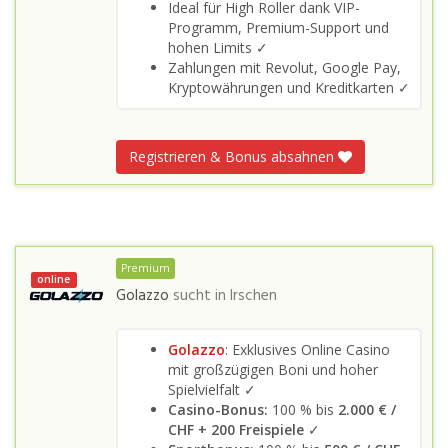
Ideal für High Roller dank VIP-
Programm, Premium-Support und
hohen Limits ✓
Zahlungen mit Revolut, Google Pay,
Kryptowährungen und Kreditkarten ✓
Registrieren & Bonus absahnen
Premium
online
Golazzo
sucht in
Irschen
Golazzo
: Exklusives Online Casino
mit großzügigen Boni und hoher
Spielvielfalt ✓
Casino-Bonus:
100 % bis
2.000 € /
CHF + 200 Freispiele
✓