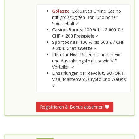
Golazzo
: Exklusives Online Casino
mit großzügigen Boni und hoher
Spielvielfalt ✓
Casino-Bonus:
100 % bis
2.000 € /
CHF + 200 Freispiele
✓
Sportbonus:
100 % bis
500 € / CHF
+ 20 € Gratiswette
✓
Ideal für High Roller mit hohen Ein-
und Auszahlungslimits sowie VIP-
Vorteilen ✓
Einzahlungen per
Revolut
,
SOFORT
,
Visa, Mastercard, Crypto und Wallets
✓
Registrieren & Bonus absahnen