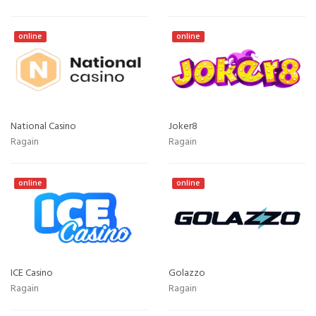
online
online
National Casino
Joker8
Ragain
Ragain
online
online
ICE Casino
Golazzo
Ragain
Ragain