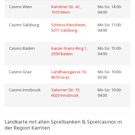
Casino Wien
Kärntner Str. 41,
Mo-So: 14:00-
1010 Wien
04:00
Casino Salzburg
Schloss Klessheim,
Mo-So: 11:00-
5071 Salzburg
04:00
Casino Baden
Kaiser-Franz-Ring 1,
Mo-So: 15:00-
2500 Baden
04:00
Casino Graz
Landhausgasse 10,
Mo-So: 10:00-
8010 Graz
03:00
Casino Innsbruck
Salurner Str. 15,
Mo-So: 10:00-
6020 Innsbruck
04:00
Landkarte mit allen Spielbanken & Spielcasinos in
der Region Kärnten