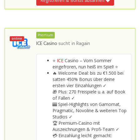
Registrieren & Bonus absahnen
Premium
online
ICE Casino
sucht in
Ragain
⭐
ICE
Casino – Vom Sommer
eingefroren, nun heiß im Spiel! ⭐
🔥 Welcome Deal: bis zu €1.500 bei
satten 450% Bonus über deine
ersten vier Einzahlungen ✓
🎁 Plus: 270 Freispiele u. a. auf Book
of Fallen ✓
🎰 Spiel‑Highlights von Gamomat,
Pragmatic, Novoline & weiteren Top
Studios ✓
🏆 Premium‑Casino mit
Auszeichnungen & Profi‑Team ✓
💳 Einzahlung leicht gemacht: