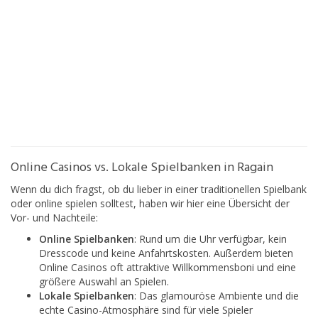
Online Casinos vs. Lokale Spielbanken in Ragain
Wenn du dich fragst, ob du lieber in einer traditionellen Spielbank
oder online spielen solltest, haben wir hier eine Übersicht der
Vor- und Nachteile:
Online Spielbanken
: Rund um die Uhr verfügbar, kein
Dresscode und keine Anfahrtskosten. Außerdem bieten
Online Casinos oft attraktive Willkommensboni und eine
größere Auswahl an Spielen.
Lokale Spielbanken
: Das glamouröse Ambiente und die
echte Casino-Atmosphäre sind für viele Spieler