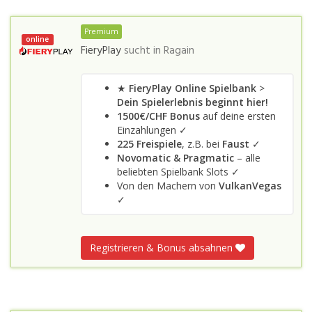
Premium
online
FieryPlay
sucht in
Ragain
★
FieryPlay Online Spielbank
>
Dein Spielerlebnis beginnt hier!
1500€/CHF Bonus
auf deine ersten
Einzahlungen ✓
225 Freispiele
, z.B. bei
Faust
✓
Novomatic & Pragmatic
– alle
beliebten Spielbank Slots ✓
Von den Machern von
VulkanVegas
✓
Registrieren & Bonus absahnen