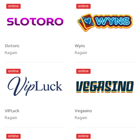
online
online
Slotoro
Wyns
Ragain
Ragain
online
online
VIPLuck
Vegasino
Ragain
Ragain
online
online