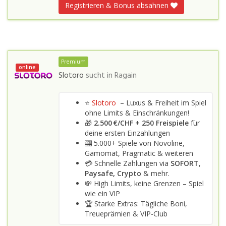
Registrieren & Bonus absahnen
Premium
online
Slotoro
sucht in
Ragain
⭐
Slotoro
– Luxus & Freiheit im Spiel
ohne Limits & Einschränkungen!
🎁
2.500 €/CHF + 250 Freispiele
für
deine ersten Einzahlungen
🎰 5.000+ Spiele von Novoline,
Gamomat, Pragmatic & weiteren
💳 Schnelle Zahlungen via
SOFORT
,
Paysafe, Crypto
& mehr.
💸 High Limits, keine Grenzen – Spiel
wie ein VIP
🏆 Starke Extras: Tägliche Boni,
Treueprämien & VIP-Club