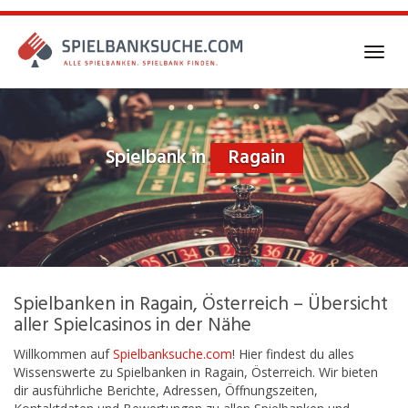
Skip
to
main
Toggl
content
navig
Spielbank in
Ragain
Spielbanken in Ragain, Österreich – Übersicht
aller Spielcasinos in der Nähe
Willkommen auf
Spielbanksuche.com
! Hier findest du alles
Wissenswerte zu Spielbanken in Ragain, Österreich. Wir bieten
dir ausführliche Berichte, Adressen, Öffnungszeiten,