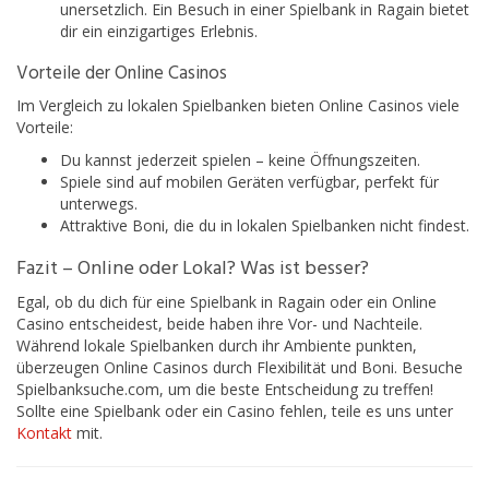
unersetzlich. Ein Besuch in einer Spielbank in Ragain bietet
dir ein einzigartiges Erlebnis.
Vorteile der Online Casinos
Im Vergleich zu lokalen Spielbanken bieten Online Casinos viele
Vorteile:
Du kannst jederzeit spielen – keine Öffnungszeiten.
Spiele sind auf mobilen Geräten verfügbar, perfekt für
unterwegs.
Attraktive Boni, die du in lokalen Spielbanken nicht findest.
Fazit – Online oder Lokal? Was ist besser?
Egal, ob du dich für eine Spielbank in Ragain oder ein Online
Casino entscheidest, beide haben ihre Vor- und Nachteile.
Während lokale Spielbanken durch ihr Ambiente punkten,
überzeugen Online Casinos durch Flexibilität und Boni. Besuche
Spielbanksuche.com, um die beste Entscheidung zu treffen!
Sollte eine Spielbank oder ein Casino fehlen, teile es uns unter
Kontakt
mit.