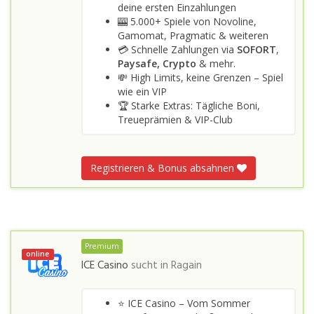
deine ersten Einzahlungen
🎰 5.000+ Spiele von Novoline,
Gamomat, Pragmatic & weiteren
💳 Schnelle Zahlungen via
SOFORT
,
Paysafe, Crypto
& mehr.
💸 High Limits, keine Grenzen – Spiel
wie ein VIP
🏆 Starke Extras: Tägliche Boni,
Treueprämien & VIP-Club
Registrieren & Bonus absahnen
Premium
online
ICE Casino
sucht in
Ragain
⭐ ICE Casino – Vom Sommer