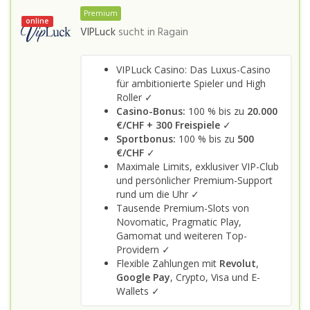
Premium
online
VIPLuck
sucht in
Ragain
VIPLuck Casino: Das Luxus-Casino
für ambitionierte Spieler und High
Roller ✓
Casino-Bonus:
100 % bis zu
20.000
€/CHF + 300 Freispiele
✓
Sportbonus:
100 % bis zu
500
€/CHF
✓
Maximale Limits, exklusiver VIP-Club
und persönlicher Premium-Support
rund um die Uhr ✓
Tausende Premium-Slots von
Novomatic, Pragmatic Play,
Gamomat und weiteren Top-
Providern ✓
Flexible Zahlungen mit
Revolut
,
Google Pay
, Crypto, Visa und E-
Wallets ✓