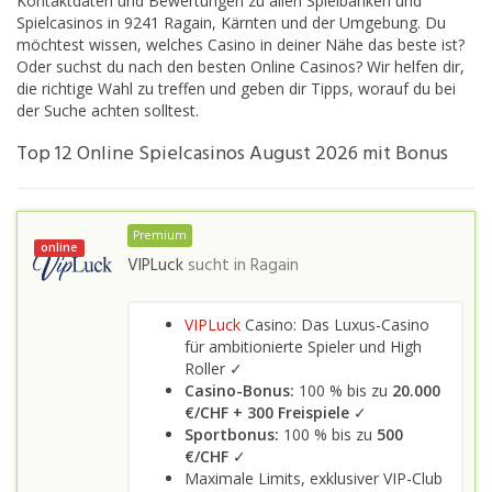
Kontaktdaten und Bewertungen zu allen Spielbanken und
Spielcasinos in 9241 Ragain, Kärnten und der Umgebung. Du
möchtest wissen, welches Casino in deiner Nähe das beste ist?
Oder suchst du nach den besten Online Casinos? Wir helfen dir,
die richtige Wahl zu treffen und geben dir Tipps, worauf du bei
der Suche achten solltest.
Top 12 Online Spielcasinos August 2026 mit Bonus
Premium
online
VIPLuck
sucht in
Ragain
VIPLuck
Casino: Das Luxus-Casino
für ambitionierte Spieler und High
Roller ✓
Casino-Bonus:
100 % bis zu
20.000
€/CHF + 300 Freispiele
✓
Sportbonus:
100 % bis zu
500
€/CHF
✓
Maximale Limits, exklusiver VIP-Club