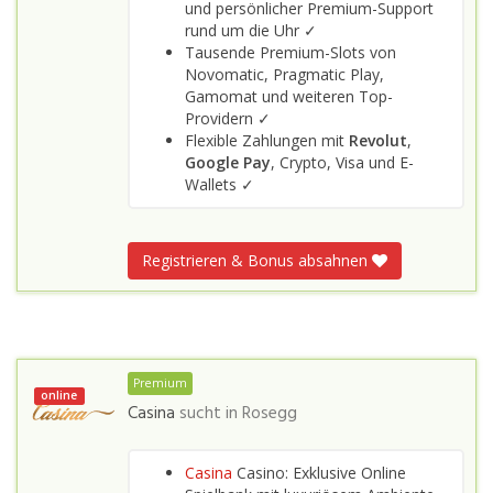
und persönlicher Premium-Support
rund um die Uhr ✓
Tausende Premium-Slots von
Novomatic, Pragmatic Play,
Gamomat und weiteren Top-
Providern ✓
Flexible Zahlungen mit
Revolut
,
Google Pay
, Crypto, Visa und E-
Wallets ✓
Registrieren & Bonus absahnen
Premium
online
Casina
sucht in
Rosegg
Casina
Casino: Exklusive Online