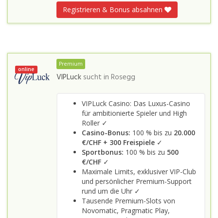
Registrieren & Bonus absahnen
Premium
online
VIPLuck
sucht in
Rosegg
VIPLuck Casino: Das Luxus-Casino
für ambitionierte Spieler und High
Roller ✓
Casino-Bonus:
100 % bis zu
20.000
€/CHF + 300 Freispiele
✓
Sportbonus:
100 % bis zu
500
€/CHF
✓
Maximale Limits, exklusiver VIP-Club
und persönlicher Premium-Support
rund um die Uhr ✓
Tausende Premium-Slots von
Novomatic, Pragmatic Play,