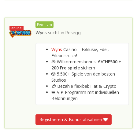
Premium
online
Wyns
sucht in
Rosegg
Wyns
Casino – Exklusiv, Edel,
Erlebnisreich!
🎁 Willkommensbonus:
€/CHF500 +
200 Freispiele
sichern
🎲 5.500+ Spiele von den besten
Studios
💳 Bezahle flexibel: Fiat & Crypto
👑 VIP-Programm mit individuellen
Belohnungen
Registrieren & Bonus absahnen