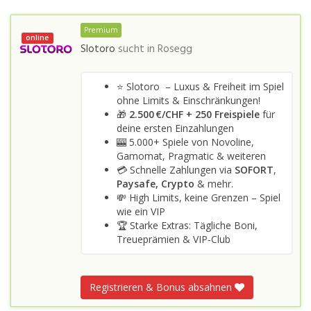
Premium
online
Slotoro
sucht in
Rosegg
⭐ Slotoro – Luxus & Freiheit im Spiel
ohne Limits & Einschränkungen!
🎁
2.500 €/CHF + 250 Freispiele
für
deine ersten Einzahlungen
🎰 5.000+ Spiele von Novoline,
Gamomat, Pragmatic & weiteren
💳 Schnelle Zahlungen via
SOFORT
,
Paysafe, Crypto
& mehr.
💸 High Limits, keine Grenzen – Spiel
wie ein VIP
🏆 Starke Extras: Tägliche Boni,
Treueprämien & VIP-Club
Registrieren & Bonus absahnen