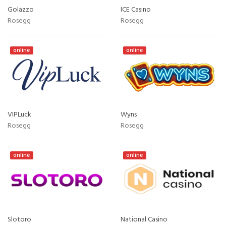
Golazzo
ICE Casino
Rosegg
Rosegg
online
online
VIPLuck
Wyns
Rosegg
Rosegg
online
online
Slotoro
National Casino