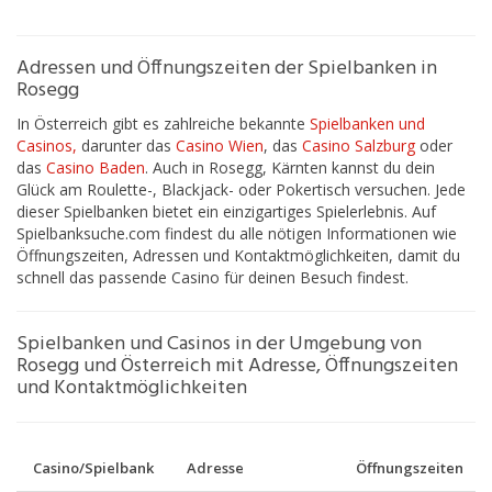
Adressen und Öffnungszeiten der Spielbanken in
Rosegg
In Österreich gibt es zahlreiche bekannte
Spielbanken und
Casinos,
darunter das
Casino Wien
, das
Casino Salzburg
oder
das
Casino Baden
. Auch in Rosegg, Kärnten kannst du dein
Glück am Roulette-, Blackjack- oder Pokertisch versuchen. Jede
dieser Spielbanken bietet ein einzigartiges Spielerlebnis. Auf
Spielbanksuche.com findest du alle nötigen Informationen wie
Öffnungszeiten, Adressen und Kontaktmöglichkeiten, damit du
schnell das passende Casino für deinen Besuch findest.
Spielbanken und Casinos in der Umgebung von
Rosegg und Österreich mit Adresse, Öffnungszeiten
und Kontaktmöglichkeiten
Casino/Spielbank
Adresse
Öffnungszeiten