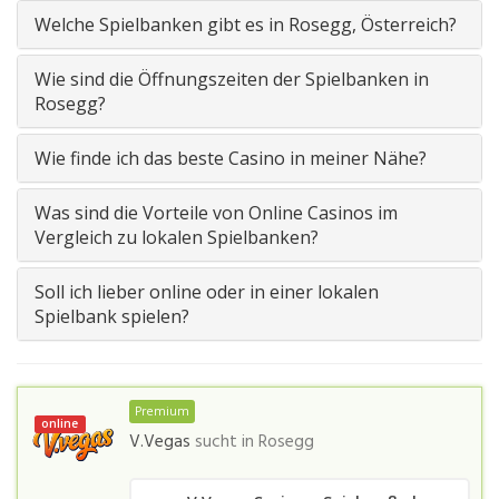
Welche Spielbanken gibt es in Rosegg, Österreich?
Wie sind die Öffnungszeiten der Spielbanken in
Rosegg?
Wie finde ich das beste Casino in meiner Nähe?
Was sind die Vorteile von Online Casinos im
Vergleich zu lokalen Spielbanken?
Soll ich lieber online oder in einer lokalen
Spielbank spielen?
Premium
online
V.Vegas
sucht in
Rosegg