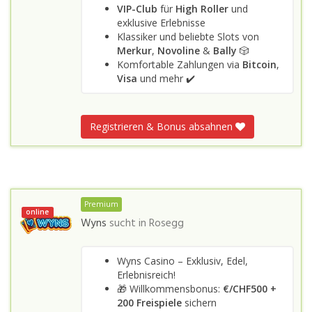
VIP-Club
für
High Roller
und
exklusive Erlebnisse
Klassiker und beliebte Slots von
Merkur
,
Novoline
&
Bally
🎲
Komfortable Zahlungen via
Bitcoin
,
Visa
und mehr ✔️
Registrieren & Bonus absahnen
Premium
online
Wyns
sucht in
Rosegg
Wyns Casino – Exklusiv, Edel,
Erlebnisreich!
🎁 Willkommensbonus:
€/CHF500 +
200 Freispiele
sichern