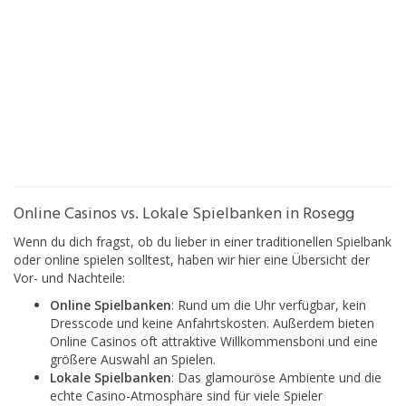
Online Casinos vs. Lokale Spielbanken in Rosegg
Wenn du dich fragst, ob du lieber in einer traditionellen Spielbank
oder online spielen solltest, haben wir hier eine Übersicht der
Vor- und Nachteile:
Online Spielbanken
: Rund um die Uhr verfügbar, kein
Dresscode und keine Anfahrtskosten. Außerdem bieten
Online Casinos oft attraktive Willkommensboni und eine
größere Auswahl an Spielen.
Lokale Spielbanken
: Das glamouröse Ambiente und die
echte Casino-Atmosphäre sind für viele Spieler