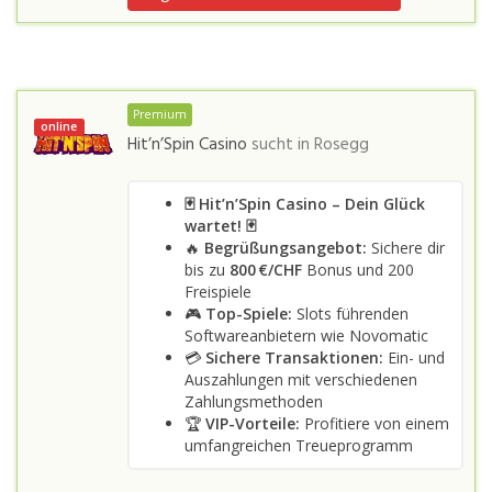
Premium
online
Hit’n’Spin Casino
sucht in
Rosegg
🃏 Hit’n’Spin Casino – Dein Glück
wartet! 🃏
🔥
Begrüßungsangebot:
Sichere dir
bis zu
800 €/CHF
Bonus und 200
Freispiele
🎮
Top-Spiele:
Slots führenden
Softwareanbietern wie Novomatic
💳
Sichere Transaktionen:
Ein- und
Auszahlungen mit verschiedenen
Zahlungsmethoden
🏆
VIP-Vorteile:
Profitiere von einem
umfangreichen Treueprogramm