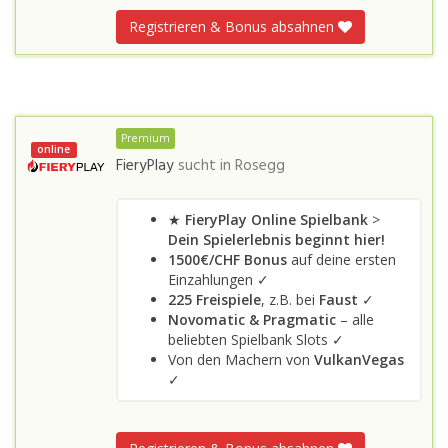
Registrieren & Bonus absahnen
Premium
online
FieryPlay
sucht in
Rosegg
★
FieryPlay Online Spielbank
>
Dein Spielerlebnis beginnt hier!
1500€/CHF Bonus
auf deine ersten
Einzahlungen ✓
225 Freispiele
, z.B. bei
Faust
✓
Novomatic & Pragmatic
– alle
beliebten Spielbank Slots ✓
Von den Machern von
VulkanVegas
✓