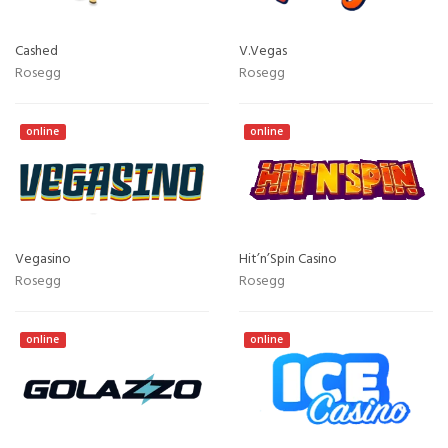
Cashed
V.Vegas
Rosegg
Rosegg
online
online
Vegasino
Hit’n’Spin Casino
Rosegg
Rosegg
online
online