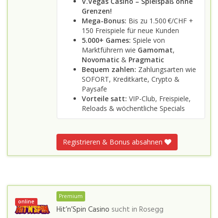
V.Vegas Casino – Spielspaß ohne
Grenzen!
Mega-Bonus:
Bis zu 1.500 €/CHF +
150 Freispiele für neue Kunden
5.000+ Games:
Spiele von
Marktführern wie
Gamomat
,
Novomatic
&
Pragmatic
Bequem zahlen:
Zahlungsarten wie
SOFORT, Kreditkarte, Crypto &
Paysafe
Vorteile satt:
VIP-Club, Freispiele,
Reloads & wöchentliche Specials
Registrieren & Bonus absahnen
Premium
online
Hit’n’Spin Casino
sucht in
Rosegg