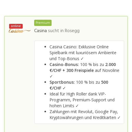
Premium
online
Casina
sucht in
Rosegg
Casina Casino: Exklusive Online
Spielbank mit luxuriösem Ambiente
und Top-Bonus ✓
Casino-Bonus:
100 % bis zu
2.000
€/CHF + 300 Freispiele
auf Novoline
✓
Sportbonus:
100 % bis zu
500
€/CHF
✓
Ideal für High Roller dank VIP-
Programm, Premium-Support und
hohen Limits ✓
Zahlungen mit Revolut, Google Pay,
Kryptowährungen und Kreditkarten ✓