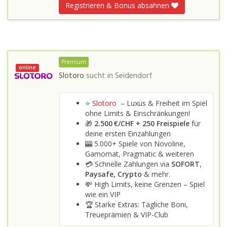
Registrieren & Bonus absahnen
Premium
online
Slotoro
sucht in
Seidendorf
⭐
Slotoro
– Luxus & Freiheit im Spiel
ohne Limits & Einschränkungen!
🎁
2.500 €/CHF + 250 Freispiele
für
deine ersten Einzahlungen
🎰 5.000+ Spiele von Novoline,
Gamomat, Pragmatic & weiteren
💳 Schnelle Zahlungen via
SOFORT
,
Paysafe, Crypto
& mehr.
💸 High Limits, keine Grenzen – Spiel
wie ein VIP
🏆 Starke Extras: Tägliche Boni,
Treueprämien & VIP-Club