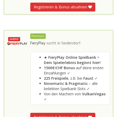
Registrieren & Bonus absahnen
Premium
online
FieryPlay
sucht in
Seidendorf
★
FieryPlay Online Spielbank
>
Dein Spielerlebnis beginnt hier!
1500€/CHF Bonus
auf deine ersten
Einzahlungen ✓
225 Freispiele
, z.B. bei
Faust
✓
Novomatic & Pragmatic
– alle
beliebten Spielbank Slots ✓
Von den Machern von
VulkanVegas
✓