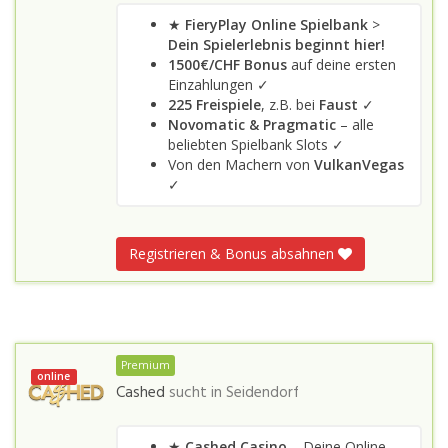
★
FieryPlay Online Spielbank
>
Dein Spielerlebnis beginnt hier!
1500€/CHF Bonus
auf deine ersten
Einzahlungen ✓
225 Freispiele
, z.B. bei
Faust
✓
Novomatic & Pragmatic
– alle
beliebten Spielbank Slots ✓
Von den Machern von
VulkanVegas
✓
Registrieren & Bonus absahnen
Premium
online
Cashed
sucht in
Seidendorf
★
Cashed Casino
– Deine Online-