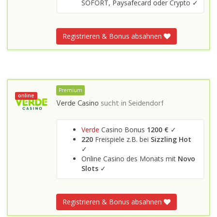
SOFORT, Paysafecard oder Crypto ✓
Registrieren & Bonus absahnen
Premium
online
Verde Casino
sucht in
Seidendorf
Verde
Casino Bonus
1200 €
✓
220
Freispiele z.B. bei
Sizzling Hot
✓
Online Casino des Monats mit
Novo
Slots
✓
Registrieren & Bonus absahnen