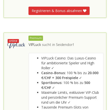
Registrieren & Bonus absahnen
Premium
online
VIPLuck
sucht in
Seidendorf
VIPLuck Casino: Das Luxus-Casino
für ambitionierte Spieler und High
Roller ✓
Casino-Bonus:
100 % bis zu
20.000
€/CHF + 300 Freispiele
✓
Sportbonus:
100 % bis zu
500
€/CHF
✓
Maximale Limits, exklusiver VIP-Club
und persönlicher Premium-Support
rund um die Uhr ✓
Tausende Premium-Slots von