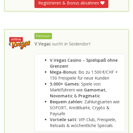
Registrieren & Bonus absahnen
Premium
online
V.Vegas
sucht in
Seidendorf
V.Vegas Casino – Spielspaß ohne
Grenzen!
Mega-Bonus:
Bis zu 1.500 €/CHF +
150 Freispiele für neue Kunden
5.000+ Games:
Spiele von
Marktführern wie
Gamomat
,
Novomatic
&
Pragmatic
Bequem zahlen:
Zahlungsarten wie
SOFORT, Kreditkarte, Crypto &
Paysafe
Vorteile satt:
VIP-Club, Freispiele,
Reloads & wöchentliche Specials