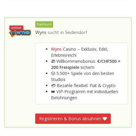
Premium
online
Wyns
sucht in
Seidendorf
Wyns
Casino – Exklusiv, Edel,
Erlebnisreich!
🎁 Willkommensbonus:
€/CHF500 +
200 Freispiele
sichern
🎲 5.500+ Spiele von den besten
Studios
💳 Bezahle flexibel: Fiat & Crypto
👑 VIP-Programm mit individuellen
Belohnungen
Registrieren & Bonus absahnen