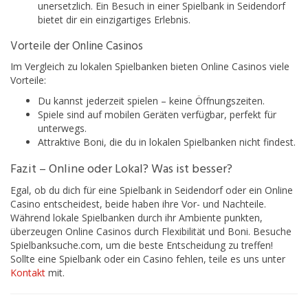
unersetzlich. Ein Besuch in einer Spielbank in Seidendorf
bietet dir ein einzigartiges Erlebnis.
Vorteile der Online Casinos
Im Vergleich zu lokalen Spielbanken bieten Online Casinos viele
Vorteile:
Du kannst jederzeit spielen – keine Öffnungszeiten.
Spiele sind auf mobilen Geräten verfügbar, perfekt für
unterwegs.
Attraktive Boni, die du in lokalen Spielbanken nicht findest.
Fazit – Online oder Lokal? Was ist besser?
Egal, ob du dich für eine Spielbank in Seidendorf oder ein Online
Casino entscheidest, beide haben ihre Vor- und Nachteile.
Während lokale Spielbanken durch ihr Ambiente punkten,
überzeugen Online Casinos durch Flexibilität und Boni. Besuche
Spielbanksuche.com, um die beste Entscheidung zu treffen!
Sollte eine Spielbank oder ein Casino fehlen, teile es uns unter
Kontakt
mit.