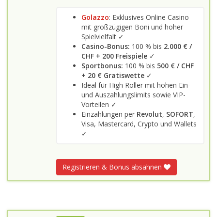
Golazzo
: Exklusives Online Casino
mit großzügigen Boni und hoher
Spielvielfalt ✓
Casino-Bonus:
100 % bis
2.000 € /
CHF + 200 Freispiele
✓
Sportbonus:
100 % bis
500 € / CHF
+ 20 € Gratiswette
✓
Ideal für High Roller mit hohen Ein-
und Auszahlungslimits sowie VIP-
Vorteilen ✓
Einzahlungen per
Revolut
,
SOFORT
,
Visa, Mastercard, Crypto und Wallets
✓
Registrieren & Bonus absahnen