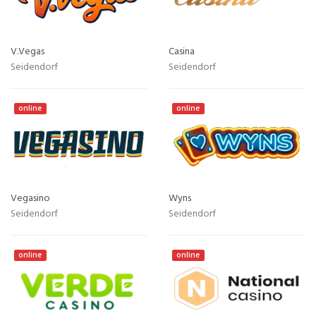
V.Vegas
Casina
Seidendorf
Seidendorf
online
online
Vegasino
Wyns
Seidendorf
Seidendorf
online
online