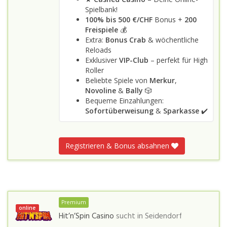
Spielbank!
100% bis 500 €/CHF
Bonus +
200
Freispiele
💰
Extra:
Bonus Crab
& wöchentliche
Reloads
Exklusiver
VIP-Club
– perfekt für High
Roller
Beliebte Spiele von
Merkur
,
Novoline
&
Bally
🎲
Bequeme Einzahlungen:
Sofortüberweisung
&
Sparkasse
✔️
Registrieren & Bonus absahnen
Premium
online
Hit’n’Spin Casino
sucht in
Seidendorf