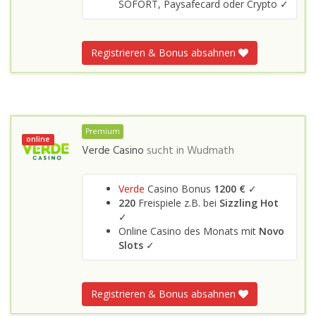
SOFORT, Paysafecard oder Crypto ✓
Registrieren & Bonus absahnen
Premium
online
Verde Casino
sucht in
Wudmath
Verde
Casino Bonus
1200 €
✓
220
Freispiele z.B. bei
Sizzling Hot
✓
Online Casino des Monats mit
Novo
Slots
✓
Registrieren & Bonus absahnen