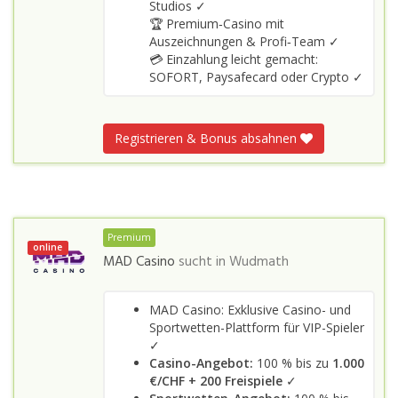
Studios ✓
🏆 Premium‑Casino mit
Auszeichnungen & Profi‑Team ✓
💳 Einzahlung leicht gemacht:
SOFORT, Paysafecard oder Crypto ✓
Registrieren & Bonus absahnen
Premium
online
MAD Casino
sucht in
Wudmath
MAD Casino: Exklusive Casino- und
Sportwetten-Plattform für VIP-Spieler
✓
Casino-Angebot:
100 % bis zu
1.000
€/CHF + 200 Freispiele
✓