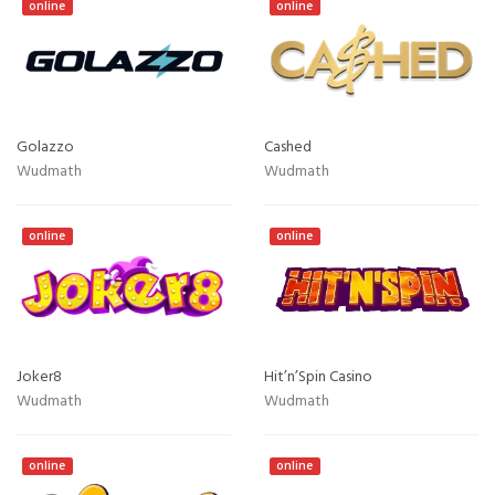
online
online
Golazzo
Cashed
Wudmath
Wudmath
online
online
Joker8
Hit’n’Spin Casino
Wudmath
Wudmath
online
online