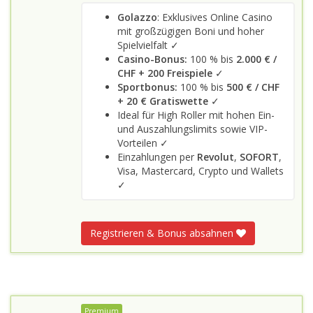
Golazzo
: Exklusives Online Casino
mit großzügigen Boni und hoher
Spielvielfalt ✓
Casino-Bonus:
100 % bis
2.000 € /
CHF + 200 Freispiele
✓
Sportbonus:
100 % bis
500 € / CHF
+ 20 € Gratiswette
✓
Ideal für High Roller mit hohen Ein-
und Auszahlungslimits sowie VIP-
Vorteilen ✓
Einzahlungen per
Revolut
,
SOFORT
,
Visa, Mastercard, Crypto und Wallets
✓
Registrieren & Bonus absahnen
Premium