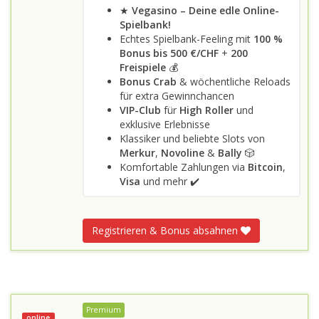
★
Vegasino – Deine edle Online-
Spielbank!
Echtes Spielbank-Feeling mit
100 %
Bonus bis 500 €/CHF
+
200
Freispiele
💰
Bonus Crab
& wöchentliche Reloads
für extra Gewinnchancen
VIP-Club
für
High Roller
und
exklusive Erlebnisse
Klassiker und beliebte Slots von
Merkur
,
Novoline
&
Bally
🎲
Komfortable Zahlungen via
Bitcoin
,
Visa
und mehr ✔️
Registrieren & Bonus absahnen
Premium
online