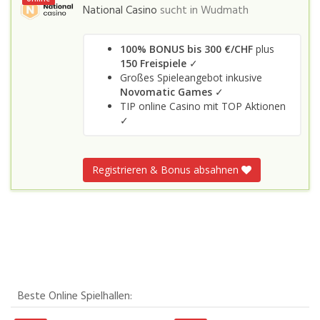
National Casino
sucht in
Wudmath
100% BONUS bis 300 €/CHF
plus
150 Freispiele
✓
Großes Spieleangebot inkusive
Novomatic Games
✓
TIP online Casino mit TOP Aktionen
✓
Registrieren & Bonus absahnen
Beste Online Spielhallen: