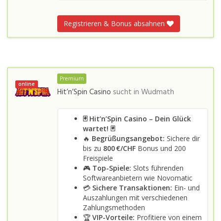
Registrieren & Bonus absahnen
Premium
online
Hit’n’Spin Casino
sucht in
Wudmath
🃏 Hit’n’Spin Casino – Dein Glück
wartet! 🃏
🔥
Begrüßungsangebot:
Sichere dir
bis zu
800 €/CHF
Bonus und 200
Freispiele
🎮
Top-Spiele:
Slots führenden
Softwareanbietern wie Novomatic
💳
Sichere Transaktionen:
Ein- und
Auszahlungen mit verschiedenen
Zahlungsmethoden
🏆
VIP-Vorteile:
Profitiere von einem