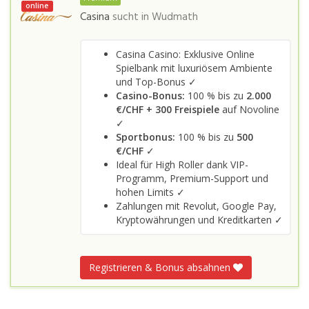
online
Casina
sucht in
Wudmath
Casina Casino: Exklusive Online
Spielbank mit luxuriösem Ambiente
und Top-Bonus ✓
Casino-Bonus:
100 % bis zu
2.000
€/CHF + 300 Freispiele
auf Novoline
✓
Sportbonus:
100 % bis zu
500
€/CHF
✓
Ideal für High Roller dank VIP-
Programm, Premium-Support und
hohen Limits ✓
Zahlungen mit Revolut, Google Pay,
Kryptowährungen und Kreditkarten ✓
Registrieren & Bonus absahnen