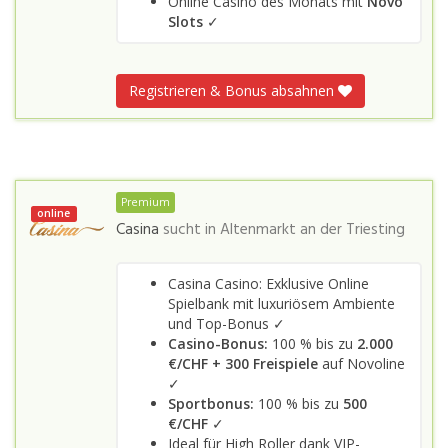
Online Casino des Monats mit
Novo
Slots
✓
Registrieren & Bonus absahnen
Premium
online
Casina
sucht in
Altenmarkt an der Triesting
Casina Casino: Exklusive Online
Spielbank mit luxuriösem Ambiente
und Top-Bonus ✓
Casino-Bonus:
100 % bis zu
2.000
€/CHF + 300 Freispiele
auf Novoline
✓
Sportbonus:
100 % bis zu
500
€/CHF
✓
Ideal für High Roller dank VIP-