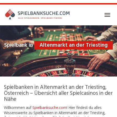
Skip
to
main
Toggl
content
navig
Spielbank in
Altenmarkt an der Triesting
Spielbanken in Altenmarkt an der Triesting,
Österreich – Übersicht aller Spielcasinos in der
Nähe
Willkommen auf
Spielbanksuche.com
! Hier findest du alles
Wissenswerte zu Spielbanken in Altenmarkt an der Triesting,