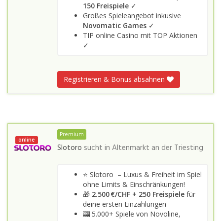
150 Freispiele
✓
Großes Spieleangebot inkusive
Novomatic Games
✓
TIP online Casino mit TOP Aktionen
✓
Registrieren & Bonus absahnen
Premium
online
Slotoro
sucht in
Altenmarkt an der Triesting
⭐ Slotoro – Luxus & Freiheit im Spiel
ohne Limits & Einschränkungen!
🎁
2.500 €/CHF + 250 Freispiele
für
deine ersten Einzahlungen
🎰 5.000+ Spiele von Novoline,