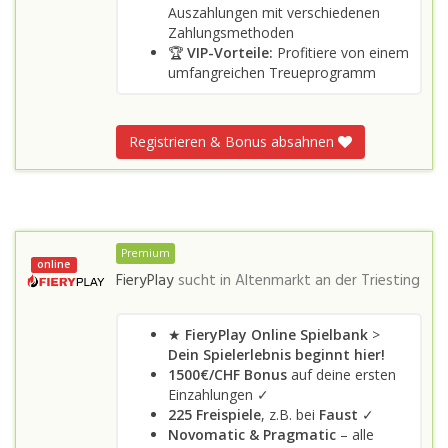
Auszahlungen mit verschiedenen
Zahlungsmethoden
🏆
VIP-Vorteile:
Profitiere von einem
umfangreichen Treueprogramm
Registrieren & Bonus absahnen
Premium
online
FieryPlay
sucht in
Altenmarkt an der Triesting
★
FieryPlay Online Spielbank
>
Dein Spielerlebnis beginnt hier!
1500€/CHF Bonus
auf deine ersten
Einzahlungen ✓
225 Freispiele
, z.B. bei
Faust
✓
Novomatic & Pragmatic
– alle