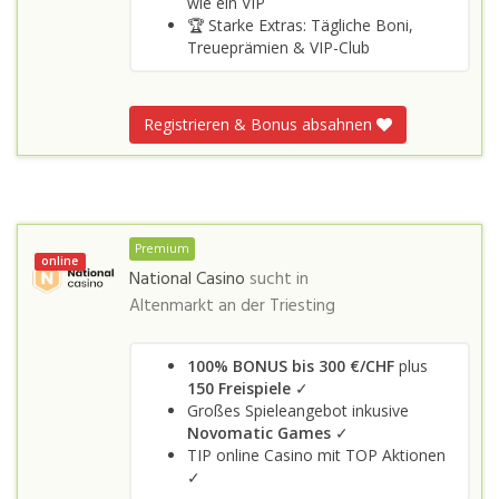
wie ein VIP
🏆 Starke Extras: Tägliche Boni,
Treueprämien & VIP-Club
Registrieren & Bonus absahnen
Premium
online
National Casino
sucht in
Altenmarkt an der Triesting
100% BONUS bis 300 €/CHF
plus
150 Freispiele
✓
Großes Spieleangebot inkusive
Novomatic Games
✓
TIP online Casino mit TOP Aktionen
✓