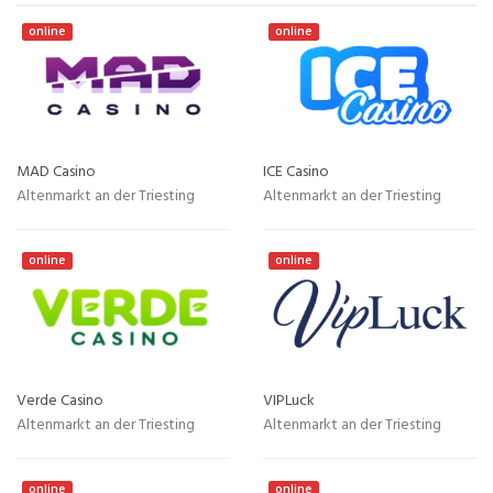
online
online
MAD Casino
ICE Casino
Altenmarkt an der Triesting
Altenmarkt an der Triesting
online
online
Verde Casino
VIPLuck
Altenmarkt an der Triesting
Altenmarkt an der Triesting
online
online