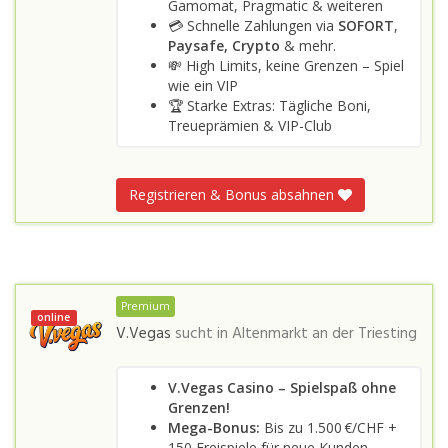
Gamomat, Pragmatic & weiteren
💳 Schnelle Zahlungen via
SOFORT
,
Paysafe, Crypto
& mehr.
💸 High Limits, keine Grenzen – Spiel
wie ein VIP
🏆 Starke Extras: Tägliche Boni,
Treueprämien & VIP-Club
Registrieren & Bonus absahnen
Premium
online
V.Vegas
sucht in
Altenmarkt an der Triesting
V.Vegas Casino – Spielspaß ohne
Grenzen!
Mega-Bonus:
Bis zu 1.500 €/CHF +
150 Freispiele für neue Kunden