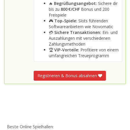
🔥
Begrüßungsangebot:
Sichere dir
bis zu
800 €/CHF
Bonus und 200
Freispiele
🎮
Top-Spiele:
Slots führenden
Softwareanbietern wie Novomatic
💳
Sichere Transaktionen:
Ein- und
Auszahlungen mit verschiedenen
Zahlungsmethoden
🏆
VIP-Vorteile:
Profitiere von einem
umfangreichen Treueprogramm
Registrieren & Bonus absahnen
Beste Online Spielhallen: