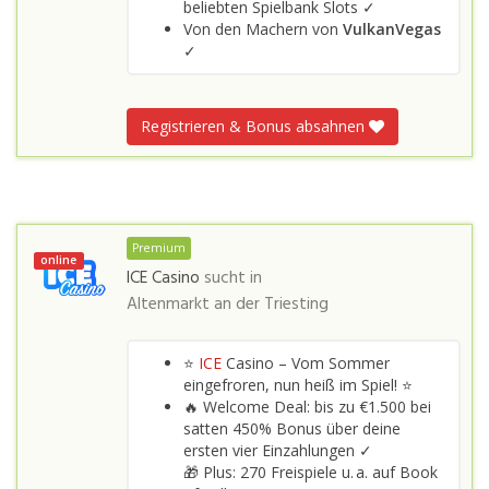
beliebten Spielbank Slots ✓
Von den Machern von
VulkanVegas
✓
Registrieren & Bonus absahnen
Premium
online
ICE Casino
sucht in
Altenmarkt an der Triesting
⭐
ICE
Casino – Vom Sommer
eingefroren, nun heiß im Spiel! ⭐
🔥 Welcome Deal: bis zu €1.500 bei
satten 450% Bonus über deine
ersten vier Einzahlungen ✓
🎁 Plus: 270 Freispiele u. a. auf Book