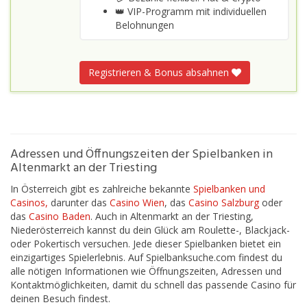
👑 VIP-Programm mit individuellen
Belohnungen
Registrieren & Bonus absahnen
Adressen und Öffnungszeiten der Spielbanken in
Altenmarkt an der Triesting
In Österreich gibt es zahlreiche bekannte
Spielbanken und
Casinos,
darunter das
Casino Wien
, das
Casino Salzburg
oder
das
Casino Baden
. Auch in Altenmarkt an der Triesting,
Niederösterreich kannst du dein Glück am Roulette-, Blackjack-
oder Pokertisch versuchen. Jede dieser Spielbanken bietet ein
einzigartiges Spielerlebnis. Auf Spielbanksuche.com findest du
alle nötigen Informationen wie Öffnungszeiten, Adressen und
Kontaktmöglichkeiten, damit du schnell das passende Casino für
deinen Besuch findest.