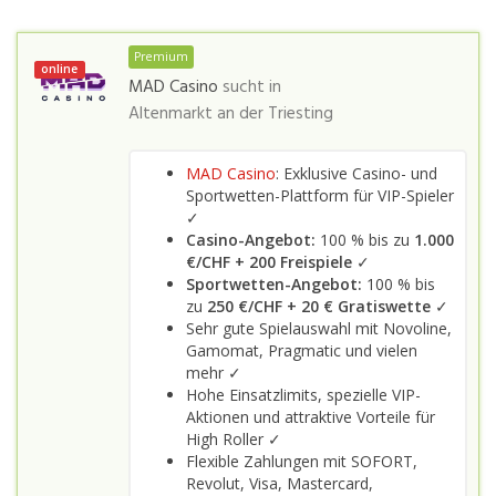
Premium
online
MAD Casino
sucht in
Altenmarkt an der Triesting
MAD Casino
: Exklusive Casino- und
Sportwetten-Plattform für VIP-Spieler
✓
Casino-Angebot:
100 % bis zu
1.000
€/CHF + 200 Freispiele
✓
Sportwetten-Angebot:
100 % bis
zu
250 €/CHF + 20 € Gratiswette
✓
Sehr gute Spielauswahl mit Novoline,
Gamomat, Pragmatic und vielen
mehr ✓
Hohe Einsatzlimits, spezielle VIP-
Aktionen und attraktive Vorteile für
High Roller ✓
Flexible Zahlungen mit SOFORT,
Revolut, Visa, Mastercard,