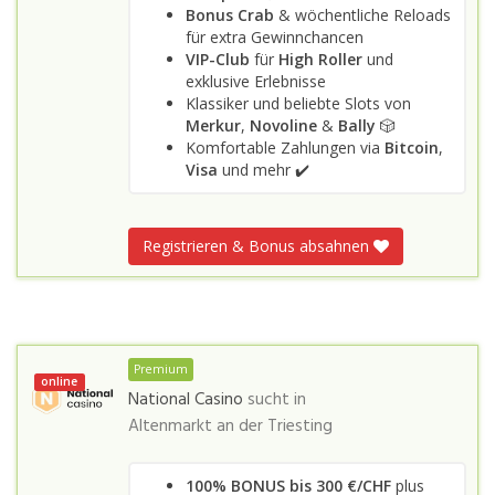
Bonus Crab
& wöchentliche Reloads
für extra Gewinnchancen
VIP-Club
für
High Roller
und
exklusive Erlebnisse
Klassiker und beliebte Slots von
Merkur
,
Novoline
&
Bally
🎲
Komfortable Zahlungen via
Bitcoin
,
Visa
und mehr ✔️
Registrieren & Bonus absahnen
Premium
online
National Casino
sucht in
Altenmarkt an der Triesting
100% BONUS bis 300 €/CHF
plus