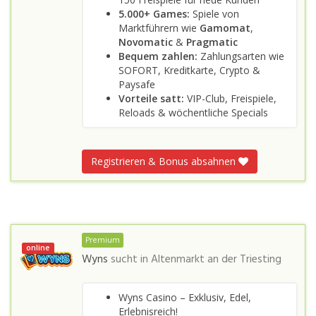
5.000+ Games:
Spiele von
Marktführern wie
Gamomat
,
Novomatic
&
Pragmatic
Bequem zahlen:
Zahlungsarten wie
SOFORT, Kreditkarte, Crypto &
Paysafe
Vorteile satt:
VIP-Club, Freispiele,
Reloads & wöchentliche Specials
Registrieren & Bonus absahnen
Premium
online
Wyns
sucht in
Altenmarkt an der Triesting
Wyns Casino – Exklusiv, Edel,
Erlebnisreich!