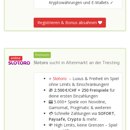
Kryptowährungen und E-Wallets ✓
Registrieren & Bonus absahnen
Premium
online
Slotoro
sucht in
Altenmarkt an der Triesting
⭐
Slotoro
– Luxus & Freiheit im Spiel
ohne Limits & Einschränkungen!
🎁
2.500 €/CHF + 250 Freispiele
für
deine ersten Einzahlungen
🎰 5.000+ Spiele von Novoline,
Gamomat, Pragmatic & weiteren
💳 Schnelle Zahlungen via
SOFORT
,
Paysafe, Crypto
& mehr.
💸 High Limits, keine Grenzen – Spiel