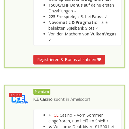
1500€/CHF Bonus
auf deine ersten
Einzahlungen ✓
225 Freispiele
, z.B. bei
Faust
✓
Novomatic & Pragmatic
– alle
beliebten Spielbank Slots ✓
Von den Machern von
VulkanVegas
✓
Registrieren & Bonus absahnen
Premium
online
ICE Casino
sucht in
Amelsdorf
⭐
ICE
Casino – Vom Sommer
eingefroren, nun heiß im Spiel! ⭐
🔥 Welcome Deal: bis zu €1.500 bei