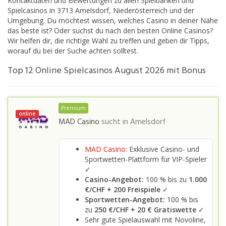
Kontaktdaten und Bewertungen zu allen Spielbanken und
Spielcasinos in 3713 Amelsdorf, Niederösterreich und der
Umgebung. Du möchtest wissen, welches Casino in deiner Nähe
das beste ist? Oder suchst du nach den besten Online Casinos?
Wir helfen dir, die richtige Wahl zu treffen und geben dir Tipps,
worauf du bei der Suche achten solltest.
Top 12 Online Spielcasinos August 2026 mit Bonus
Premium
online
MAD Casino
sucht in
Amelsdorf
MAD Casino
: Exklusive Casino- und
Sportwetten-Plattform für VIP-Spieler
✓
Casino-Angebot:
100 % bis zu
1.000
€/CHF + 200 Freispiele
✓
Sportwetten-Angebot:
100 % bis
zu
250 €/CHF + 20 € Gratiswette
✓
Sehr gute Spielauswahl mit Novoline,