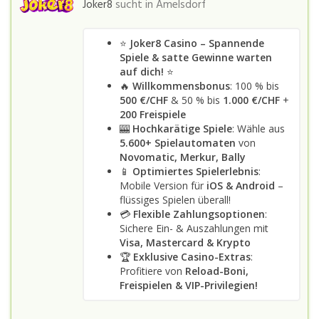
Joker8
sucht in
Amelsdorf
⭐
Joker8 Casino – Spannende
Spiele & satte Gewinne warten
auf dich!
⭐
🔥
Willkommensbonus
: 100 % bis
500 €/CHF
& 50 % bis
1.000 €/CHF
+
200 Freispiele
🎰
Hochkarätige Spiele
: Wähle aus
5.600+ Spielautomaten
von
Novomatic, Merkur, Bally
📱
Optimiertes Spielerlebnis
:
Mobile Version für
iOS & Android
–
flüssiges Spielen überall!
💳
Flexible Zahlungsoptionen
:
Sichere Ein- & Auszahlungen mit
Visa, Mastercard & Krypto
🏆
Exklusive Casino-Extras
:
Profitiere von
Reload-Boni,
Freispielen & VIP-Privilegien!