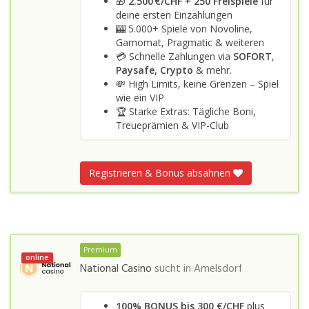
🎁
2.500 €/CHF + 250 Freispiele
für
deine ersten Einzahlungen
🎰 5.000+ Spiele von Novoline,
Gamomat, Pragmatic & weiteren
💳 Schnelle Zahlungen via
SOFORT
,
Paysafe, Crypto
& mehr.
💸 High Limits, keine Grenzen – Spiel
wie ein VIP
🏆 Starke Extras: Tägliche Boni,
Treueprämien & VIP-Club
Registrieren & Bonus absahnen
Premium
online
National Casino
sucht in
Amelsdorf
100% BONUS bis 300 €/CHF
plus