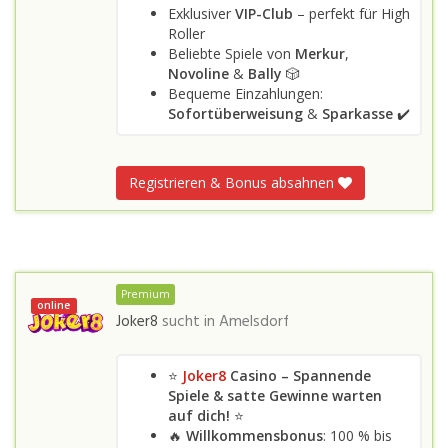
Exklusiver
VIP-Club
– perfekt für High
Roller
Beliebte Spiele von
Merkur
,
Novoline
&
Bally
🎲
Bequeme Einzahlungen:
Sofortüberweisung
&
Sparkasse
✔️
Registrieren & Bonus absahnen
Premium
online
Joker8
sucht in
Amelsdorf
⭐
Joker8
Casino – Spannende
Spiele & satte Gewinne warten
auf dich!
⭐
🔥
Willkommensbonus
: 100 % bis