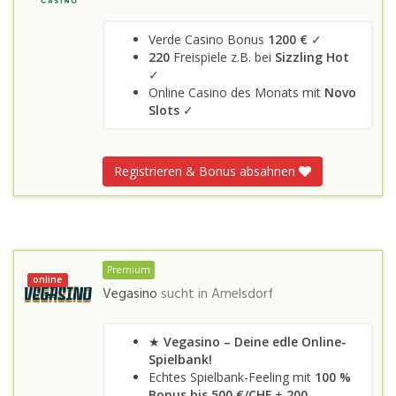
Verde Casino Bonus
1200 €
✓
220
Freispiele z.B. bei
Sizzling Hot
✓
Online Casino des Monats mit
Novo
Slots
✓
Registrieren & Bonus absahnen
Premium
online
Vegasino
sucht in
Amelsdorf
★
Vegasino – Deine edle Online-
Spielbank!
Echtes Spielbank-Feeling mit
100 %
Bonus bis 500 €/CHF
+
200