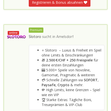
Registrieren & Bonus absahnen
Premium
online
Slotoro
sucht in
Amelsdorf
⭐ Slotoro – Luxus & Freiheit im Spiel
ohne Limits & Einschränkungen!
🎁
2.500 €/CHF + 250 Freispiele
für
deine ersten Einzahlungen
🎰 5.000+ Spiele von Novoline,
Gamomat, Pragmatic & weiteren
💳 Schnelle Zahlungen via
SOFORT
,
Paysafe, Crypto
& mehr.
💸 High Limits, keine Grenzen – Spiel
wie ein VIP
🏆 Starke Extras: Tägliche Boni,
Treueprämien & VIP-Club