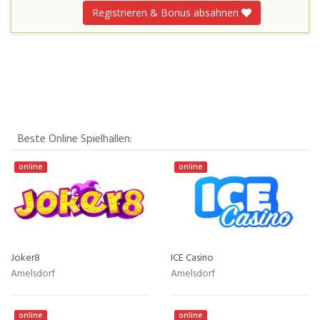
Registrieren & Bonus absahnen
Beste Online Spielhallen:
online
online
Joker8
ICE Casino
Amelsdorf
Amelsdorf
online
online