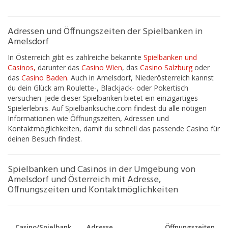
Adressen und Öffnungszeiten der Spielbanken in
Amelsdorf
In Österreich gibt es zahlreiche bekannte
Spielbanken und
Casinos,
darunter das
Casino Wien
, das
Casino Salzburg
oder
das
Casino Baden
. Auch in Amelsdorf, Niederösterreich kannst
du dein Glück am Roulette-, Blackjack- oder Pokertisch
versuchen. Jede dieser Spielbanken bietet ein einzigartiges
Spielerlebnis. Auf Spielbanksuche.com findest du alle nötigen
Informationen wie Öffnungszeiten, Adressen und
Kontaktmöglichkeiten, damit du schnell das passende Casino für
deinen Besuch findest.
Spielbanken und Casinos in der Umgebung von
Amelsdorf und Österreich mit Adresse,
Öffnungszeiten und Kontaktmöglichkeiten
Casino/Spielbank
Adresse
Öffnungszeiten