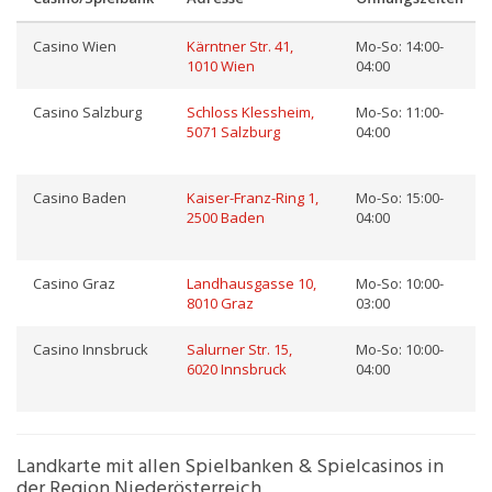
Casino Wien
Kärntner Str. 41,
Mo-So: 14:00-
1010 Wien
04:00
Casino Salzburg
Schloss Klessheim,
Mo-So: 11:00-
5071 Salzburg
04:00
Casino Baden
Kaiser-Franz-Ring 1,
Mo-So: 15:00-
2500 Baden
04:00
Casino Graz
Landhausgasse 10,
Mo-So: 10:00-
8010 Graz
03:00
Casino Innsbruck
Salurner Str. 15,
Mo-So: 10:00-
6020 Innsbruck
04:00
Landkarte mit allen Spielbanken & Spielcasinos in
der Region Niederösterreich