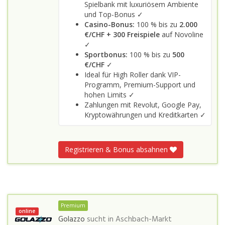
Spielbank mit luxuriösem Ambiente
und Top-Bonus ✓
Casino-Bonus:
100 % bis zu
2.000
€/CHF + 300 Freispiele
auf Novoline
✓
Sportbonus:
100 % bis zu
500
€/CHF
✓
Ideal für High Roller dank VIP-
Programm, Premium-Support und
hohen Limits ✓
Zahlungen mit Revolut, Google Pay,
Kryptowährungen und Kreditkarten ✓
Registrieren & Bonus absahnen
Premium
online
Golazzo
sucht in
Aschbach-Markt