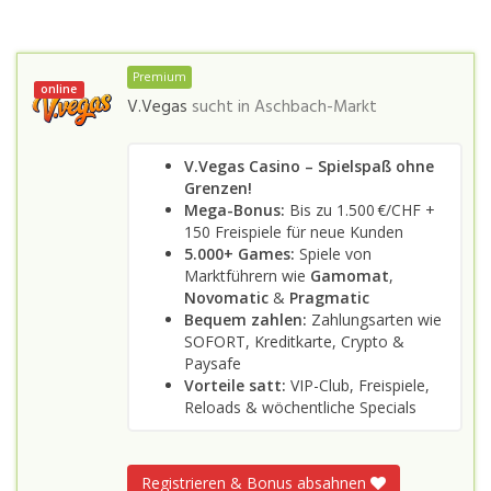
Premium
online
V.Vegas
sucht in
Aschbach-Markt
V.Vegas Casino – Spielspaß ohne
Grenzen!
Mega-Bonus:
Bis zu 1.500 €/CHF +
150 Freispiele für neue Kunden
5.000+ Games:
Spiele von
Marktführern wie
Gamomat
,
Novomatic
&
Pragmatic
Bequem zahlen:
Zahlungsarten wie
SOFORT, Kreditkarte, Crypto &
Paysafe
Vorteile satt:
VIP-Club, Freispiele,
Reloads & wöchentliche Specials
Registrieren & Bonus absahnen