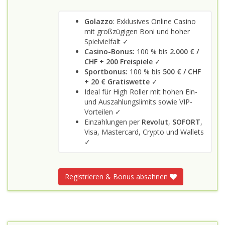
Golazzo
: Exklusives Online Casino
mit großzügigen Boni und hoher
Spielvielfalt ✓
Casino-Bonus:
100 % bis
2.000 € /
CHF + 200 Freispiele
✓
Sportbonus:
100 % bis
500 € / CHF
+ 20 € Gratiswette
✓
Ideal für High Roller mit hohen Ein-
und Auszahlungslimits sowie VIP-
Vorteilen ✓
Einzahlungen per
Revolut
,
SOFORT
,
Visa, Mastercard, Crypto und Wallets
✓
Registrieren & Bonus absahnen