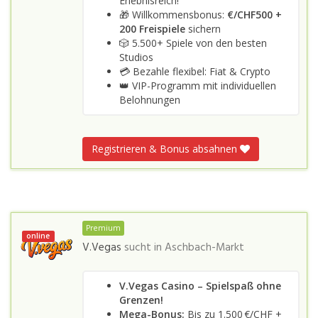
Erlebnisreich!
🎁 Willkommensbonus:
€/CHF500 +
200 Freispiele
sichern
🎲 5.500+ Spiele von den besten
Studios
💳 Bezahle flexibel: Fiat & Crypto
👑 VIP-Programm mit individuellen
Belohnungen
Registrieren & Bonus absahnen
Premium
online
V.Vegas
sucht in
Aschbach-Markt
V.Vegas Casino – Spielspaß ohne
Grenzen!
Mega-Bonus:
Bis zu 1.500 €/CHF +