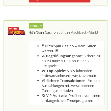
Premium
online
Hit’n’Spin Casino
sucht in
Aschbach-Markt
🃏 Hit’n’Spin Casino – Dein Glück
wartet! 🃏
🔥
Begrüßungsangebot:
Sichere dir
bis zu
800 €/CHF
Bonus und 200
Freispiele
🎮
Top-Spiele:
Slots führenden
Softwareanbietern wie Novomatic
💳
Sichere Transaktionen:
Ein- und
Auszahlungen mit verschiedenen
Zahlungsmethoden
🏆
VIP-Vorteile:
Profitiere von einem
umfangreichen Treueprogramm