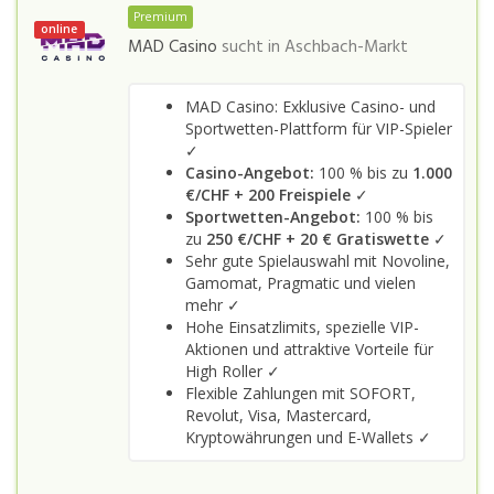
Premium
online
MAD Casino
sucht in
Aschbach-Markt
MAD Casino: Exklusive Casino- und
Sportwetten-Plattform für VIP-Spieler
✓
Casino-Angebot:
100 % bis zu
1.000
€/CHF + 200 Freispiele
✓
Sportwetten-Angebot:
100 % bis
zu
250 €/CHF + 20 € Gratiswette
✓
Sehr gute Spielauswahl mit Novoline,
Gamomat, Pragmatic und vielen
mehr ✓
Hohe Einsatzlimits, spezielle VIP-
Aktionen und attraktive Vorteile für
High Roller ✓
Flexible Zahlungen mit SOFORT,
Revolut, Visa, Mastercard,
Kryptowährungen und E-Wallets ✓