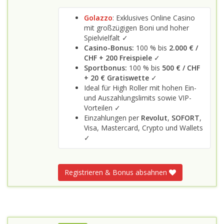
Golazzo
: Exklusives Online Casino
mit großzügigen Boni und hoher
Spielvielfalt ✓
Casino-Bonus:
100 % bis
2.000 € /
CHF + 200 Freispiele
✓
Sportbonus:
100 % bis
500 € / CHF
+ 20 € Gratiswette
✓
Ideal für High Roller mit hohen Ein-
und Auszahlungslimits sowie VIP-
Vorteilen ✓
Einzahlungen per
Revolut
,
SOFORT
,
Visa, Mastercard, Crypto und Wallets
✓
Registrieren & Bonus absahnen