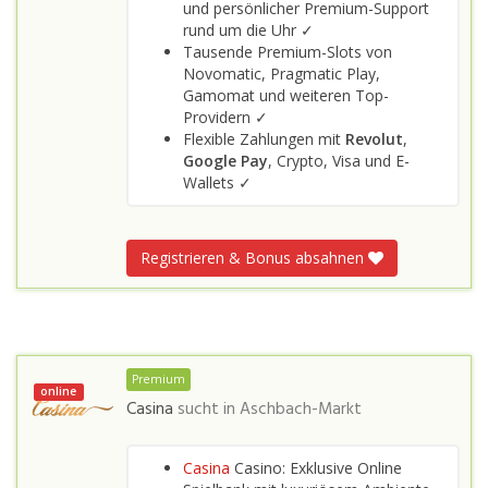
und persönlicher Premium-Support
rund um die Uhr ✓
Tausende Premium-Slots von
Novomatic, Pragmatic Play,
Gamomat und weiteren Top-
Providern ✓
Flexible Zahlungen mit
Revolut
,
Google Pay
, Crypto, Visa und E-
Wallets ✓
Registrieren & Bonus absahnen
Premium
online
Casina
sucht in
Aschbach-Markt
Casina
Casino: Exklusive Online