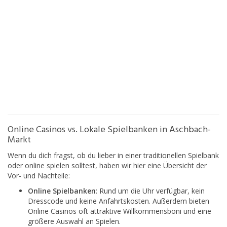
Online Casinos vs. Lokale Spielbanken in Aschbach-
Markt
Wenn du dich fragst, ob du lieber in einer traditionellen Spielbank
oder online spielen solltest, haben wir hier eine Übersicht der
Vor- und Nachteile:
Online Spielbanken
: Rund um die Uhr verfügbar, kein
Dresscode und keine Anfahrtskosten. Außerdem bieten
Online Casinos oft attraktive Willkommensboni und eine
größere Auswahl an Spielen.