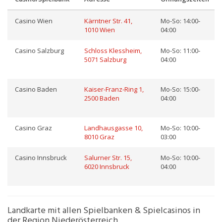
Casino Wien
Kärntner Str. 41,
Mo-So: 14:00-
1010 Wien
04:00
Casino Salzburg
Schloss Klessheim,
Mo-So: 11:00-
5071 Salzburg
04:00
Casino Baden
Kaiser-Franz-Ring 1,
Mo-So: 15:00-
2500 Baden
04:00
Casino Graz
Landhausgasse 10,
Mo-So: 10:00-
8010 Graz
03:00
Casino Innsbruck
Salurner Str. 15,
Mo-So: 10:00-
6020 Innsbruck
04:00
Landkarte mit allen Spielbanken & Spielcasinos in
der Region Niederösterreich