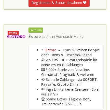
Registrieren & Bonus absahnen
Premium
online
Slotoro
sucht in
Aschbach-Markt
⭐
Slotoro
– Luxus & Freiheit im Spiel
ohne Limits & Einschränkungen!
🎁
2.500 €/CHF + 250 Freispiele
für
deine ersten Einzahlungen
🎰 5.000+ Spiele von Novoline,
Gamomat, Pragmatic & weiteren
💳 Schnelle Zahlungen via
SOFORT
,
Paysafe, Crypto
& mehr.
💸 High Limits, keine Grenzen – Spiel
wie ein VIP
🏆 Starke Extras: Tägliche Boni,
Treueprämien & VIP-Club