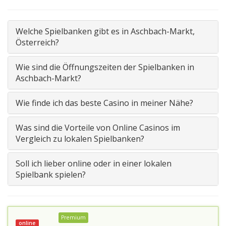
Welche Spielbanken gibt es in Aschbach-Markt,
Österreich?
Wie sind die Öffnungszeiten der Spielbanken in
Aschbach-Markt?
Wie finde ich das beste Casino in meiner Nähe?
Was sind die Vorteile von Online Casinos im
Vergleich zu lokalen Spielbanken?
Soll ich lieber online oder in einer lokalen
Spielbank spielen?
Premium
online