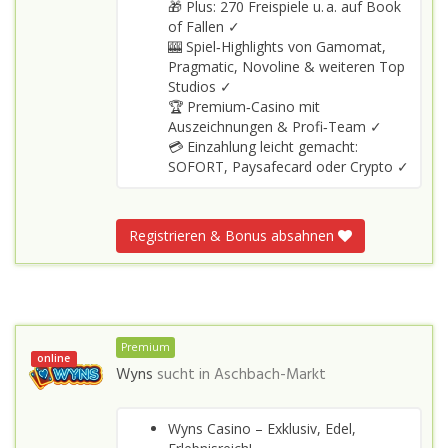
🎁 Plus: 270 Freispiele u. a. auf Book
of Fallen ✓
🎰 Spiel‑Highlights von Gamomat,
Pragmatic, Novoline & weiteren Top
Studios ✓
🏆 Premium‑Casino mit
Auszeichnungen & Profi‑Team ✓
💳 Einzahlung leicht gemacht:
SOFORT, Paysafecard oder Crypto ✓
Registrieren & Bonus absahnen
Premium
online
Wyns
sucht in
Aschbach-Markt
Wyns Casino – Exklusiv, Edel,