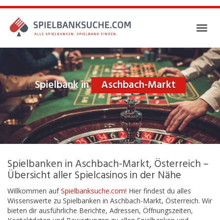
Skip
to
main
Toggl
content
navig
Spielbank in
Aschbach-Markt
Spielbanken in Aschbach-Markt, Österreich –
Übersicht aller Spielcasinos in der Nähe
Willkommen auf
Spielbanksuche.com
! Hier findest du alles
Wissenswerte zu Spielbanken in Aschbach-Markt, Österreich. Wir
bieten dir ausführliche Berichte, Adressen, Öffnungszeiten,