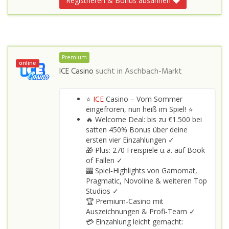
Registrieren & Bonus absahnen
Premium
online
ICE Casino
sucht in
Aschbach-Markt
⭐
ICE
Casino – Vom Sommer
eingefroren, nun heiß im Spiel! ⭐
🔥 Welcome Deal: bis zu €1.500 bei
satten 450% Bonus über deine
ersten vier Einzahlungen ✓
🎁 Plus: 270 Freispiele u. a. auf Book
of Fallen ✓
🎰 Spiel‑Highlights von Gamomat,
Pragmatic, Novoline & weiteren Top
Studios ✓
🏆 Premium‑Casino mit
Auszeichnungen & Profi‑Team ✓
💳 Einzahlung leicht gemacht: