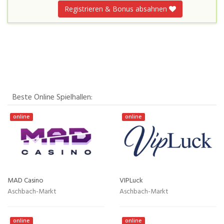
Registrieren & Bonus absahnen
Beste Online Spielhallen:
online
online
MAD Casino
VIPLuck
Aschbach-Markt
Aschbach-Markt
online
online