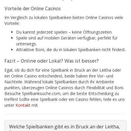
Vorteile der Online Casinos
Im Vergleich zu lokalen Spielbanken bieten Online Casinos viele
Vorteile:
Du kannst jederzeit spielen – keine Öffnungszeiten.
Spiele sind auf mobilen Geräten verfügbar, perfekt für
unterwegs.
Attraktive Boni, die du in lokalen Spielbanken nicht findest.
Fazit – Online oder Lokal? Was ist besser?
Egal, ob du dich für eine Spielbank in Bruck an der Leitha oder
ein Online Casino entscheidest, beide haben ihre Vor- und
Nachteile. Während lokale Spielbanken durch ihr Ambiente
punkten, überzeugen Online Casinos durch Flexibilität und Boni.
Besuche Spielbanksuche.com, um die beste Entscheidung zu
treffen! Sollte eine Spielbank oder ein Casino fehlen, teile es uns
unter
Kontakt
mit.
Welche Spielbanken gibt es in Bruck an der Leitha,