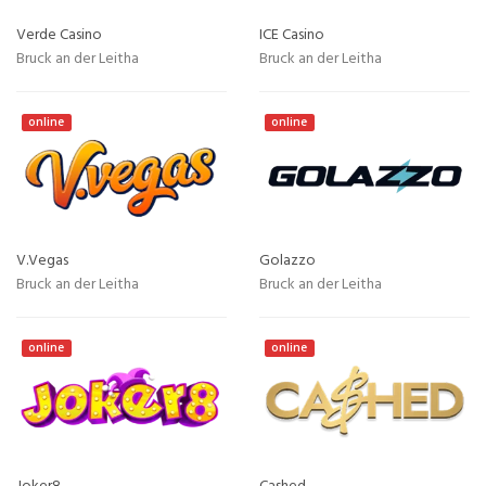
Verde Casino
ICE Casino
Bruck an der Leitha
Bruck an der Leitha
online
online
V.Vegas
Golazzo
Bruck an der Leitha
Bruck an der Leitha
online
online