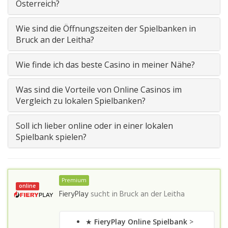
Österreich?
Wie sind die Öffnungszeiten der Spielbanken in
Bruck an der Leitha?
Wie finde ich das beste Casino in meiner Nähe?
Was sind die Vorteile von Online Casinos im
Vergleich zu lokalen Spielbanken?
Soll ich lieber online oder in einer lokalen
Spielbank spielen?
Premium
online
FieryPlay
sucht in
Bruck an der Leitha
★
FieryPlay Online Spielbank
>