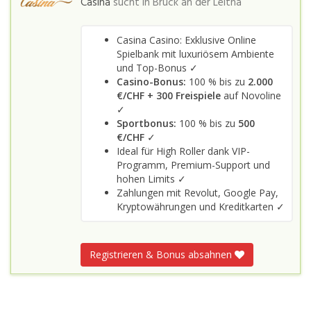
Casina
sucht in
Bruck an der Leitha
Casina Casino: Exklusive Online
Spielbank mit luxuriösem Ambiente
und Top-Bonus ✓
Casino-Bonus:
100 % bis zu
2.000
€/CHF + 300 Freispiele
auf Novoline
✓
Sportbonus:
100 % bis zu
500
€/CHF
✓
Ideal für High Roller dank VIP-
Programm, Premium-Support und
hohen Limits ✓
Zahlungen mit Revolut, Google Pay,
Kryptowährungen und Kreditkarten ✓
Registrieren & Bonus absahnen