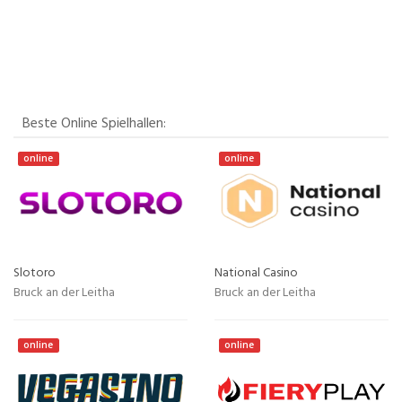
Beste Online Spielhallen:
online
online
Slotoro
National Casino
Bruck an der Leitha
Bruck an der Leitha
online
online