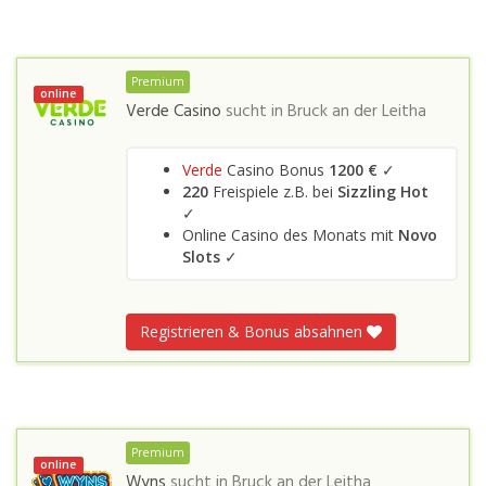
Premium
online
Verde Casino
sucht in
Bruck an der Leitha
Verde
Casino Bonus
1200 €
✓
220
Freispiele z.B. bei
Sizzling Hot
✓
Online Casino des Monats mit
Novo
Slots
✓
Registrieren & Bonus absahnen
Premium
online
Wyns
sucht in
Bruck an der Leitha