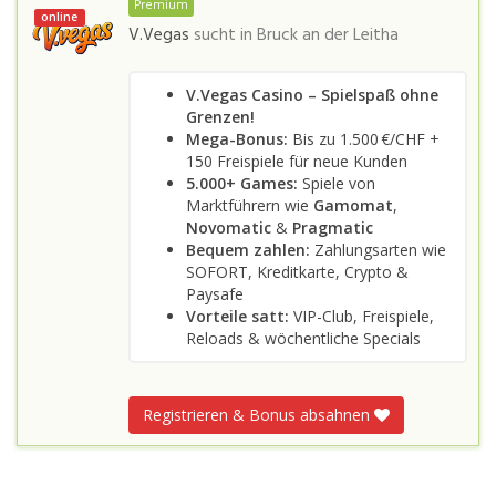
Premium
online
V.Vegas
sucht in
Bruck an der Leitha
V.Vegas Casino – Spielspaß ohne
Grenzen!
Mega-Bonus:
Bis zu 1.500 €/CHF +
150 Freispiele für neue Kunden
5.000+ Games:
Spiele von
Marktführern wie
Gamomat
,
Novomatic
&
Pragmatic
Bequem zahlen:
Zahlungsarten wie
SOFORT, Kreditkarte, Crypto &
Paysafe
Vorteile satt:
VIP-Club, Freispiele,
Reloads & wöchentliche Specials
Registrieren & Bonus absahnen