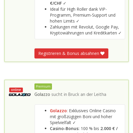
€/CHF
✓
Ideal für High Roller dank VIP-
Programm, Premium-Support und
hohen Limits ✓
Zahlungen mit Revolut, Google Pay,
Kryptowährungen und Kreditkarten ✓
Registrieren & Bonus absahnen
Premium
online
Golazzo
sucht in
Bruck an der Leitha
Golazzo
: Exklusives Online Casino
mit großzügigen Boni und hoher
Spielvielfalt ✓
Casino-Bonus:
100 % bis
2.000 € /