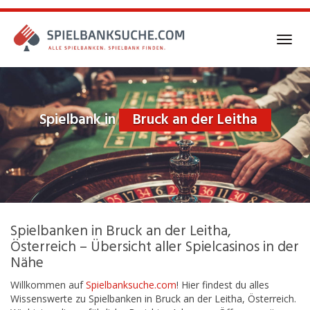
Skip
to
main
Toggl
content
navig
Spielbank in
Bruck an der Leitha
Spielbanken in Bruck an der Leitha,
Österreich – Übersicht aller Spielcasinos in der
Nähe
Willkommen auf
Spielbanksuche.com
! Hier findest du alles
Wissenswerte zu Spielbanken in Bruck an der Leitha, Österreich.