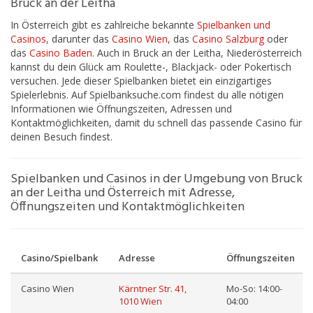
Bruck an der Leitha
In Österreich gibt es zahlreiche bekannte
Spielbanken und
Casinos,
darunter das
Casino Wien
, das
Casino Salzburg
oder
das
Casino Baden
. Auch in Bruck an der Leitha, Niederösterreich
kannst du dein Glück am Roulette-, Blackjack- oder Pokertisch
versuchen. Jede dieser Spielbanken bietet ein einzigartiges
Spielerlebnis. Auf Spielbanksuche.com findest du alle nötigen
Informationen wie Öffnungszeiten, Adressen und
Kontaktmöglichkeiten, damit du schnell das passende Casino für
deinen Besuch findest.
Spielbanken und Casinos in der Umgebung von Bruck
an der Leitha und Österreich mit Adresse,
Öffnungszeiten und Kontaktmöglichkeiten
Casino/Spielbank
Adresse
Öffnungszeiten
Casino Wien
Kärntner Str. 41,
Mo-So: 14:00-
1010 Wien
04:00