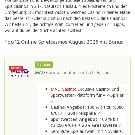
Kontaktdaten und Bewertungen zu allen Spielbanken und
Spielcasinos in 2473 Deutsch-Haslau, Niederösterreich und der
Umgebung. Du möchtest wissen, welches Casino in deiner Nähe
das beste ist? Oder suchst du nach den besten Online Casinos?
Wir helfen dir, die richtige Wahl zu treffen und geben dir Tipps,
worauf du bei der Suche achten solltest.
Top 12 Online Spielcasinos August 2026 mit Bonus
Premium
online
MAD Casino
sucht in
Deutsch-Haslau
MAD Casino
: Exklusive Casino- und
Sportwetten-Plattform für VIP-Spieler
✓
Casino-Angebot:
100 % bis zu
1.000
€/CHF + 200 Freispiele
✓
Sportwetten-Angebot:
100 % bis
zu
250 €/CHF + 20 € Gratiswette
✓
Sehr gute Spielauswahl mit Novoline,