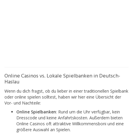
Online Casinos vs. Lokale Spielbanken in Deutsch-
Haslau
Wenn du dich fragst, ob du lieber in einer traditionellen Spielbank
oder online spielen solltest, haben wir hier eine Übersicht der
Vor- und Nachteile:
Online Spielbanken
: Rund um die Uhr verfügbar, kein
Dresscode und keine Anfahrtskosten. Außerdem bieten
Online Casinos oft attraktive Willkommensboni und eine
größere Auswahl an Spielen.