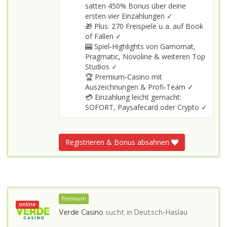
satten 450% Bonus über deine
ersten vier Einzahlungen ✓
🎁 Plus: 270 Freispiele u. a. auf Book
of Fallen ✓
🎰 Spiel‑Highlights von Gamomat,
Pragmatic, Novoline & weiteren Top
Studios ✓
🏆 Premium‑Casino mit
Auszeichnungen & Profi‑Team ✓
💳 Einzahlung leicht gemacht:
SOFORT, Paysafecard oder Crypto ✓
Registrieren & Bonus absahnen
Premium
online
Verde Casino
sucht in
Deutsch-Haslau