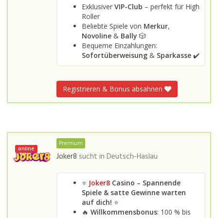
Exklusiver
VIP-Club
– perfekt für High
Roller
Beliebte Spiele von
Merkur
,
Novoline
&
Bally
🎲
Bequeme Einzahlungen:
Sofortüberweisung
&
Sparkasse
✔️
Registrieren & Bonus absahnen
Premium
online
Joker8
sucht in
Deutsch-Haslau
⭐
Joker8
Casino – Spannende
Spiele & satte Gewinne warten
auf dich!
⭐
🔥
Willkommensbonus
: 100 % bis