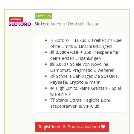
Premium
online
Slotoro
sucht in
Deutsch-Haslau
⭐ Slotoro – Luxus & Freiheit im Spiel
ohne Limits & Einschränkungen!
🎁
2.500 €/CHF + 250 Freispiele
für
deine ersten Einzahlungen
🎰 5.000+ Spiele von Novoline,
Gamomat, Pragmatic & weiteren
💳 Schnelle Zahlungen via
SOFORT
,
Paysafe, Crypto
& mehr.
💸 High Limits, keine Grenzen – Spiel
wie ein VIP
🏆 Starke Extras: Tägliche Boni,
Treueprämien & VIP-Club
Registrieren & Bonus absahnen