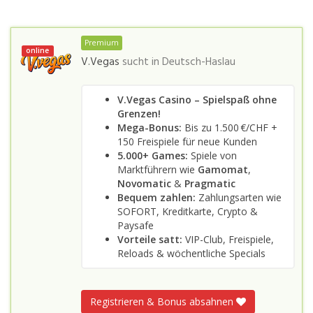
Premium
online
V.Vegas
sucht in
Deutsch-Haslau
V.Vegas Casino – Spielspaß ohne
Grenzen!
Mega-Bonus:
Bis zu 1.500 €/CHF +
150 Freispiele für neue Kunden
5.000+ Games:
Spiele von
Marktführern wie
Gamomat
,
Novomatic
&
Pragmatic
Bequem zahlen:
Zahlungsarten wie
SOFORT, Kreditkarte, Crypto &
Paysafe
Vorteile satt:
VIP-Club, Freispiele,
Reloads & wöchentliche Specials
Registrieren & Bonus absahnen