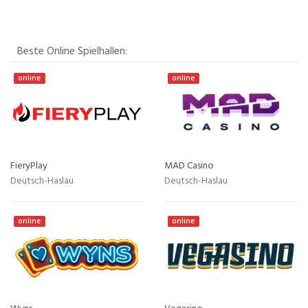
Beste Online Spielhallen:
online
online
FieryPlay
MAD Casino
Deutsch-Haslau
Deutsch-Haslau
online
online