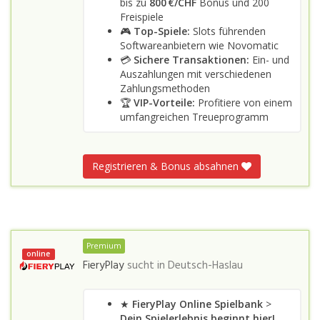
bis zu
800 €/CHF
Bonus und 200
Freispiele
🎮
Top-Spiele:
Slots führenden
Softwareanbietern wie Novomatic
💳
Sichere Transaktionen:
Ein- und
Auszahlungen mit verschiedenen
Zahlungsmethoden
🏆
VIP-Vorteile:
Profitiere von einem
umfangreichen Treueprogramm
Registrieren & Bonus absahnen
Premium
online
FieryPlay
sucht in
Deutsch-Haslau
★
FieryPlay Online Spielbank
>
Dein Spielerlebnis beginnt hier!