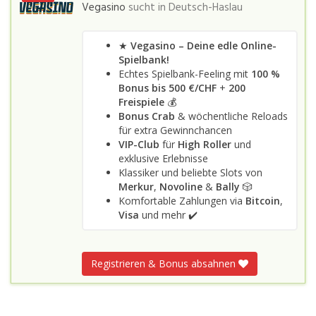
Vegasino
sucht in
Deutsch-Haslau
★
Vegasino – Deine edle Online-
Spielbank!
Echtes Spielbank-Feeling mit
100 %
Bonus bis 500 €/CHF
+
200
Freispiele
💰
Bonus Crab
& wöchentliche Reloads
für extra Gewinnchancen
VIP-Club
für
High Roller
und
exklusive Erlebnisse
Klassiker und beliebte Slots von
Merkur
,
Novoline
&
Bally
🎲
Komfortable Zahlungen via
Bitcoin
,
Visa
und mehr ✔️
Registrieren & Bonus absahnen