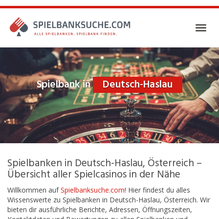
Skip
to
main
Toggl
content
navig
Spielbank in
Deutsch-Haslau
Spielbanken in Deutsch-Haslau, Österreich –
Übersicht aller Spielcasinos in der Nähe
Willkommen auf
Spielbanksuche.com
! Hier findest du alles
Wissenswerte zu Spielbanken in Deutsch-Haslau, Österreich. Wir
bieten dir ausführliche Berichte, Adressen, Öffnungszeiten,